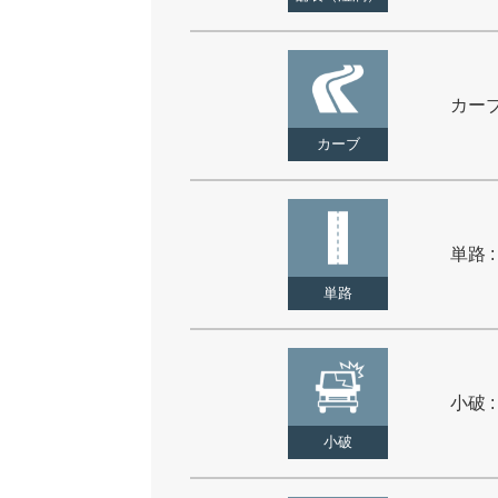
カーブ 
カーブ
単路 :
単路
小破 :
小破