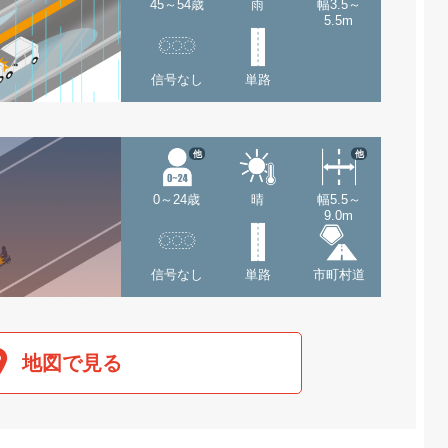
45～54歳
雨
幅3.5～
5.5m
信号なし
単路
他
他
0～24歳
晴
幅5.5～
9.0m
信号なし
単路
市町村道
地図で見る