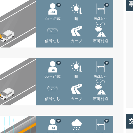
他
他
25～34歳
晴
幅3.5～
5.5m
信号なし
カーブ
市町村道
他
他
65～74歳
晴
幅3.5～
5.5m
信号なし
カーブ
市町村道
他
他