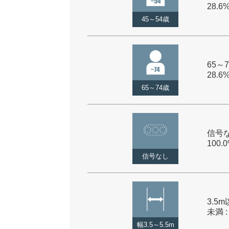
28.6
45～54歳
65～7
28.6
65～74歳
信号な
100.
信号なし
3.5m
未満 :
幅3.5～5.5m