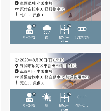
車両単独 小破事故
原付自転車
軽貨物車
(1)
(1)
死亡
負傷
(0)
(1)
他
他
0～24歳
雨
幅5.5～
３灯式信号
9.0m
2020年8月30日(日)19:10
静岡市駿河区東新田五丁目 付近
車両相互 中破事故
普通貨物車
軽自動車
普通乗用車
(1)
(1)
(1)
死亡
負傷
(0)
(4)
他
他
0～24歳
晴
幅5.5～
信号なし
9.0m