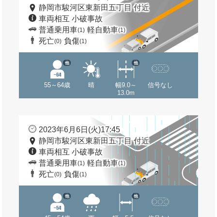
静岡市駿河区東新田五丁目 付近
車両相互 小破事故
普通乗用車
軽自動車
(1)
(1)
死亡
負傷
(0)
(1)
他
他
55～64歳
晴
幅9.0～
信号なし
13.0m
2023年6月6日(火)17:45
静岡市駿河区東新田五丁目 付近
車両相互 小破事故
普通乗用車
軽自動車
(1)
(1)
死亡
負傷
(0)
(1)
他
他