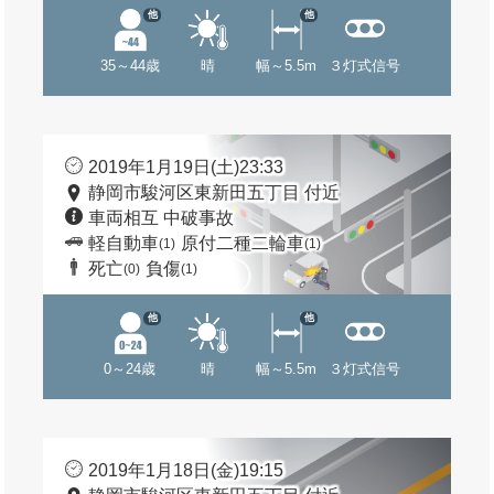
他
他
35～44歳
晴
幅～5.5m
３灯式信号
2019年1月19日(土)23:33
静岡市駿河区東新田五丁目 付近
車両相互 中破事故
軽自動車
原付二種二輪車
(1)
(1)
死亡
負傷
(0)
(1)
他
他
0～24歳
晴
幅～5.5m
３灯式信号
2019年1月18日(金)19:15