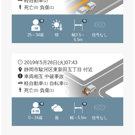
軽自動車
(2)
死亡
負傷
(0)
(1)
他
他
25～34歳
晴
幅3.5～
信号なし
5.5m
2019年5月28日(火)07:43
静岡市駿河区東新田五丁目 付近
車両相互 中破事故
軽自動車
自転車
(1)
(1)
死亡
負傷
(0)
(1)
他
他
0～24歳
曇
幅～5.5m
信号なし