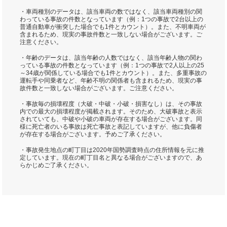
・車両種別のデータは、該当車両の数ではなく、該当車両種別の関
わっている事故の件数となっています（例：1つの事故で2台以上の
普通自動車が衝突した場合でも1件とカウント）。また、不明車両が
含まれるため、現実の事故件数と一致しない場合がございます。ご
注意ください。
・年齢のデータは、該当年齢の人数ではなく、該当年齢人物の関わ
っている事故の件数となっています（例：1つの事故で2人以上の25
～34歳が関係している場合でも1件とカウント）。また、多重事故の
運転手や同乗者など、年齢不明の関係者も含まれるため、現実の事
故件数と一致しない場合がございます。ご注意ください。
・事故毎の損壊程度（大破・中破・小破・損害なし）は、その事故
内での最大の損壊程度が掲載されます。そのため、大破事故と表示
されていても、中破や小破の車両が存在する場合がございます。同
様に死亡者のいる事故は死亡事故と表記していますが、他に負傷者
が存在する場合がございます。予めご了承ください。
・事故発生地点の町丁目は2020年国勢調査時点の住所情報を元に推
定しています。現在の町丁目名と異なる場合がございますので、あ
らかじめご了承ください。