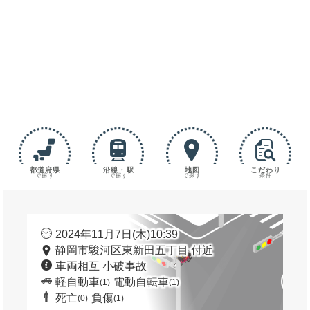
都道府県
沿線・駅
地図
こだわり
で探す
で探す
で探す
条件
2024年11月7日(木)10:39
静岡市駿河区東新田五丁目 付近
車両相互 小破事故
軽自動車
電動自転車
(1)
(1)
死亡
負傷
(0)
(1)