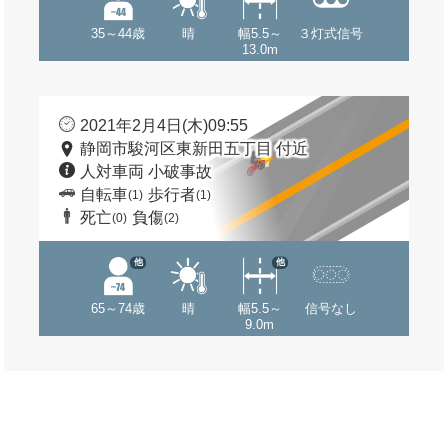
35～44歳
晴
幅5.5～
３灯式信号
13.0m
2021年2月4日(木)09:55
静岡市駿河区東新田五丁目 付近
人対車両 小破事故
自転車
歩行者
(1)
(1)
死亡
負傷
(0)
(2)
他
他
65～74歳
晴
幅5.5～
信号なし
9.0m