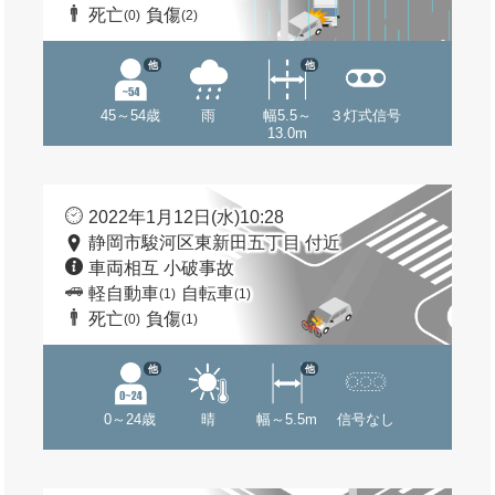
死亡
負傷
(0)
(2)
他
他
45～54歳
雨
幅5.5～
３灯式信号
13.0m
2022年1月12日(水)10:28
静岡市駿河区東新田五丁目 付近
車両相互 小破事故
軽自動車
自転車
(1)
(1)
死亡
負傷
(0)
(1)
他
他
0～24歳
晴
幅～5.5m
信号なし