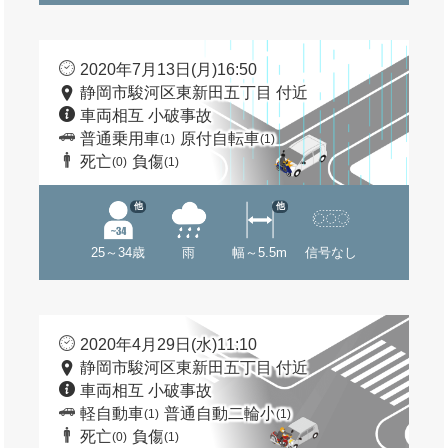
2020年7月13日(月)16:50
静岡市駿河区東新田五丁目 付近
車両相互 小破事故
普通乗用車
原付自転車
(1)
(1)
死亡
負傷
(0)
(1)
他
他
25～34歳
雨
幅～5.5m
信号なし
2020年4月29日(水)11:10
静岡市駿河区東新田五丁目 付近
車両相互 小破事故
軽自動車
普通自動二輪小
(1)
(1)
死亡
負傷
(0)
(1)