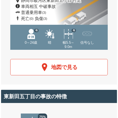
静岡市駿河区東新田五丁目 付近
車両相互 中破事故
普通乗用車
(3)
死亡
負傷
(0)
(3)
他
他
0～24歳
晴
幅5.5～
信号なし
9.0m
地図で見る
東新田五丁目の事故の特徴
75%