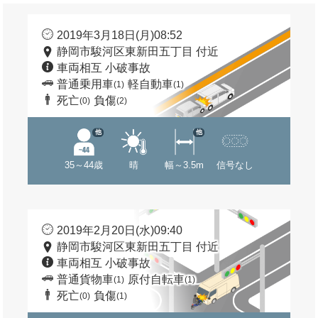
2019年3月18日(月)08:52
静岡市駿河区東新田五丁目 付近
車両相互 小破事故
普通乗用車
軽自動車
(1)
(1)
死亡
負傷
(0)
(2)
他
他
35～44歳
晴
幅～3.5m
信号なし
2019年2月20日(水)09:40
静岡市駿河区東新田五丁目 付近
車両相互 小破事故
普通貨物車
原付自転車
(1)
(1)
死亡
負傷
(0)
(1)