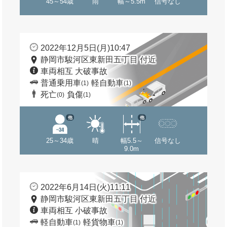
45～54歳
雨
幅～5.5m
信号なし
2022年12月5日(月)10:47
静岡市駿河区東新田五丁目 付近
車両相互 大破事故
普通乗用車
軽自動車
(1)
(1)
死亡
負傷
(0)
(1)
他
他
25～34歳
晴
幅5.5～
信号なし
9.0m
2022年6月14日(火)11:11
静岡市駿河区東新田五丁目 付近
車両相互 小破事故
軽自動車
軽貨物車
(1)
(1)