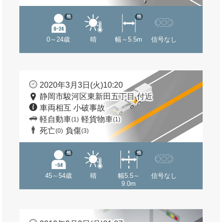
他
他
0～24歳
晴
幅～5.5m
信号なし
2020年3月3日(火)10:20
静岡市駿河区東新田五丁目 付近
車両相互 小破事故
軽自動車
軽貨物車
(1)
(1)
死亡
負傷
(0)
(3)
他
他
45～54歳
晴
幅5.5～
信号なし
9.0m