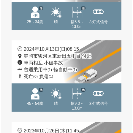
他
他
25～34歳
晴
幅5.5～
３灯式信号
13.0m
2024年10月13日(日)08:15
静岡市駿河区東新田五丁目 付近
車両相互 小破事故
普通乗用車
軽自動車
(1)
(1)
死亡
負傷
(0)
(1)
他
他
45～54歳
晴
幅9.0～
３灯式信号
13.0m
2023年10月26日(木)11:45