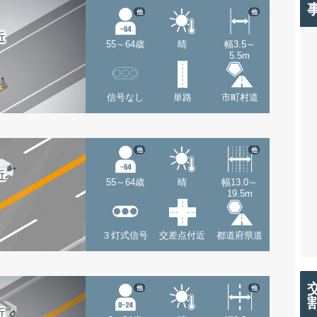
他
他
近
55～64歳
晴
幅3.5～
5.5m
信号なし
単路
市町村道
他
他
近
55～64歳
晴
幅13.0～
19.5m
３灯式信号
交差点付近
都道府県道
他
他
近