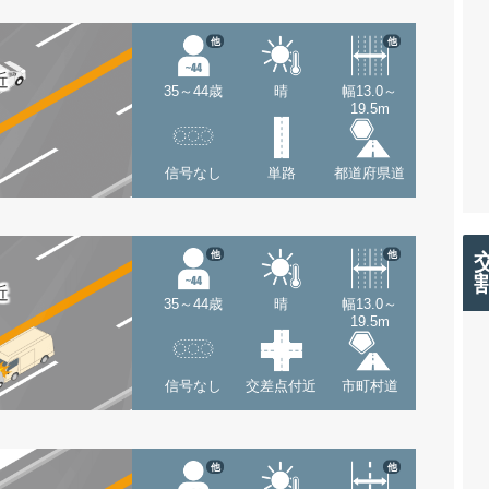
他
他
近
35～44歳
晴
幅13.0～
19.5m
信号なし
単路
都道府県道
他
他
近
35～44歳
晴
幅13.0～
19.5m
信号なし
交差点付近
市町村道
他
他