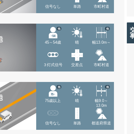
信号なし
単路
市町村道
他
他
近
45～54歳
晴
幅13.0m～
３灯式信号
交差点
市町村道
他
他
近
75歳以上
晴
幅9.0～
13.0m
信号なし
単路
都道府県道