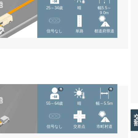
近
25～34歳
晴
幅5.5～
9.0m
信号なし
単路
都道府県道
他
他
近
55～64歳
晴
幅～5.5m
信号なし
交差点
市町村道