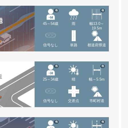
他
他
近
45～54歳
雨
幅13.0～
19.5m
信号なし
単路
都道府県道
他
他
近
25～34歳
晴
幅～5.5m
信号なし
交差点
市町村道
他
他