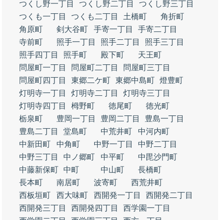
つくし野一丁目
つくし野二丁目
つくし野三丁目
つくも一丁目
つくも二丁目
土橋町
角折町
角原町
剣大谷町
手寄一丁目
手寄二丁目
寺前町
照手一丁目
照手二丁目
照手三丁目
照手四丁目
照手町
殿下町
天王町
問屋町一丁目
問屋町二丁目
問屋町三丁目
問屋町四丁目
東郷二ケ町
東郷中島町
燈豊町
灯明寺一丁目
灯明寺二丁目
灯明寺三丁目
灯明寺四丁目
栂野町
徳尾町
徳光町
栃泉町
豊岡一丁目
豊岡二丁目
豊島一丁目
豊島二丁目
堂島町
中荒井町
中河内町
中新田町
中角町
中野一丁目
中野二丁目
中野三丁目
中ノ郷町
中平町
中毘沙門町
中藤新保町
中町
中山町
長橋町
長本町
南居町
波寄町
西荒井町
西板垣町
西大味町
西開発一丁目
西開発二丁目
西開発三丁目
西開発四丁目
西学園一丁目