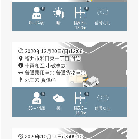
他
他
0～24歳
晴
幅5.5～
信号なし
13.0m
2020年12月20日(日)12:08
福井市和田東一丁目 付近
車両相互 小破事故
普通乗用車
普通貨物車
(1)
(1)
死亡
負傷
(0)
(1)
他
他
35～44歳
曇
幅5.5～
信号なし
13.0m
2020年10月14日(水)09:10