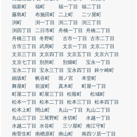
福新町
福町
福一丁目
福二丁目
藤島町
布施田町
二上町
二ツ屋町
渕町
渕一丁目
渕二丁目
渕三丁目
渕四丁目
二日市町
舟橋一丁目
舟橋二丁目
舟橋三丁目
冬野町
古市一丁目
古市二丁目
古市三丁目
武周町
文京一丁目
文京二丁目
文京三丁目
文京四丁目
文京五丁目
文京六丁目
文京七丁目
別所町
別畑町
宝永一丁目
宝永二丁目
宝永三丁目
宝永四丁目
鉾ケ崎町
細坂町
帆谷町
堀ノ宮
本堂町
舞屋町
前波町
真木町
町屋一丁目
町屋二丁目
町屋三丁目
松蔭町
松城町
松本一丁目
松本二丁目
松本三丁目
松本四丁目
松本上町
間山町
丸山一丁目
丸山二丁目
丸山三丁目
三尾野町
水切町
水越一丁目
水越二丁目
水谷町
三ツ屋町
南江守町
南菅生町
南楢原町
南山町
南四ツ居一丁目