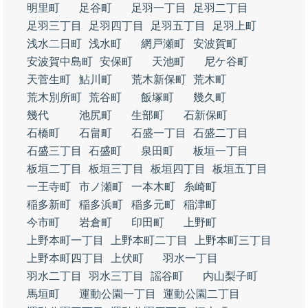
明里町
足谷町
足羽一丁目
足羽二丁目
足羽三丁目
足羽四丁目
足羽五丁目
足羽上町
浅水二日町
浅水町
網戸瀬町
安波賀町
安波賀中島町
安保町
天池町
尼ケ谷町
天菅生町
鮎川町
荒木新保町
荒木町
荒木別所町
荒谷町
飯塚町
幾久町
幾代
池尻町
生部町
石新保町
石橋町
石畠町
石盛一丁目
石盛二丁目
石盛三丁目
石盛町
泉田町
板垣一丁目
板垣二丁目
板垣三丁目
板垣四丁目
板垣五丁目
一王寺町
市ノ瀬町
一本木町
糸崎町
稲多新町
稲多浜町
稲多元町
稲津町
今市町
岩倉町
印田町
上野町
上野本町一丁目
上野本町二丁目
上野本町三丁目
上野本町四丁目
上伏町
羽水一丁目
羽水二丁目
羽水三丁目
謡谷町
内山梨子町
馬垣町
運動公園一丁目
運動公園二丁目