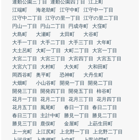
運動公園三丁目
運動公園四丁目
江上町
江端町
海老助町
江守中町
江守中一丁目
江守中二丁目
江守の里一丁目
江守の里二丁目
円山一丁目
円山二丁目
円成寺町
大窪町
大島町
大瀬町
太田町
大谷町
大手一丁目
大手二丁目
大手三丁目
大年町
大土呂町
大町一丁目
大町二丁目
大宮一丁目
大宮二丁目
大宮三丁目
大宮四丁目
大宮五丁目
大宮六丁目
大村町
大矢町
大和田町
岡西谷町
奥平町
恐神町
大丹生町
大畑町
小山谷町
開発一丁目
開発二丁目
開発三丁目
開発四丁目
開発五丁目
柿谷町
花月一丁目
花月二丁目
花月三丁目
花月四丁目
花月五丁目
風尾町
春日一丁目
春日二丁目
春日三丁目
主計中町
勝見一丁目
勝見二丁目
勝見三丁目
鹿俣町
金屋町
上莇生田町
上一光町
上江尻町
上北野一丁目
上北野二丁目
上河北町
上東郷町
上中町
上毘沙門町