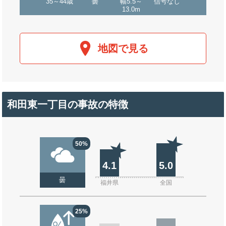
35～44歳
曇
幅5.5～
信号なし
13.0m
地図で見る
和田東一丁目の事故の特徴
50%
4.1
5.0
曇
福井県
全国
25%