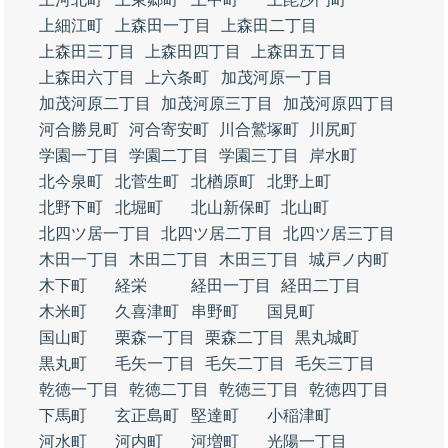
上細江町
上森田一丁目
上森田二丁目
上森田三丁目
上森田四丁目
上森田五丁目
上森田六丁目
上六条町
加茂河原一丁目
加茂河原二丁目
加茂河原三丁目
加茂河原四丁目
河合勝見町
河合寄安町
川合鷲塚町
川尻町
学園一丁目
学園二丁目
学園三丁目
岸水町
北今泉町
北菅生町
北楢原町
北野上町
北野下町
北堀町
北山新保町
北山町
北四ツ居一丁目
北四ツ居二丁目
北四ツ居三丁目
木田一丁目
木田二丁目
木田三丁目
城戸ノ内町
木下町
経栄
経田一丁目
経田二丁目
木米町
久喜津町
串野町
国見町
国山町
栗森一丁目
栗森二丁目
黒丸城町
黒丸町
毛矢一丁目
毛矢二丁目
毛矢三丁目
乾徳一丁目
乾徳二丁目
乾徳三丁目
乾徳四丁目
下馬町
玄正島町
堅達町
小稲津町
河水町
河内町
河増町
光陽一丁目