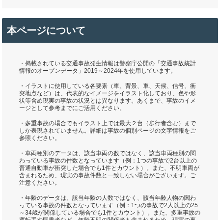
本ページについて
・掲載されている交通事故発生情報は警察庁公開の「交通事故統計
情報のオープンデータ」2019～2024年を使用しています。
・イラストに使用している各要素（車、背景、車、天候、信号、衝
突地点など）は、代表的なイメージをイラスト化しており、色や形
状等含め現実の事故の状況とは異なります。あくまで、事故のイメ
ージとして参考までにご活用ください。
・多重事故の場合でもイラスト上では最大２台（歩行者含む）まで
しか表現されていません。詳細は事故の個別ページの文字情報をご
参照ください。
・車両種別のデータは、該当車両の数ではなく、該当車両種別の関
わっている事故の件数となっています（例：1つの事故で2台以上の
普通自動車が衝突した場合でも1件とカウント）。また、不明車両が
含まれるため、現実の事故件数と一致しない場合がございます。ご
注意ください。
・年齢のデータは、該当年齢の人数ではなく、該当年齢人物の関わ
っている事故の件数となっています（例：1つの事故で2人以上の25
～34歳が関係している場合でも1件とカウント）。また、多重事故の