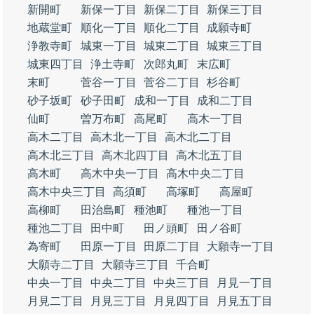
新開町
新保一丁目
新保二丁目
新保三丁目
地蔵堂町
順化一丁目
順化二丁目
成願寺町
浄教寺町
城東一丁目
城東二丁目
城東三丁目
城東四丁目
浄土寺町
次郎丸町
末広町
末町
菅谷一丁目
菅谷二丁目
杉谷町
砂子坂町
砂子田町
成和一丁目
成和二丁目
仙町
曽万布町
高尾町
高木一丁目
高木二丁目
高木北一丁目
高木北二丁目
高木北三丁目
高木北四丁目
高木北五丁目
高木町
高木中央一丁目
高木中央二丁目
高木中央三丁目
高須町
高塚町
高屋町
高柳町
田治島町
種池町
種池一丁目
種池二丁目
田中町
田ノ頭町
田ノ谷町
為寄町
田原一丁目
田原二丁目
大願寺一丁目
大願寺二丁目
大願寺三丁目
千合町
中央一丁目
中央二丁目
中央三丁目
月見一丁目
月見二丁目
月見三丁目
月見四丁目
月見五丁目