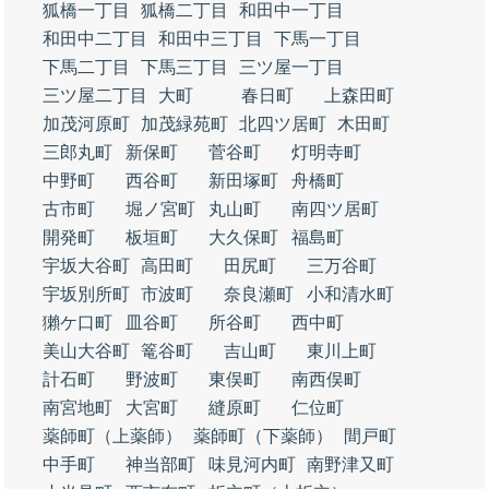
狐橋一丁目
狐橋二丁目
和田中一丁目
和田中二丁目
和田中三丁目
下馬一丁目
下馬二丁目
下馬三丁目
三ツ屋一丁目
三ツ屋二丁目
大町
春日町
上森田町
加茂河原町
加茂緑苑町
北四ツ居町
木田町
三郎丸町
新保町
菅谷町
灯明寺町
中野町
西谷町
新田塚町
舟橋町
古市町
堀ノ宮町
丸山町
南四ツ居町
開発町
板垣町
大久保町
福島町
宇坂大谷町
高田町
田尻町
三万谷町
宇坂別所町
市波町
奈良瀬町
小和清水町
獺ケ口町
皿谷町
所谷町
西中町
美山大谷町
篭谷町
吉山町
東川上町
計石町
野波町
東俣町
南西俣町
南宮地町
大宮町
縫原町
仁位町
薬師町（上薬師）
薬師町（下薬師）
間戸町
中手町
神当部町
味見河内町
南野津又町