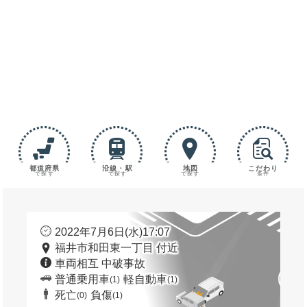
都道府県
沿線・駅
地図
こだわり
で探す
で探す
で探す
条件
2022年7月6日(水)17:07
福井市和田東一丁目 付近
車両相互 中破事故
普通乗用車
軽自動車
(1)
(1)
死亡
負傷
(0)
(1)