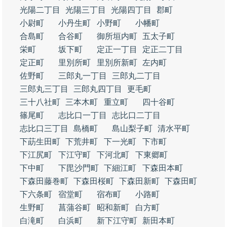
光陽二丁目
光陽三丁目
光陽四丁目
郡町
小尉町
小丹生町
小野町
小幡町
合島町
合谷町
御所垣内町
五太子町
栄町
坂下町
定正一丁目
定正二丁目
定正町
里別所町
里別所新町
左内町
佐野町
三郎丸一丁目
三郎丸二丁目
三郎丸三丁目
三郎丸四丁目
更毛町
三十八社町
三本木町
重立町
四十谷町
篠尾町
志比口一丁目
志比口二丁目
志比口三丁目
島橋町
島山梨子町
清水平町
下莇生田町
下荒井町
下一光町
下市町
下江尻町
下江守町
下河北町
下東郷町
下中町
下毘沙門町
下細江町
下森田本町
下森田藤巻町
下森田桜町
下森田新町
下森田町
下六条町
宿堂町
宿布町
小路町
生野町
菖蒲谷町
昭和新町
白方町
白滝町
白浜町
新下江守町
新田本町