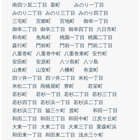
南四ツ居二丁目
蓑町
みのり一丁目
みのり二丁目
みのり三丁目
みのり四丁目
三宅町
宮郷町
宮地町
御幸一丁目
御幸二丁目
御幸三丁目
御幸四丁目
六日市町
和布町
免鳥町
桃園一丁目
桃園二丁目
森行町
門前町
門前一丁目
門前二丁目
八重巻町
八重巻中町
八重巻東町
安竹町
安田町
安原町
八ツ島町
八ツ島
山奥町
山室町
八幡町
有楽町
四ツ井一丁目
四ツ井二丁目
米松一丁目
米松二丁目
両橋屋町
寮町
若栄町
若杉町
若杉一丁目
若杉二丁目
若杉三丁目
若杉四丁目
若杉浜一丁目
若杉浜二丁目
若杉浜三丁目
脇三ケ町
渡町
和田一丁目
和田二丁目
和田三丁目
和田中町
江尻ケ丘町
大東一丁目
大東二丁目
大東三丁目
栗森町浜
和田東一丁目
和田東二丁目
浅水三ケ町