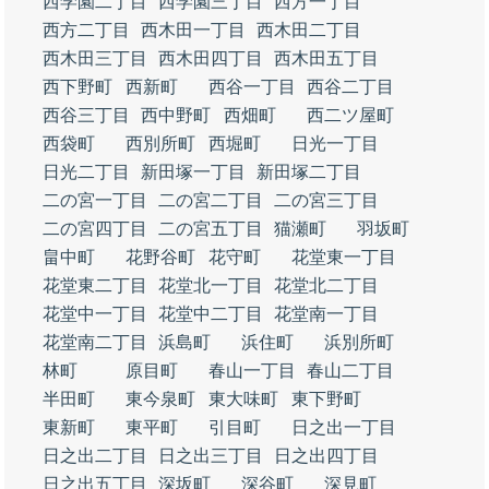
西学園二丁目
西学園三丁目
西方一丁目
西方二丁目
西木田一丁目
西木田二丁目
西木田三丁目
西木田四丁目
西木田五丁目
西下野町
西新町
西谷一丁目
西谷二丁目
西谷三丁目
西中野町
西畑町
西二ツ屋町
西袋町
西別所町
西堀町
日光一丁目
日光二丁目
新田塚一丁目
新田塚二丁目
二の宮一丁目
二の宮二丁目
二の宮三丁目
二の宮四丁目
二の宮五丁目
猫瀬町
羽坂町
畠中町
花野谷町
花守町
花堂東一丁目
花堂東二丁目
花堂北一丁目
花堂北二丁目
花堂中一丁目
花堂中二丁目
花堂南一丁目
花堂南二丁目
浜島町
浜住町
浜別所町
林町
原目町
春山一丁目
春山二丁目
半田町
東今泉町
東大味町
東下野町
東新町
東平町
引目町
日之出一丁目
日之出二丁目
日之出三丁目
日之出四丁目
日之出五丁目
深坂町
深谷町
深見町