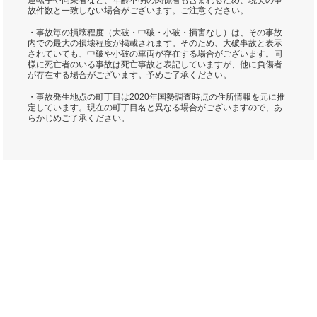
運転手や同乗者など、年齢不明の関係者も含まれるため、現実の事
故件数と一致しない場合がございます。ご注意ください。
・事故毎の損壊程度（大破・中破・小破・損害なし）は、その事故
内での最大の損壊程度が掲載されます。そのため、大破事故と表示
されていても、中破や小破の車両が存在する場合がございます。同
様に死亡者のいる事故は死亡事故と表記していますが、他に負傷者
が存在する場合がございます。予めご了承ください。
・事故発生地点の町丁目は2020年国勢調査時点の住所情報を元に推
定しています。現在の町丁目名と異なる場合がございますので、あ
らかじめご了承ください。