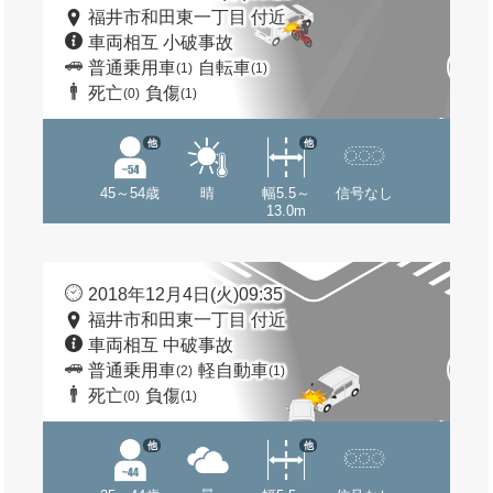
福井市和田東一丁目 付近
車両相互 小破事故
普通乗用車
自転車
(1)
(1)
死亡
負傷
(0)
(1)
他
他
45～54歳
晴
幅5.5～
信号なし
13.0m
2018年12月4日(火)09:35
福井市和田東一丁目 付近
車両相互 中破事故
普通乗用車
軽自動車
(2)
(1)
死亡
負傷
(0)
(1)
他
他