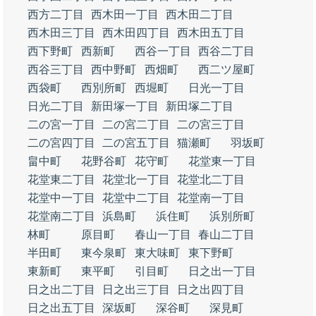
西方二丁目
西木田一丁目
西木田二丁目
西木田三丁目
西木田四丁目
西木田五丁目
西下野町
西新町
西谷一丁目
西谷二丁目
西谷三丁目
西中野町
西畑町
西二ツ屋町
西袋町
西別所町
西堀町
日光一丁目
日光二丁目
新田塚一丁目
新田塚二丁目
二の宮一丁目
二の宮二丁目
二の宮三丁目
二の宮四丁目
二の宮五丁目
猫瀬町
羽坂町
畠中町
花野谷町
花守町
花堂東一丁目
花堂東二丁目
花堂北一丁目
花堂北二丁目
花堂中一丁目
花堂中二丁目
花堂南一丁目
花堂南二丁目
浜島町
浜住町
浜別所町
林町
原目町
春山一丁目
春山二丁目
半田町
東今泉町
東大味町
東下野町
東新町
東平町
引目町
日之出一丁目
日之出二丁目
日之出三丁目
日之出四丁目
日之出五丁目
深坂町
深谷町
深見町