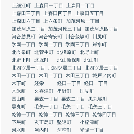
上細江町
上森田一丁目
上森田二丁目
上森田三丁目
上森田四丁目
上森田五丁目
上森田六丁目
上六条町
加茂河原一丁目
加茂河原二丁目
加茂河原三丁目
加茂河原四丁目
河合勝見町
河合寄安町
川合鷲塚町
川尻町
学園一丁目
学園二丁目
学園三丁目
岸水町
北今泉町
北菅生町
北楢原町
北野上町
北野下町
北堀町
北山新保町
北山町
北四ツ居一丁目
北四ツ居二丁目
北四ツ居三丁目
木田一丁目
木田二丁目
木田三丁目
城戸ノ内町
木下町
経栄
経田一丁目
経田二丁目
木米町
久喜津町
串野町
国見町
国山町
栗森一丁目
栗森二丁目
黒丸城町
黒丸町
毛矢一丁目
毛矢二丁目
毛矢三丁目
乾徳一丁目
乾徳二丁目
乾徳三丁目
乾徳四丁目
下馬町
玄正島町
堅達町
小稲津町
河水町
河内町
河増町
光陽一丁目