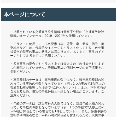
本ページについて
・掲載されている交通事故発生情報は警察庁公開の「交通事故統計
情報のオープンデータ」2019～2024年を使用しています。
・イラストに使用している各要素（車、背景、車、天候、信号、衝
突地点など）は、代表的なイメージをイラスト化しており、色や形
状等含め現実の事故の状況とは異なります。あくまで、事故のイメ
ージとして参考までにご活用ください。
・多重事故の場合でもイラスト上では最大２台（歩行者含む）まで
しか表現されていません。詳細は事故の個別ページの文字情報をご
参照ください。
・車両種別のデータは、該当車両の数ではなく、該当車両種別の関
わっている事故の件数となっています（例：1つの事故で2台以上の
普通自動車が衝突した場合でも1件とカウント）。また、不明車両が
含まれるため、現実の事故件数と一致しない場合がございます。ご
注意ください。
・年齢のデータは、該当年齢の人数ではなく、該当年齢人物の関わ
っている事故の件数となっています（例：1つの事故で2人以上の25
～34歳が関係している場合でも1件とカウント）。また、多重事故の
運転手や同乗者など、年齢不明の関係者も含まれるため、現実の事