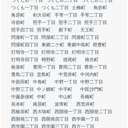
つくし野一丁目
つくし野二丁目
つくし野三丁目
つくも一丁目
つくも二丁目
土橋町
角折町
角原町
剣大谷町
手寄一丁目
手寄二丁目
寺前町
照手一丁目
照手二丁目
照手三丁目
照手四丁目
照手町
殿下町
天王町
問屋町一丁目
問屋町二丁目
問屋町三丁目
問屋町四丁目
東郷二ケ町
東郷中島町
燈豊町
灯明寺一丁目
灯明寺二丁目
灯明寺三丁目
灯明寺四丁目
栂野町
徳尾町
徳光町
栃泉町
豊岡一丁目
豊岡二丁目
豊島一丁目
豊島二丁目
堂島町
中荒井町
中河内町
中新田町
中角町
中野一丁目
中野二丁目
中野三丁目
中ノ郷町
中平町
中毘沙門町
中藤新保町
中町
中山町
長橋町
長本町
南居町
波寄町
西荒井町
西板垣町
西大味町
西開発一丁目
西開発二丁目
西開発三丁目
西開発四丁目
西学園一丁目
西学園二丁目
西学園三丁目
西方一丁目