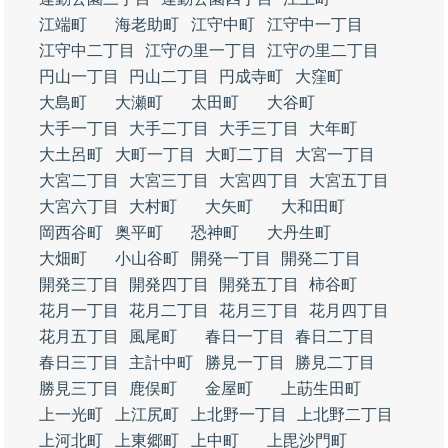
江端町
海老助町
江守中町
江守中一丁目
江守中二丁目
江守の里一丁目
江守の里二丁目
円山一丁目
円山二丁目
円成寺町
大窪町
大島町
大瀬町
太田町
大谷町
大手一丁目
大手二丁目
大手三丁目
大年町
大土呂町
大町一丁目
大町二丁目
大宮一丁目
大宮二丁目
大宮三丁目
大宮四丁目
大宮五丁目
大宮六丁目
大村町
大矢町
大和田町
岡西谷町
奥平町
恐神町
大丹生町
大畑町
小山谷町
開発一丁目
開発二丁目
開発三丁目
開発四丁目
開発五丁目
柿谷町
花月一丁目
花月二丁目
花月三丁目
花月四丁目
花月五丁目
風尾町
春日一丁目
春日二丁目
春日三丁目
主計中町
勝見一丁目
勝見二丁目
勝見三丁目
鹿俣町
金屋町
上莇生田町
上一光町
上江尻町
上北野一丁目
上北野二丁目
上河北町
上東郷町
上中町
上毘沙門町