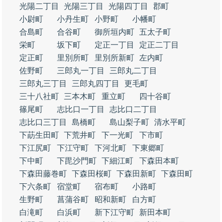
光陽二丁目
光陽三丁目
光陽四丁目
郡町
小尉町
小丹生町
小野町
小幡町
合島町
合谷町
御所垣内町
五太子町
栄町
坂下町
定正一丁目
定正二丁目
定正町
里別所町
里別所新町
左内町
佐野町
三郎丸一丁目
三郎丸二丁目
三郎丸三丁目
三郎丸四丁目
更毛町
三十八社町
三本木町
重立町
四十谷町
篠尾町
志比口一丁目
志比口二丁目
志比口三丁目
島橋町
島山梨子町
清水平町
下莇生田町
下荒井町
下一光町
下市町
下江尻町
下江守町
下河北町
下東郷町
下中町
下毘沙門町
下細江町
下森田本町
下森田藤巻町
下森田桜町
下森田新町
下森田町
下六条町
宿堂町
宿布町
小路町
生野町
菖蒲谷町
昭和新町
白方町
白滝町
白浜町
新下江守町
新田本町