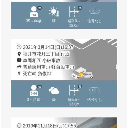
他
他
35～44歳
晴
幅9.0～
信号なし
13.0m
2021年3月14日(日)16:37
福井市花月三丁目 付近
車両相互 小破事故
普通乗用車
軽自動車
(1)
(1)
死亡
負傷
(0)
(1)
他
他
0～24歳
曇
幅5.5～
信号なし
13.0m
2019年11月18日(月)17:55