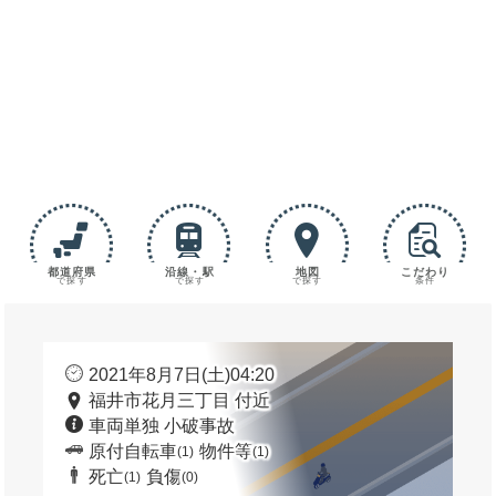
都道府県
沿線・駅
地図
こだわり
で探す
で探す
で探す
条件
2021年8月7日(土)04:20
福井市花月三丁目 付近
車両単独 小破事故
原付自転車
物件等
(1)
(1)
死亡
負傷
(1)
(0)