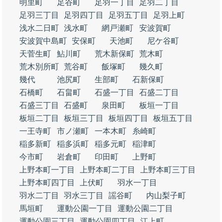
明里町
足谷町
足羽一丁目
足羽二丁目
足羽三丁目
足羽四丁目
足羽五丁目
足羽上町
浅水二日町
浅水町
網戸瀬町
安波賀町
安波賀中島町
安保町
天池町
尼ケ谷町
天菅生町
鮎川町
荒木新保町
荒木町
荒木別所町
荒谷町
飯塚町
幾久町
幾代
池尻町
生部町
石新保町
石橋町
石畠町
石盛一丁目
石盛二丁目
石盛三丁目
石盛町
泉田町
板垣一丁目
板垣二丁目
板垣三丁目
板垣四丁目
板垣五丁目
一王寺町
市ノ瀬町
一本木町
糸崎町
稲多新町
稲多浜町
稲多元町
稲津町
今市町
岩倉町
印田町
上野町
上野本町一丁目
上野本町二丁目
上野本町三丁目
上野本町四丁目
上伏町
羽水一丁目
羽水二丁目
羽水三丁目
謡谷町
内山梨子町
馬垣町
運動公園一丁目
運動公園二丁目
運動公園三丁目
運動公園四丁目
江上町