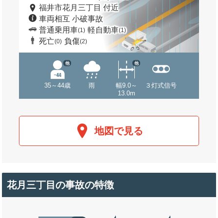
福井市花月三丁目 付近
車両相互 小破事故
普通乗用車
軽自動車
(1)
(1)
死亡
負傷
(0)
(2)
他
他
35～44歳
雨
幅9.0～
３灯式信号
13.0m
地図で見る
花月三丁目の事故の特徴