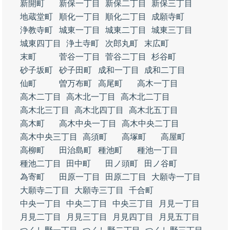
新開町
新保一丁目
新保二丁目
新保三丁目
地蔵堂町
順化一丁目
順化二丁目
成願寺町
浄教寺町
城東一丁目
城東二丁目
城東三丁目
城東四丁目
浄土寺町
次郎丸町
末広町
末町
菅谷一丁目
菅谷二丁目
杉谷町
砂子坂町
砂子田町
成和一丁目
成和二丁目
仙町
曽万布町
高尾町
高木一丁目
高木二丁目
高木北一丁目
高木北二丁目
高木北三丁目
高木北四丁目
高木北五丁目
高木町
高木中央一丁目
高木中央二丁目
高木中央三丁目
高須町
高塚町
高屋町
高柳町
田治島町
種池町
種池一丁目
種池二丁目
田中町
田ノ頭町
田ノ谷町
為寄町
田原一丁目
田原二丁目
大願寺一丁目
大願寺二丁目
大願寺三丁目
千合町
中央一丁目
中央二丁目
中央三丁目
月見一丁目
月見二丁目
月見三丁目
月見四丁目
月見五丁目