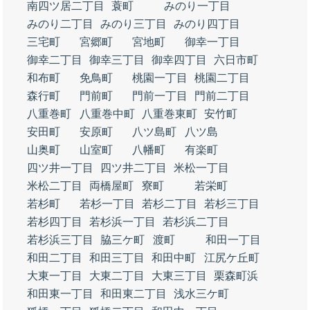
南四ツ居二丁目
蓑町
みのり一丁目
みのり二丁目
みのり三丁目
みのり四丁目
三宅町
宮郷町
宮地町
御幸一丁目
御幸二丁目
御幸三丁目
御幸四丁目
六日市町
和布町
免鳥町
桃園一丁目
桃園二丁目
森行町
門前町
門前一丁目
門前二丁目
八重巻町
八重巻中町
八重巻東町
安竹町
安田町
安原町
八ツ島町
八ツ島
山奥町
山室町
八幡町
有楽町
四ツ井一丁目
四ツ井二丁目
米松一丁目
米松二丁目
両橋屋町
寮町
若栄町
若杉町
若杉一丁目
若杉二丁目
若杉三丁目
若杉四丁目
若杉浜一丁目
若杉浜二丁目
若杉浜三丁目
脇三ケ町
渡町
和田一丁目
和田二丁目
和田三丁目
和田中町
江尻ケ丘町
大東一丁目
大東二丁目
大東三丁目
栗森町浜
和田東一丁目
和田東二丁目
浅水三ケ町