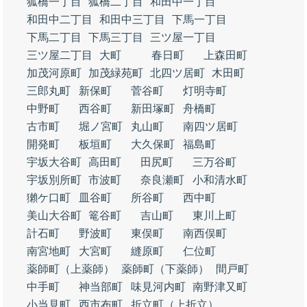
狐橋一丁目
狐橋二丁目
和田中一丁目
和田中二丁目
和田中三丁目
下馬一丁目
下馬二丁目
下馬三丁目
三ツ屋一丁目
三ツ屋二丁目
大町
春日町
上森田町
加茂河原町
加茂緑苑町
北四ツ居町
木田町
三郎丸町
新保町
菅谷町
灯明寺町
中野町
西谷町
新田塚町
舟橋町
古市町
堀ノ宮町
丸山町
南四ツ居町
開発町
板垣町
大久保町
福島町
宇坂大谷町
高田町
田尻町
三万谷町
宇坂別所町
市波町
奈良瀬町
小和清水町
獺ケ口町
皿谷町
所谷町
西中町
美山大谷町
篭谷町
吉山町
東川上町
計石町
野波町
東俣町
南西俣町
南宮地町
大宮町
縫原町
仁位町
薬師町（上薬師）
薬師町（下薬師）
間戸町
中手町
神当部町
味見河内町
南野津又町
小当見町
西市布町
折立町（上折立）