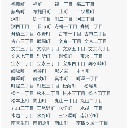
福新町
福町
福一丁目
福二丁目
藤島町
布施田町
二上町
二ツ屋町
渕町
渕一丁目
渕二丁目
渕三丁目
渕四丁目
二日市町
舟橋一丁目
舟橋二丁目
舟橋三丁目
冬野町
古市一丁目
古市二丁目
古市三丁目
武周町
文京一丁目
文京二丁目
文京三丁目
文京四丁目
文京五丁目
文京六丁目
文京七丁目
別所町
別畑町
宝永一丁目
宝永二丁目
宝永三丁目
宝永四丁目
鉾ケ崎町
細坂町
帆谷町
堀ノ宮
本堂町
舞屋町
前波町
真木町
町屋一丁目
町屋二丁目
町屋三丁目
松蔭町
松城町
松本一丁目
松本二丁目
松本三丁目
松本四丁目
松本上町
間山町
丸山一丁目
丸山二丁目
丸山三丁目
三尾野町
水切町
水越一丁目
水越二丁目
水谷町
三ツ屋町
南江守町
南菅生町
南楢原町
南山町
南四ツ居一丁目