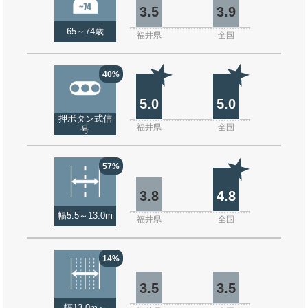
3.5
3.9
65～74歳
福井県
全国
40%
5.0
5.0
押ボタン式信
福井県
全国
号
57%
3.8
4.8
幅5.5～13.0m
福井県
全国
14%
3.5
3.5