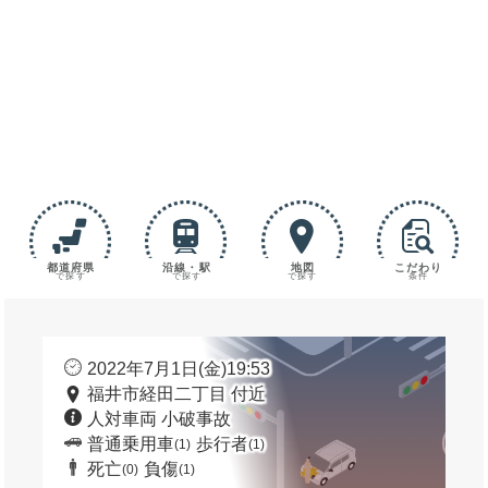
都道府県
沿線・駅
地図
こだわり
で探す
で探す
で探す
条件
2022年7月1日(金)19:53
福井市経田二丁目 付近
人対車両 小破事故
普通乗用車
歩行者
(1)
(1)
死亡
負傷
(0)
(1)