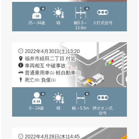
他
他
25～34歳
晴
幅5.5～
３灯式信号
13.0m
2022年4月30日(土)13:20
福井市経田二丁目 付近
車両相互 中破事故
普通乗用車
軽自動車
(1)
(1)
死亡
負傷
(0)
(1)
他
他
0～24歳
晴
幅～5.5m
押ボタン式
信号
2022年4月28日(木)14:45