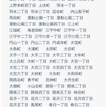
上野本町四丁目
上伏町
羽水一丁目
羽水二丁目
羽水三丁目
謡谷町
内山梨子町
馬垣町
運動公園一丁目
運動公園二丁目
運動公園三丁目
運動公園四丁目
江上町
江端町
海老助町
江守中町
江守中一丁目
江守中二丁目
江守の里一丁目
江守の里二丁目
円山一丁目
円山二丁目
円成寺町
大窪町
大島町
大瀬町
太田町
大谷町
大手一丁目
大手二丁目
大手三丁目
大年町
大土呂町
大町一丁目
大町二丁目
大宮一丁目
大宮二丁目
大宮三丁目
大宮四丁目
大宮五丁目
大宮六丁目
大村町
大矢町
大和田町
岡西谷町
奥平町
恐神町
大丹生町
大畑町
小山谷町
開発一丁目
開発二丁目
開発三丁目
開発四丁目
開発五丁目
柿谷町
花月一丁目
花月二丁目
花月三丁目
花月四丁目
花月五丁目
風尾町
春日一丁目
春日二丁目