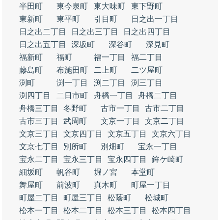
半田町
東今泉町
東大味町
東下野町
東新町
東平町
引目町
日之出一丁目
日之出二丁目
日之出三丁目
日之出四丁目
日之出五丁目
深坂町
深谷町
深見町
福新町
福町
福一丁目
福二丁目
藤島町
布施田町
二上町
二ツ屋町
渕町
渕一丁目
渕二丁目
渕三丁目
渕四丁目
二日市町
舟橋一丁目
舟橋二丁目
舟橋三丁目
冬野町
古市一丁目
古市二丁目
古市三丁目
武周町
文京一丁目
文京二丁目
文京三丁目
文京四丁目
文京五丁目
文京六丁目
文京七丁目
別所町
別畑町
宝永一丁目
宝永二丁目
宝永三丁目
宝永四丁目
鉾ケ崎町
細坂町
帆谷町
堀ノ宮
本堂町
舞屋町
前波町
真木町
町屋一丁目
町屋二丁目
町屋三丁目
松蔭町
松城町
松本一丁目
松本二丁目
松本三丁目
松本四丁目