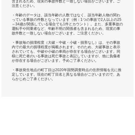
含まれるため、現実の事故件数と一致しない場合がございます。ご
注意ください。
・年齢のデータは、該当年齢の人数ではなく、該当年齢人物の関わ
っている事故の件数となっています（例：1つの事故で2人以上の25
～34歳が関係している場合でも1件とカウント）。また、多重事故の
運転手や同乗者など、年齢不明の関係者も含まれるため、現実の事
故件数と一致しない場合がございます。ご注意ください。
・事故毎の損壊程度（大破・中破・小破・損害なし）は、その事故
内での最大の損壊程度が掲載されます。そのため、大破事故と表示
されていても、中破や小破の車両が存在する場合がございます。同
様に死亡者のいる事故は死亡事故と表記していますが、他に負傷者
が存在する場合がございます。予めご了承ください。
・事故発生地点の町丁目は2020年国勢調査時点の住所情報を元に推
定しています。現在の町丁目名と異なる場合がございますので、あ
らかじめご了承ください。