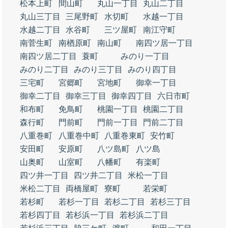
松本上町
間山町
丸山一丁目
丸山二丁目
丸山三丁目
三尾野町
水切町
水越一丁目
水越二丁目
水谷町
三ツ屋町
南江守町
南菅生町
南楢原町
南山町
南四ツ居一丁目
南四ツ居二丁目
蓑町
みのり一丁目
みのり二丁目
みのり三丁目
みのり四丁目
三宅町
宮郷町
宮地町
御幸一丁目
御幸二丁目
御幸三丁目
御幸四丁目
六日市町
和布町
免鳥町
桃園一丁目
桃園二丁目
森行町
門前町
門前一丁目
門前二丁目
八重巻町
八重巻中町
八重巻東町
安竹町
安田町
安原町
八ツ島町
八ツ島
山奥町
山室町
八幡町
有楽町
四ツ井一丁目
四ツ井二丁目
米松一丁目
米松二丁目
両橋屋町
寮町
若栄町
若杉町
若杉一丁目
若杉二丁目
若杉三丁目
若杉四丁目
若杉浜一丁目
若杉浜二丁目