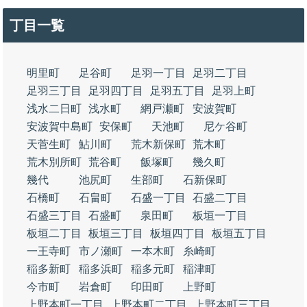
丁目一覧
明里町
足谷町
足羽一丁目
足羽二丁目
足羽三丁目
足羽四丁目
足羽五丁目
足羽上町
浅水二日町
浅水町
網戸瀬町
安波賀町
安波賀中島町
安保町
天池町
尼ケ谷町
天菅生町
鮎川町
荒木新保町
荒木町
荒木別所町
荒谷町
飯塚町
幾久町
幾代
池尻町
生部町
石新保町
石橋町
石畠町
石盛一丁目
石盛二丁目
石盛三丁目
石盛町
泉田町
板垣一丁目
板垣二丁目
板垣三丁目
板垣四丁目
板垣五丁目
一王寺町
市ノ瀬町
一本木町
糸崎町
稲多新町
稲多浜町
稲多元町
稲津町
今市町
岩倉町
印田町
上野町
上野本町一丁目
上野本町二丁目
上野本町三丁目