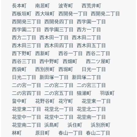
長本町
南居町
波寄町
西荒井町
西板垣町
西大味町
西開発一丁目
西開発二丁目
西開発三丁目
西開発四丁目
西学園一丁目
西学園二丁目
西学園三丁目
西方一丁目
西方二丁目
西木田一丁目
西木田二丁目
西木田三丁目
西木田四丁目
西木田五丁目
西下野町
西新町
西谷一丁目
西谷二丁目
西谷三丁目
西中野町
西畑町
西二ツ屋町
西袋町
西別所町
西堀町
日光一丁目
日光二丁目
新田塚一丁目
新田塚二丁目
二の宮一丁目
二の宮二丁目
二の宮三丁目
二の宮四丁目
二の宮五丁目
猫瀬町
羽坂町
畠中町
花野谷町
花守町
花堂東一丁目
花堂東二丁目
花堂北一丁目
花堂北二丁目
花堂中一丁目
花堂中二丁目
花堂南一丁目
花堂南二丁目
浜島町
浜住町
浜別所町
林町
原目町
春山一丁目
春山二丁目