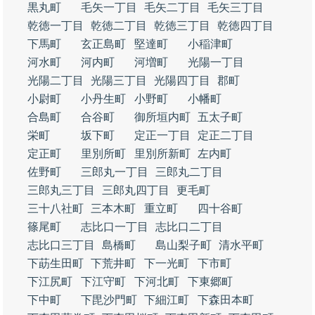
黒丸町
毛矢一丁目
毛矢二丁目
毛矢三丁目
乾徳一丁目
乾徳二丁目
乾徳三丁目
乾徳四丁目
下馬町
玄正島町
堅達町
小稲津町
河水町
河内町
河増町
光陽一丁目
光陽二丁目
光陽三丁目
光陽四丁目
郡町
小尉町
小丹生町
小野町
小幡町
合島町
合谷町
御所垣内町
五太子町
栄町
坂下町
定正一丁目
定正二丁目
定正町
里別所町
里別所新町
左内町
佐野町
三郎丸一丁目
三郎丸二丁目
三郎丸三丁目
三郎丸四丁目
更毛町
三十八社町
三本木町
重立町
四十谷町
篠尾町
志比口一丁目
志比口二丁目
志比口三丁目
島橋町
島山梨子町
清水平町
下莇生田町
下荒井町
下一光町
下市町
下江尻町
下江守町
下河北町
下東郷町
下中町
下毘沙門町
下細江町
下森田本町