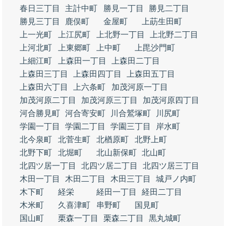
春日三丁目
主計中町
勝見一丁目
勝見二丁目
勝見三丁目
鹿俣町
金屋町
上莇生田町
上一光町
上江尻町
上北野一丁目
上北野二丁目
上河北町
上東郷町
上中町
上毘沙門町
上細江町
上森田一丁目
上森田二丁目
上森田三丁目
上森田四丁目
上森田五丁目
上森田六丁目
上六条町
加茂河原一丁目
加茂河原二丁目
加茂河原三丁目
加茂河原四丁目
河合勝見町
河合寄安町
川合鷲塚町
川尻町
学園一丁目
学園二丁目
学園三丁目
岸水町
北今泉町
北菅生町
北楢原町
北野上町
北野下町
北堀町
北山新保町
北山町
北四ツ居一丁目
北四ツ居二丁目
北四ツ居三丁目
木田一丁目
木田二丁目
木田三丁目
城戸ノ内町
木下町
経栄
経田一丁目
経田二丁目
木米町
久喜津町
串野町
国見町
国山町
栗森一丁目
栗森二丁目
黒丸城町