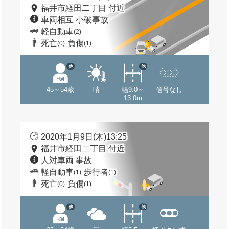
福井市経田二丁目 付近
車両相互 小破事故
軽自動車
(2)
死亡
負傷
(0)
(1)
他
他
45～54歳
晴
幅9.0～
信号なし
13.0m
2020年1月9日(木)13:25
福井市経田二丁目 付近
人対車両 事故
軽自動車
歩行者
(1)
(1)
死亡
負傷
(0)
(1)
他
他