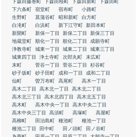
下森田藤巻町
下森田桜町
下森田新町
下森田町
下六条町
宿堂町
宿布町
小路町
生野町
菖蒲谷町
昭和新町
白方町
白滝町
白浜町
新下江守町
新田本町
新開町
新保一丁目
新保二丁目
新保三丁目
地蔵堂町
順化一丁目
順化二丁目
成願寺町
浄教寺町
城東一丁目
城東二丁目
城東三丁目
城東四丁目
浄土寺町
次郎丸町
末広町
末町
菅谷一丁目
菅谷二丁目
杉谷町
砂子坂町
砂子田町
成和一丁目
成和二丁目
仙町
曽万布町
高尾町
高木一丁目
高木二丁目
高木北一丁目
高木北二丁目
高木北三丁目
高木北四丁目
高木北五丁目
高木町
高木中央一丁目
高木中央二丁目
高木中央三丁目
高須町
高塚町
高屋町
高柳町
田治島町
種池町
種池一丁目
種池二丁目
田中町
田ノ頭町
田ノ谷町
為寄町
田原一丁目
田原二丁目
大願寺一丁目