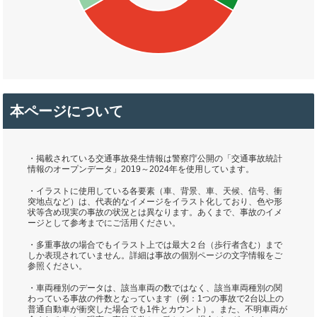
本ページについて
・掲載されている交通事故発生情報は警察庁公開の「交通事故統計
情報のオープンデータ」2019～2024年を使用しています。
・イラストに使用している各要素（車、背景、車、天候、信号、衝
突地点など）は、代表的なイメージをイラスト化しており、色や形
状等含め現実の事故の状況とは異なります。あくまで、事故のイメ
ージとして参考までにご活用ください。
・多重事故の場合でもイラスト上では最大２台（歩行者含む）まで
しか表現されていません。詳細は事故の個別ページの文字情報をご
参照ください。
・車両種別のデータは、該当車両の数ではなく、該当車両種別の関
わっている事故の件数となっています（例：1つの事故で2台以上の
普通自動車が衝突した場合でも1件とカウント）。また、不明車両が