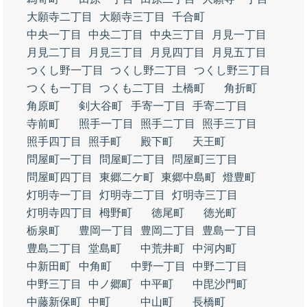
大願寺二丁目
大願寺三丁目
千合町
中央一丁目
中央二丁目
中央三丁目
月見一丁目
月見二丁目
月見三丁目
月見四丁目
月見五丁目
つくし野一丁目
つくし野二丁目
つくし野三丁目
つくも一丁目
つくも二丁目
土橋町
角折町
角原町
剣大谷町
手寄一丁目
手寄二丁目
寺前町
照手一丁目
照手二丁目
照手三丁目
照手四丁目
照手町
殿下町
天王町
問屋町一丁目
問屋町二丁目
問屋町三丁目
問屋町四丁目
東郷二ケ町
東郷中島町
燈豊町
灯明寺一丁目
灯明寺二丁目
灯明寺三丁目
灯明寺四丁目
栂野町
徳尾町
徳光町
栃泉町
豊岡一丁目
豊岡二丁目
豊島一丁目
豊島二丁目
堂島町
中荒井町
中河内町
中新田町
中角町
中野一丁目
中野二丁目
中野三丁目
中ノ郷町
中平町
中毘沙門町
中藤新保町
中町
中山町
長橋町