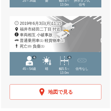
25～34歳
曇
幅5.5～
押ボタン式
13.0m
信号
2019年6月3日(月)11:15
福井市経田二丁目 付近
車両相互 小破事故
普通乗用車
軽貨物車
(1)
(1)
死亡
負傷
(0)
(1)
他
他
45～54歳
晴
幅5.5～
信号なし
13.0m
地図で見る