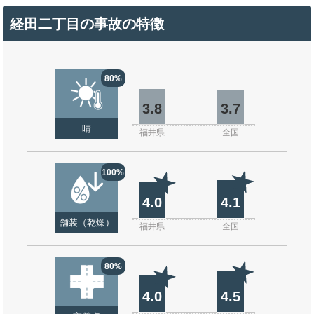
経田二丁目の事故の特徴
80%
3.8
3.7
晴
福井県
全国
100%
4.0
4.1
舗装（乾燥）
福井県
全国
80%
4.0
4.5