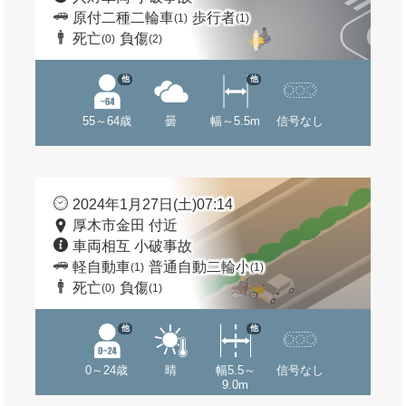
原付二種二輪車
歩行者
(1)
(1)
死亡
負傷
(0)
(2)
他
他
55～64歳
曇
幅～5.5m
信号なし
2024年1月27日(土)07:14
厚木市金田 付近
車両相互 小破事故
軽自動車
普通自動二輪小
(1)
(1)
死亡
負傷
(0)
(1)
他
他
0～24歳
晴
幅5.5～
信号なし
9.0m