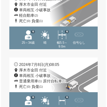
厚木市金田 付近
車両相互 小破事故
軽自動車
(2)
死亡
負傷
(0)
(1)
他
他
25～34歳
晴
幅5.5～
信号なし
9.0m
2024年7月8日(月)08:05
厚木市金田 付近
車両相互 小破事故
普通乗用車
原付自転車
(1)
(1)
死亡
負傷
(0)
(1)
他
他