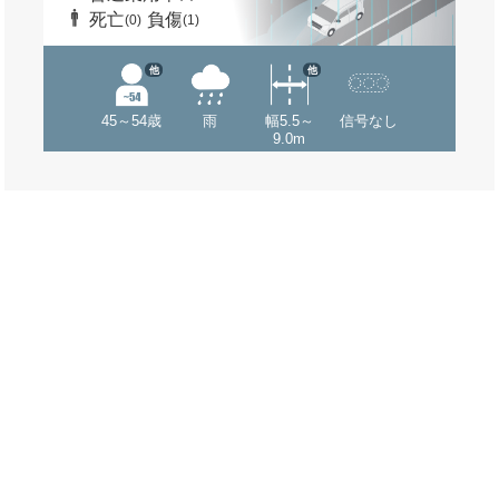
死亡
負傷
(0)
(1)
他
他
45～54歳
雨
幅5.5～
信号なし
9.0m