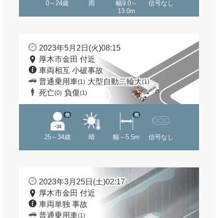
0～24歳
雨
幅9.0～
信号なし
13.0m
2023年5月2日(火)08:15
厚木市金田 付近
車両相互 小破事故
普通乗用車
大型自動二輪大
(1)
(1)
死亡
負傷
(0)
(1)
他
他
25～34歳
晴
幅～5.5m
信号なし
2023年3月25日(土)02:17
厚木市金田 付近
車両単独 事故
普通乗用車
(1)