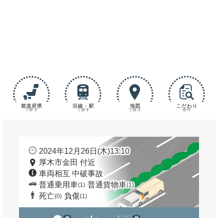
都道府県
沿線・駅
地図
こだわり
で探す
で探す
で探す
条件
2024年12月26日(木)13:10
厚木市金田 付近
車両相互 中破事故
普通乗用車
普通貨物車
(1)
(1)
死亡
負傷
(0)
(1)
他
他