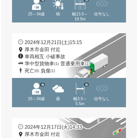
25～34歳
晴
幅13.0～
信号なし
19.5m
2024年12月21日(土)15:15
厚木市金田 付近
車両相互 小破事故
準中型貨物車
普通乗用車
(1)
(1)
死亡
負傷
(0)
(1)
他
他
25～34歳
曇
幅3.5～
信号なし
5.5m
2024年12月17日(火)14:33
厚木市金田 付近