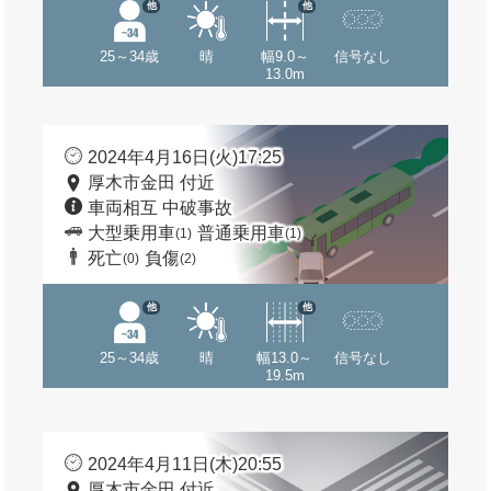
他
他
25～34歳
晴
幅9.0～
信号なし
13.0m
2024年4月16日(火)17:25
厚木市金田 付近
車両相互 中破事故
大型乗用車
普通乗用車
(1)
(1)
死亡
負傷
(0)
(2)
他
他
25～34歳
晴
幅13.0～
信号なし
19.5m
2024年4月11日(木)20:55
厚木市金田 付近