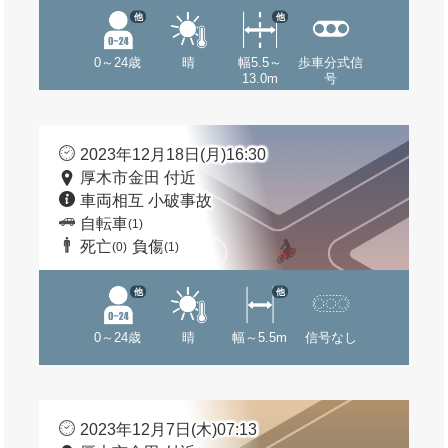
他
他
0～24歳
晴
幅5.5～
歩車分式信
13.0m
号
2023年12月18日(月)16:30
厚木市金田 付近
車両相互 小破事故
自転車
(1)
死亡
負傷
(0)
(1)
他
他
0～24歳
晴
幅～5.5m
信号なし
2023年12月7日(木)07:13