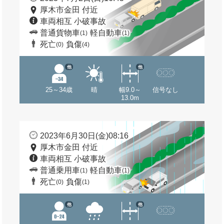
厚木市金田 付近
車両相互 小破事故
普通貨物車
軽自動車
(1)
(1)
死亡
負傷
(0)
(4)
他
他
25～34歳
晴
幅9.0～
信号なし
13.0m
2023年6月30日(金)08:16
厚木市金田 付近
車両相互 小破事故
普通乗用車
軽自動車
(1)
(1)
死亡
負傷
(0)
(1)
他
他