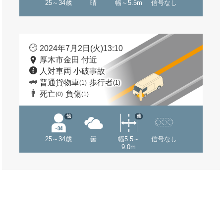
25～34歳
晴
幅～5.5m
信号なし
2024年7月2日(火)13:10
厚木市金田 付近
人対車両 小破事故
普通貨物車
歩行者
(1)
(1)
死亡
負傷
(0)
(1)
他
他
25～34歳
曇
幅5.5～
信号なし
9.0m