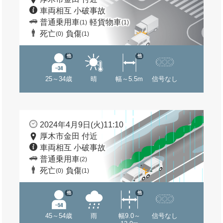
車両相互 小破事故
普通乗用車
軽貨物車
(1)
(1)
死亡
負傷
(0)
(1)
他
他
25～34歳
晴
幅～5.5m
信号なし
2024年4月9日(火)11:10
厚木市金田 付近
車両相互 小破事故
普通乗用車
(2)
死亡
負傷
(0)
(1)
他
他
45～54歳
雨
幅9.0～
信号なし