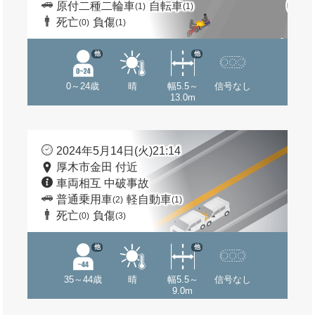
原付二種二輪車
自転車
(1)
(1)
死亡
負傷
(0)
(1)
他
他
0～24歳
晴
幅5.5～
信号なし
13.0m
2024年5月14日(火)21:14
厚木市金田 付近
車両相互 中破事故
普通乗用車
軽自動車
(2)
(1)
死亡
負傷
(0)
(3)
他
他
35～44歳
晴
幅5.5～
信号なし
9.0m