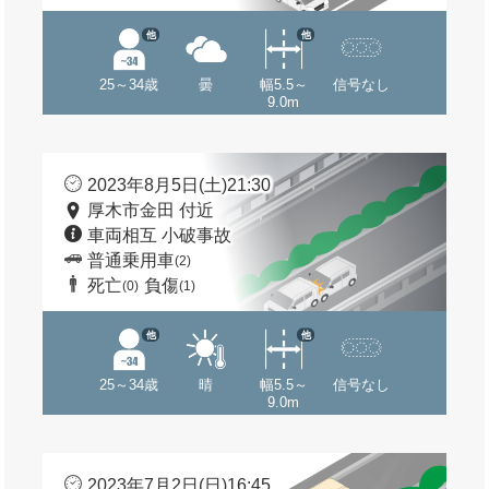
他
他
25～34歳
曇
幅5.5～
信号なし
9.0m
2023年8月5日(土)21:30
厚木市金田 付近
車両相互 小破事故
普通乗用車
(2)
死亡
負傷
(0)
(1)
他
他
25～34歳
晴
幅5.5～
信号なし
9.0m
2023年7月2日(日)16:45