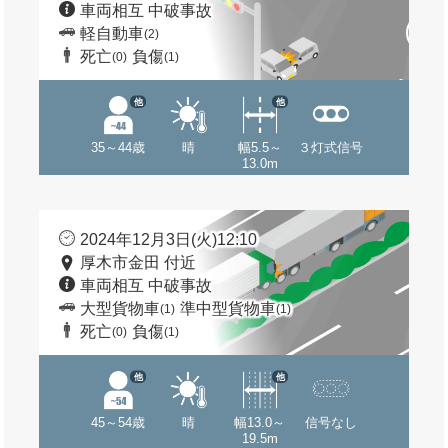
車両相互 中破事故
軽自動車
(2)
死亡
負傷
(0)
(1)
他
他
35～44歳
晴
幅5.5～
３灯式信号
13.0m
2024年12月3日(火)12:10
厚木市金田 付近
車両相互 中破事故
大型貨物車
準中型貨物車
(1)
(1)
死亡
負傷
(0)
(1)
他
他
45～54歳
晴
幅13.0～
信号なし
19.5m