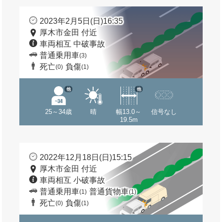
2023年2月5日(日)16:35
厚木市金田 付近
車両相互 中破事故
普通乗用車
(3)
死亡
負傷
(0)
(1)
他
他
25～34歳
晴
幅13.0～
信号なし
19.5m
2022年12月18日(日)15:15
厚木市金田 付近
車両相互 小破事故
普通乗用車
普通貨物車
(1)
(1)
死亡
負傷
(0)
(1)