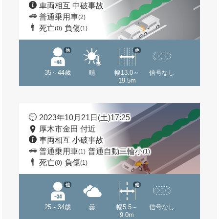
車両相互 中破事故
普通乗用車
(2)
死亡
負傷
(0)
(1)
他
他
35～44歳
晴
幅13.0～
信号なし
19.5m
2023年10月21日(土)17:25
厚木市金田 付近
車両相互 小破事故
普通乗用車
普通自動二輪小
(1)
(1)
死亡
負傷
(0)
(1)
他
他
25～34歳
曇
幅5.5～
信号なし
9.0m