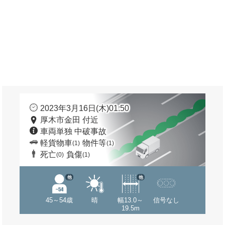
2023年3月16日(木)01:50
厚木市金田 付近
車両単独 中破事故
軽貨物車
物件等
(1)
(1)
死亡
負傷
(0)
(1)
他
他
45～54歳
晴
幅13.0～
信号なし
19.5m