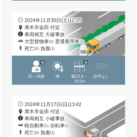
2024年11月30日(土)12:35
厚木市金田 付近
車両相互 大破事故
大型貨物車
普通乗用車
(1)
(2)
死亡
負傷
(0)
(1)
他
他
25～34歳
晴
幅13.0～
信号なし
19.5m
2024年11月17日(日)13:42
厚木市金田 付近
車両相互 小破事故
軽自動車
自転車
(1)
(1)
死亡
負傷
(0)
(1)