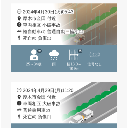
2024年4月30日(火)05:43
厚木市金田 付近
車両相互 小破事故
軽自動車
普通自動二輪小
(1)
(1)
死亡
負傷
(0)
(1)
他
他
25～34歳
雨
幅13.0～
信号なし
19.5m
2024年4月29日(月)11:20
厚木市金田 付近
車両相互 大破事故
普通乗用車
(2)
死亡
負傷
(0)
(1)