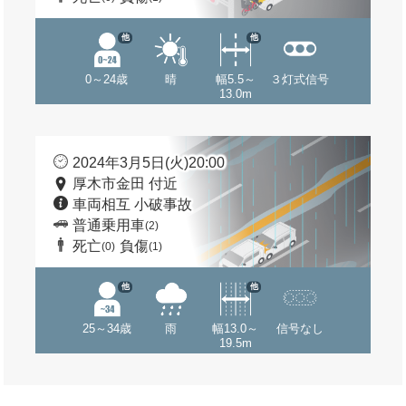
他
他
0～24歳
晴
幅5.5～
３灯式信号
13.0m
2024年3月5日(火)20:00
厚木市金田 付近
車両相互 小破事故
普通乗用車
(2)
死亡
負傷
(0)
(1)
他
他
25～34歳
雨
幅13.0～
信号なし
19.5m