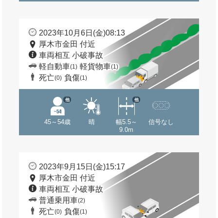
2023年10月6日(金)08:13
厚木市金田 付近
車両相互 小破事故
軽自動車
軽貨物車
(1)
(1)
死亡
負傷
(0)
(1)
他
他
45～54歳
晴
幅5.5～
信号なし
9.0m
2023年9月15日(金)15:17
厚木市金田 付近
車両相互 小破事故
普通乗用車
(2)
死亡
負傷
(0)
(1)