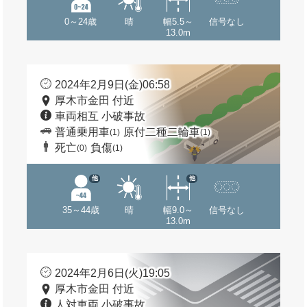
0～24歳
晴
幅5.5～
信号なし
13.0m
2024年2月9日(金)06:58
厚木市金田 付近
車両相互 小破事故
普通乗用車
原付二種二輪車
(1)
(1)
死亡
負傷
(0)
(1)
他
他
35～44歳
晴
幅9.0～
信号なし
13.0m
2024年2月6日(火)19:05
厚木市金田 付近
人対車両 小破事故