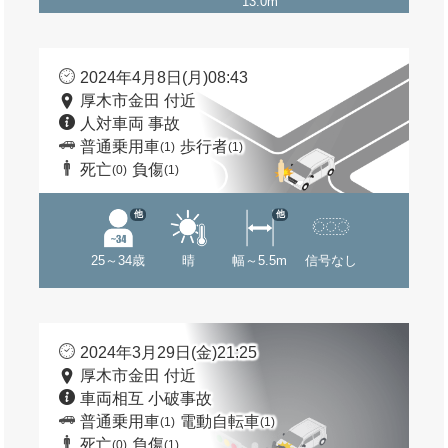
13.0m
2024年4月8日(月)08:43
厚木市金田 付近
人対車両 事故
普通乗用車
歩行者
(1)
(1)
死亡
負傷
(0)
(1)
他
他
25～34歳
晴
幅～5.5m
信号なし
2024年3月29日(金)21:25
厚木市金田 付近
車両相互 小破事故
普通乗用車
電動自転車
(1)
(1)
死亡
負傷
(0)
(1)