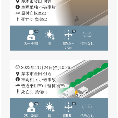
厚木市金田 付近
車両単独 小破事故
原付自転車
(1)
死亡
負傷
(0)
(1)
他
他
35～44歳
晴
幅5.5～
信号なし
9.0m
2023年11月24日(金)10:26
厚木市金田 付近
車両相互 小破事故
普通乗用車
軽貨物車
(1)
(1)
死亡
負傷
(0)
(1)
他
他
25～34歳
晴
幅5.5～
信号なし