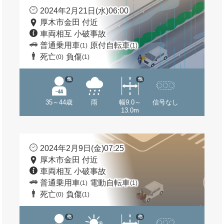
2024年2月21日(水)06:00
厚木市金田 付近
車両相互 小破事故
普通乗用車
原付自転車
(1)
(1)
死亡
負傷
(0)
(1)
他
他
35～44歳
雨
幅9.0～
信号なし
13.0m
2024年2月9日(金)07:25
厚木市金田 付近
車両相互 小破事故
普通乗用車
電動自転車
(1)
(1)
死亡
負傷
(0)
(1)
他
他