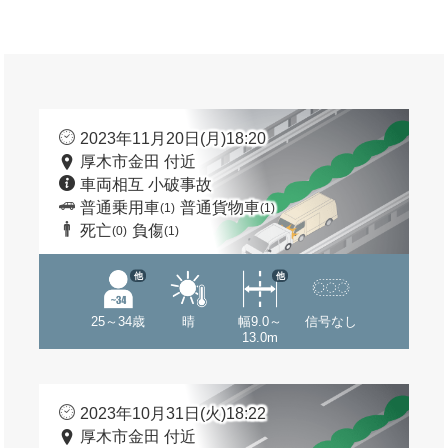
2023年11月20日(月)18:20
厚木市金田 付近
車両相互 小破事故
普通乗用車
普通貨物車
(1)
(1)
死亡
負傷
(0)
(1)
他
他
25～34歳
晴
幅9.0～
信号なし
13.0m
2023年10月31日(火)18:22
厚木市金田 付近