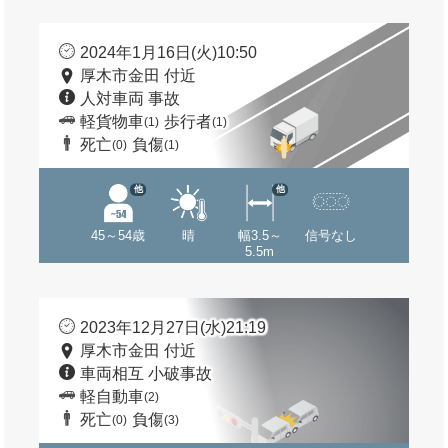
2024年1月16日(火)10:50
厚木市金田 付近
人対車両 事故
軽貨物車
歩行者
(1)
(1)
死亡
負傷
(0)
(1)
他
他
45～54歳
晴
幅3.5～
信号なし
5.5m
2023年12月27日(水)21:19
厚木市金田 付近
車両相互 小破事故
軽自動車
(2)
死亡
負傷
(0)
(3)