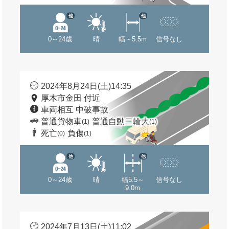
他
他
0～24歳
晴
幅～5.5m
信号なし
2024年8月24日(土)14:35
厚木市金田 付近
車両相互 中破事故
普通貨物車
普通自動二輪大
(1)
(1)
死亡
負傷
(0)
(1)
他
他
0～24歳
晴
幅5.5～
信号なし
9.0m
2024年7月13日(土)11:02