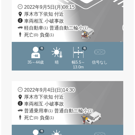
2022年9月5日(月)08:15
厚木市下依知 付近
車両相互 小破事故
軽自動車
普通自動二輪小
(1)
(1)
死亡
負傷
(0)
(1)
他
他
35～44歳
晴
幅5.5～
信号なし
13.0m
2022年9月4日(日)14:30
厚木市下依知 付近
車両相互 小破事故
普通乗用車
普通自動二輪小
(1)
(1)
死亡
負傷
(0)
(1)
他