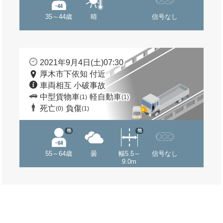
35～44歳
晴
信号なし
2021年9月4日(土)07:30
厚木市下依知 付近
車両相互 小破事故
中型貨物車
軽自動車
(1)
(1)
死亡
負傷
(0)
(1)
他
他
55～64歳
曇
幅5.5～
信号なし
9.0m