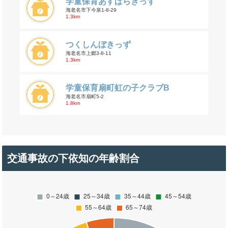
学童保育あすぱらきっず
海老名市下今泉1-8-29
1.3km
つくしんぼきっず
海老名市上郷3-8-11
1.3km
学童保育扇町虹の子クラブB
海老名市扇町5-2
1.8km
交通事故の下依知の年齢割合