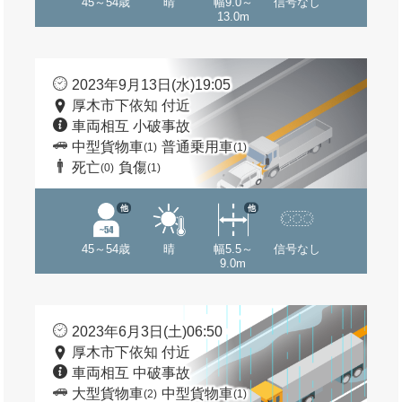
45～54歳
晴
幅9.0～
信号なし
13.0m
2023年9月13日(水)19:05
厚木市下依知 付近
車両相互 小破事故
中型貨物車
普通乗用車
(1)
(1)
死亡
負傷
(0)
(1)
他
他
45～54歳
晴
幅5.5～
信号なし
9.0m
2023年6月3日(土)06:50
厚木市下依知 付近
車両相互 中破事故
大型貨物車
中型貨物車
(2)
(1)