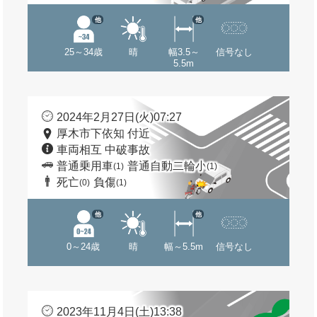
他
他
25～34歳
晴
幅3.5～
信号なし
5.5m
2024年2月27日(火)07:27
厚木市下依知 付近
車両相互 中破事故
普通乗用車
普通自動二輪小
(1)
(1)
死亡
負傷
(0)
(1)
他
他
0～24歳
晴
幅～5.5m
信号なし
2023年11月4日(土)13:38