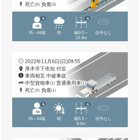
死亡
負傷
(0)
(3)
他
他
35～44歳
雨
幅9.0～
信号なし
13.0m
2022年11月6日(日)09:55
厚木市下依知 付近
車両相互 中破事故
中型貨物車
普通乗用車
(1)
(1)
死亡
負傷
(0)
(1)
他
他
55～64歳
晴
幅5.5～
信号なし
9.0m