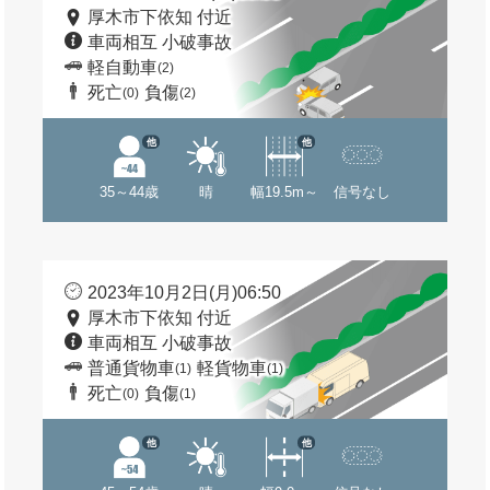
厚木市下依知 付近
車両相互 小破事故
軽自動車
(2)
死亡
負傷
(0)
(2)
他
他
35～44歳
晴
幅19.5m～
信号なし
2023年10月2日(月)06:50
厚木市下依知 付近
車両相互 小破事故
普通貨物車
軽貨物車
(1)
(1)
死亡
負傷
(0)
(1)
他
他