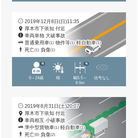
2019年12月8日(日)11:35
厚木市下依知 付近
車両単独 大破事故
普通乗用車
物件等
軽自動車
(1)
(1)
(1)
死亡
負傷
(1)
(1)
他
他
0～24歳
晴
幅5.5～
信号なし
9.0m
2019年8月31日(土)20:07
厚木市下依知 付近
車両相互 小破事故
準中型貨物車
軽自動車
(1)
(1)
死亡
負傷
(0)
(2)