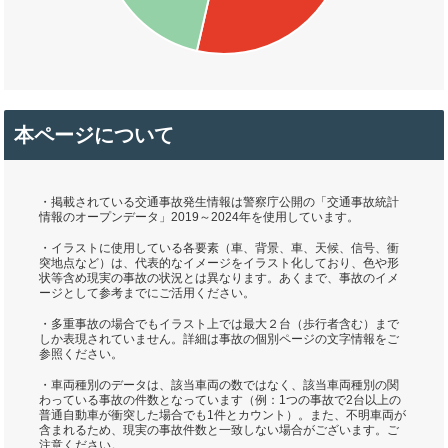
本ページについて
・掲載されている交通事故発生情報は警察庁公開の「交通事故統計
情報のオープンデータ」2019～2024年を使用しています。
・イラストに使用している各要素（車、背景、車、天候、信号、衝
突地点など）は、代表的なイメージをイラスト化しており、色や形
状等含め現実の事故の状況とは異なります。あくまで、事故のイメ
ージとして参考までにご活用ください。
・多重事故の場合でもイラスト上では最大２台（歩行者含む）まで
しか表現されていません。詳細は事故の個別ページの文字情報をご
参照ください。
・車両種別のデータは、該当車両の数ではなく、該当車両種別の関
わっている事故の件数となっています（例：1つの事故で2台以上の
普通自動車が衝突した場合でも1件とカウント）。また、不明車両が
含まれるため、現実の事故件数と一致しない場合がございます。ご
注意ください。