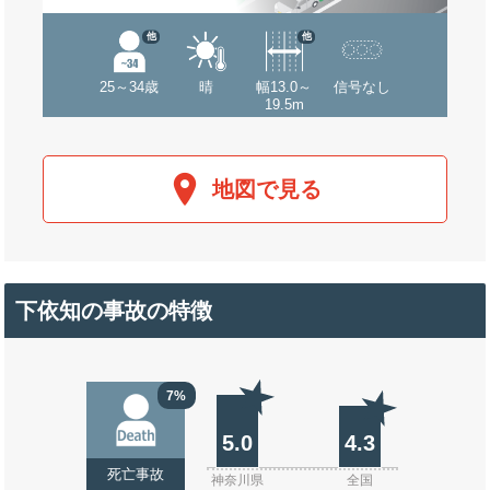
他
他
25～34歳
晴
幅13.0～
信号なし
19.5m
地図で見る
下依知の事故の特徴
7%
5.0
4.3
死亡事故
神奈川県
全国