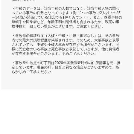
・年齢のデータは、該当年齢の人数ではなく、該当年齢人物の関わ
っている事故の件数となっています（例：1つの事故で2人以上の25
～34歳が関係している場合でも1件とカウント）。また、多重事故の
運転手や同乗者など、年齢不明の関係者も含まれるため、現実の事
故件数と一致しない場合がございます。ご注意ください。
・事故毎の損壊程度（大破・中破・小破・損害なし）は、その事故
内での最大の損壊程度が掲載されます。そのため、大破事故と表示
されていても、中破や小破の車両が存在する場合がございます。同
様に死亡者のいる事故は死亡事故と表記していますが、他に負傷者
が存在する場合がございます。予めご了承ください。
・事故発生地点の町丁目は2020年国勢調査時点の住所情報を元に推
定しています。現在の町丁目名と異なる場合がございますので、あ
らかじめご了承ください。