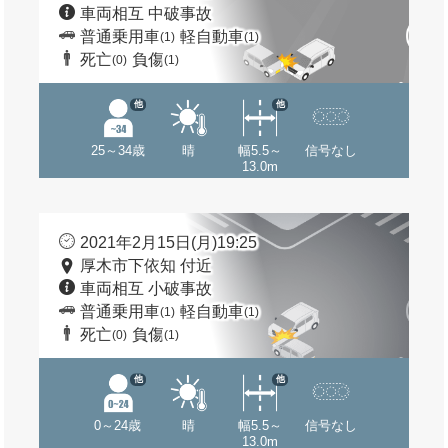
車両相互 中破事故
普通乗用車
軽自動車
(1)
(1)
死亡
負傷
(0)
(1)
他
他
25～34歳
晴
幅5.5～
信号なし
13.0m
2021年2月15日(月)19:25
厚木市下依知 付近
車両相互 小破事故
普通乗用車
軽自動車
(1)
(1)
死亡
負傷
(0)
(1)
他
他
0～24歳
晴
幅5.5～
信号なし
13.0m