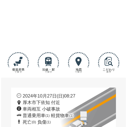
都道府県
沿線・駅
地図
こだわり
で探す
で探す
で探す
条件
2024年10月27日(日)08:27
厚木市下依知 付近
車両相互 小破事故
普通乗用車
軽貨物車
(1)
(1)
死亡
負傷
(0)
(1)