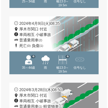
25～34歳
雨
幅13.0～
信号なし
19.5m
2024年4月9日(火)08:35
厚木市関口 付近
車両相互 小破事故
普通乗用車
(2)
死亡
負傷
(0)
(1)
他
他
35～44歳
雨
幅13.0～
信号なし
19.5m
2024年3月28日(木)08:50
厚木市関口 付近
車両相互 小破事故
普通乗用車
軽貨物車
(1)
(1)