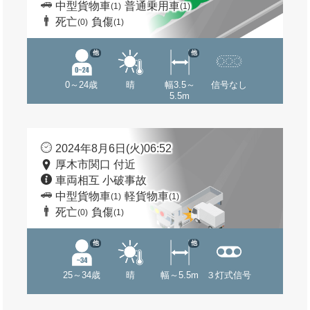
中型貨物車
普通乗用車
(1)
(1)
死亡
負傷
(0)
(1)
他
他
0～24歳
晴
幅3.5～
信号なし
5.5m
2024年8月6日(火)06:52
厚木市関口 付近
車両相互 小破事故
中型貨物車
軽貨物車
(1)
(1)
死亡
負傷
(0)
(1)
他
他
25～34歳
晴
幅～5.5m
３灯式信号