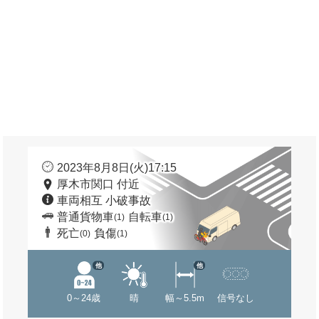
2023年8月8日(火)17:15
厚木市関口 付近
車両相互 小破事故
普通貨物車
自転車
(1)
(1)
死亡
負傷
(0)
(1)
他
他
0～24歳
晴
幅～5.5m
信号なし