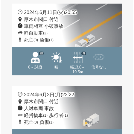
2024年6月11日(火)20:55
厚木市関口 付近
車両相互 小破事故
軽自動車
(2)
死亡
負傷
(0)
(1)
他
他
0～24歳
晴
幅13.0～
信号なし
19.5m
2024年6月3日(月)22:22
厚木市関口 付近
人対車両 事故
軽貨物車
歩行者
(1)
(1)
死亡
負傷
(0)
(1)