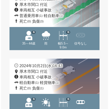
厚木市関口 付近
車両相互 小破事故
普通乗用車
軽自動車
(1)
(1)
死亡
負傷
(0)
(3)
他
他
35～44歳
雨
幅5.5～
信号なし
9.0m
2024年10月2日(水)16:43
厚木市関口 付近
車両相互 小破事故
軽自動車
軽貨物車
(1)
(1)
死亡
負傷
(0)
(1)
他
他