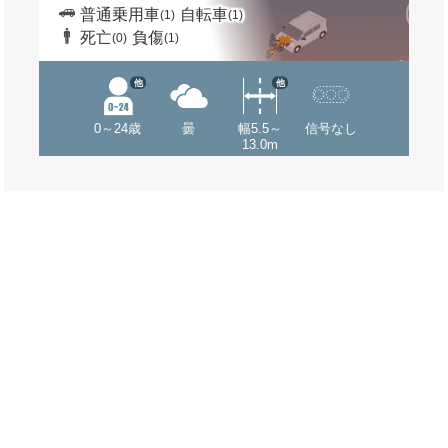
普通乗用車
自転車
(1)
(1)
死亡
負傷
(0)
(1)
他
他
0～24歳
曇
幅5.5～
信号なし
13.0m