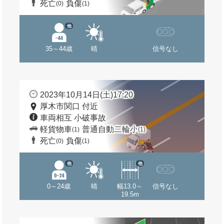
死亡
負傷
(0)
(1)
他
35～44歳
晴
信号なし
2023年10月14日(土)17:20
厚木市関口 付近
車両相互 小破事故
軽貨物車
普通自動二輪小
(1)
(1)
死亡
負傷
(0)
(1)
他
他
0～24歳
晴
幅13.0～
信号なし
19.5m