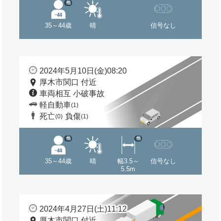
他
35～44歳
晴
信号なし
2024年5月10日(金)08:20
厚木市関口 付近
車両相互 小破事故
軽自動車
(1)
死亡
負傷
(0)
(1)
他
他
35～44歳
晴
幅3.5～
信号なし
5.5m
2024年4月27日(土)11:12
厚木市関口 付近