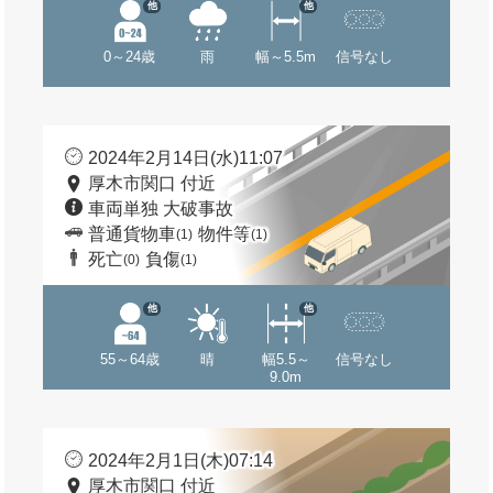
他
他
0～24歳
雨
幅～5.5m
信号なし
2024年2月14日(水)11:07
厚木市関口 付近
車両単独 大破事故
普通貨物車
物件等
(1)
(1)
死亡
負傷
(0)
(1)
他
他
55～64歳
晴
幅5.5～
信号なし
9.0m
2024年2月1日(木)07:14
厚木市関口 付近