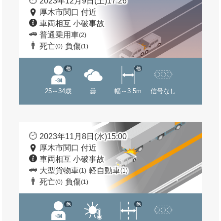
2023年12月9日(土)17:26
厚木市関口 付近
車両相互 小破事故
普通乗用車
(2)
死亡
負傷
(0)
(1)
他
他
25～34歳
曇
幅～3.5m
信号なし
2023年11月8日(水)15:00
厚木市関口 付近
車両相互 小破事故
大型貨物車
軽自動車
(1)
(1)
死亡
負傷
(0)
(1)
他
他