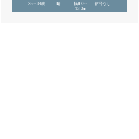
25～34歳
晴
幅9.0～
信号なし
13.0m