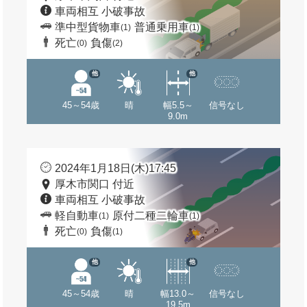
車両相互 小破事故
準中型貨物車
普通乗用車
(1)
(1)
死亡
負傷
(0)
(2)
他
他
45～54歳
晴
幅5.5～
信号なし
9.0m
2024年1月18日(木)17:45
厚木市関口 付近
車両相互 小破事故
軽自動車
原付二種二輪車
(1)
(1)
死亡
負傷
(0)
(1)
他
他
45～54歳
晴
幅13.0～
信号なし
19.5m