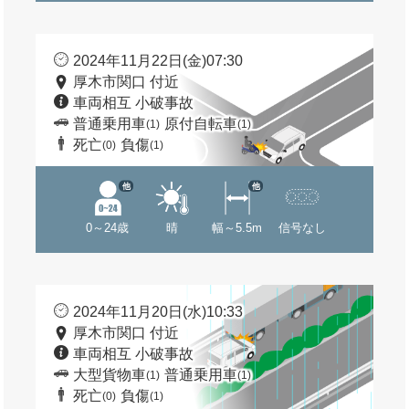
2024年11月22日(金)07:30
厚木市関口 付近
車両相互 小破事故
普通乗用車
原付自転車
(1)
(1)
死亡
負傷
(0)
(1)
他
他
0～24歳
晴
幅～5.5m
信号なし
2024年11月20日(水)10:33
厚木市関口 付近
車両相互 小破事故
大型貨物車
普通乗用車
(1)
(1)
死亡
負傷
(0)
(1)