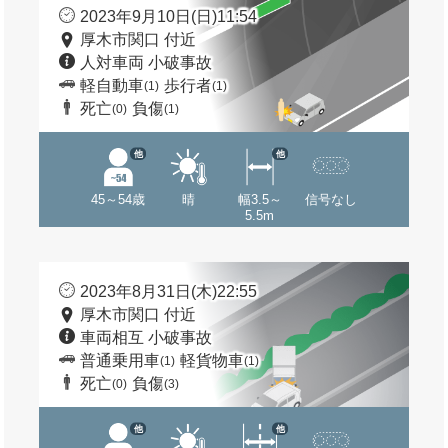
2023年9月10日(日)11:54
厚木市関口 付近
人対車両 小破事故
軽自動車
歩行者
(1)
(1)
死亡
負傷
(0)
(1)
他
他
45～54歳
晴
幅3.5～
信号なし
5.5m
2023年8月31日(木)22:55
厚木市関口 付近
車両相互 小破事故
普通乗用車
軽貨物車
(1)
(1)
死亡
負傷
(0)
(3)
他
他