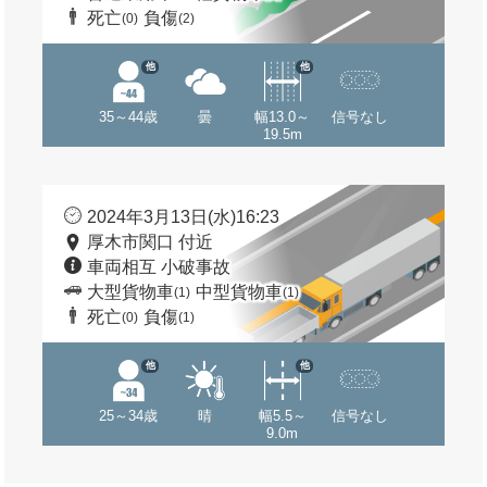
死亡
負傷
(0)
(2)
他
他
35～44歳
曇
幅13.0～
信号なし
19.5m
2024年3月13日(水)16:23
厚木市関口 付近
車両相互 小破事故
大型貨物車
中型貨物車
(1)
(1)
死亡
負傷
(0)
(1)
他
他
25～34歳
晴
幅5.5～
信号なし
9.0m