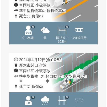
車両相互 小破事故
準中型貨物車
軽貨物車
(1)
(1)
死亡
負傷
(0)
(1)
他
他
0～24歳
曇
幅13.0～
３灯式信号
19.5m
2024年4月12日(金)10:52
厚木市関口 付近
車両相互 小破事故
準中型貨物
軽自動
大型乗用
(1)
(1)
(1)
車
車
車
死亡
負傷
(0)
(2)
他
他