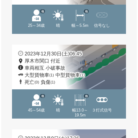
他
他
25～34歳
晴
幅～5.5m
信号なし
2023年12月30日(土)06:45
厚木市関口 付近
車両相互 小破事故
大型貨物車
中型貨物車
(1)
(1)
死亡
負傷
(0)
(1)
他
他
45～54歳
晴
幅13.0～
３灯式信号
19.5m