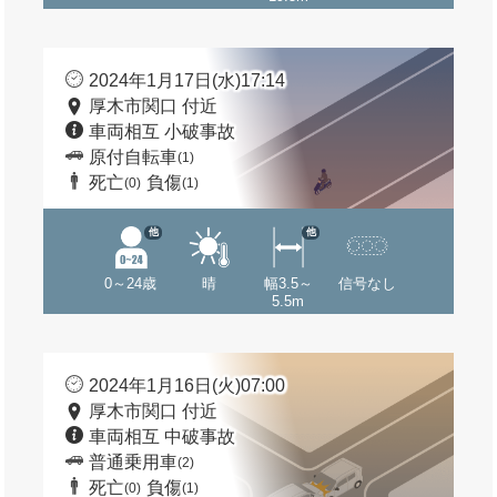
2024年1月17日(水)17:14
厚木市関口 付近
車両相互 小破事故
原付自転車
(1)
死亡
負傷
(0)
(1)
他
他
0～24歳
晴
幅3.5～
信号なし
5.5m
2024年1月16日(火)07:00
厚木市関口 付近
車両相互 中破事故
普通乗用車
(2)
死亡
負傷
(0)
(1)