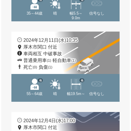
35～44歳
晴
幅5.5～
信号なし
9.0m
2024年12月11日(水)10:35
厚木市関口 付近
車両相互 中破事故
普通乗用車
軽自動車
(1)
(1)
死亡
負傷
(0)
(1)
他
他
55～64歳
晴
幅19.5m～
信号なし
2024年12月4日(水)17:00
厚木市関口 付近