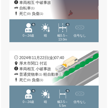
車両相互 中破事故
自転車
(1)
死亡
負傷
(0)
(1)
他
他
0～24歳
晴
幅5.5～
信号なし
13.0m
2024年11月22日(金)07:40
厚木市関口 付近
車両相互 小破事故
普通貨物車
軽自動車
(1)
(1)
死亡
負傷
(0)
(1)
他
他
0～24歳
晴
幅3.5～
信号なし
5.5m