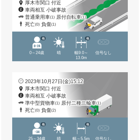
厚木市関口 付近
車両相互 小破事故
普通乗用車
原付自転車
(1)
(1)
死亡
負傷
(0)
(1)
他
他
0～24歳
晴
幅9.0～
信号なし
13.0m
2023年10月27日(金)15:12
厚木市関口 付近
車両相互 小破事故
準中型貨物車
原付二種二輪車
(1)
(1)
死亡
負傷
(0)
(2)
他
他
25～34歳
晴
幅～5.5m
信号なし