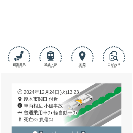
都道府県
沿線・駅
地図
こだわり
で探す
で探す
で探す
条件
2024年12月24日(火)13:23
厚木市関口 付近
車両相互 小破事故
普通乗用車
軽自動車
(1)
(1)
死亡
負傷
(0)
(1)
他
他