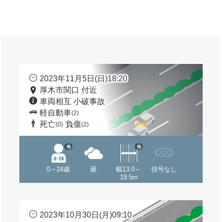
2023年11月5日(日)18:20
厚木市関口 付近
車両相互 小破事故
軽自動車
(2)
死亡
負傷
(0)
(2)
他
他
0～24歳
曇
幅13.0～
信号なし
19.5m
2023年10月30日(月)09:10