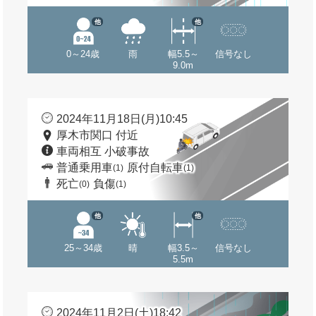
他
他
0～24歳
雨
幅5.5～
信号なし
9.0m
2024年11月18日(月)10:45
厚木市関口 付近
車両相互 小破事故
普通乗用車
原付自転車
(1)
(1)
死亡
負傷
(0)
(1)
他
他
25～34歳
晴
幅3.5～
信号なし
5.5m
2024年11月2日(土)18:42