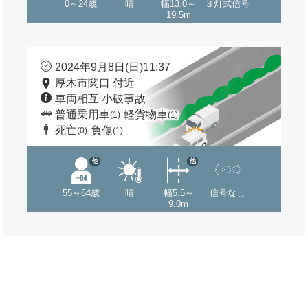
0～24歳
晴
幅13.0～
３灯式信号
19.5m
2024年9月8日(日)11:37
厚木市関口 付近
車両相互 小破事故
普通乗用車
軽貨物車
(1)
(1)
死亡
負傷
(0)
(1)
他
他
55～64歳
晴
幅5.5～
信号なし
9.0m