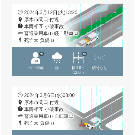
2024年3月12日(火)13:20
厚木市関口 付近
車両相互 小破事故
普通乗用車
軽自動車
(1)
(1)
死亡
負傷
(0)
(1)
他
他
25～34歳
雨
幅9.0～
信号なし
13.0m
2024年3月6日(水)08:00
厚木市関口 付近
車両相互 小破事故
普通乗用車
自転車
(1)
(1)
死亡
負傷
(0)
(1)