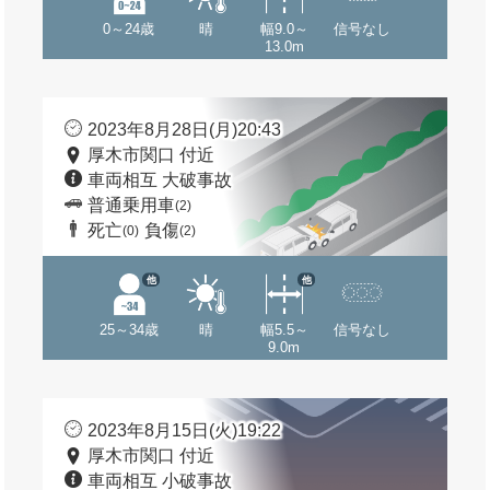
0～24歳
晴
幅9.0～
信号なし
13.0m
2023年8月28日(月)20:43
厚木市関口 付近
車両相互 大破事故
普通乗用車
(2)
死亡
負傷
(0)
(2)
他
他
25～34歳
晴
幅5.5～
信号なし
9.0m
2023年8月15日(火)19:22
厚木市関口 付近
車両相互 小破事故