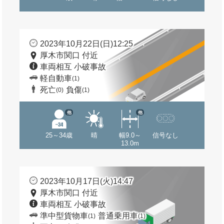
2023年10月22日(日)12:25
厚木市関口 付近
車両相互 小破事故
軽自動車
(1)
死亡
負傷
(0)
(1)
他
他
25～34歳
晴
幅9.0～
信号なし
13.0m
2023年10月17日(火)14:47
厚木市関口 付近
車両相互 小破事故
準中型貨物車
普通乗用車
(1)
(1)