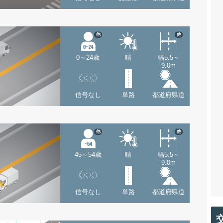
他
他
0～24歳
晴
幅5.5～
9.0m
信号なし
単路
都道府県道
他
他
45～54歳
晴
幅5.5～
9.0m
信号なし
単路
都道府県道