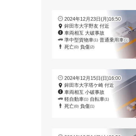
2024年12月23日(月)16:50
鉾田市大字野友 付近
車両相互 大破事故
準中型貨物車
普通乗用車
(1)
(1)
死亡
負傷
(0)
(2)
2024年12月15日(日)16:00
鉾田市大字塔ケ崎 付近
車両相互 小破事故
軽自動車
自転車
(1)
(1)
死亡
負傷
(0)
(1)