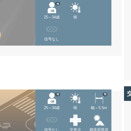
他
25～34歳
晴
信号なし
他
他
25～34歳
晴
幅～5.5m
信号なし
交差点
都道府県道