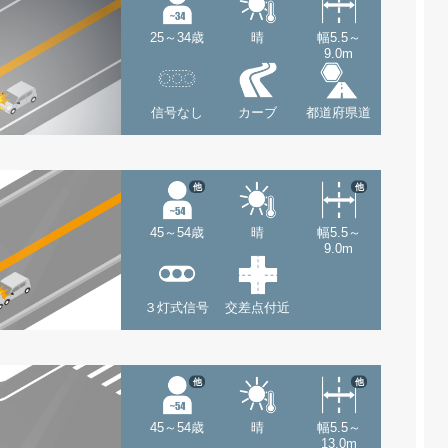
25～34歳
晴
幅5.5～
9.0m
信号なし
カーブ
都道府県道
他
他
45～54歳
晴
幅5.5～
9.0m
３灯式信号
交差点付近
他
他
45～54歳
晴
幅5.5～
13.0m