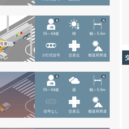
他
他
55～64歳
晴
幅～5.5m
用車
(1)
３灯式信号
交差点
都道府県道
他
他
55～64歳
曇
幅～5.5m
信号なし
交差点
都道府県道