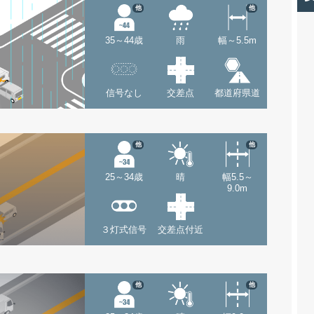
他
他
35～44歳
雨
幅～5.5m
信号なし
交差点
都道府県道
他
他
25～34歳
晴
幅5.5～
9.0m
３灯式信号
交差点付近
他
他