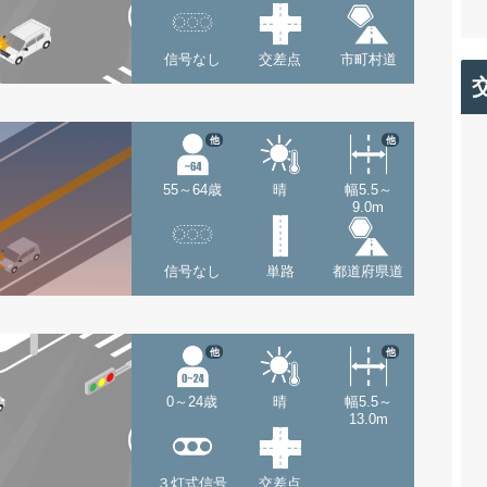
信号なし
交差点
市町村道
他
他
55～64歳
晴
幅5.5～
9.0m
信号なし
単路
都道府県道
他
他
0～24歳
晴
幅5.5～
13.0m
３灯式信号
交差点