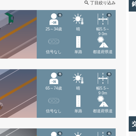
丁目絞り込み
他
他
25～34歳
晴
幅5.5～
9.0m
信号なし
単路
都道府県道
他
他
65～74歳
晴
幅5.5～
9.0m
信号なし
単路
都道府県道
他
他