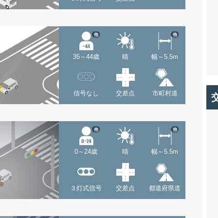
他
他
35～44歳
晴
幅～5.5m
信号なし
交差点
市町村道
他
他
0～24歳
晴
幅～5.5m
３灯式信号
交差点
都道府県道