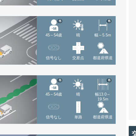
他
他
45～54歳
晴
幅～5.5m
信号なし
交差点
都道府県道
他
他
45～54歳
晴
幅13.0～
19.5m
信号なし
単路
都道府県道