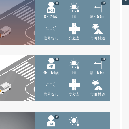
他
他
0～24歳
晴
幅～5.5m
信号なし
交差点
市町村道
他
他
45～54歳
晴
幅～5.5m
信号なし
交差点
市町村道
他