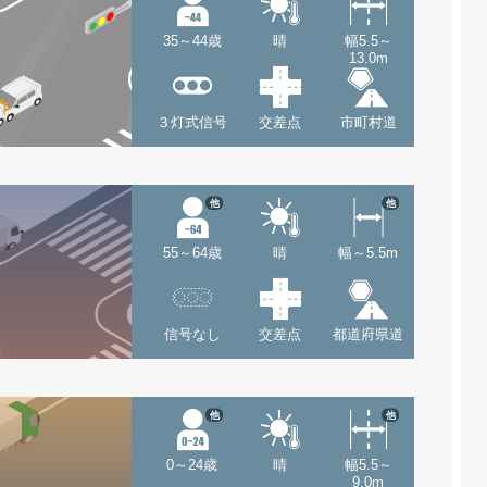
35～44歳
晴
幅5.5～
13.0m
３灯式信号
交差点
市町村道
他
他
55～64歳
晴
幅～5.5m
信号なし
交差点
都道府県道
他
他
0～24歳
晴
幅5.5～
9.0m