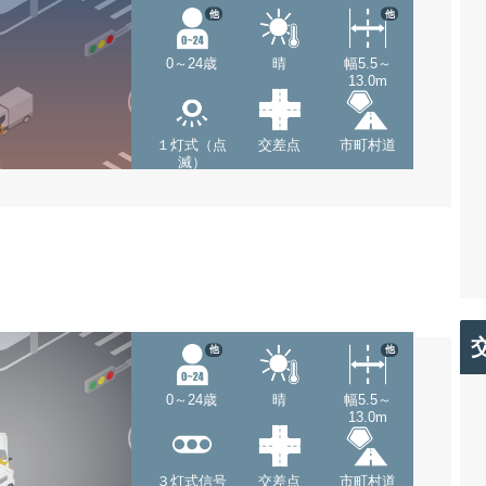
他
他
0～24歳
晴
幅5.5～
13.0m
１灯式（点
交差点
市町村道
滅）
他
他
0～24歳
晴
幅5.5～
13.0m
３灯式信号
交差点
市町村道