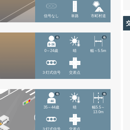
信号なし
単路
市町村道
他
他
0～24歳
晴
幅～5.5m
３灯式信号
交差点
他
他
35～44歳
晴
幅5.5～
13.0m
３灯式信号
交差点