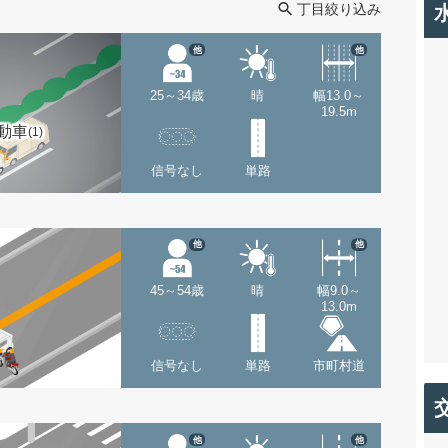
丁目絞り込み
他
他
25～34歳
晴
幅13.0～
19.5m
動車
(1)
信号なし
単路
他
他
45～54歳
晴
幅9.0～
13.0m
信号なし
単路
市町村道
他
他