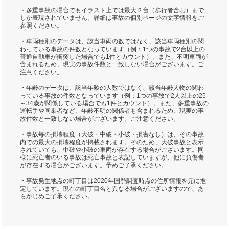
・多重事故の場合でもイラスト上では最大２台（歩行者含む）まで
しか表現されていません。詳細は事故の個別ページの文字情報をご
参照ください。
・車両種別のデータは、該当車両の数ではなく、該当車両種別の関
わっている事故の件数となっています（例：1つの事故で2台以上の
普通自動車が衝突した場合でも1件とカウント）。また、不明車両が
含まれるため、現実の事故件数と一致しない場合がございます。ご
注意ください。
・年齢のデータは、該当年齢の人数ではなく、該当年齢人物の関わ
っている事故の件数となっています（例：1つの事故で2人以上の25
～34歳が関係している場合でも1件とカウント）。また、多重事故の
運転手や同乗者など、年齢不明の関係者も含まれるため、現実の事
故件数と一致しない場合がございます。ご注意ください。
・事故毎の損壊程度（大破・中破・小破・損害なし）は、その事故
内での最大の損壊程度が掲載されます。そのため、大破事故と表示
されていても、中破や小破の車両が存在する場合がございます。同
様に死亡者のいる事故は死亡事故と表記していますが、他に負傷者
が存在する場合がございます。予めご了承ください。
・事故発生地点の町丁目は2020年国勢調査時点の住所情報を元に推
定しています。現在の町丁目名と異なる場合がございますので、あ
らかじめご了承ください。