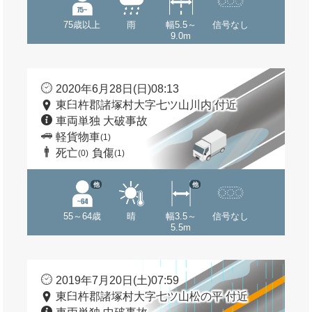
75歳以上
雨
幅5.5～
信号なし
9.0m
2020年6月28日(日)08:13
東臼杵郡諸塚村大字七ツ山川内 付近
車両単独 大破事故
軽貨物車
(1)
死亡
負傷
(0)
(1)
他
他
55～64歳
晴
幅3.5～
信号なし
5.5m
2019年7月20日(土)07:59
東臼杵郡諸塚村大字七ツ山松の平 付近