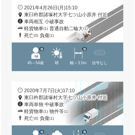
2021年4月26日(月)15:10
東臼杵郡諸塚村大字七ツ山小原井 付近
車両相互 小破事故
軽貨物車
普通自動二輪大
(1)
(1)
死亡
負傷
(0)
(1)
他
他
45～54歳
晴
幅～3.5m
信号なし
2020年7月7日(火)17:10
東臼杵郡諸塚村大字七ツ山小原井 付近
車両単独 中破事故
軽貨物車
物件等
(1)
(1)
死亡
負傷
(0)
(1)
他
他