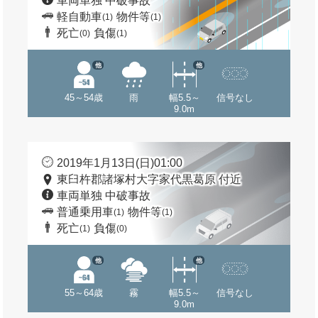
車両単独 中破事故
軽自動車
物件等
(1)
(1)
死亡
負傷
(0)
(1)
他
他
45～54歳
雨
幅5.5～
信号なし
9.0m
2019年1月13日(日)01:00
東臼杵郡諸塚村大字家代黒葛原 付近
車両単独 中破事故
普通乗用車
物件等
(1)
(1)
死亡
負傷
(1)
(0)
他
他
55～64歳
霧
幅5.5～
信号なし
9.0m