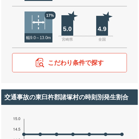
17%
5.0
4.9
幅9.0～13.0m
宮崎県
全国
こだわり条件で探す
交通事故の東臼杵郡諸塚村の時刻別発生割合