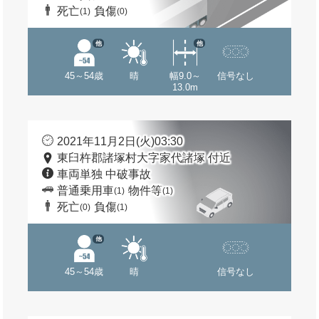
死亡
負傷
(1)
(0)
他
他
45～54歳
晴
幅9.0～
信号なし
13.0m
2021年11月2日(火)03:30
東臼杵郡諸塚村大字家代諸塚 付近
車両単独 中破事故
普通乗用車
物件等
(1)
(1)
死亡
負傷
(0)
(1)
他
45～54歳
晴
信号なし