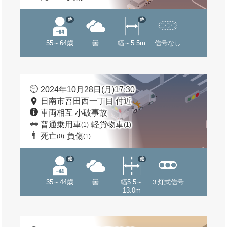
他
他
55～64歳
曇
幅～5.5m
信号なし
2024年10月28日(月)17:30
日南市吾田西一丁目 付近
車両相互 小破事故
普通乗用車
軽貨物車
(1)
(1)
死亡
負傷
(0)
(1)
他
他
35～44歳
曇
幅5.5～
３灯式信号
13.0m