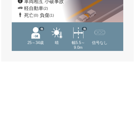
車両相互 小破事故
軽自動車
(2)
死亡
負傷
(0)
(1)
他
他
25～34歳
晴
幅5.5～
信号なし
9.0m