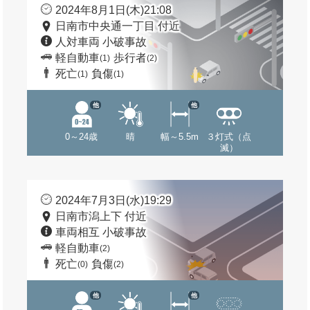
2024年8月1日(木)21:08
日南市中央通一丁目 付近
人対車両 小破事故
軽自動車
歩行者
(1)
(2)
死亡
負傷
(1)
(1)
他
他
0～24歳
晴
幅～5.5m
３灯式（点
滅）
2024年7月3日(水)19:29
日南市潟上下 付近
車両相互 小破事故
軽自動車
(2)
死亡
負傷
(0)
(2)
他
他