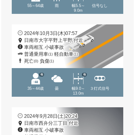
55～64歳
雨
幅5.5～
信号なし
9.0m
2024年10月3日(木)07:57
日南市大字平野上平野 付近
車両相互 小破事故
普通乗用車
軽自動車
(1)
(1)
死亡
負傷
(0)
(1)
他
他
35～44歳
曇
幅9.0～
３灯式信号
13.0m
2024年9月28日(土)20:24
日南市西弁分三丁目 付近
車両相互 小破事故