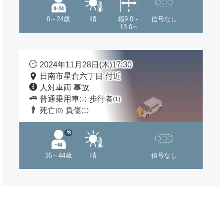
0～24歳
晴
幅9.0～
信号なし
13.0m
2024年11月28日(木)17:30
日南市星倉六丁目 付近
人対車両 事故
普通乗用車
歩行者
(1)
(1)
死亡
負傷
(0)
(1)
他
35～44歳
晴
信号なし