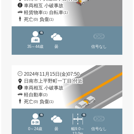
車両相互 小破事故
軽貨物車
自転車
(1)
(1)
死亡
負傷
(0)
(1)
他
35～44歳
曇
信号なし
2024年11月15日(金)07:50
日南市上平野町一丁目 付近
車両相互 小破事故
軽自動車
(2)
死亡
負傷
(0)
(1)
他
他
0～24歳
曇
幅9.0～
信号なし
13.0m