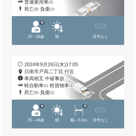
普通乗用車
(2)
死亡
負傷
(0)
(1)
他
25～34歳
晴
信号なし
2024年9月26日(木)17:05
日南市戸高二丁目 付近
車両相互 中破事故
軽自動車
軽貨物車
(1)
(1)
死亡
負傷
(0)
(1)
他
他
25～34歳
晴
幅～5.5m
信号なし