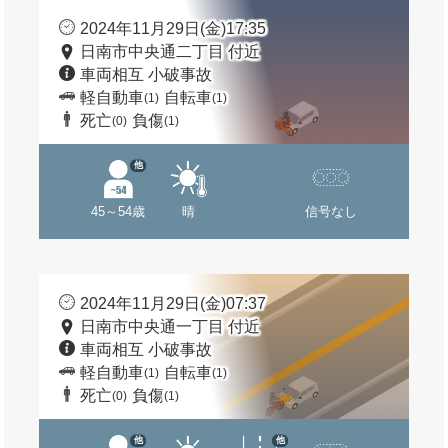
2024年11月29日(金)17:35
日南市中央通二丁目 付近
車両相互 小破事故
軽自動車
自転車
(1)
(1)
死亡
負傷
(0)
(1)
他
45～54歳
晴
信号なし
2024年11月29日(金)07:37
日南市中央通一丁目 付近
車両相互 小破事故
軽自動車
自転車
(1)
(1)
死亡
負傷
(0)
(1)
他
他