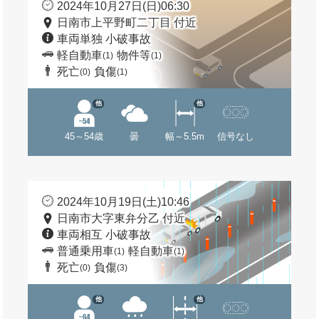
2024年10月27日(日)06:30
日南市上平野町二丁目 付近
車両単独 小破事故
軽自動車
物件等
(1)
(1)
死亡
負傷
(0)
(1)
他
他
45～54歳
曇
幅～5.5m
信号なし
2024年10月19日(土)10:46
日南市大字東弁分乙 付近
車両相互 小破事故
普通乗用車
軽自動車
(1)
(1)
死亡
負傷
(0)
(3)
他
他