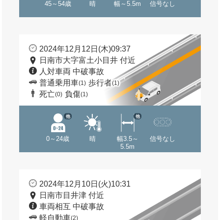
45～54歳
晴
幅～5.5m
信号なし
2024年12月12日(木)09:37
日南市大字富土小目井 付近
人対車両 中破事故
普通乗用車
歩行者
(1)
(1)
死亡
負傷
(0)
(1)
他
他
0～24歳
晴
幅3.5～
信号なし
5.5m
2024年12月10日(火)10:31
日南市目井津 付近
車両相互 中破事故
軽自動車
(2)