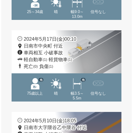
25～34歳
晴
幅9.0～
信号なし
13.0m
2024年5月17日(金)00:10
日南市中央町 付近
車両相互 小破事故
軽自動車
軽貨物車
(1)
(1)
死亡
負傷
(0)
(1)
他
他
75歳以上
晴
幅3.5～
信号なし
5.5m
2024年5月10日(金)18:05
日南市大字隈谷乙中隈谷 付近