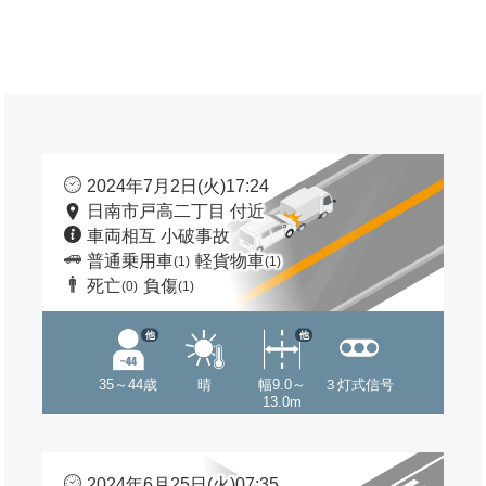
2024年7月2日(火)17:24
日南市戸高二丁目 付近
車両相互 小破事故
普通乗用車
軽貨物車
(1)
(1)
死亡
負傷
(0)
(1)
他
他
35～44歳
晴
幅9.0～
３灯式信号
13.0m
2024年6月25日(火)07:35