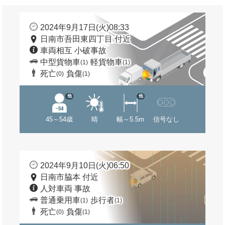
2024年9月17日(火)08:33
日南市吾田東四丁目 付近
車両相互 小破事故
中型貨物車
軽貨物車
(1)
(1)
死亡
負傷
(0)
(1)
他
他
45～54歳
晴
幅～5.5m
信号なし
2024年9月10日(火)06:50
日南市脇本 付近
人対車両 事故
普通乗用車
歩行者
(1)
(1)
死亡
負傷
(0)
(1)