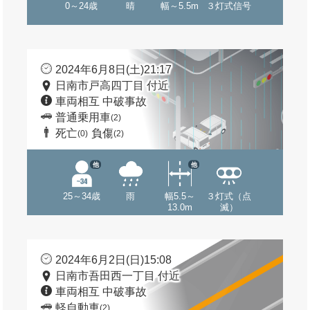
0～24歳
晴
幅～5.5m
３灯式信号
2024年6月8日(土)21:17
日南市戸高四丁目 付近
車両相互 中破事故
普通乗用車
(2)
死亡
負傷
(0)
(2)
他
他
25～34歳
雨
幅5.5～
３灯式（点
13.0m
滅）
2024年6月2日(日)15:08
日南市吾田西一丁目 付近
車両相互 中破事故
軽自動車
(2)