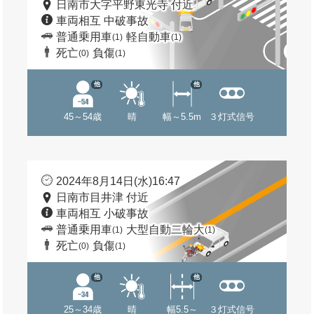
日南市大字平野東光寺 付近
車両相互 中破事故
普通乗用車
軽自動車
(1)
(1)
死亡
負傷
(0)
(1)
他
他
45～54歳
晴
幅～5.5m
３灯式信号
2024年8月14日(水)16:47
日南市目井津 付近
車両相互 小破事故
普通乗用車
大型自動二輪大
(1)
(1)
死亡
負傷
(0)
(1)
他
他
25～34歳
晴
幅5.5～
３灯式信号