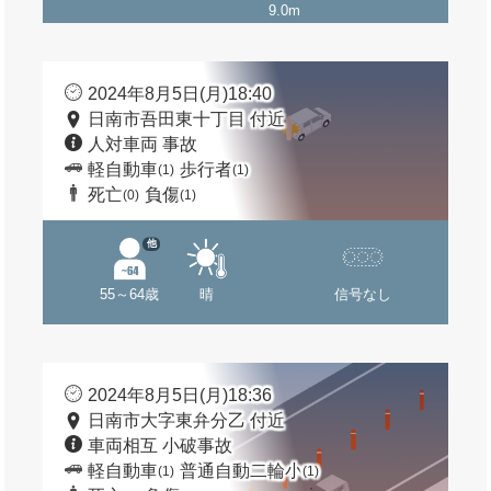
9.0m
2024年8月5日(月)18:40
日南市吾田東十丁目 付近
人対車両 事故
軽自動車
歩行者
(1)
(1)
死亡
負傷
(0)
(1)
他
55～64歳
晴
信号なし
2024年8月5日(月)18:36
日南市大字東弁分乙 付近
車両相互 小破事故
軽自動車
普通自動二輪小
(1)
(1)