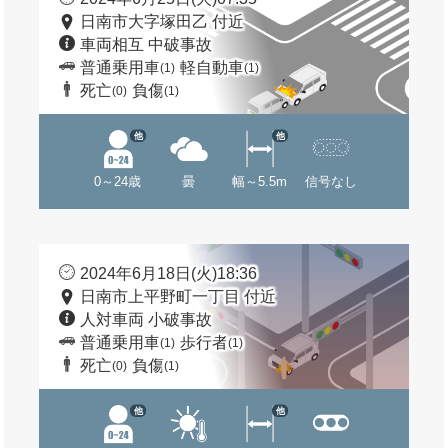
日南市大字塚田乙 付近
車両相互 中破事故
普通乗用車
軽自動車
(1)
(1)
死亡
負傷
(0)
(1)
他
他
0～24歳
曇
幅～5.5m
信号なし
2024年6月18日(火)18:36
日南市上平野町一丁目 付近
人対車両 小破事故
普通乗用車
歩行者
(1)
(1)
死亡
負傷
(0)
(1)
他
他