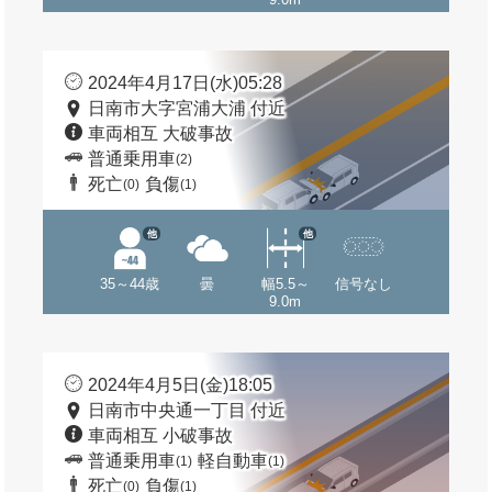
2024年4月17日(水)05:28
日南市大字宮浦大浦 付近
車両相互 大破事故
普通乗用車
(2)
死亡
負傷
(0)
(1)
他
他
35～44歳
曇
幅5.5～
信号なし
9.0m
2024年4月5日(金)18:05
日南市中央通一丁目 付近
車両相互 小破事故
普通乗用車
軽自動車
(1)
(1)
死亡
負傷
(0)
(1)