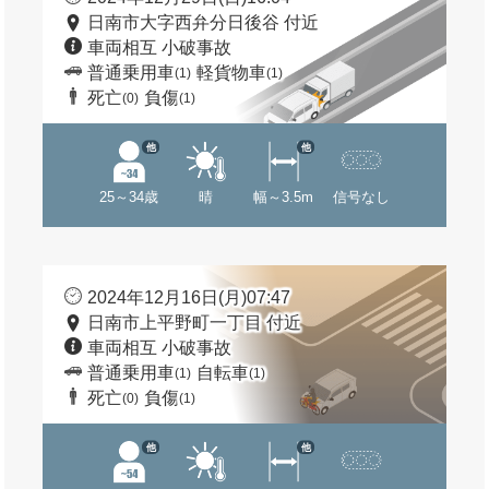
日南市大字西弁分日後谷 付近
車両相互 小破事故
普通乗用車
軽貨物車
(1)
(1)
死亡
負傷
(0)
(1)
他
他
25～34歳
晴
幅～3.5m
信号なし
2024年12月16日(月)07:47
日南市上平野町一丁目 付近
車両相互 小破事故
普通乗用車
自転車
(1)
(1)
死亡
負傷
(0)
(1)
他
他