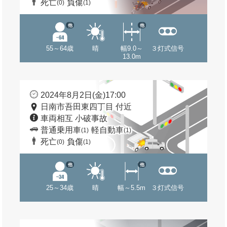
死亡
負傷
(0)
(1)
他
他
55～64歳
晴
幅9.0～
３灯式信号
13.0m
2024年8月2日(金)17:00
日南市吾田東四丁目 付近
車両相互 小破事故
普通乗用車
軽自動車
(1)
(1)
死亡
負傷
(0)
(1)
他
他
25～34歳
晴
幅～5.5m
３灯式信号