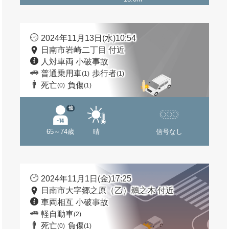
2024年11月13日(水)10:54
日南市岩崎二丁目 付近
人対車両 小破事故
普通乗用車
歩行者
(1)
(1)
死亡
負傷
(0)
(1)
他
65～74歳
晴
信号なし
2024年11月1日(金)17:25
日南市大字郷之原（乙）鵜之木 付近
車両相互 小破事故
軽自動車
(2)
死亡
負傷
(0)
(1)