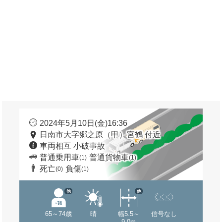
2024年5月10日(金)16:36
日南市大字郷之原（甲）宮鶴 付近
車両相互 小破事故
普通乗用車
普通貨物車
(1)
(1)
死亡
負傷
(0)
(1)
他
他
65～74歳
晴
幅5.5～
信号なし
9.0m