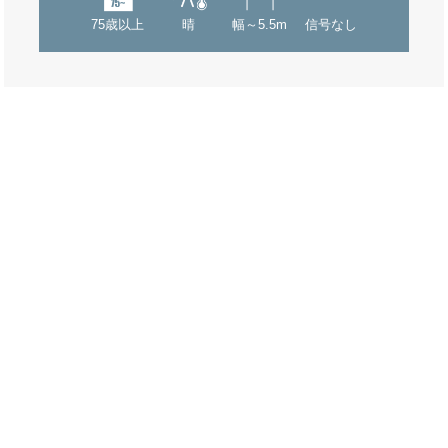
75歳以上
晴
幅～5.5m
信号なし