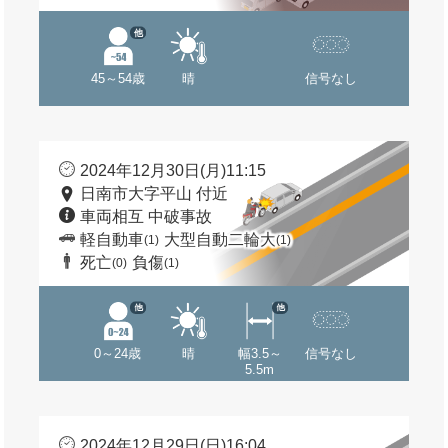
他
45～54歳
晴
信号なし
2024年12月30日(月)11:15
日南市大字平山 付近
車両相互 中破事故
軽自動車
大型自動二輪大
(1)
(1)
死亡
負傷
(0)
(1)
他
他
0～24歳
晴
幅3.5～
信号なし
5.5m
2024年12月29日(日)16:04