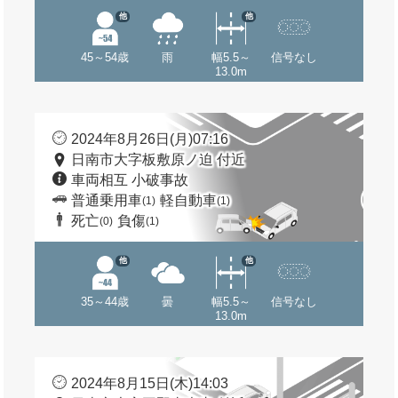
他
他
45～54歳
雨
幅5.5～
信号なし
13.0m
2024年8月26日(月)07:16
日南市大字板敷原ノ迫 付近
車両相互 小破事故
普通乗用車
軽自動車
(1)
(1)
死亡
負傷
(0)
(1)
他
他
35～44歳
曇
幅5.5～
信号なし
13.0m
2024年8月15日(木)14:03