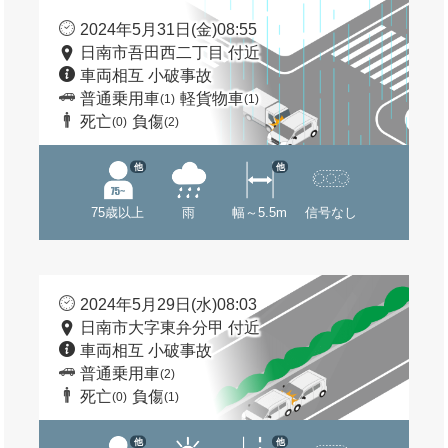
2024年5月31日(金)08:55
日南市吾田西二丁目 付近
車両相互 小破事故
普通乗用車
軽貨物車
(1)
(1)
死亡
負傷
(0)
(2)
他
他
75歳以上
雨
幅～5.5m
信号なし
2024年5月29日(水)08:03
日南市大字東弁分甲 付近
車両相互 小破事故
普通乗用車
(2)
死亡
負傷
(0)
(1)
他
他