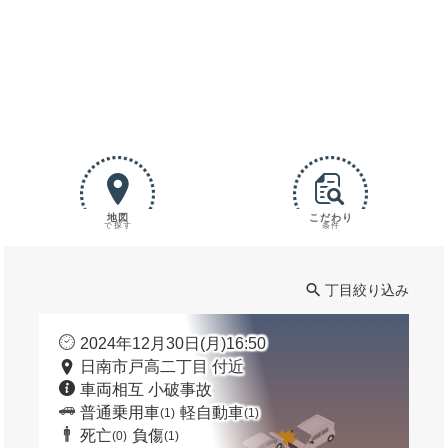
地図
こだわり
で探す
条件
丁目絞り込み
2024年12月30日(月)16:50
日南市戸高二丁目 付近
車両相互 小破事故
普通乗用車
軽自動車
(1)
(1)
死亡
負傷
(0)
(1)