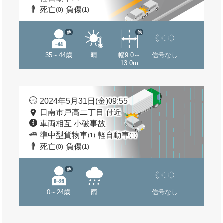
死亡
負傷
(0)
(1)
他
他
35～44歳
晴
幅9.0～
信号なし
13.0m
2024年5月31日(金)09:55
日南市戸高二丁目 付近
車両相互 小破事故
準中型貨物車
軽自動車
(1)
(1)
死亡
負傷
(0)
(1)
他
0～24歳
雨
信号なし