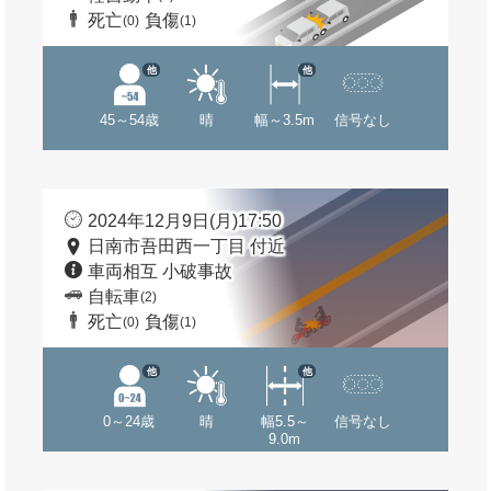
死亡
負傷
(0)
(1)
他
他
45～54歳
晴
幅～3.5m
信号なし
2024年12月9日(月)17:50
日南市吾田西一丁目 付近
車両相互 小破事故
自転車
(2)
死亡
負傷
(0)
(1)
他
他
0～24歳
晴
幅5.5～
信号なし
9.0m