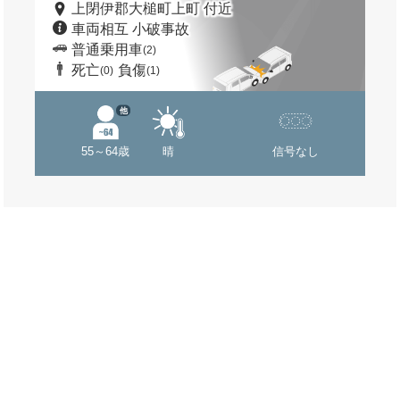
上閉伊郡大槌町上町 付近
車両相互 小破事故
普通乗用車
(2)
死亡
負傷
(0)
(1)
他
55～64歳
晴
信号なし