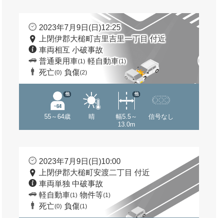
2023年7月9日(日)12:25
上閉伊郡大槌町吉里吉里一丁目 付近
車両相互 小破事故
普通乗用車
軽自動車
(1)
(1)
死亡
負傷
(0)
(2)
他
他
55～64歳
晴
幅5.5～
信号なし
13.0m
2023年7月9日(日)10:00
上閉伊郡大槌町安渡二丁目 付近
車両単独 中破事故
軽自動車
物件等
(1)
(1)
死亡
負傷
(0)
(1)