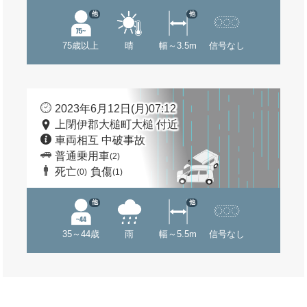
他
他
75歳以上
晴
幅～3.5m
信号なし
2023年6月12日(月)07:12
上閉伊郡大槌町大槌 付近
車両相互 中破事故
普通乗用車
(2)
死亡
負傷
(0)
(1)
他
他
35～44歳
雨
幅～5.5m
信号なし