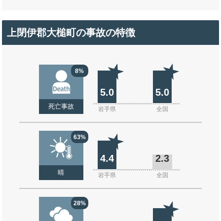
上閉伊郡大槌町の事故の特徴
8%
5.0
5.0
死亡事故
岩手県
全国
63%
4.4
2.3
晴
岩手県
全国
28%