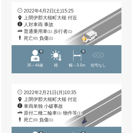
2022年4月2日(土)15:25
上閉伊郡大槌町大槌 付近
人対車両 事故
普通乗用車
歩行者
(1)
(1)
死亡
負傷
(0)
(1)
他
他
35～44歳
晴
幅～3.5m
信号なし
2022年2月21日(月)10:35
上閉伊郡大槌町大槌 付近
車両単独 小破事故
原付二種二輪車
物件等
(1)
(1)
死亡
負傷
(0)
(1)