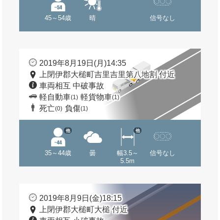
45～54歳
晴
信号なし
2019年8月19日(月)14:35
上閉伊郡大槌町吉里吉里第八地割 付近
車両相互 中破事故
軽自動車
軽貨物車
(1)
(1)
死亡
負傷
(0)
(1)
他
他
35～44歳
曇
幅3.5～
信号なし
5.5m
2019年8月9日(金)18:15
上閉伊郡大槌町大槌 付近