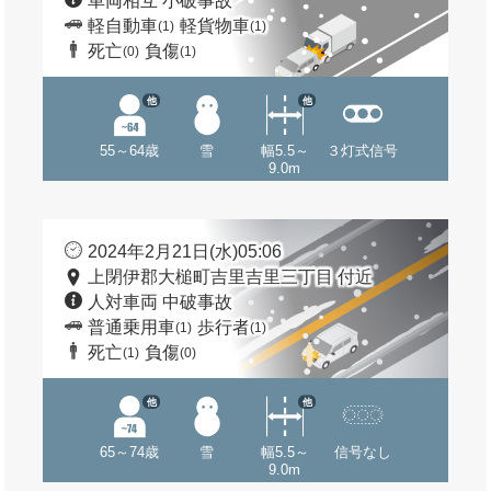
車両相互 小破事故
軽自動車
軽貨物車
(1)
(1)
死亡
負傷
(0)
(1)
他
他
55～64歳
雪
幅5.5～
３灯式信号
9.0m
2024年2月21日(水)05:06
上閉伊郡大槌町吉里吉里三丁目 付近
人対車両 中破事故
普通乗用車
歩行者
(1)
(1)
死亡
負傷
(1)
(0)
他
他
65～74歳
雪
幅5.5～
信号なし
9.0m