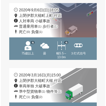
2020年9月6日(日)18:05
上閉伊郡大槌町上町 付近
人対車両 小破事故
普通乗用車
歩行者
(1)
(1)
死亡
負傷
(0)
(1)
他
他
75歳以上
曇
幅5.5～
３灯式信号
13.0m
2020年3月16日(月)15:00
上閉伊郡大槌町大槌 付近
車両単独 大破事故
準中型貨物車
物件等
(1)
(1)
死亡
負傷
(1)
(2)