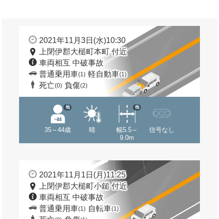
2021年11月3日(水)10:30
上閉伊郡大槌町本町 付近
車両相互 中破事故
普通乗用車
軽自動車
(1)
(1)
死亡
負傷
(0)
(2)
他
他
35～44歳
晴
幅5.5～
信号なし
9.0m
2021年11月1日(月)11:25
上閉伊郡大槌町小鎚 付近
車両相互 中破事故
普通乗用車
自転車
(1)
(1)