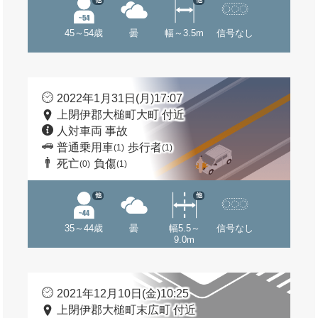
他
他
45～54歳
曇
幅～3.5m
信号なし
2022年1月31日(月)17:07
上閉伊郡大槌町大町 付近
人対車両 事故
普通乗用車
歩行者
(1)
(1)
死亡
負傷
(0)
(1)
他
他
35～44歳
曇
幅5.5～
信号なし
9.0m
2021年12月10日(金)10:25
上閉伊郡大槌町末広町 付近