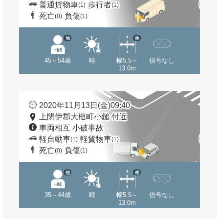
普通貨物車
歩行者
(1)
(1)
死亡
負傷
(0)
(1)
他
他
45～54歳
晴
幅5.5～
信号なし
13.0m
2020年11月13日(金)09:40
上閉伊郡大槌町小鎚 付近
車両相互 小破事故
軽自動車
軽貨物車
(1)
(1)
死亡
負傷
(0)
(1)
他
他
35～44歳
晴
幅5.5～
信号なし
13.0m