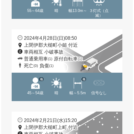
55～64歳
晴
幅13.0m～
３灯式（点
滅）
2024年4月28日(日)08:50
上閉伊郡大槌町小鎚 付近
車両相互 小破事故
普通乗用車
原付自転車
(1)
(1)
死亡
負傷
(0)
(1)
他
他
45～54歳
晴
幅～5.5m
信号なし
2024年2月21日(水)15:20
上閉伊郡大槌町上町 付近