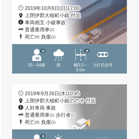
2019年10月6日(日)17:00
上閉伊郡大槌町小鎚 付近
車両相互 小破事故
普通乗用車
(2)
死亡
負傷
(0)
(1)
他
他
55～64歳
雨
幅5.5～
３灯式信号
9.0m
2019年9月26日(木)10:45
上閉伊郡大槌町小鎚ののそ 付近
人対車両 事故
普通乗用車
歩行者
(1)
(1)
死亡
負傷
(0)
(1)
他