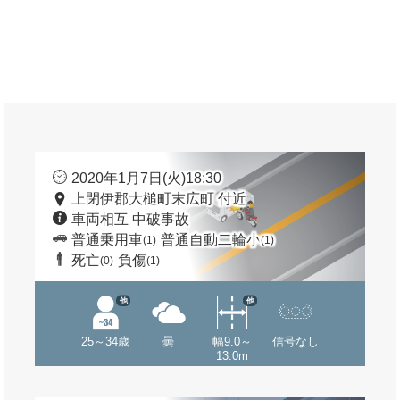
2020年1月7日(火)18:30
上閉伊郡大槌町末広町 付近
車両相互 中破事故
普通乗用車
普通自動二輪小
(1)
(1)
死亡
負傷
(0)
(1)
他
他
25～34歳
曇
幅9.0～
信号なし
13.0m