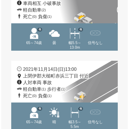
車両相互 小破事故
軽自動車
(2)
死亡
負傷
(0)
(1)
他
他
65～74歳
曇
幅5.5～
信号なし
13.0m
2021年11月14日(日)13:00
上閉伊郡大槌町赤浜三丁目 付近
人対車両 事故
軽自動車
歩行者
(1)
(1)
死亡
負傷
(0)
(1)
他
他
65～74歳
晴
幅3.5～
信号なし
5.5m