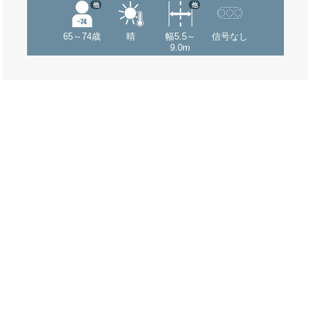
他
他
65～74歳
晴
幅5.5～
信号なし
9.0m