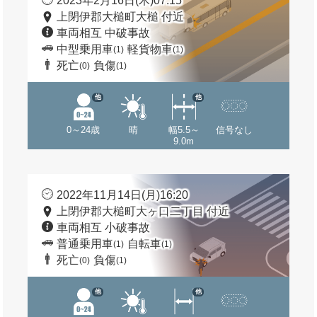
2023年2月16日(木)07:15
上閉伊郡大槌町大槌 付近
車両相互 中破事故
中型乗用車
軽貨物車
(1)
(1)
死亡
負傷
(0)
(1)
他
他
0～24歳
晴
幅5.5～
信号なし
9.0m
2022年11月14日(月)16:20
上閉伊郡大槌町大ヶ口二丁目 付近
車両相互 小破事故
普通乗用車
自転車
(1)
(1)
死亡
負傷
(0)
(1)
他
他