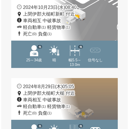
2024年10月23日(水)08:40
上閉伊郡大槌町新町 付近
車両相互 中破事故
軽自動車
軽貨物車
(1)
(1)
死亡
負傷
(0)
(1)
他
他
25～34歳
晴
幅5.5～
信号なし
13.0m
2024年8月29日(木)05:05
上閉伊郡大槌町大槌 付近
車両相互 中破事故
軽自動車
軽貨物車
(1)
(1)
死亡
負傷
(0)
(1)
他
他