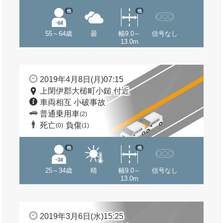
他
他
55～64歳
曇
幅9.0～
信号なし
13.0m
2019年4月8日(月)07:15
上閉伊郡大槌町小鎚 付近
車両相互 小破事故
普通乗用車
(2)
死亡
負傷
(0)
(1)
他
他
25～34歳
晴
幅9.0～
信号なし
13.0m
2019年3月6日(水)15:25