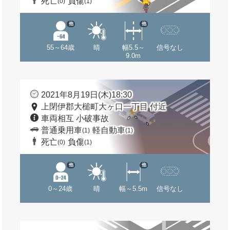
死亡
負傷
(0)
(1)
他
他
55～64歳
晴
幅5.5～
信号なし
9.0m
2021年8月19日(木)18:30
上閉伊郡大槌町大ヶ口一丁目 付近
車両相互 小破事故
普通乗用車
軽自動車
(1)
(1)
死亡
負傷
(0)
(1)
他
他
0～24歳
晴
幅～5.5m
信号なし