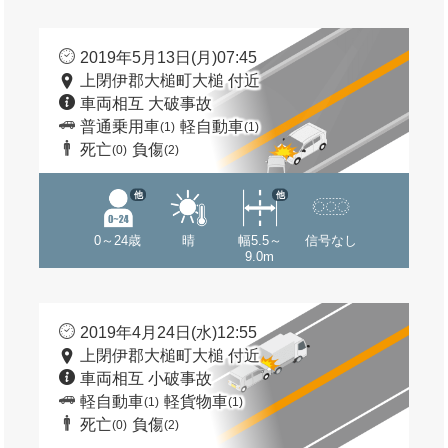
2019年5月13日(月)07:45
上閉伊郡大槌町大槌 付近
車両相互 大破事故
普通乗用車
軽自動車
(1)
(1)
死亡
負傷
(0)
(2)
他
他
0～24歳
晴
幅5.5～
信号なし
9.0m
2019年4月24日(水)12:55
上閉伊郡大槌町大槌 付近
車両相互 小破事故
軽自動車
軽貨物車
(1)
(1)
死亡
負傷
(0)
(2)