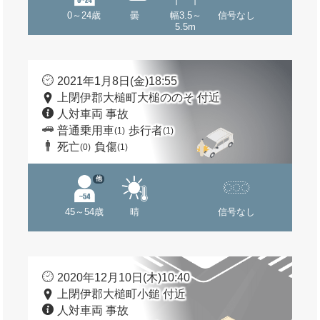
0～24歳
曇
幅3.5～
信号なし
5.5m
2021年1月8日(金)18:55
上閉伊郡大槌町大槌ののそ 付近
人対車両 事故
普通乗用車
歩行者
(1)
(1)
死亡
負傷
(0)
(1)
他
45～54歳
晴
信号なし
2020年12月10日(木)10:40
上閉伊郡大槌町小鎚 付近
人対車両 事故