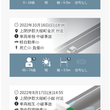
0～24歳
晴
幅～5.5m
信号なし
2022年10月16日(日)18:00
上閉伊郡大槌町金沢 付近
車両単独 中破事故
軽自動車
(1)
死亡
負傷
(1)
(0)
他
他
65～74歳
晴
幅～3.5m
信号なし
2022年8月17日(水)14:55
上閉伊郡大槌町小鎚 付近
車両相互 小破事故
準中型貨物車
(2)