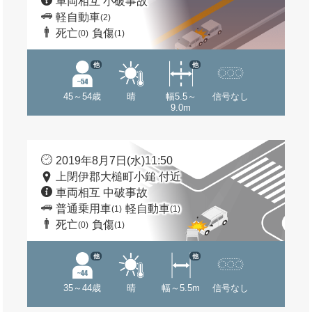
車両相互 小破事故
軽自動車
(2)
死亡
負傷
(0)
(1)
他
他
45～54歳
晴
幅5.5～
信号なし
9.0m
2019年8月7日(水)11:50
上閉伊郡大槌町小鎚 付近
車両相互 中破事故
普通乗用車
軽自動車
(1)
(1)
死亡
負傷
(0)
(1)
他
他
35～44歳
晴
幅～5.5m
信号なし