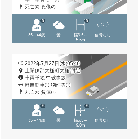
死亡
負傷
(0)
(2)
他
他
35～44歳
曇
幅3.5～
信号なし
5.5m
2022年7月27日(水)05:40
上閉伊郡大槌町大槌 付近
車両単独 中破事故
軽自動車
物件等
(1)
(1)
死亡
負傷
(0)
(1)
他
他
35～44歳
曇
幅5.5～
信号なし
9.0m