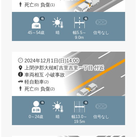
死亡
負傷
(0)
(1)
他
他
45～54歳
晴
幅5.5～
信号なし
9.0m
2024年12月1日(日)14:00
上閉伊郡大槌町吉里吉里一丁目 付近
車両相互 小破事故
軽自動車
(2)
死亡
負傷
(0)
(2)
他
他
0～24歳
晴
幅13.0～
信号なし
19.5m