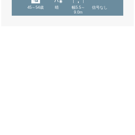
45～54歳
晴
幅5.5～
信号なし
9.0m