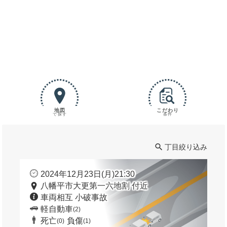
地図
こだわり
で探す
条件
丁目絞り込み
2024年12月23日(月)21:30
八幡平市大更第一六地割 付近
車両相互 小破事故
軽自動車
(2)
死亡
負傷
(0)
(1)