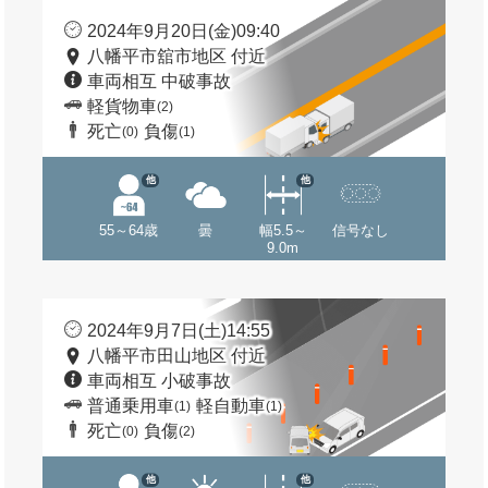
2024年9月20日(金)09:40
八幡平市舘市地区 付近
車両相互 中破事故
軽貨物車
(2)
死亡
負傷
(0)
(1)
他
他
55～64歳
曇
幅5.5～
信号なし
9.0m
2024年9月7日(土)14:55
八幡平市田山地区 付近
車両相互 小破事故
普通乗用車
軽自動車
(1)
(1)
死亡
負傷
(0)
(2)
他
他