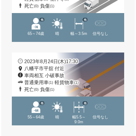
死亡
負傷
(0)
(1)
他
他
65～74歳
晴
幅～3.5m
信号なし
2023年8月24日(木)17:30
八幡平市平舘 付近
車両相互 小破事故
普通乗用車
軽貨物車
(1)
(1)
死亡
負傷
(0)
(1)
他
他
55～64歳
晴
幅5.5～
信号なし
9.0m