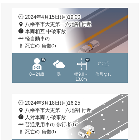
2024年4月15日(月)19:00
八幡平市大更第一六地割 付近
車両相互 中破事故
軽自動車
(2)
死亡
負傷
(0)
(2)
他
他
0～24歳
曇
幅9.0～
信号なし
13.0m
2024年3月18日(月)16:25
八幡平市大更第一六地割 付近
人対車両 小破事故
普通乗用車
歩行者
(1)
(1)
死亡
負傷
(0)
(1)