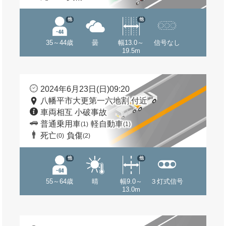
他
他
35～44歳
曇
幅13.0～
信号なし
19.5m
2024年6月23日(日)09:20
八幡平市大更第一六地割 付近
車両相互 小破事故
普通乗用車
軽自動車
(1)
(1)
死亡
負傷
(0)
(2)
他
他
55～64歳
晴
幅9.0～
３灯式信号
13.0m