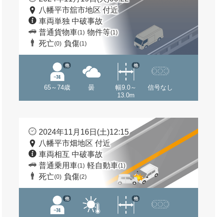
八幡平市舘市地区 付近
車両単独 中破事故
普通貨物車
物件等
(1)
(1)
死亡
負傷
(0)
(1)
他
他
65～74歳
曇
幅9.0～
信号なし
13.0m
2024年11月16日(土)12:15
八幡平市畑地区 付近
車両相互 中破事故
普通乗用車
軽自動車
(1)
(1)
死亡
負傷
(0)
(2)
他
他