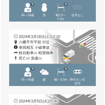
他
他
45～54歳
雪
幅3.5～
信号なし
5.5m
2024年3月16日(土)12:10
八幡平市平舘 付近
車両相互 小破事故
軽自動車
軽貨物車
(1)
(1)
死亡
負傷
(0)
(1)
他
他
45～54歳
曇
幅～5.5m
押ボタン式
信号
2024年3月5日(火)15:40