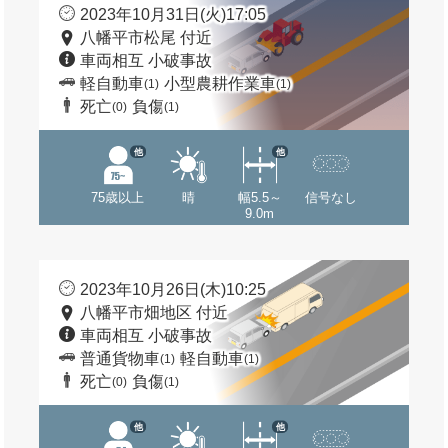
2023年10月31日(火)17:05
八幡平市松尾 付近
車両相互 小破事故
軽自動車
小型農耕作業車
(1)
(1)
死亡
負傷
(0)
(1)
他
他
75歳以上
晴
幅5.5～
信号なし
9.0m
2023年10月26日(木)10:25
八幡平市畑地区 付近
車両相互 小破事故
普通貨物車
軽自動車
(1)
(1)
死亡
負傷
(0)
(1)
他
他