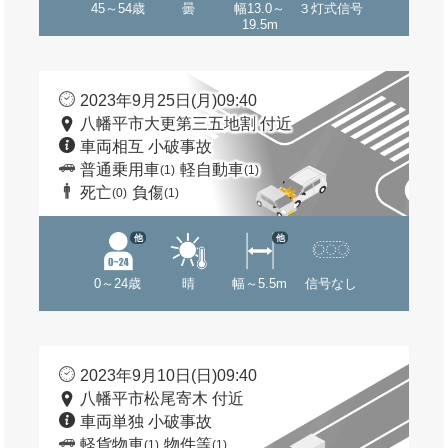
45～54歳
曇
幅13.0～
３灯式信号
19.5m
2023年9月25日(月)09:40
八幡平市大更第三五地割 付近
車両相互 小破事故
普通乗用車
軽自動車
(1)
(1)
死亡
負傷
(0)
(1)
他
他
0～24歳
晴
幅～5.5m
信号なし
2023年9月10日(日)09:40
八幡平市松尾寄木 付近
車両単独 小破事故
軽貨物車
物件等
(1)
(1)