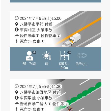
2024年7月6日(土)15:00
八幡平市平舘 付近
車両相互 大破事故
軽自動車
軽貨物車
(1)
(1)
死亡
負傷
(0)
(1)
他
他
65～74歳
晴
幅5.5～
信号なし
9.0m
2024年7月5日(金)11:30
八幡平市細野地区 付近
車両単独 小破事故
普通自動二輪大
物件等
(1)
(1)
死亡
負傷
(0)
(1)