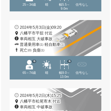
25～34歳
晴
幅5.5～
信号なし
9.0m
2024年5月3日(金)09:20
八幡平市平舘 付近
車両相互 大破事故
普通乗用車
軽自動車
(1)
(1)
死亡
負傷
(0)
(1)
他
他
65～74歳
晴
幅9.0～
信号なし
13.0m
2024年5月2日(木)15:25
八幡平市松尾寄木 付近
車両相互 中破事故