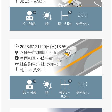
死亡
負傷
(0)
(1)
他
他
0～24歳
晴
幅～5.5m
信号なし
2023年12月20日(水)13:55
八幡平市畑地区 付近
車両相互 小破事故
軽自動車
軽貨物車
(1)
(1)
死亡
負傷
(0)
(1)
他
他
65～74歳
晴
幅5.5～
信号なし
9.0m