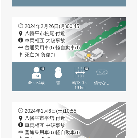
2024年2月26日(月)00:45
八幡平市松尾 付近
車両相互 大破事故
普通乗用車
軽自動車
(1)
(1)
死亡
負傷
(0)
(1)
他
他
45～54歳
雪
幅13.0～
信号なし
19.5m
2024年1月6日(土)10:55
八幡平市平舘 付近
車両相互 中破事故
普通乗用車
軽自動車
(1)
(1)