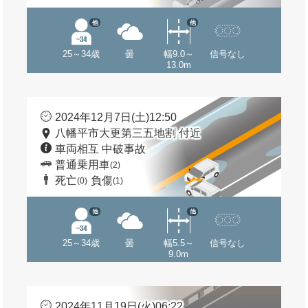
他
他
25～34歳
曇
幅9.0～
信号なし
13.0m
2024年12月7日(土)12:50
八幡平市大更第三五地割 付近
車両相互 中破事故
普通乗用車
(2)
死亡
負傷
(0)
(1)
他
他
25～34歳
曇
幅5.5～
信号なし
9.0m
2024年11月19日(火)06:22