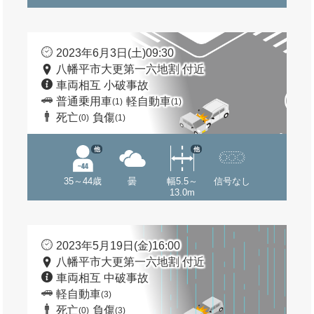
2023年6月3日(土)09:30
八幡平市大更第一六地割 付近
車両相互 小破事故
普通乗用車
軽自動車
(1)
(1)
死亡
負傷
(0)
(1)
他
他
35～44歳
曇
幅5.5～
信号なし
13.0m
2023年5月19日(金)16:00
八幡平市大更第一六地割 付近
車両相互 中破事故
軽自動車
(3)
死亡
負傷
(0)
(3)