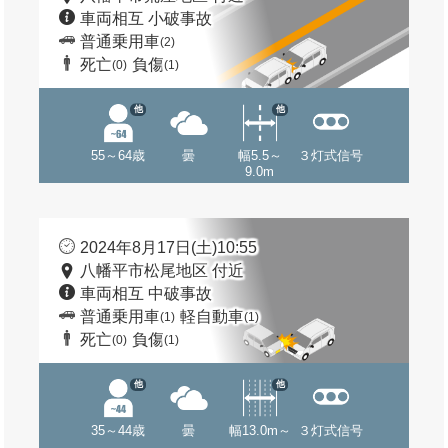
車両相互 小破事故
普通乗用車
(2)
死亡
負傷
(0)
(1)
他
他
55～64歳
曇
幅5.5～
３灯式信号
9.0m
2024年8月17日(土)10:55
八幡平市松尾地区 付近
車両相互 中破事故
普通乗用車
軽自動車
(1)
(1)
死亡
負傷
(0)
(1)
他
他
35～44歳
曇
幅13.0m～
３灯式信号