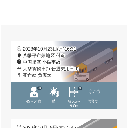
2023年10月23日(月)16:31
八幡平市畑地区 付近
車両相互 小破事故
大型貨物車
普通乗用車
(1)
(1)
死亡
負傷
(0)
(3)
他
他
45～54歳
晴
幅5.5～
信号なし
9.0m
2023年10月19日(木)15:45