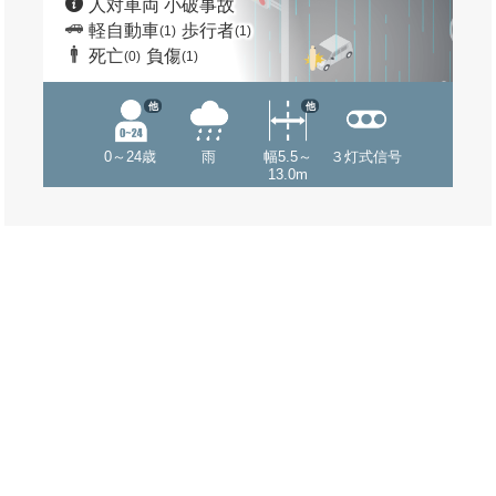
人対車両 小破事故
軽自動車
歩行者
(1)
(1)
死亡
負傷
(0)
(1)
他
他
0～24歳
雨
幅5.5～
３灯式信号
13.0m