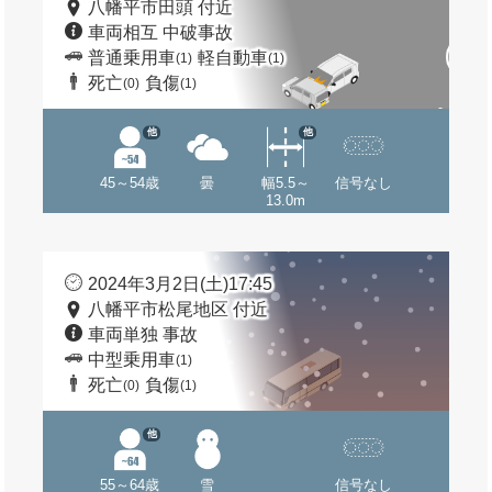
八幡平市田頭 付近
車両相互 中破事故
普通乗用車
軽自動車
(1)
(1)
死亡
負傷
(0)
(1)
他
他
45～54歳
曇
幅5.5～
信号なし
13.0m
2024年3月2日(土)17:45
八幡平市松尾地区 付近
車両単独 事故
中型乗用車
(1)
死亡
負傷
(0)
(1)
他
55～64歳
雪
信号なし