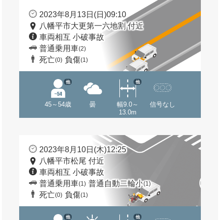
2023年8月13日(日)09:10
八幡平市大更第一六地割 付近
車両相互 小破事故
普通乗用車
(2)
死亡
負傷
(0)
(1)
他
他
45～54歳
曇
幅9.0～
信号なし
13.0m
2023年8月10日(木)12:25
八幡平市松尾 付近
車両相互 小破事故
普通乗用車
普通自動二輪小
(1)
(1)
死亡
負傷
(0)
(1)
他
他