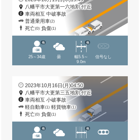
八幡平市大更第一六地割 付近
車両相互 中破事故
普通乗用車
(2)
死亡
負傷
(0)
(1)
他
他
25～34歳
曇
幅5.5～
信号なし
9.0m
2023年10月16日(月)04:50
八幡平市大更第三五地割 付近
車両相互 小破事故
軽自動車
軽貨物車
(1)
(1)
死亡
負傷
(0)
(1)
他
他