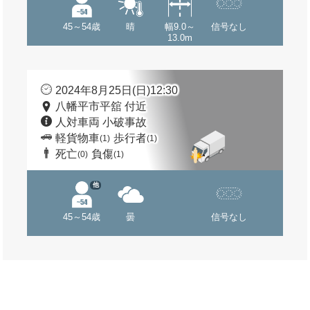
45～54歳
晴
幅9.0～
信号なし
13.0m
2024年8月25日(日)12:30
八幡平市平舘 付近
人対車両 小破事故
軽貨物車
歩行者
(1)
(1)
死亡
負傷
(0)
(1)
他
45～54歳
曇
信号なし