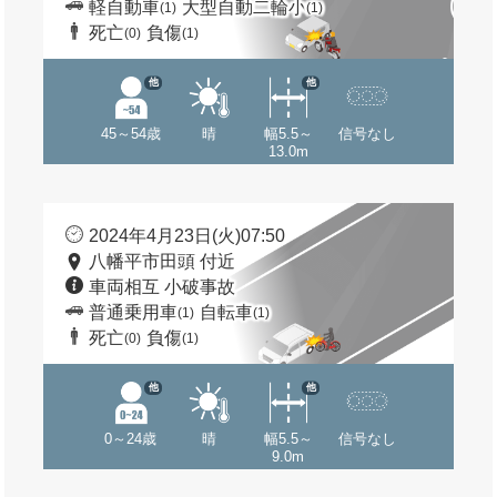
軽自動車
大型自動二輪小
(1)
(1)
死亡
負傷
(0)
(1)
他
他
45～54歳
晴
幅5.5～
信号なし
13.0m
2024年4月23日(火)07:50
八幡平市田頭 付近
車両相互 小破事故
普通乗用車
自転車
(1)
(1)
死亡
負傷
(0)
(1)
他
他
0～24歳
晴
幅5.5～
信号なし
9.0m