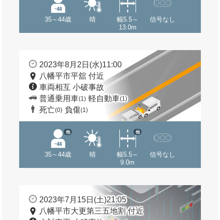
35～44歳
晴
幅5.5～
信号なし
13.0m
2023年8月2日(水)11:00
八幡平市平舘 付近
車両相互 小破事故
普通乗用車
軽自動車
(1)
(1)
死亡
負傷
(0)
(1)
他
他
35～44歳
晴
幅5.5～
信号なし
9.0m
2023年7月15日(土)21:05
八幡平市大更第三五地割 付近