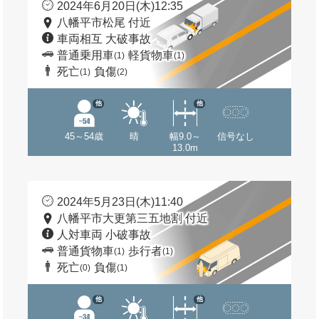
2024年6月20日(木)12:35
八幡平市松尾 付近
車両相互 大破事故
普通乗用車
軽貨物車
(1)
(1)
死亡
負傷
(1)
(2)
他
他
45～54歳
晴
幅9.0～
信号なし
13.0m
2024年5月23日(木)11:40
八幡平市大更第三五地割 付近
人対車両 小破事故
普通貨物車
歩行者
(1)
(1)
死亡
負傷
(0)
(1)
他
他