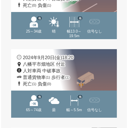
死亡
負傷
(0)
(1)
他
他
25～34歳
晴
幅13.0～
信号なし
19.5m
2024年9月20日(金)18:20
八幡平市畑地区 付近
人対車両 中破事故
普通貨物車
歩行者
(1)
(1)
死亡
負傷
(1)
(0)
他
他
65～74歳
曇
幅～5.5m
信号なし