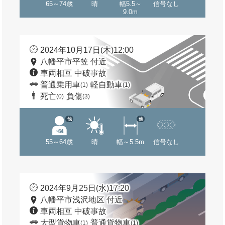
65～74歳
晴
幅5.5～
信号なし
9.0m
2024年10月17日(木)12:00
八幡平市平笠 付近
車両相互 中破事故
普通乗用車
軽自動車
(1)
(1)
死亡
負傷
(0)
(3)
他
他
55～64歳
晴
幅～5.5m
信号なし
2024年9月25日(水)17:20
八幡平市浅沢地区 付近
車両相互 中破事故
大型貨物車
普通貨物車
(1)
(1)