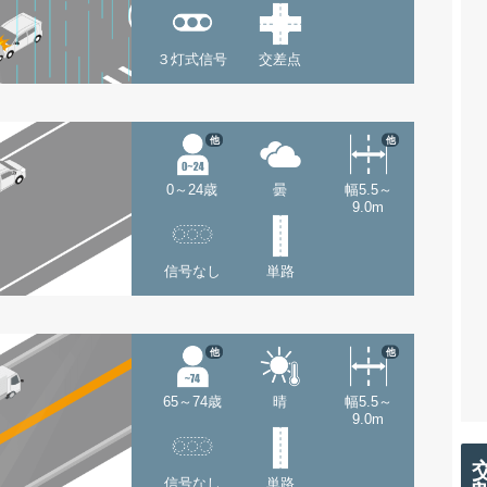
３灯式信号
交差点
他
他
0～24歳
曇
幅5.5～
9.0m
信号なし
単路
他
他
65～74歳
晴
幅5.5～
9.0m
信号なし
単路