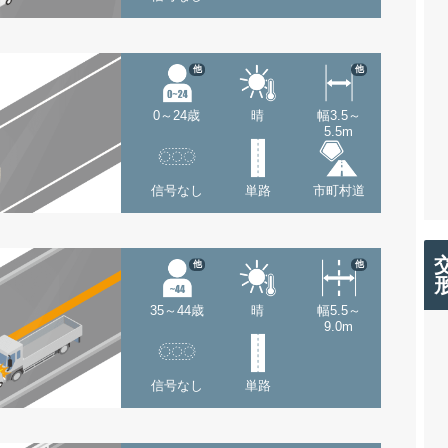
他
他
0～24歳
晴
幅3.5～
5.5m
信号なし
単路
市町村道
他
他
35～44歳
晴
幅5.5～
9.0m
信号なし
単路