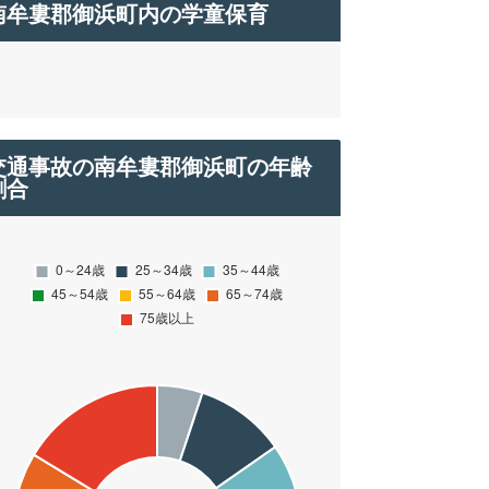
南牟婁郡御浜町内の学童保育
交通事故の南牟婁郡御浜町の年齢
割合