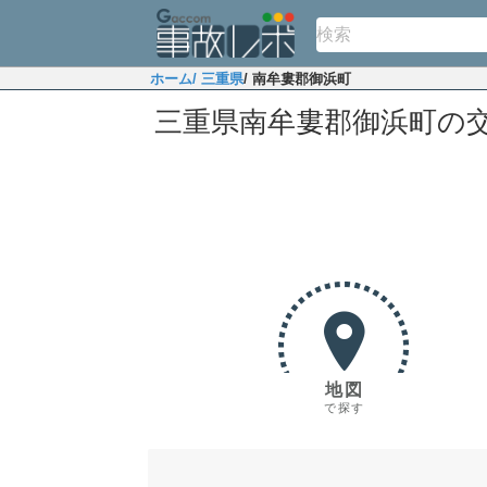
ホーム
/ 三重県
/ 南牟婁郡御浜町
三重県南牟婁郡御浜町の
地図
で探す