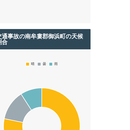
交通事故の南牟婁郡御浜町の天候
割合