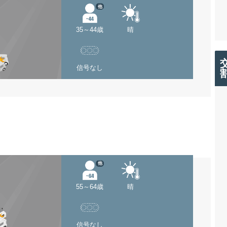
他
35～44歳
晴
信号なし
他
55～64歳
晴
信号なし