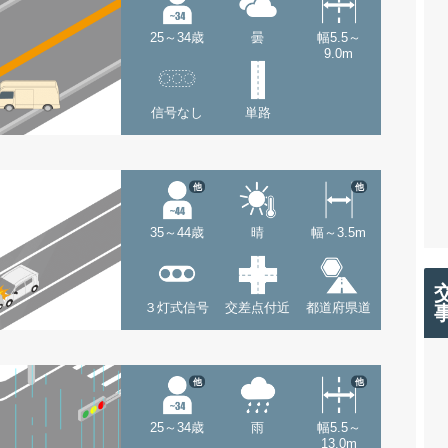
25～34歳
曇
幅5.5～
9.0m
信号なし
単路
他
他
35～44歳
晴
幅～3.5m
３灯式信号
交差点付近
都道府県道
他
他
25～34歳
雨
幅5.5～
13.0m