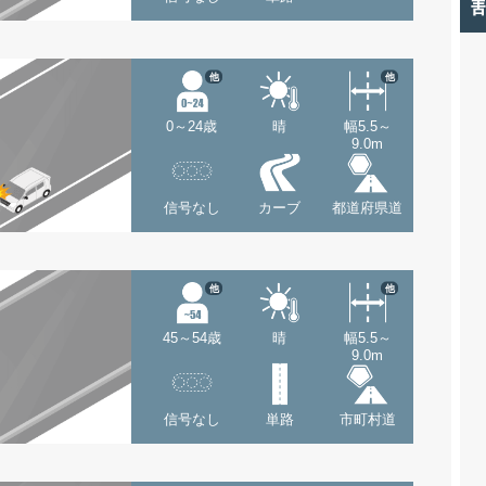
他
他
0～24歳
晴
幅5.5～
9.0m
信号なし
カーブ
都道府県道
他
他
45～54歳
晴
幅5.5～
9.0m
信号なし
単路
市町村道