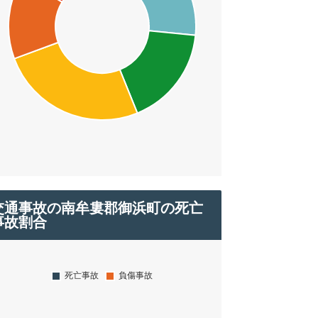
交通事故の南牟婁郡御浜町の死亡
事故割合