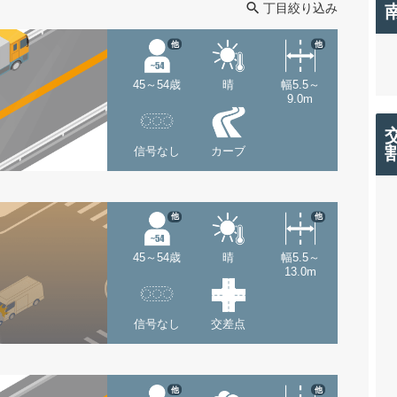
丁目絞り込み
他
他
45～54歳
晴
幅5.5～
9.0m
信号なし
カーブ
他
他
45～54歳
晴
幅5.5～
13.0m
信号なし
交差点
他
他