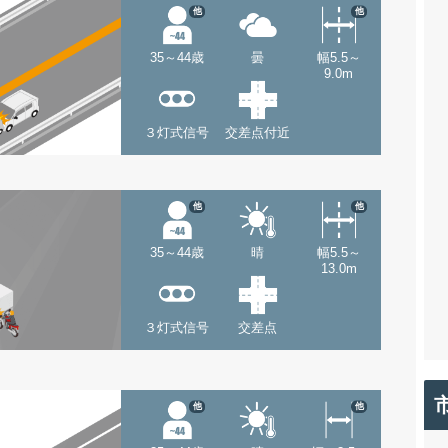
他
他
35～44歳
曇
幅5.5～
9.0m
３灯式信号
交差点付近
他
他
35～44歳
晴
幅5.5～
13.0m
３灯式信号
交差点
他
他