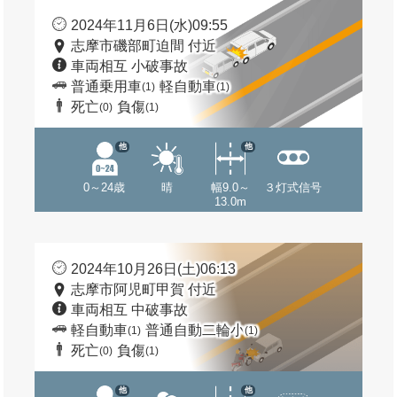
2024年11月6日(水)09:55
志摩市磯部町迫間 付近
車両相互 小破事故
普通乗用車
軽自動車
(1)
(1)
死亡
負傷
(0)
(1)
他
他
0～24歳
晴
幅9.0～
３灯式信号
13.0m
2024年10月26日(土)06:13
志摩市阿児町甲賀 付近
車両相互 中破事故
軽自動車
普通自動二輪小
(1)
(1)
死亡
負傷
(0)
(1)
他
他