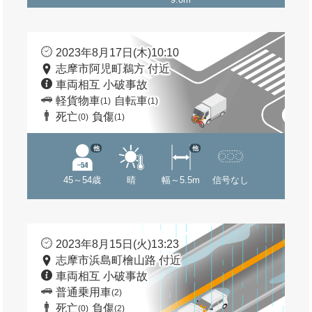
2023年8月17日(木)10:10
志摩市阿児町鵜方 付近
車両相互 小破事故
軽貨物車
自転車
(1)
(1)
死亡
負傷
(0)
(1)
他
他
45～54歳
晴
幅～5.5m
信号なし
2023年8月15日(火)13:23
志摩市浜島町檜山路 付近
車両相互 小破事故
普通乗用車
(2)
死亡
負傷
(0)
(2)