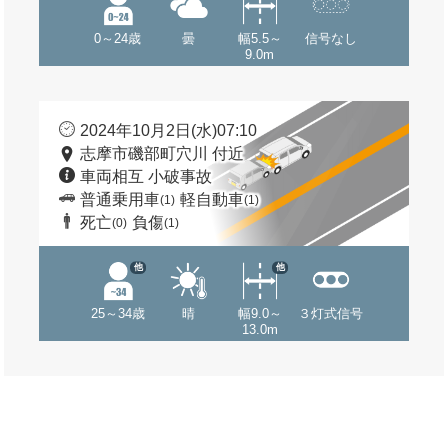
0～24歳
曇
幅5.5～
信号なし
9.0m
2024年10月2日(水)07:10
志摩市磯部町穴川 付近
車両相互 小破事故
普通乗用車
軽自動車
(1)
(1)
死亡
負傷
(0)
(1)
他
他
25～34歳
晴
幅9.0～
３灯式信号
13.0m