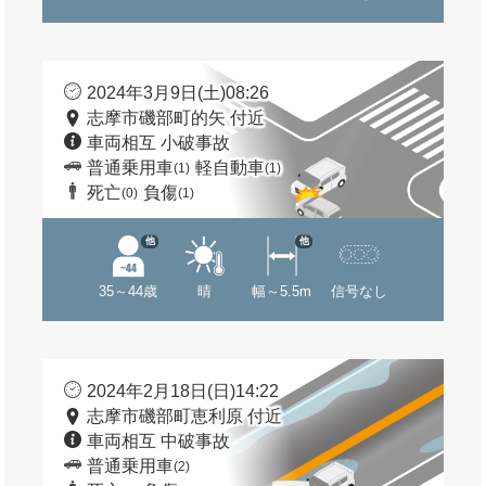
2024年3月9日(土)08:26
志摩市磯部町的矢 付近
車両相互 小破事故
普通乗用車
軽自動車
(1)
(1)
死亡
負傷
(0)
(1)
他
他
35～44歳
晴
幅～5.5m
信号なし
2024年2月18日(日)14:22
志摩市磯部町恵利原 付近
車両相互 中破事故
普通乗用車
(2)