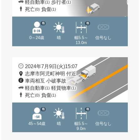
軽自動車
歩行者
(1)
(1)
死亡
負傷
(0)
(1)
他
他
0～24歳
晴
幅5.5～
信号なし
13.0m
2024年7月9日(火)15:07
志摩市阿児町神明 付近
車両相互 小破事故
軽自動車
軽貨物車
(1)
(1)
死亡
負傷
(0)
(1)
他
他
45～54歳
晴
幅5.5～
信号なし
9.0m