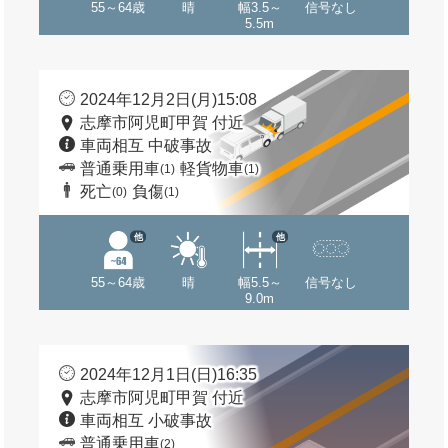
55～64歳
晴
幅3.5～
信号なし
5.5m
2024年12月2日(月)15:08
志摩市阿児町甲賀 付近
車両相互 中破事故
普通乗用車
軽貨物車
(1)
(1)
死亡
負傷
(0)
(1)
他
他
55～64歳
晴
幅5.5～
信号なし
9.0m
2024年12月1日(日)16:35
志摩市阿児町甲賀 付近
車両相互 小破事故
普通乗用車
(2)