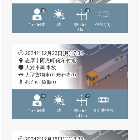
他
他
45～54歳
晴
幅5.5～
信号なし
9.0m
2024年12月23日(月)17:34
志摩市阿児町鵜方 付近
人対車両 事故
大型貨物車
歩行者
(1)
(1)
死亡
負傷
(0)
(1)
他
他
45～54歳
晴
幅5.5～
３灯式信号
13.0m
2024年12月15日(日)18:36