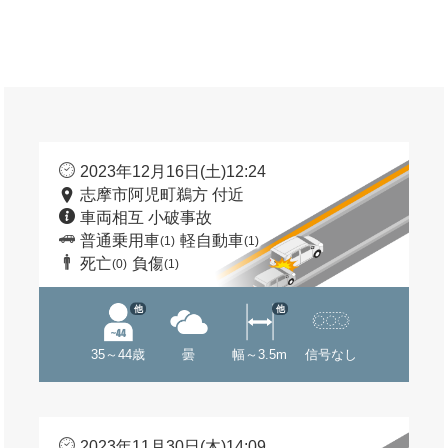
2023年12月16日(土)12:24
志摩市阿児町鵜方 付近
車両相互 小破事故
普通乗用車
軽自動車
(1)
(1)
死亡
負傷
(0)
(1)
他
他
35～44歳
曇
幅～3.5m
信号なし
2023年11月30日(木)14:09