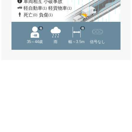
車両相互 小破事故
軽自動車
軽貨物車
(1)
(1)
死亡
負傷
(0)
(1)
他
他
35～44歳
雨
幅～3.5m
信号なし