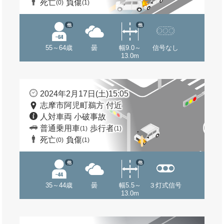
死亡
負傷
(0)
(1)
他
他
55～64歳
曇
幅9.0～
信号なし
13.0m
2024年2月17日(土)15:05
志摩市阿児町鵜方 付近
人対車両 小破事故
普通乗用車
歩行者
(1)
(1)
死亡
負傷
(0)
(1)
他
他
35～44歳
曇
幅5.5～
３灯式信号
13.0m