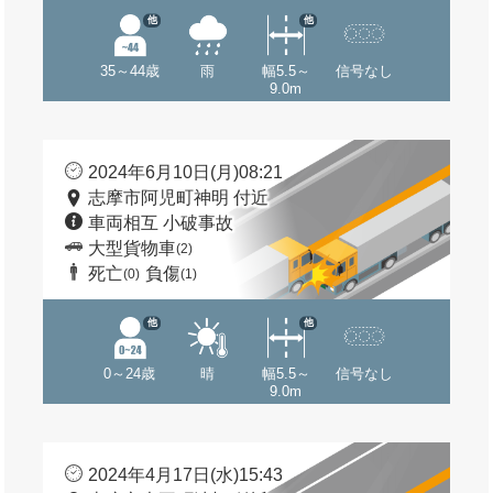
他
他
35～44歳
雨
幅5.5～
信号なし
9.0m
2024年6月10日(月)08:21
志摩市阿児町神明 付近
車両相互 小破事故
大型貨物車
(2)
死亡
負傷
(0)
(1)
他
他
0～24歳
晴
幅5.5～
信号なし
9.0m
2024年4月17日(水)15:43