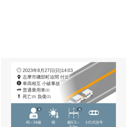
2023年8月27日(日)14:03
志摩市磯部町迫間 付近
車両相互 小破事故
普通乗用車
(2)
死亡
負傷
(0)
(2)
他
他
45～54歳
晴
幅5.5～
３灯式信号
9.0m