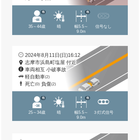
他
他
35～44歳
晴
幅5.5～
信号なし
9.0m
2024年8月11日(日)16:12
志摩市浜島町塩屋 付近
車両相互 小破事故
軽自動車
(2)
死亡
負傷
(0)
(2)
他
他
25～34歳
晴
幅5.5～
３灯式信号
9.0m