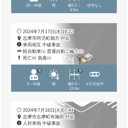
25～34歳
雨
幅5.5～
信号なし
9.0m
2024年7月17日(水)16:22
志摩市阿児町鵜方 付近
車両相互 中破事故
軽自動車
普通自動二輪小
(1)
(1)
死亡
負傷
(0)
(1)
他
他
0～24歳
晴
幅5.5～
３灯式信号
13.0m
2024年7月16日(火)07:44
志摩市志摩町布施田 付近
人対車両 中破事故