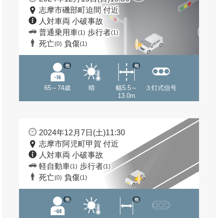
志摩市磯部町迫間 付近
人対車両 小破事故
普通乗用車
歩行者
(1)
(1)
死亡
負傷
(0)
(1)
他
他
65～74歳
晴
幅5.5～
３灯式信号
13.0m
2024年12月7日(土)11:30
志摩市阿児町甲賀 付近
人対車両 小破事故
軽自動車
歩行者
(1)
(1)
死亡
負傷
(0)
(1)
他
他