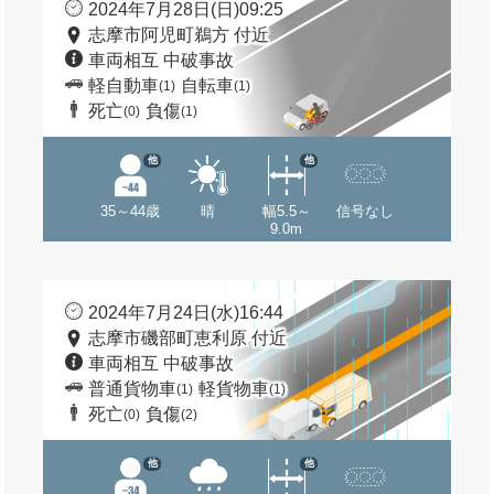
2024年7月28日(日)09:25
志摩市阿児町鵜方 付近
車両相互 中破事故
軽自動車
自転車
(1)
(1)
死亡
負傷
(0)
(1)
他
他
35～44歳
晴
幅5.5～
信号なし
9.0m
2024年7月24日(水)16:44
志摩市磯部町恵利原 付近
車両相互 中破事故
普通貨物車
軽貨物車
(1)
(1)
死亡
負傷
(0)
(2)
他
他