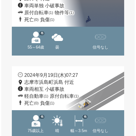
車両単独 小破事故
原付自転車
物件等
(1)
(1)
死亡
負傷
(0)
(1)
他
55～64歳
曇
信号なし
2024年9月19日(木)07:27
志摩市浜島町浜島 付近
車両相互 小破事故
軽自動車
原付自転車
(1)
(1)
死亡
負傷
(0)
(1)
他
他
75歳以上
晴
幅～3.5m
信号なし