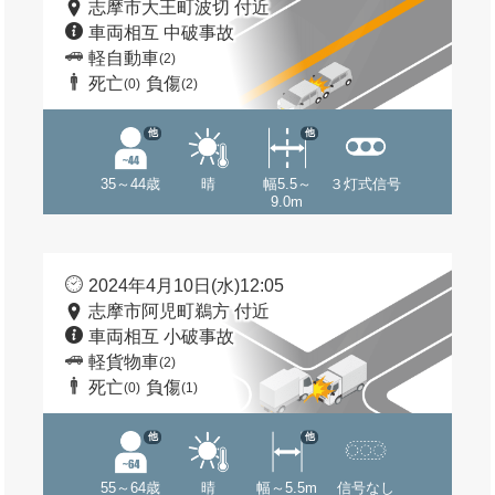
志摩市大王町波切 付近
車両相互 中破事故
軽自動車
(2)
死亡
負傷
(0)
(2)
他
他
35～44歳
晴
幅5.5～
３灯式信号
9.0m
2024年4月10日(水)12:05
志摩市阿児町鵜方 付近
車両相互 小破事故
軽貨物車
(2)
死亡
負傷
(0)
(1)
他
他
55～64歳
晴
幅～5.5m
信号なし