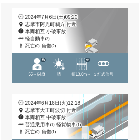
2024年7月6日(土)09:20
志摩市阿児町鵜方 付近
車両相互 小破事故
軽自動車
(2)
死亡
負傷
(0)
(2)
他
他
55～64歳
晴
幅13.0m～
３灯式信号
2024年6月18日(火)12:18
志摩市大王町波切 付近
車両相互 中破事故
普通乗用車
軽貨物車
(1)
(1)
死亡
負傷
(0)
(1)