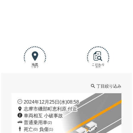
地図
こだわり
で探す
条件
丁目絞り込み
2024年12月25日(水)08:58
志摩市磯部町恵利原 付近
車両相互 小破事故
普通乗用車
(2)
死亡
負傷
(0)
(1)