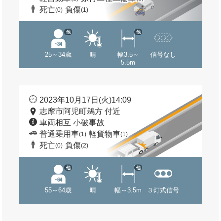
死亡
負傷
(0)
(1)
他
他
25～34歳
晴
幅3.5～
信号なし
5.5m
2023年10月17日(火)14:09
志摩市阿児町鵜方 付近
車両相互 小破事故
普通乗用車
軽貨物車
(1)
(1)
死亡
負傷
(0)
(2)
他
他
55～64歳
晴
幅～3.5m
３灯式信号