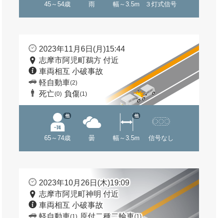
45～54歳
雨
幅～3.5m
３灯式信号
2023年11月6日(月)15:44
志摩市阿児町鵜方 付近
車両相互 小破事故
軽自動車
(2)
死亡
負傷
(0)
(1)
他
他
65～74歳
曇
幅～3.5m
信号なし
2023年10月26日(木)19:09
志摩市阿児町神明 付近
車両相互 小破事故
軽自動車
原付二種二輪車
(1)
(1)