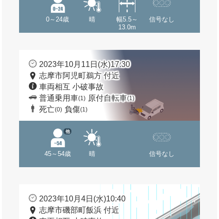
0～24歳
晴
幅5.5～
信号なし
13.0m
2023年10月11日(水)17:30
志摩市阿児町鵜方 付近
車両相互 小破事故
普通乗用車
原付自転車
(1)
(1)
死亡
負傷
(0)
(1)
他
45～54歳
晴
信号なし
2023年10月4日(水)10:40
志摩市磯部町飯浜 付近