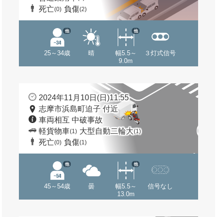
死亡
負傷
(0)
(2)
他
他
25～34歳
晴
幅5.5～
３灯式信号
9.0m
2024年11月10日(日)11:55
志摩市浜島町迫子 付近
車両相互 中破事故
軽貨物車
大型自動二輪大
(1)
(1)
死亡
負傷
(0)
(1)
他
他
45～54歳
曇
幅5.5～
信号なし
13.0m