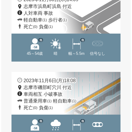
志摩市浜島町浜島 付近
人対車両 事故
軽自動車
歩行者
(1)
(1)
死亡
負傷
(0)
(1)
他
他
45～54歳
晴
幅～5.5m
信号なし
2023年11月6日(月)18:08
志摩市磯部町穴川 付近
車両相互 小破事故
普通乗用車
軽自動車
(1)
(1)
死亡
負傷
(0)
(1)
他
他