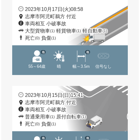
2023年10月17日(火)08:58
志摩市阿児町鵜方 付近
車両相互 小破事故
大型貨物車
軽貨物車
軽自動車
(1)
(1)
(1)
死亡
負傷
(0)
(1)
他
他
55～64歳
晴
幅～3.5m
信号なし
2023年10月15日(日)15:41
志摩市阿児町鵜方 付近
車両相互 小破事故
普通乗用車
原付自転車
(1)
(1)
死亡
負傷
(0)
(1)
他
他