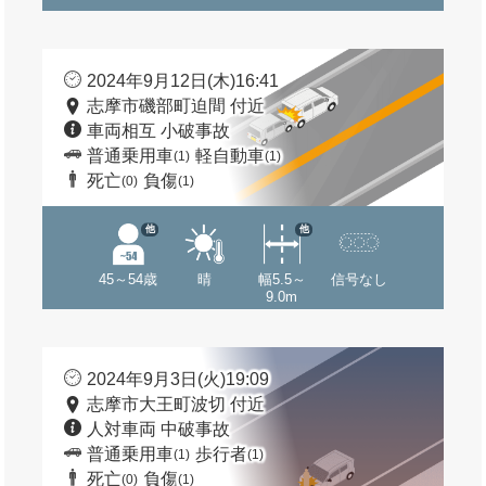
2024年9月12日(木)16:41
志摩市磯部町迫間 付近
車両相互 小破事故
普通乗用車
軽自動車
(1)
(1)
死亡
負傷
(0)
(1)
他
他
45～54歳
晴
幅5.5～
信号なし
9.0m
2024年9月3日(火)19:09
志摩市大王町波切 付近
人対車両 中破事故
普通乗用車
歩行者
(1)
(1)
死亡
負傷
(0)
(1)