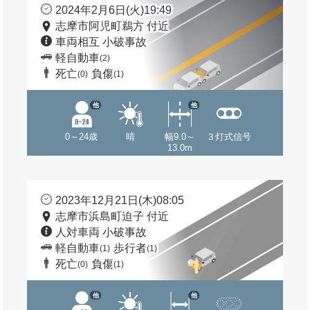
2024年2月6日(火)19:49
志摩市阿児町鵜方 付近
車両相互 小破事故
軽自動車
(2)
死亡
負傷
(0)
(1)
他
他
0～24歳
晴
幅9.0～
３灯式信号
13.0m
2023年12月21日(木)08:05
志摩市浜島町迫子 付近
人対車両 小破事故
軽自動車
歩行者
(1)
(1)
死亡
負傷
(0)
(1)
他
他