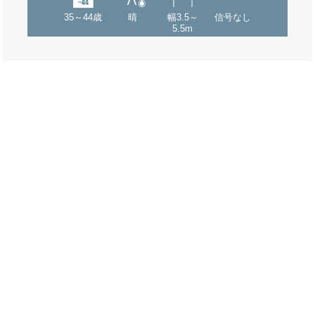
35～44歳
晴
幅3.5～
信号なし
5.5m