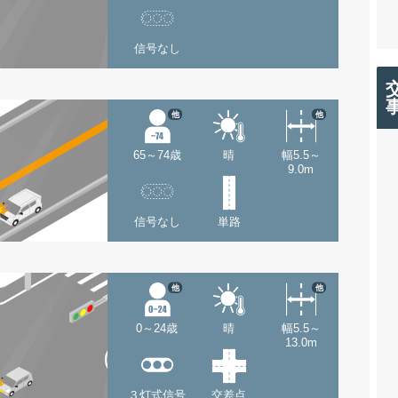
信号なし
他
他
65～74歳
晴
幅5.5～
9.0m
信号なし
単路
他
他
0～24歳
晴
幅5.5～
13.0m
３灯式信号
交差点