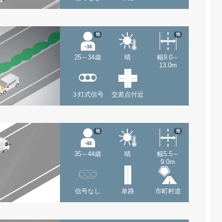
他
他
25～34歳
晴
幅9.0～
13.0m
３灯式信号
交差点付近
他
他
35～44歳
晴
幅5.5～
9.0m
信号なし
単路
市町村道