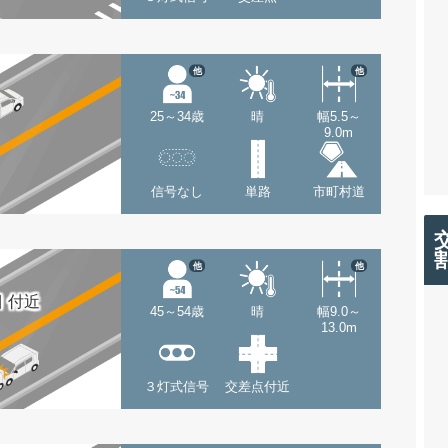
他
他
25～34歳
晴
幅5.5～
9.0m
信号なし
単路
市町村道
他
他
 付近
45～54歳
晴
幅9.0～
13.0m
３灯式信号
交差点付近