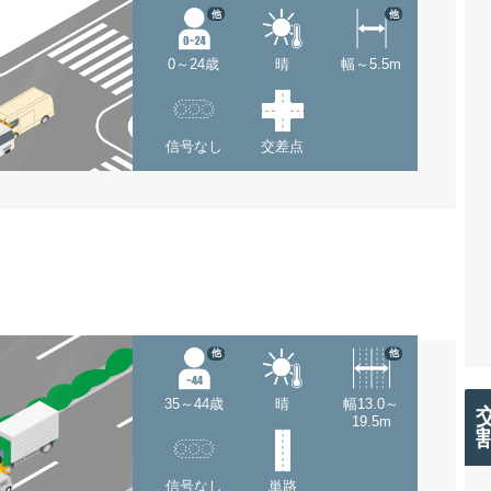
他
他
0～24歳
晴
幅～5.5m
信号なし
交差点
他
他
35～44歳
晴
幅13.0～
19.5m
信号なし
単路