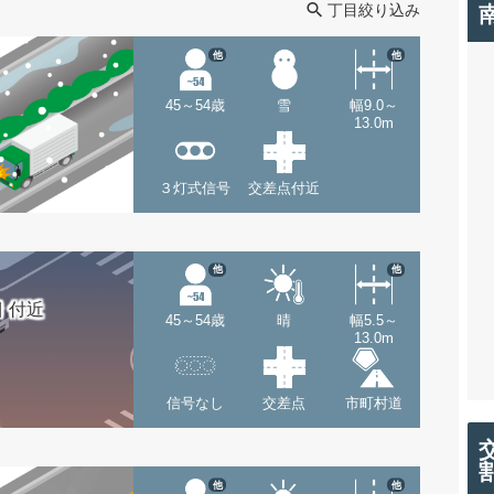
丁目絞り込み
他
他
45～54歳
雪
幅9.0～
13.0m
３灯式信号
交差点付近
他
他
 付近
45～54歳
晴
幅5.5～
13.0m
信号なし
交差点
市町村道
他
他