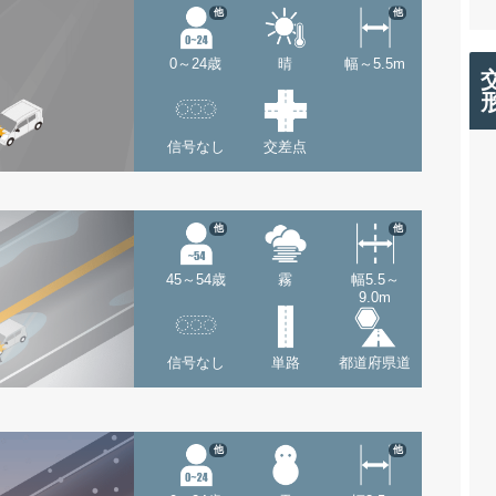
他
他
0～24歳
晴
幅～5.5m
信号なし
交差点
他
他
45～54歳
霧
幅5.5～
9.0m
信号なし
単路
都道府県道
他
他