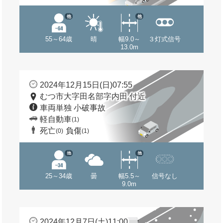
他
他
55～64歳
晴
幅9.0～
３灯式信号
13.0m
2024年12月15日(日)07:55
むつ市大字田名部字内田 付近
車両単独 小破事故
軽自動車
(1)
死亡
負傷
(0)
(1)
他
他
25～34歳
曇
幅5.5～
信号なし
9.0m
2024年12月7日(土)11:00