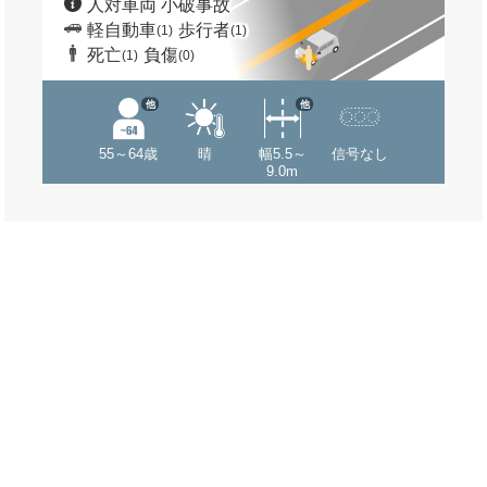
人対車両 小破事故
軽自動車
歩行者
(1)
(1)
死亡
負傷
(1)
(0)
他
他
55～64歳
晴
幅5.5～
信号なし
9.0m