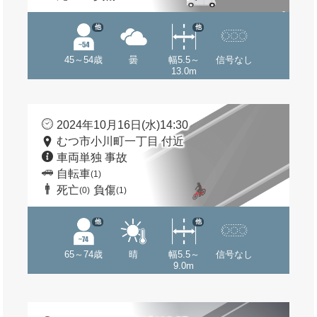
他
他
45～54歳
曇
幅5.5～
信号なし
13.0m
2024年10月16日(水)14:30
むつ市小川町一丁目 付近
車両単独 事故
自転車
(1)
死亡
負傷
(0)
(1)
他
他
65～74歳
晴
幅5.5～
信号なし
9.0m