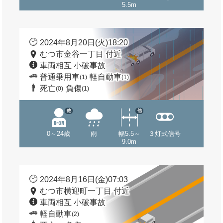
5.5m
2024年8月20日(火)18:20
むつ市金谷一丁目 付近
車両相互 小破事故
普通乗用車
軽自動車
(1)
(1)
死亡
負傷
(0)
(1)
他
他
0～24歳
雨
幅5.5～
３灯式信号
9.0m
2024年8月16日(金)07:03
むつ市横迎町一丁目 付近
車両相互 小破事故
軽自動車
(2)