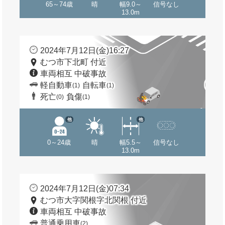
65～74歳
晴
幅9.0～
信号なし
13.0m
2024年7月12日(金)16:27
むつ市下北町 付近
車両相互 中破事故
軽自動車
自転車
(1)
(1)
死亡
負傷
(0)
(1)
他
他
0～24歳
晴
幅5.5～
信号なし
13.0m
2024年7月12日(金)07:34
むつ市大字関根字北関根 付近
車両相互 中破事故
普通乗用車
(2)