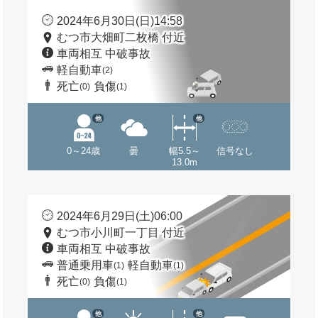
2024年6月30日(日)14:58
むつ市大畑町二枚橋 付近
車両相互 中破事故
軽自動車
(2)
死亡
負傷
(0)
(1)
他
他
0～24歳
曇
幅5.5～
信号なし
13.0m
2024年6月29日(土)06:00
むつ市小川町一丁目 付近
車両相互 中破事故
普通乗用車
軽自動車
(1)
(1)
死亡
負傷
(0)
(1)
他
他