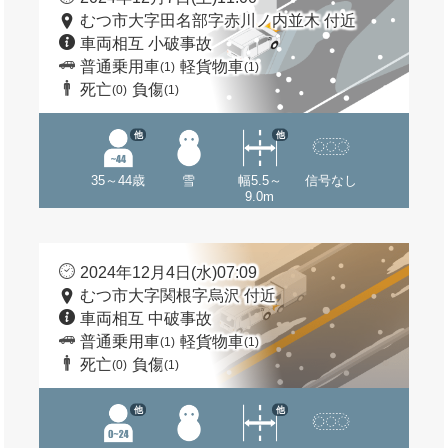
むつ市大字田名部字赤川ノ内並木 付近
車両相互 小破事故
普通乗用車
軽貨物車
(1)
(1)
死亡
負傷
(0)
(1)
他
他
35～44歳
雪
幅5.5～
信号なし
9.0m
2024年12月4日(水)07:09
むつ市大字関根字烏沢 付近
車両相互 中破事故
普通乗用車
軽貨物車
(1)
(1)
死亡
負傷
(0)
(1)
他
他