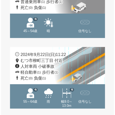
普通乗用車
歩行者
(1)
(1)
死亡
負傷
(0)
(1)
他
45～54歳
晴
信号なし
2024年9月22日(日)11:22
むつ市柳町三丁目 付近
人対車両 小破事故
軽自動車
歩行者
(1)
(1)
死亡
負傷
(0)
(1)
他
他
55～64歳
雨
幅9.0～
信号なし
13.0m