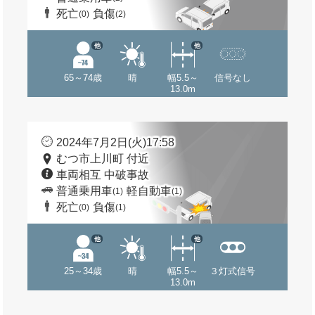
死亡
負傷
(0)
(2)
他
他
65～74歳
晴
幅5.5～
信号なし
13.0m
2024年7月2日(火)17:58
むつ市上川町 付近
車両相互 中破事故
普通乗用車
軽自動車
(1)
(1)
死亡
負傷
(0)
(1)
他
他
25～34歳
晴
幅5.5～
３灯式信号
13.0m