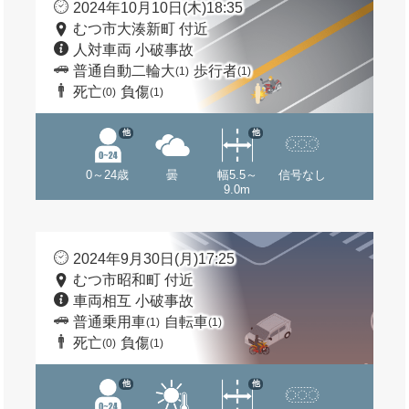
2024年10月10日(木)18:35
むつ市大湊新町 付近
人対車両 小破事故
普通自動二輪大
歩行者
(1)
(1)
死亡
負傷
(0)
(1)
他
他
0～24歳
曇
幅5.5～
信号なし
9.0m
2024年9月30日(月)17:25
むつ市昭和町 付近
車両相互 小破事故
普通乗用車
自転車
(1)
(1)
死亡
負傷
(0)
(1)
他
他