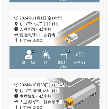
2024年11月1日(金)09:55
むつ市中央二丁目 付近
人対車両 小破事故
普通乗用車
歩行者
(1)
(1)
死亡
負傷
(0)
(1)
他
他
35～44歳
晴
幅3.5～
信号なし
5.5m
2024年10月30日(水)12:45
むつ市川内町休所 付近
車両相互 小破事故
大型貨物車
軽自動車
(1)
(1)
死亡
負傷
(0)
(1)