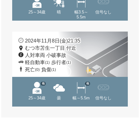
25～34歳
晴
幅3.5～
信号なし
5.5m
2024年11月8日(金)21:35
むつ市苫生一丁目 付近
人対車両 小破事故
軽自動車
歩行者
(1)
(1)
死亡
負傷
(0)
(1)
他
他
25～34歳
曇
幅～5.5m
信号なし