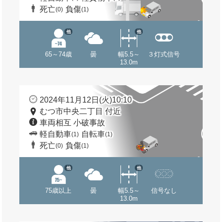
死亡
負傷
(0)
(1)
他
他
65～74歳
曇
幅5.5～
３灯式信号
13.0m
2024年11月12日(火)10:10
むつ市中央二丁目 付近
車両相互 小破事故
軽自動車
自転車
(1)
(1)
死亡
負傷
(0)
(1)
他
他
75歳以上
曇
幅5.5～
信号なし
13.0m