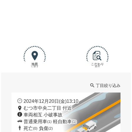
地図
こだわり
で探す
条件
丁目絞り込み
2024年12月20日(金)13:10
むつ市中央二丁目 付近
車両相互 小破事故
普通乗用車
軽自動車
(1)
(1)
死亡
負傷
(0)
(2)