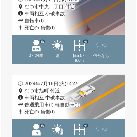
むつ市中央二丁目 付近
車両相互 小破事故
自転車
(1)
死亡
負傷
(0)
(1)
他
他
0～24歳
晴
幅5.5～
信号なし
9.0m
2024年7月16日(火)14:45
むつ市旭町 付近
車両相互 中破事故
普通乗用車
軽自動車
(1)
(1)
死亡
負傷
(0)
(1)
他
他