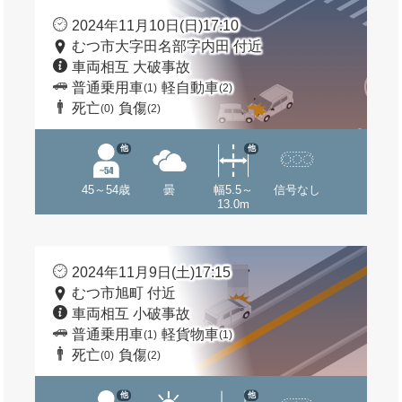
2024年11月10日(日)17:10
むつ市大字田名部字内田 付近
車両相互 大破事故
普通乗用車
軽自動車
(1)
(2)
死亡
負傷
(0)
(2)
他
他
45～54歳
曇
幅5.5～
信号なし
13.0m
2024年11月9日(土)17:15
むつ市旭町 付近
車両相互 小破事故
普通乗用車
軽貨物車
(1)
(1)
死亡
負傷
(0)
(2)
他
他