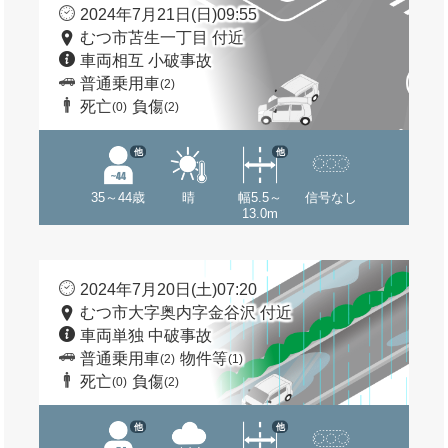
2024年7月21日(日)09:55
むつ市苫生一丁目 付近
車両相互 小破事故
普通乗用車
(2)
死亡
負傷
(0)
(2)
他
他
35～44歳
晴
幅5.5～
信号なし
13.0m
2024年7月20日(土)07:20
むつ市大字奥内字金谷沢 付近
車両単独 中破事故
普通乗用車
物件等
(2)
(1)
死亡
負傷
(0)
(2)
他
他