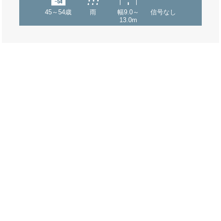
45～54歳
雨
幅9.0～
信号なし
13.0m