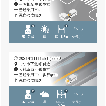
車両相互 中破事故
普通乗用車
(2)
死亡
負傷
(0)
(1)
他
他
65～74歳
晴
幅～5.5m
信号なし
2024年11月4日(月)22:20
むつ市下北町 付近
人対車両 小破事故
普通乗用車
歩行者
(1)
(1)
死亡
負傷
(0)
(1)
他
他
55～64歳
曇
幅5.5～
信号なし
9.0m