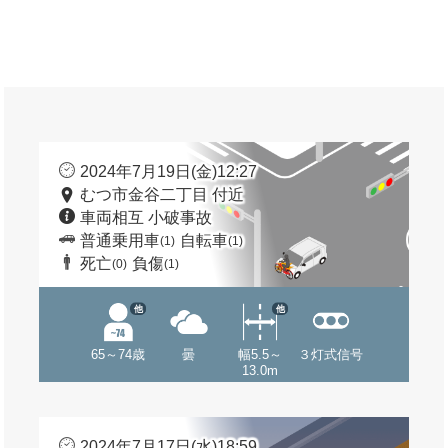
2024年7月19日(金)12:27
むつ市金谷二丁目 付近
車両相互 小破事故
普通乗用車
自転車
(1)
(1)
死亡
負傷
(0)
(1)
他
他
65～74歳
曇
幅5.5～
３灯式信号
13.0m
2024年7月17日(水)18:59