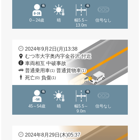
他
他
0～24歳
晴
幅5.5～
信号なし
13.0m
2024年9月2日(月)13:38
むつ市大字奥内字金谷沢 付近
車両相互 中破事故
普通乗用車
普通貨物車
(1)
(1)
死亡
負傷
(0)
(1)
他
他
45～54歳
晴
幅5.5～
信号なし
9.0m
2024年8月29日(木)05:37