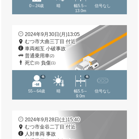
0～24歳
晴
幅5.5～
信号なし
13.0m
2024年9月30日(月)13:05
むつ市大曲三丁目 付近
車両相互 小破事故
普通乗用車
(2)
死亡
負傷
(0)
(1)
他
他
55～64歳
晴
幅5.5～
信号なし
9.0m
2024年9月28日(土)15:40
むつ市金谷二丁目 付近
人対車両 事故