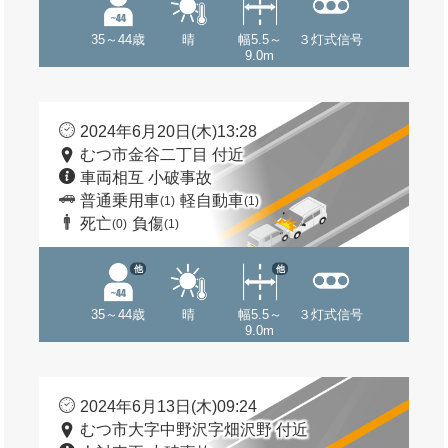
35～44歳
晴
幅5.5～
３灯式信号
9.0m
2024年6月20日(木)13:28
むつ市金谷二丁目 付近
車両相互 小破事故
普通乗用車
軽自動車
(1)
(1)
死亡
負傷
(0)
(1)
他
他
35～44歳
晴
幅5.5～
３灯式信号
9.0m
2024年6月13日(木)09:24
むつ市大字中野沢字畑沢野 付近