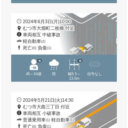
2024年6月3日(月)10:00
むつ市大畑町二枚橋 付近
車両相互 中破事故
軽自動車
(2)
死亡
負傷
(0)
(1)
他
他
45～54歳
雨
幅5.5～
信号なし
13.0m
2024年5月21日(火)14:30
むつ市大曲三丁目 付近
車両相互 小破事故
普通乗用車
軽自動車
(1)
(1)
死亡
負傷
(0)
(1)