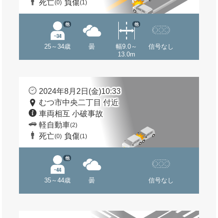
死亡
負傷
(0)
(1)
他
他
25～34歳
曇
幅9.0～
信号なし
13.0m
2024年8月2日(金)10:33
むつ市中央二丁目 付近
車両相互 小破事故
軽自動車
(2)
死亡
負傷
(0)
(1)
他
35～44歳
曇
信号なし