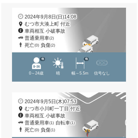
2024年9月8日(日)14:08
むつ市大湊上町 付近
車両相互 小破事故
普通乗用車
(2)
死亡
負傷
(0)
(2)
他
他
0～24歳
晴
幅～5.5m
信号なし
2024年9月5日(木)07:53
むつ市小川町一丁目 付近
車両相互 小破事故
普通乗用車
自転車
(1)
(1)
死亡
負傷
(0)
(1)