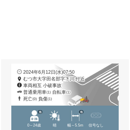
2024年6月12日(水)07:50
むつ市大字田名部字下川 付近
車両相互 小破事故
普通乗用車
自転車
(1)
(1)
死亡
負傷
(0)
(1)
他
他
0～24歳
晴
幅～5.5m
信号なし