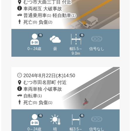
むつ市大曲三丁目 付近
車両相互 大破事故
普通乗用車
軽自動車
(1)
(1)
死亡
負傷
(0)
(2)
他
他
0～24歳
曇
幅5.5～
信号なし
9.0m
2024年8月22日(木)14:50
むつ市田名部町 付近
車両単独 小破事故
自転車
(1)
死亡
負傷
(0)
(1)
他
他
0～24歳
晴
幅3.5～
信号なし