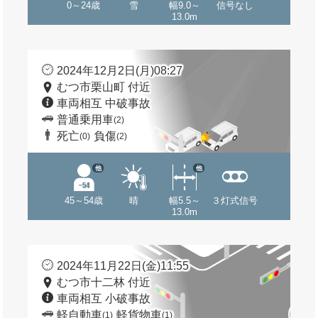
0～24歳
雪
幅9.0～
信号なし
13.0m
2024年12月2日(月)08:27
むつ市栗山町 付近
車両相互 中破事故
普通乗用車
(2)
死亡
負傷
(0)
(2)
他
他
45～54歳
晴
幅5.5～
３灯式信号
13.0m
2024年11月22日(金)11:55
むつ市十二林 付近
車両相互 小破事故
軽自動車
軽貨物車
(1)
(1)