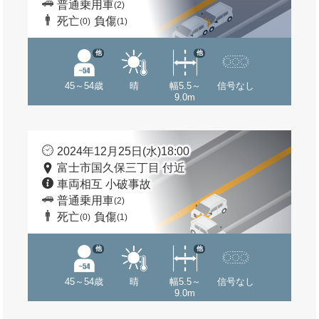
普通乗用車
(2)
死亡
負傷
(0)
(1)
他
他
45～54歳
晴
幅5.5～
信号なし
9.0m
2024年12月25日(水)18:00
富士市国久保三丁目 付近
車両相互 小破事故
普通乗用車
(2)
死亡
負傷
(0)
(1)
他
他
45～54歳
晴
幅5.5～
信号なし
9.0m