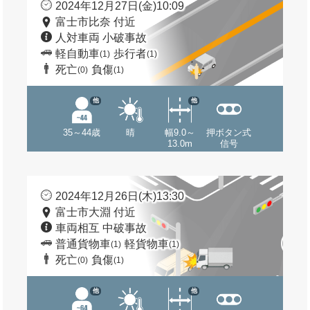
2024年12月27日(金)10:09
富士市比奈 付近
人対車両 小破事故
軽自動車
歩行者
(1)
(1)
死亡
負傷
(0)
(1)
他
他
35～44歳
晴
幅9.0～
押ボタン式
13.0m
信号
2024年12月26日(木)13:30
富士市大淵 付近
車両相互 中破事故
普通貨物車
軽貨物車
(1)
(1)
死亡
負傷
(0)
(1)
他
他