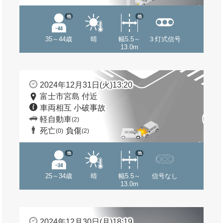
他
他
35～44歳
晴
幅5.5～
３灯式信号
13.0m
2024年12月31日(火)13:20
富士市宮島 付近
車両相互 小破事故
軽自動車
(2)
死亡
負傷
(0)
(2)
他
他
25～34歳
晴
幅5.5～
信号なし
13.0m
2024年12月30日(月)18:19