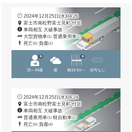
2024年12月25日(水)04:26
富士市南松野富士見町 付近
車両相互 大破事故
大型貨物車
普通乗用車
(1)
(1)
死亡
負傷
(0)
(1)
他
他
35～44歳
曇
幅19.5m～
信号なし
2024年12月25日(水)04:24
富士市南松野富士見町 付近
車両相互 大破事故
普通乗用車
軽自動車
(1)
(1)
死亡
負傷
(0)
(4)