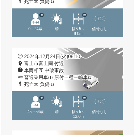
死亡
負傷
(0)
(1)
他
他
0～24歳
晴
幅5.5～
信号なし
9.0m
2024年12月24日(火)08:10
富士市富士岡 付近
車両相互 中破事故
普通乗用車
原付二種二輪車
(1)
(1)
死亡
負傷
(0)
(1)
他
他
45～54歳
晴
幅5.5～
信号なし
13.0m