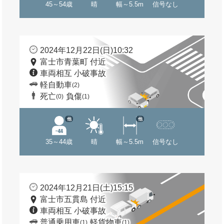
45～54歳
晴
幅～5.5m
信号なし
2024年12月22日(日)10:32
富士市青葉町 付近
車両相互 小破事故
軽自動車
(2)
死亡
負傷
(0)
(1)
他
他
35～44歳
晴
幅～5.5m
信号なし
2024年12月21日(土)15:15
富士市五貫島 付近
車両相互 小破事故
普通乗用車
軽貨物車
(1)
(1)