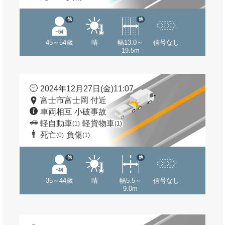
他
他
45～54歳
晴
幅13.0～
信号なし
19.5m
2024年12月27日(金)11:07
富士市富士岡 付近
車両相互 小破事故
軽自動車
軽貨物車
(1)
(1)
死亡
負傷
(0)
(1)
他
他
35～44歳
晴
幅5.5～
信号なし
9.0m