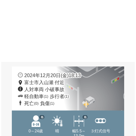
2024年12月20日(金)18:13
富士市入山瀬 付近
人対車両 小破事故
軽自動車
歩行者
(1)
(1)
死亡
負傷
(0)
(1)
他
他
0～24歳
晴
幅5.5～
３灯式信号
13.0m