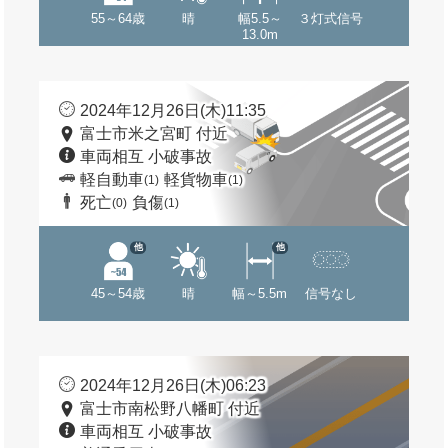
55～64歳
晴
幅5.5～
３灯式信号
13.0m
2024年12月26日(木)11:35
富士市米之宮町 付近
車両相互 小破事故
軽自動車
軽貨物車
(1)
(1)
死亡
負傷
(0)
(1)
他
他
45～54歳
晴
幅～5.5m
信号なし
2024年12月26日(木)06:23
富士市南松野八幡町 付近
車両相互 小破事故