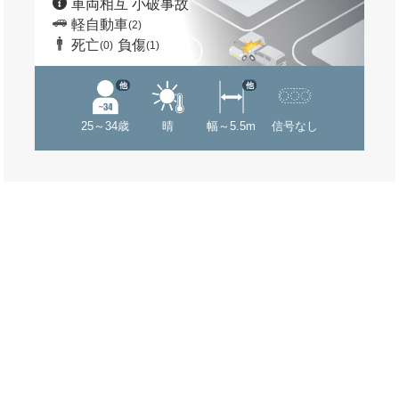
車両相互 小破事故
軽自動車
(2)
死亡
負傷
(0)
(1)
他
他
25～34歳
晴
幅～5.5m
信号なし