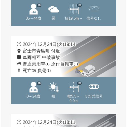
他
他
35～44歳
曇
幅19.5m～
信号なし
2024年12月24日(火)19:14
富士市青島町 付近
車両相互 中破事故
普通乗用車
原付自転車
(1)
(1)
死亡
負傷
(0)
(1)
他
他
0～24歳
晴
幅5.5～
３灯式信号
9.0m
2024年12月24日(火)18:11