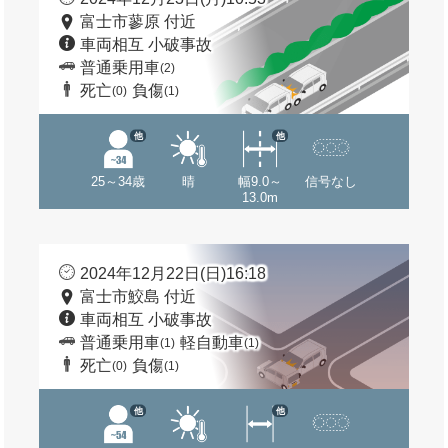
富士市蓼原 付近
車両相互 小破事故
普通乗用車
(2)
死亡
負傷
(0)
(1)
他
他
25～34歳
晴
幅9.0～
信号なし
13.0m
2024年12月22日(日)16:18
富士市鮫島 付近
車両相互 小破事故
普通乗用車
軽自動車
(1)
(1)
死亡
負傷
(0)
(1)
他
他