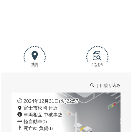
地図
こだわり
で探す
条件
丁目絞り込み
2024年12月31日(火)22:57
富士市松岡 付近
車両相互 中破事故
軽自動車
(2)
死亡
負傷
(0)
(1)