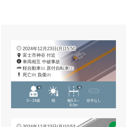
2024年12月23日(月)15:50
富士市神谷 付近
車両相互 中破事故
軽自動車
原付自転車
(1)
(1)
死亡
負傷
(0)
(2)
他
他
0～24歳
晴
幅5.5～
信号なし
9.0m
2024年12月23日(月)10:53