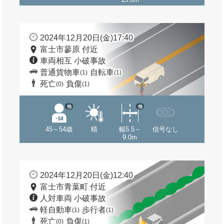
2024年12月20日(金)17:40
富士市蓼原 付近
車両相互 小破事故
普通貨物車
自転車
(1)
(1)
死亡
負傷
(0)
(1)
他
他
45～54歳
晴
幅5.5～
信号なし
9.0m
2024年12月20日(金)12:40
富士市青葉町 付近
人対車両 小破事故
軽自動車
歩行者
(1)
(1)
死亡
負傷
(0)
(1)