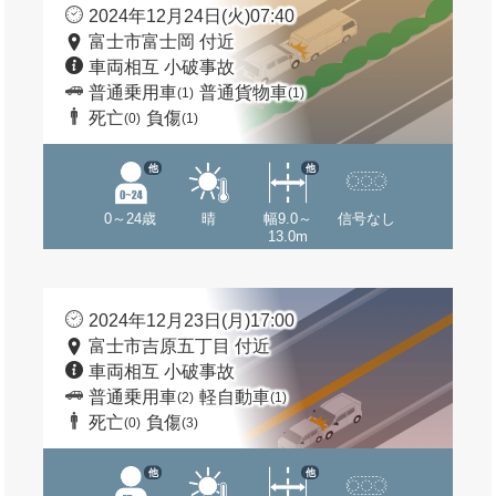
2024年12月24日(火)07:40
富士市富士岡 付近
車両相互 小破事故
普通乗用車
普通貨物車
(1)
(1)
死亡
負傷
(0)
(1)
他
他
0～24歳
晴
幅9.0～
信号なし
13.0m
2024年12月23日(月)17:00
富士市吉原五丁目 付近
車両相互 小破事故
普通乗用車
軽自動車
(2)
(1)
死亡
負傷
(0)
(3)
他
他