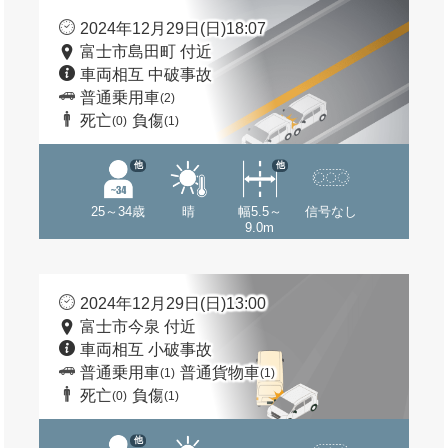
2024年12月29日(日)18:07
富士市島田町 付近
車両相互 中破事故
普通乗用車
(2)
死亡
負傷
(0)
(1)
他
他
25～34歳
晴
幅5.5～
信号なし
9.0m
2024年12月29日(日)13:00
富士市今泉 付近
車両相互 小破事故
普通乗用車
普通貨物車
(1)
(1)
死亡
負傷
(0)
(1)
他