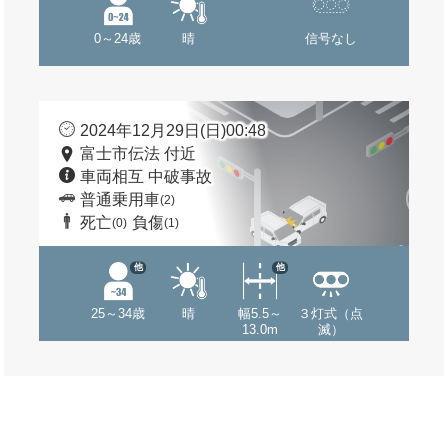
0～24歳
晴
信号なし
2024年12月29日(日)00:48
富士市伝法 付近
車両相互 中破事故
普通乗用車
(2)
死亡
負傷
(0)
(1)
他
他
25～34歳
晴
幅5.5～
３灯式（点
13.0m
滅）