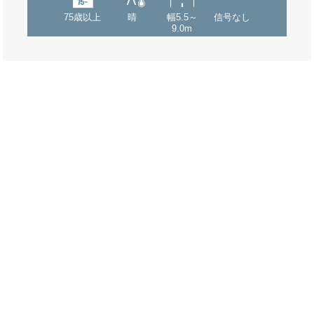
75歳以上
晴
幅5.5～
信号なし
9.0m