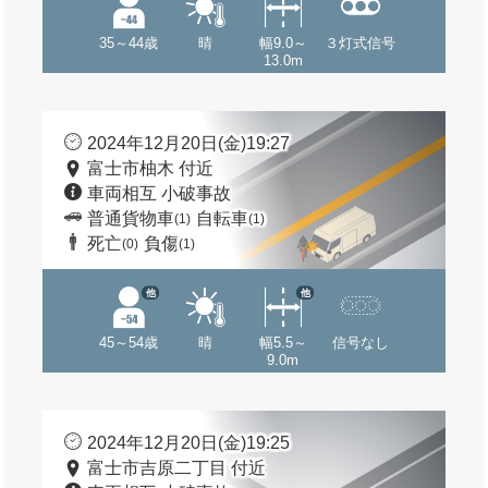
35～44歳
晴
幅9.0～
３灯式信号
13.0m
2024年12月20日(金)19:27
富士市柚木 付近
車両相互 小破事故
普通貨物車
自転車
(1)
(1)
死亡
負傷
(0)
(1)
他
他
45～54歳
晴
幅5.5～
信号なし
9.0m
2024年12月20日(金)19:25
富士市吉原二丁目 付近