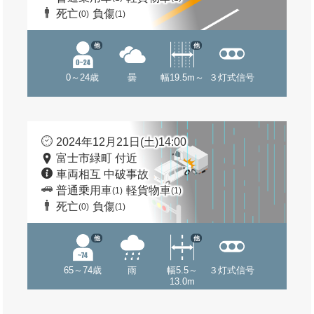
死亡
負傷
(0)
(1)
他
他
0～24歳
曇
幅19.5m～
３灯式信号
2024年12月21日(土)14:00
富士市緑町 付近
車両相互 中破事故
普通乗用車
軽貨物車
(1)
(1)
死亡
負傷
(0)
(1)
他
他
65～74歳
雨
幅5.5～
３灯式信号
13.0m