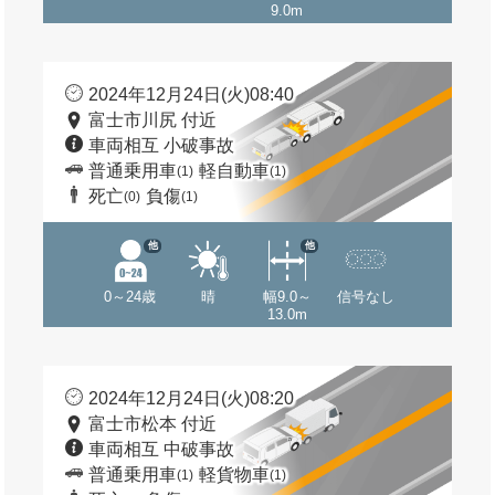
9.0m
2024年12月24日(火)08:40
富士市川尻 付近
車両相互 小破事故
普通乗用車
軽自動車
(1)
(1)
死亡
負傷
(0)
(1)
他
他
0～24歳
晴
幅9.0～
信号なし
13.0m
2024年12月24日(火)08:20
富士市松本 付近
車両相互 中破事故
普通乗用車
軽貨物車
(1)
(1)