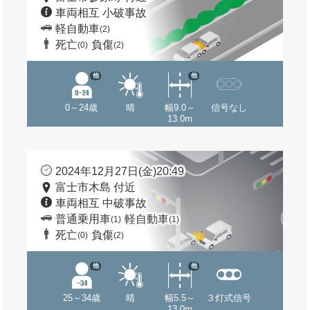
車両相互 小破事故
軽自動車
(2)
死亡
負傷
(0)
(2)
他
他
0～24歳
晴
幅9.0～
信号なし
13.0m
2024年12月27日(金)20:49
富士市木島 付近
車両相互 中破事故
普通乗用車
軽自動車
(1)
(1)
死亡
負傷
(0)
(2)
他
他
25～34歳
晴
幅5.5～
３灯式信号
13.0m