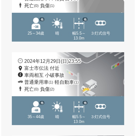
死亡
負傷
(0)
(1)
他
他
25～34歳
晴
幅5.5～
３灯式信号
13.0m
2024年12月29日(日)23:55
富士市伝法 付近
車両相互 小破事故
普通乗用車
軽自動車
(1)
(1)
死亡
負傷
(0)
(2)
他
他
35～44歳
晴
幅5.5～
３灯式信号
13.0m