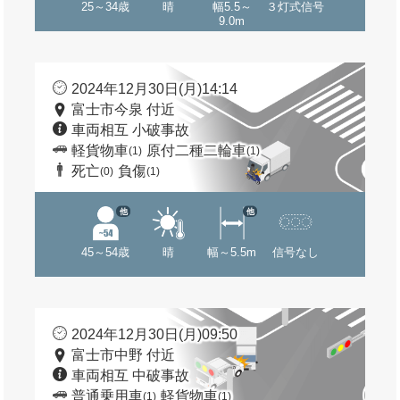
25～34歳
晴
幅5.5～
３灯式信号
9.0m
2024年12月30日(月)14:14
富士市今泉 付近
車両相互 小破事故
軽貨物車
原付二種二輪車
(1)
(1)
死亡
負傷
(0)
(1)
他
他
45～54歳
晴
幅～5.5m
信号なし
2024年12月30日(月)09:50
富士市中野 付近
車両相互 中破事故
普通乗用車
軽貨物車
(1)
(1)