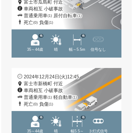
富士市瓜島町 付近
車両相互 小破事故
普通乗用車
原付自転車
(1)
(1)
死亡
負傷
(0)
(1)
他
他
35～44歳
晴
幅～5.5m
信号なし
2024年12月24日(火)12:45
富士市新橋町 付近
車両相互 小破事故
普通乗用車
軽自動車
(1)
(1)
死亡
負傷
(0)
(1)
他
他
35～44歳
晴
幅5.5～
３灯式信号