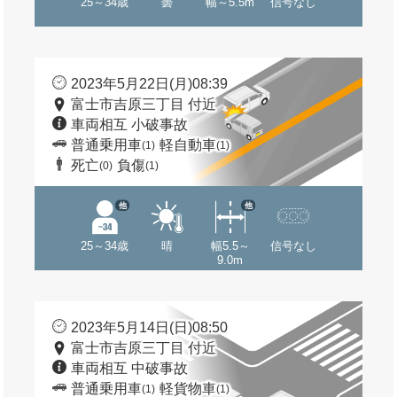
25～34歳
曇
幅～5.5m
信号なし
2023年5月22日(月)08:39
富士市吉原三丁目 付近
車両相互 小破事故
普通乗用車
軽自動車
(1)
(1)
死亡
負傷
(0)
(1)
他
他
25～34歳
晴
幅5.5～
信号なし
9.0m
2023年5月14日(日)08:50
富士市吉原三丁目 付近
車両相互 中破事故
普通乗用車
軽貨物車
(1)
(1)