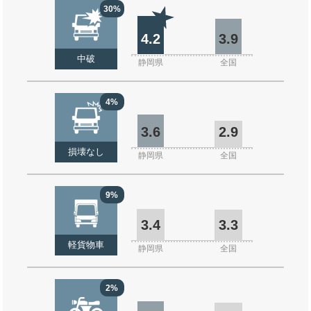
30%
4.2
3.9
中破
静岡県
全国
4%
3.6
2.9
損壊なし
静岡県
全国
9%
3.4
3.3
軽貨物車
静岡県
全国
2%