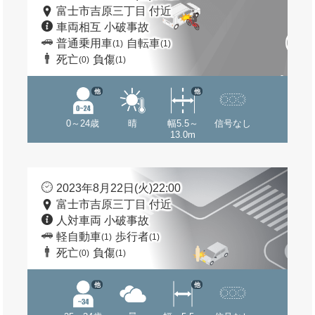
富士市吉原三丁目 付近
車両相互 小破事故
普通乗用車
自転車
(1)
(1)
死亡
負傷
(0)
(1)
他
他
0～24歳
晴
幅5.5～
信号なし
13.0m
2023年8月22日(火)22:00
富士市吉原三丁目 付近
人対車両 小破事故
軽自動車
歩行者
(1)
(1)
死亡
負傷
(0)
(1)
他
他