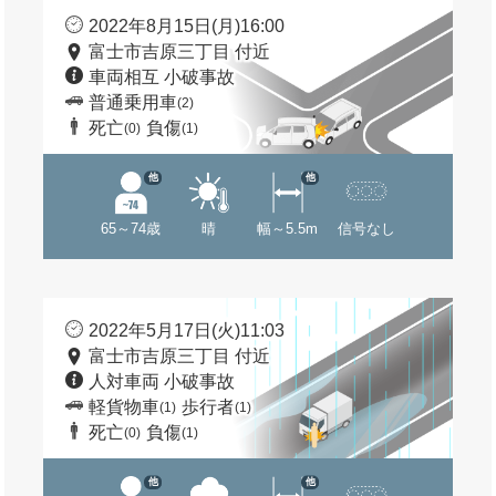
2022年8月15日(月)16:00
富士市吉原三丁目 付近
車両相互 小破事故
普通乗用車
(2)
死亡
負傷
(0)
(1)
他
他
65～74歳
晴
幅～5.5m
信号なし
2022年5月17日(火)11:03
富士市吉原三丁目 付近
人対車両 小破事故
軽貨物車
歩行者
(1)
(1)
死亡
負傷
(0)
(1)
他
他