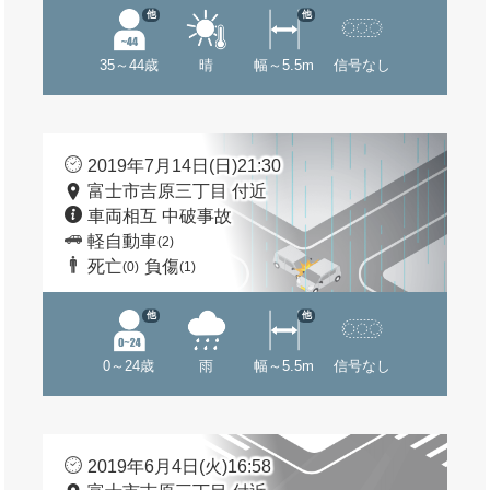
他
他
35～44歳
晴
幅～5.5m
信号なし
2019年7月14日(日)21:30
富士市吉原三丁目 付近
車両相互 中破事故
軽自動車
(2)
死亡
負傷
(0)
(1)
他
他
0～24歳
雨
幅～5.5m
信号なし
2019年6月4日(火)16:58