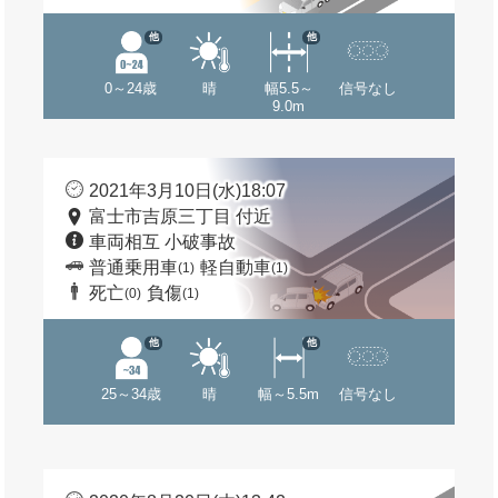
他
他
0～24歳
晴
幅5.5～
信号なし
9.0m
2021年3月10日(水)18:07
富士市吉原三丁目 付近
車両相互 小破事故
普通乗用車
軽自動車
(1)
(1)
死亡
負傷
(0)
(1)
他
他
25～34歳
晴
幅～5.5m
信号なし