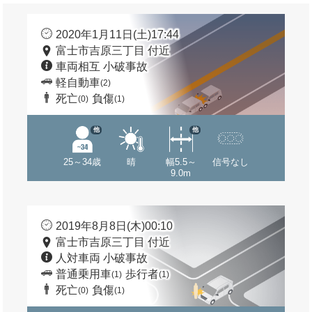
2020年1月11日(土)17:44
富士市吉原三丁目 付近
車両相互 小破事故
軽自動車
(2)
死亡
負傷
(0)
(1)
他
他
25～34歳
晴
幅5.5～
信号なし
9.0m
2019年8月8日(木)00:10
富士市吉原三丁目 付近
人対車両 小破事故
普通乗用車
歩行者
(1)
(1)
死亡
負傷
(0)
(1)