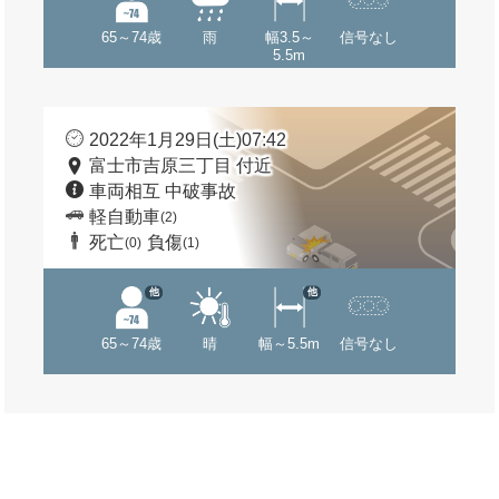
65～74歳
雨
幅3.5～
信号なし
5.5m
2022年1月29日(土)07:42
富士市吉原三丁目 付近
車両相互 中破事故
軽自動車
(2)
死亡
負傷
(0)
(1)
他
他
65～74歳
晴
幅～5.5m
信号なし