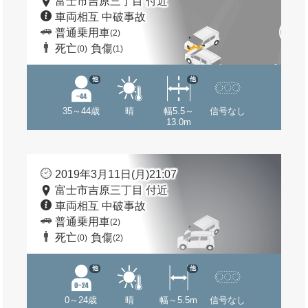
富士市吉原三丁目 付近
車両相互 中破事故
普通乗用車
(2)
死亡
負傷
(0)
(1)
他
他
35～44歳
晴
幅5.5～
信号なし
13.0m
2019年3月11日(月)21:07
富士市吉原三丁目 付近
車両相互 中破事故
普通乗用車
(2)
死亡
負傷
(0)
(2)
他
他
0～24歳
晴
幅～5.5m
信号なし