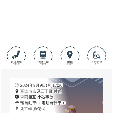
都道府県
沿線・駅
地図
こだわり
で探す
で探す
で探す
条件
2024年9月9日(月)17:20
富士市吉原三丁目 付近
車両相互 小破事故
軽自動車
電動自転車
(1)
(1)
死亡
負傷
(0)
(1)