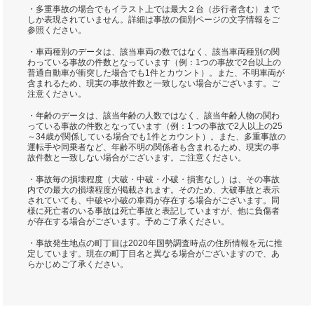
・多重事故の場合でもイラスト上では最大２台（歩行者含む）まで
しか表現されていません。詳細は事故の個別ページの文字情報をご
参照ください。
・車両種別のデータは、該当車両の数ではなく、該当車両種別の関
わっている事故の件数となっています（例：1つの事故で2台以上の
普通自動車が衝突した場合でも1件とカウント）。また、不明車両が
含まれるため、現実の事故件数と一致しない場合がございます。ご
注意ください。
・年齢のデータは、該当年齢の人数ではなく、該当年齢人物の関わ
っている事故の件数となっています（例：1つの事故で2人以上の25
～34歳が関係している場合でも1件とカウント）。また、多重事故の
運転手や同乗者など、年齢不明の関係者も含まれるため、現実の事
故件数と一致しない場合がございます。ご注意ください。
・事故毎の損壊程度（大破・中破・小破・損害なし）は、その事故
内での最大の損壊程度が掲載されます。そのため、大破事故と表示
されていても、中破や小破の車両が存在する場合がございます。同
様に死亡者のいる事故は死亡事故と表記していますが、他に負傷者
が存在する場合がございます。予めご了承ください。
・事故発生地点の町丁目は2020年国勢調査時点の住所情報を元に推
定しています。現在の町丁目名と異なる場合がございますので、あ
らかじめご了承ください。