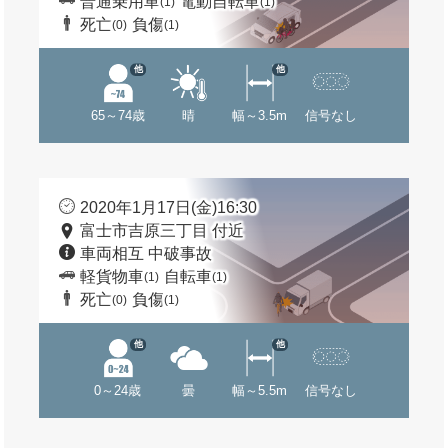
普通乗用車
電動自転車
(1)
(1)
死亡
負傷
(0)
(1)
他
他
65～74歳
晴
幅～3.5m
信号なし
2020年1月17日(金)16:30
富士市吉原三丁目 付近
車両相互 中破事故
軽貨物車
自転車
(1)
(1)
死亡
負傷
(0)
(1)
他
他
0～24歳
曇
幅～5.5m
信号なし