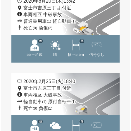
2020年8月20日(木)13:42
富士市吉原三丁目 付近
車両相互 中破事故
普通乗用車
軽自動車
(1)
(1)
死亡
負傷
(0)
(2)
他
他
55～64歳
晴
幅～5.5m
信号なし
2020年2月25日(火)18:40
富士市吉原三丁目 付近
車両相互 大破事故
軽自動車
原付自転車
(1)
(1)
死亡
負傷
(0)
(1)
他
他