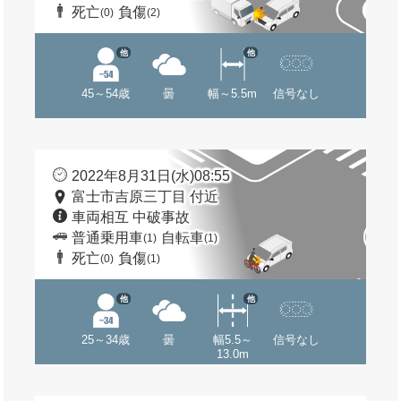
死亡
負傷
(0)
(2)
他
他
45～54歳
曇
幅～5.5m
信号なし
2022年8月31日(水)08:55
富士市吉原三丁目 付近
車両相互 中破事故
普通乗用車
自転車
(1)
(1)
死亡
負傷
(0)
(1)
他
他
25～34歳
曇
幅5.5～
信号なし
13.0m