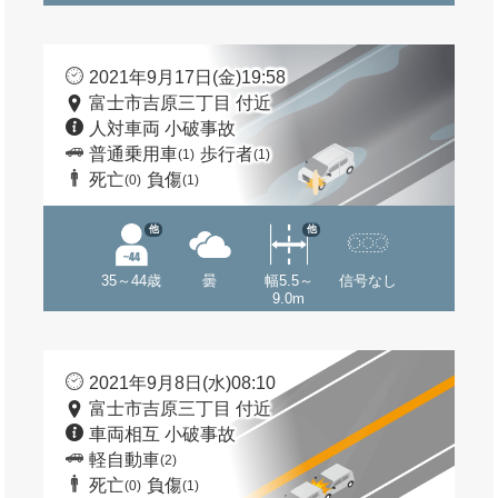
2021年9月17日(金)19:58
富士市吉原三丁目 付近
人対車両 小破事故
普通乗用車
歩行者
(1)
(1)
死亡
負傷
(0)
(1)
他
他
35～44歳
曇
幅5.5～
信号なし
9.0m
2021年9月8日(水)08:10
富士市吉原三丁目 付近
車両相互 小破事故
軽自動車
(2)
死亡
負傷
(0)
(1)