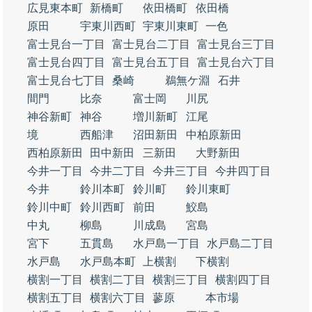
広見東本町
新橋町
依田橋町
依田橋
原田
宇東川西町
宇東川東町
一色
富士見台一丁目
富士見台二丁目
富士見台三丁目
富士見台四丁目
富士見台五丁目
富士見台六丁目
富士見台七丁目
桑崎
鵜無ケ淵
石井
間門
比奈
富士岡
川尻
神谷新町
神谷
増川新町
江尾
境
西船津
沼田新田
中柏原新田
西柏原新田
田中新田
三新田
大野新田
今井一丁目
今井二丁目
今井三丁目
今井四丁目
今井
鈴川本町
鈴川町
鈴川東町
鈴川中町
鈴川西町
前田
鮫島
中丸
柳島
川成島
宮島
宮下
五貫島
水戸島一丁目
水戸島二丁目
水戸島
水戸島本町
上横割
下横割
横割一丁目
横割二丁目
横割三丁目
横割四丁目
横割五丁目
横割六丁目
蓼原
本市場