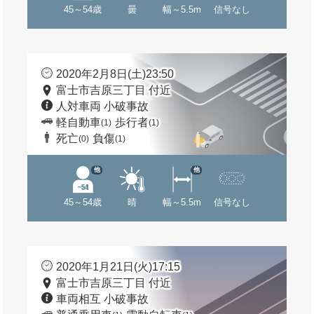
45～54歳
曇
幅～5.5m
信号なし
2020年2月8日(土)23:50
富士市吉原三丁目 付近
人対車両 小破事故
軽自動車
歩行者
(1)
(1)
死亡
負傷
(0)
(1)
他
他
45～54歳
晴
幅～5.5m
信号なし
2020年1月21日(火)17:15
富士市吉原三丁目 付近
車両相互 小破事故