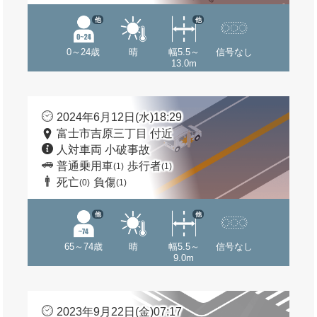
他
他
0～24歳
晴
幅5.5～
信号なし
13.0m
2024年6月12日(水)18:29
富士市吉原三丁目 付近
人対車両 小破事故
普通乗用車
歩行者
(1)
(1)
死亡
負傷
(0)
(1)
他
他
65～74歳
晴
幅5.5～
信号なし
9.0m
2023年9月22日(金)07:17