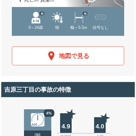
(0)
(1)
他
他
0～24歳
晴
幅～5.5m
信号なし
地図で見る
吉原三丁目の事故の特徴
4%
4.9
4.0
0時