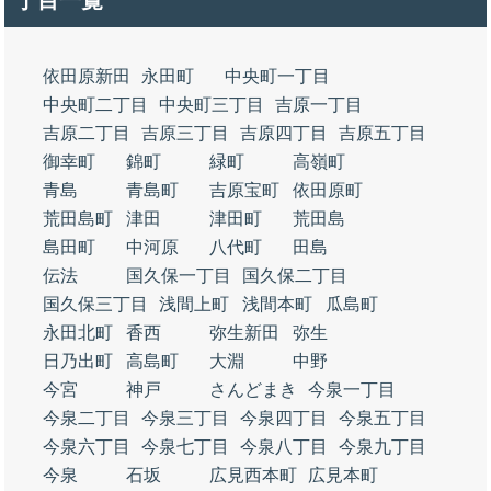
丁目一覧
依田原新田
永田町
中央町一丁目
中央町二丁目
中央町三丁目
吉原一丁目
吉原二丁目
吉原三丁目
吉原四丁目
吉原五丁目
御幸町
錦町
緑町
高嶺町
青島
青島町
吉原宝町
依田原町
荒田島町
津田
津田町
荒田島
島田町
中河原
八代町
田島
伝法
国久保一丁目
国久保二丁目
国久保三丁目
浅間上町
浅間本町
瓜島町
永田北町
香西
弥生新田
弥生
日乃出町
高島町
大淵
中野
今宮
神戸
さんどまき
今泉一丁目
今泉二丁目
今泉三丁目
今泉四丁目
今泉五丁目
今泉六丁目
今泉七丁目
今泉八丁目
今泉九丁目
今泉
石坂
広見西本町
広見本町