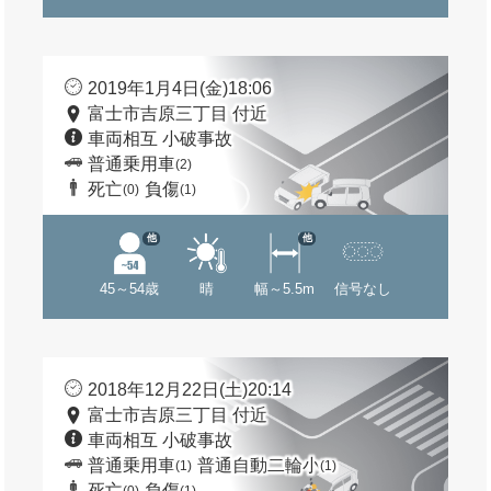
2019年1月4日(金)18:06
富士市吉原三丁目 付近
車両相互 小破事故
普通乗用車
(2)
死亡
負傷
(0)
(1)
他
他
45～54歳
晴
幅～5.5m
信号なし
2018年12月22日(土)20:14
富士市吉原三丁目 付近
車両相互 小破事故
普通乗用車
普通自動二輪小
(1)
(1)
死亡
負傷