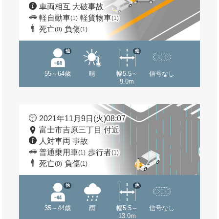
車両相互 大破事故
軽自動車
軽貨物車
(1)
(1)
死亡
負傷
(0)
(1)
他
他
55～64歳
晴
幅5.5～
信号なし
9.0m
2021年11月9日(火)08:07
富士市吉原三丁目 付近
人対車両 事故
普通乗用車
歩行者
(1)
(1)
死亡
負傷
(0)
(1)
他
他
35～44歳
雨
幅5.5～
信号なし
13.0m