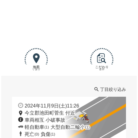
地図
こだわり
で探す
条件
丁目絞り込み
2024年11月9日(土)11:26
今立郡池田町菅生 付近
車両相互 小破事故
軽自動車
大型自動二輪小
(1)
(1)
死亡
負傷
(0)
(1)