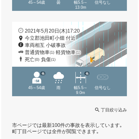
45～54歳
曇
幅5.5～
信号なし
13.0m
2021年5月20日(木)17:20
今立郡池田町小畑 付近
車両相互 小破事故
普通貨物車
軽貨物車
(1)
(1)
死亡
負傷
(0)
(1)
他
他
45～54歳
雨
幅5.5～
信号なし
9.0m
丁目絞り込み
市ページでは最新100件の事故を表示しています｡
町丁目ページでは全件が閲覧できます｡