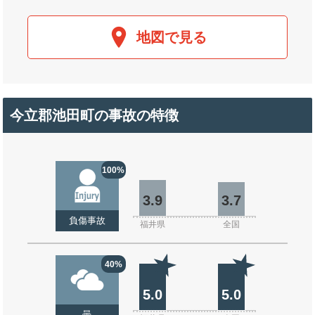
地図で見る
今立郡池田町の事故の特徴
100%
3.9
3.7
負傷事故
福井県
全国
40%
5.0
5.0