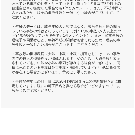
わっている事故の件数となっています（例：1つの事故で2台以上の
普通自動車が衝突した場合でも1件とカウント）。また、不明車両が
含まれるため、現実の事故件数と一致しない場合がございます。ご
注意ください。
・年齢のデータは、該当年齢の人数ではなく、該当年齢人物の関わ
っている事故の件数となっています（例：1つの事故で2人以上の25
～34歳が関係している場合でも1件とカウント）。また、多重事故の
運転手や同乗者など、年齢不明の関係者も含まれるため、現実の事
故件数と一致しない場合がございます。ご注意ください。
・事故毎の損壊程度（大破・中破・小破・損害なし）は、その事故
内での最大の損壊程度が掲載されます。そのため、大破事故と表示
されていても、中破や小破の車両が存在する場合がございます。同
様に死亡者のいる事故は死亡事故と表記していますが、他に負傷者
が存在する場合がございます。予めご了承ください。
・事故発生地点の町丁目は2020年国勢調査時点の住所情報を元に推
定しています。現在の町丁目名と異なる場合がございますので、あ
らかじめご了承ください。