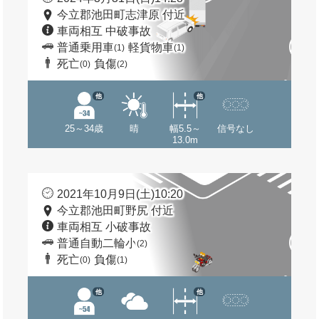
今立郡池田町志津原 付近
車両相互 中破事故
普通乗用車
軽貨物車
(1)
(1)
死亡
負傷
(0)
(2)
他
他
25～34歳
晴
幅5.5～
信号なし
13.0m
2021年10月9日(土)10:20
今立郡池田町野尻 付近
車両相互 小破事故
普通自動二輪小
(2)
死亡
負傷
(0)
(1)
他
他