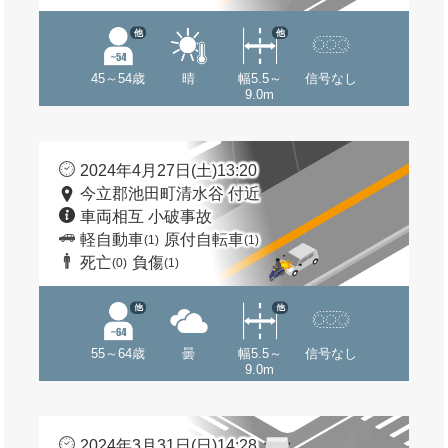
他
他
45～54歳
晴
幅5.5～
信号なし
9.0m
2024年4月27日(土)13:20
今立郡池田町清水谷 付近
車両相互 小破事故
軽自動車
原付自転車
(1)
(1)
死亡
負傷
(0)
(1)
他
他
55～64歳
曇
幅5.5～
信号なし
9.0m
2024年3月31日(日)14:28