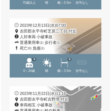
75歳以上
晴
幅～5.5m
信号なし
2023年12月13日(水)07:00
吉田郡永平寺町芝原三丁目 付近
人対車両 小破事故
普通乗用車
歩行者
(1)
(1)
死亡
負傷
(0)
(1)
他
他
0～24歳
晴
幅～3.5m
信号なし
2023年11月22日(水)11:16
吉田郡永平寺町吉野堺 付近
車両相互 小破事故
普通乗用車
軽自動車
(1)
(1)