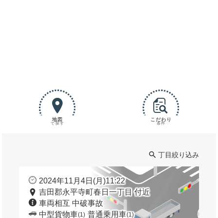
地図
こだわり
で探す
条件
丁目絞り込み
2024年11月4日(月)11:22
吉田郡永平寺町春日一丁目 付近
車両相互 中破事故
中型貨物車
普通乗用車
(1)
(1)