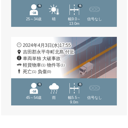
他
他
25～34歳
晴
幅9.0～
信号なし
13.0m
2024年4月3日(水)17:55
吉田郡永平寺町北島 付近
車両単独 大破事故
軽貨物車
物件等
(1)
(1)
死亡
負傷
(1)
(0)
他
他
45～54歳
雨
幅5.5～
信号なし
9.0m