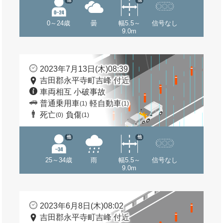
他
他
0～24歳
曇
幅5.5～
信号なし
9.0m
2023年7月13日(木)08:39
吉田郡永平寺町吉峰 付近
車両相互 小破事故
普通乗用車
軽自動車
(1)
(1)
死亡
負傷
(0)
(1)
他
他
25～34歳
雨
幅5.5～
信号なし
9.0m
2023年6月8日(木)08:02
吉田郡永平寺町吉峰 付近