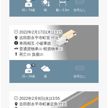
65～74歳
晴
幅～3.5m
信号なし
2022年2月17日(木)13:15
吉田郡永平寺町室 付近
車両相互 小破事故
普通貨物車
軽貨物車
(1)
(1)
死亡
負傷
(0)
(2)
他
25～34歳
曇
信号なし
2022年2月9日(水)13:55
吉田郡永平寺町兼定島 付近