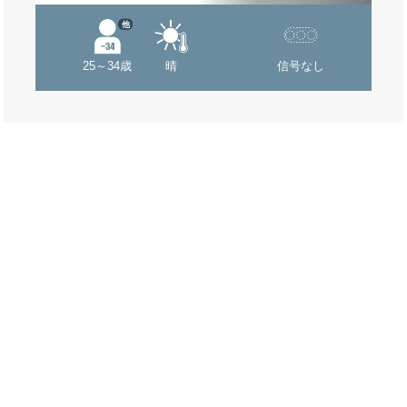
他
25～34歳
晴
信号なし