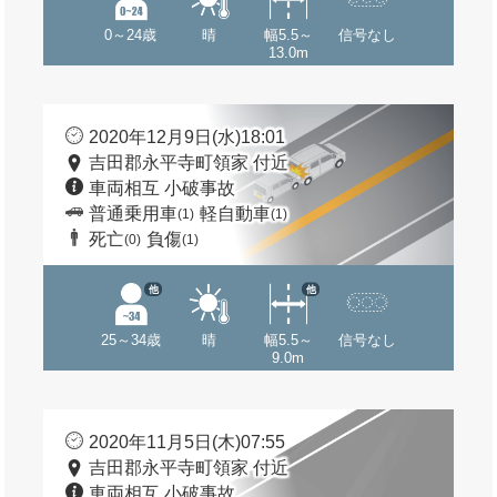
0～24歳
晴
幅5.5～
信号なし
13.0m
2020年12月9日(水)18:01
吉田郡永平寺町領家 付近
車両相互 小破事故
普通乗用車
軽自動車
(1)
(1)
死亡
負傷
(0)
(1)
他
他
25～34歳
晴
幅5.5～
信号なし
9.0m
2020年11月5日(木)07:55
吉田郡永平寺町領家 付近
車両相互 小破事故