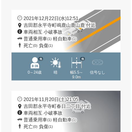
2021年12月22日(水)12:51
吉田郡永平寺町鳴鹿山鹿山鹿 付近
車両相互 小破事故
普通乗用車
軽自動車
(1)
(1)
死亡
負傷
(0)
(1)
他
他
0～24歳
晴
幅5.5～
信号なし
9.0m
2021年11月20日(土)21:05
吉田郡永平寺町春日二丁目 付近
車両相互 小破事故
普通乗用車
軽自動車
(1)
(1)
死亡
負傷
(0)
(1)