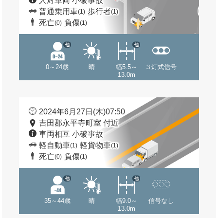
人対車両 小破事故
普通乗用車
歩行者
(1)
(1)
死亡
負傷
(0)
(1)
他
他
0～24歳
晴
幅5.5～
３灯式信号
13.0m
2024年6月27日(木)07:50
吉田郡永平寺町室 付近
車両相互 小破事故
軽自動車
軽貨物車
(1)
(1)
死亡
負傷
(0)
(1)
他
他
35～44歳
晴
幅9.0～
信号なし
13.0m