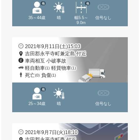
他
他
35～44歳
晴
幅5.5～
信号なし
9.0m
2021年9月11日(土)15:03
吉田郡永平寺町兼定島 付近
車両相互 小破事故
軽自動車
軽貨物車
(1)
(1)
死亡
負傷
(0)
(1)
他
25～34歳
晴
信号なし
2021年9月7日(火)18:10
吉田郡永平寺町轟 付近