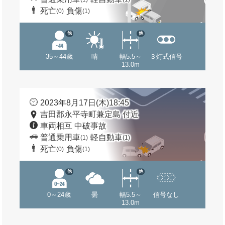
死亡
負傷
(0)
(1)
他
他
35～44歳
晴
幅5.5～
３灯式信号
13.0m
2023年8月17日(木)18:45
吉田郡永平寺町兼定島 付近
車両相互 中破事故
普通乗用車
軽自動車
(1)
(1)
死亡
負傷
(0)
(1)
他
他
0～24歳
曇
幅5.5～
信号なし
13.0m