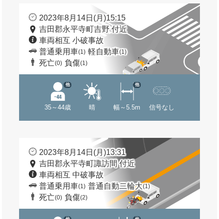
2023年8月14日(月)15:15
吉田郡永平寺町吉野 付近
車両相互 小破事故
普通乗用車
軽自動車
(1)
(1)
死亡
負傷
(0)
(1)
他
他
35～44歳
晴
幅～5.5m
信号なし
2023年8月14日(月)13:31
吉田郡永平寺町諏訪間 付近
車両相互 中破事故
普通乗用車
普通自動二輪大
(1)
(1)
死亡
負傷
(0)
(2)