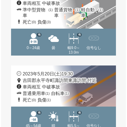
車両相互 中破事故
準中型貨物
普通貨物
軽自動
(1)
(1)
(1)
車
車
車
死亡
負傷
(0)
(3)
他
他
0～24歳
曇
幅9.0～
信号なし
13.0m
2023年5月20日(土)19:30
吉田郡永平寺町諏訪間東諏訪間 付近
車両相互 中破事故
普通乗用車
自転車
(1)
(1)
死亡
負傷
(0)
(1)
他
他
45～54歳
晴
幅5.5～
信号なし