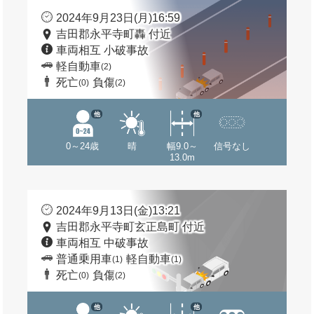
2024年9月23日(月)16:59
吉田郡永平寺町轟 付近
車両相互 小破事故
軽自動車
(2)
死亡
負傷
(0)
(2)
他
他
0～24歳
晴
幅9.0～
信号なし
13.0m
2024年9月13日(金)13:21
吉田郡永平寺町玄正島町 付近
車両相互 中破事故
普通乗用車
軽自動車
(1)
(1)
死亡
負傷
(0)
(2)
他
他