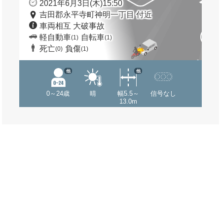
2021年6月3日(木)15:50
吉田郡永平寺町神明一丁目 付近
車両相互 大破事故
軽自動車
自転車
(1)
(1)
死亡
負傷
(0)
(1)
他
他
0～24歳
晴
幅5.5～
信号なし
13.0m