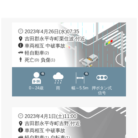
2023年4月26日(水)07:35
吉田郡永平寺町栗住波 付近
車両相互 中破事故
軽自動車
(2)
死亡
負傷
(0)
(1)
他
他
0～24歳
雨
幅～5.5m
押ボタン式
信号
2023年4月1日(土)11:00
吉田郡永平寺町吉野 付近
車両相互 中破事故
軽自動車
自転車
(1)
(1)