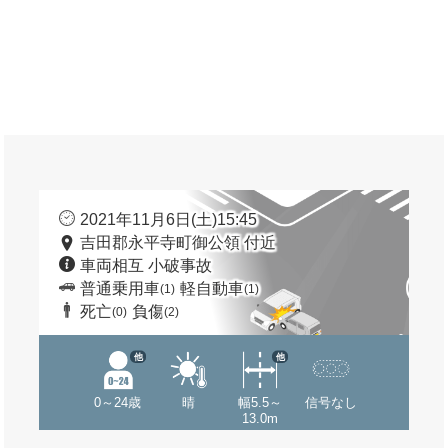
2021年11月6日(土)15:45
吉田郡永平寺町御公領 付近
車両相互 小破事故
普通乗用車
軽自動車
(1)
(1)
死亡
負傷
(0)
(2)
他
他
0～24歳
晴
幅5.5～
信号なし
13.0m