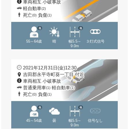
車両相互 小破事故
軽自動車
(2)
死亡
負傷
(0)
(1)
他
他
55～64歳
晴
幅5.5～
３灯式信号
9.0m
2021年12月31日(金)12:30
吉田郡永平寺町葵一丁目 付近
車両相互 小破事故
普通乗用車
軽自動車
(1)
(1)
死亡
負傷
(0)
(1)
他
他
45～54歳
曇
幅5.5～
信号なし
9.0m