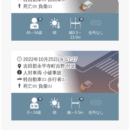
死亡
負傷
(0)
(1)
他
他
45～54歳
晴
幅5.5～
信号なし
13.0m
2022年10月25日(火)17:27
吉田郡永平寺町吉野 付近
人対車両 小破事故
軽自動車
歩行者
(1)
(1)
死亡
負傷
(0)
(1)
他
他
0～24歳
晴
幅～5.5m
信号なし