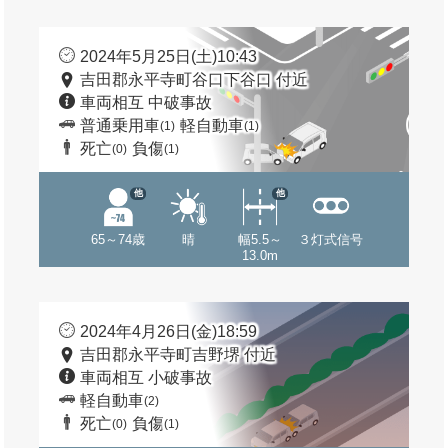
2024年5月25日(土)10:43
吉田郡永平寺町谷口下谷口 付近
車両相互 中破事故
普通乗用車
軽自動車
(1)
(1)
死亡
負傷
(0)
(1)
他
他
65～74歳
晴
幅5.5～
３灯式信号
13.0m
2024年4月26日(金)18:59
吉田郡永平寺町吉野堺 付近
車両相互 小破事故
軽自動車
(2)
死亡
負傷
(0)
(1)