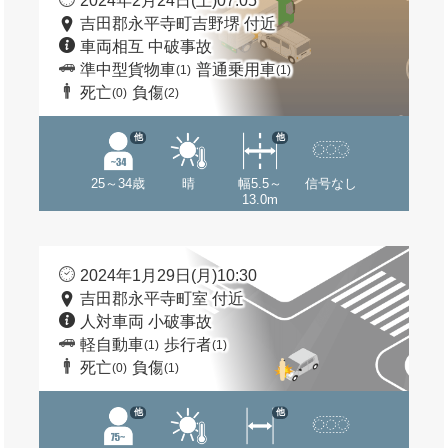
2024年2月24日(土)07:05
吉田郡永平寺町吉野堺 付近
車両相互 中破事故
準中型貨物車
普通乗用車
(1)
(1)
死亡
負傷
(0)
(2)
他
他
25～34歳
晴
幅5.5～
信号なし
13.0m
2024年1月29日(月)10:30
吉田郡永平寺町室 付近
人対車両 小破事故
軽自動車
歩行者
(1)
(1)
死亡
負傷
(0)
(1)
他
他