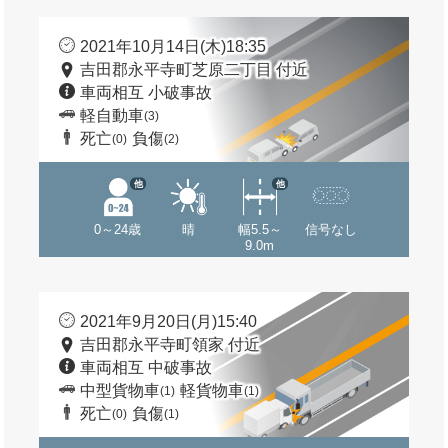
2021年10月14日(木)18:35
吉田郡永平寺町芝原二丁目 付近
車両相互 小破事故
軽自動車
(3)
死亡
負傷
(0)
(2)
他
他
0～24歳
晴
幅5.5～
信号なし
9.0m
2021年9月20日(月)15:40
吉田郡永平寺町領家 付近
車両相互 中破事故
中型貨物車
軽貨物車
(1)
(1)
死亡
負傷
(0)
(1)