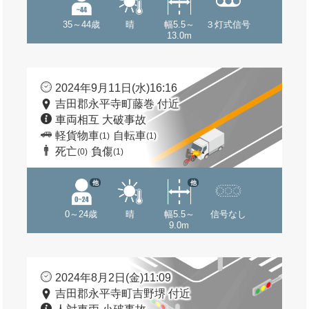
35～44歳
晴
幅5.5～
３灯式信号
13.0m
2024年9月11日(水)16:16
吉田郡永平寺町藤巻 付近
車両相互 大破事故
軽貨物車
自転車
(1)
(1)
死亡
負傷
(0)
(1)
他
他
0～24歳
晴
幅5.5～
信号なし
9.0m
2024年8月2日(金)11:09
吉田郡永平寺町吉野堺 付近