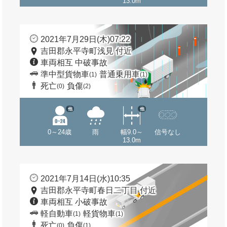
13.0m
2021年7月29日(木)07:22
吉田郡永平寺町浅見 付近
車両相互 中破事故
準中型貨物車
普通乗用車
(1)
(1)
死亡
負傷
(0)
(2)
他
他
0～24歳
雨
幅9.0～
信号なし
13.0m
2021年7月14日(水)10:35
吉田郡永平寺町春日二丁目 付近
車両相互 小破事故
軽自動車
軽貨物車
(1)
(1)
死亡
負傷
(0)
(1)