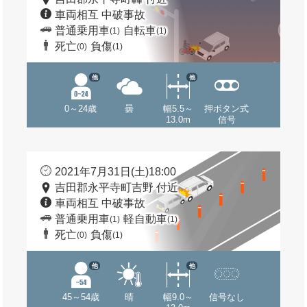
車両相互 中破事故
普通乗用車
自転車
(1)
(1)
死亡
負傷
(0)
(1)
他
他
0～24歳
曇
幅5.5～
押ボタン式
13.0m
信号
2021年7月31日(土)18:00
吉田郡永平寺町吉野 付近
車両相互 中破事故
普通乗用車
軽自動車
(1)
(1)
死亡
負傷
(0)
(1)
他
他
45～54歳
晴
幅9.0～
信号なし