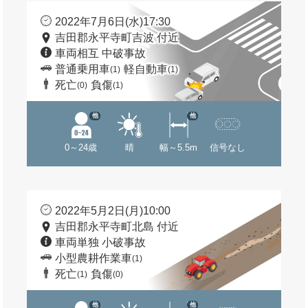
2022年7月6日(水)17:30
吉田郡永平寺町吉波 付近
車両相互 中破事故
普通乗用車
軽自動車
(1)
(1)
死亡
負傷
(0)
(1)
他
他
0～24歳
晴
幅～5.5m
信号なし
2022年5月2日(月)10:00
吉田郡永平寺町北島 付近
車両単独 小破事故
小型農耕作業車
(1)
死亡
負傷
(1)
(0)
他
他