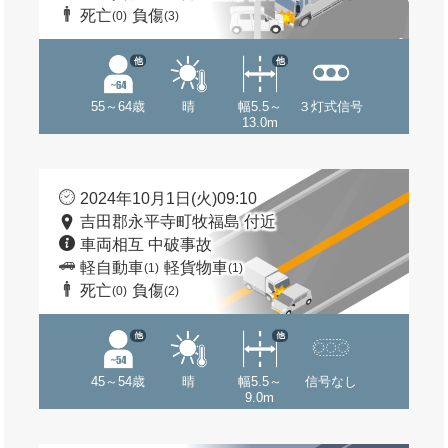
死亡
負傷
(0)
(3)
他
他
55～64歳
晴
幅5.5～
３灯式信号
13.0m
2024年10月1日(火)09:10
吉田郡永平寺町牧福島 付近
車両相互 中破事故
軽自動車
軽貨物車
(1)
(1)
死亡
負傷
(0)
(2)
他
他
45～54歳
晴
幅5.5～
信号なし
9.0m