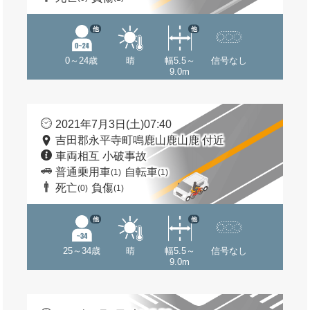
他
他
0～24歳
晴
幅5.5～
信号なし
9.0m
2021年7月3日(土)07:40
吉田郡永平寺町鳴鹿山鹿山鹿 付近
車両相互 小破事故
普通乗用車
自転車
(1)
(1)
死亡
負傷
(0)
(1)
他
他
25～34歳
晴
幅5.5～
信号なし
9.0m