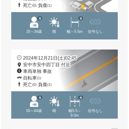
死亡
負傷
(0)
(1)
他
他
25～34歳
晴
幅～5.5m
信号なし
2024年12月21日(土)02:45
安中市安中四丁目 付近
車両単独 事故
自転車
(1)
死亡
負傷
(0)
(1)
他
他
55～64歳
晴
幅5.5～
信号なし
9.0m