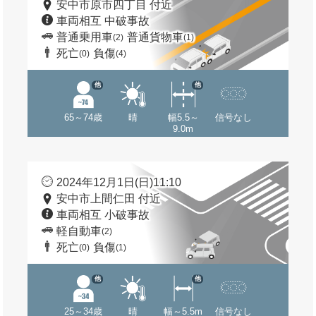
安中市原市四丁目 付近
車両相互 中破事故
普通乗用車
普通貨物車
(2)
(1)
死亡
負傷
(0)
(4)
他
他
65～74歳
晴
幅5.5～
信号なし
9.0m
2024年12月1日(日)11:10
安中市上間仁田 付近
車両相互 小破事故
軽自動車
(2)
死亡
負傷
(0)
(1)
他
他
25～34歳
晴
幅～5.5m
信号なし