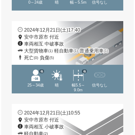
0～24歳
晴
幅～5.5m
信号なし
2024年12月21日(土)17:40
安中市原市 付近
車両相互 中破事故
大型貨物車
軽自動車
普通乗用車
(1)
(1)
(1)
死亡
負傷
(0)
(5)
他
他
25～34歳
晴
幅5.5～
信号なし
9.0m
2024年12月21日(土)10:55
安中市原市 付近
車両相互 小破事故
軽自動車
(2)