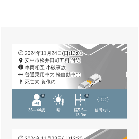
2024年11月24日(日)13:01
安中市松井田町五料 付近
車両相互 小破事故
普通乗用車
軽自動車
(2)
(1)
死亡
負傷
(0)
(2)
他
他
35～44歳
晴
幅5.5～
信号なし
13.0m
2024年11月23日(土)12:20