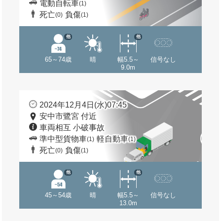
電動自転車
(1)
死亡
負傷
(0)
(1)
他
他
65～74歳
晴
幅5.5～
信号なし
9.0m
2024年12月4日(水)07:45
安中市鷺宮 付近
車両相互 小破事故
準中型貨物車
軽自動車
(1)
(1)
死亡
負傷
(0)
(1)
他
他
45～54歳
晴
幅5.5～
信号なし
13.0m