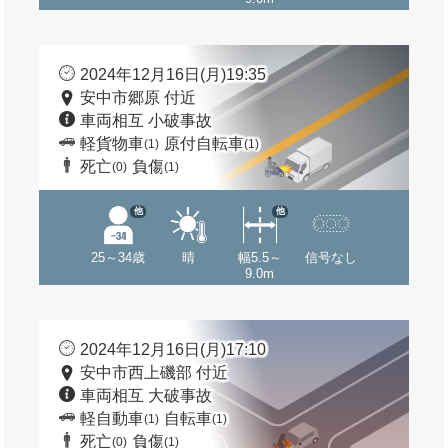
2024年12月16日(月)19:35
安中市郷原 付近
車両相互 小破事故
軽貨物車
原付自転車
(1)
(1)
死亡
負傷
(0)
(1)
他
他
25～34歳
晴
幅5.5～
信号なし
9.0m
2024年12月16日(月)17:10
安中市西上磯部 付近
車両相互 大破事故
軽自動車
自転車
(1)
(1)
死亡
負傷
(0)
(1)