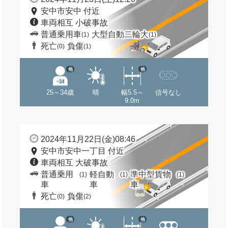
安中市安中 付近
車両相互 小破事故
普通乗用車
大型自動二輪大
(1)
(1)
死亡
負傷
(0)
(1)
他
他
25～34歳
晴
幅5.5～
信号なし
9.0m
2024年11月22日(金)08:46
安中市安中一丁目 付近
車両相互 大破事故
普通乗用
軽自動
準中型貨物
(1)
(1)
(1)
車
車
車
死亡
負傷
(0)
(2)
他
他