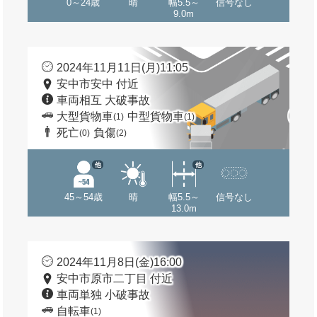
0～24歳
晴
幅5.5～
信号なし
9.0m
2024年11月11日(月)11:05
安中市安中 付近
車両相互 大破事故
大型貨物車
中型貨物車
(1)
(1)
死亡
負傷
(0)
(2)
他
他
45～54歳
晴
幅5.5～
信号なし
13.0m
2024年11月8日(金)16:00
安中市原市二丁目 付近
車両単独 小破事故
自転車
(1)