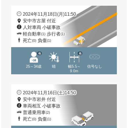
2024年11月18日(月)11:50
安中市古屋 付近
人対車両 小破事故
軽自動車
歩行者
(1)
(1)
死亡
負傷
(0)
(1)
他
他
25～34歳
晴
幅5.5～
信号なし
9.0m
2024年11月16日(土)14:50
安中市岩井 付近
車両相互 小破事故
普通乗用車
(2)
死亡
負傷
(0)
(1)