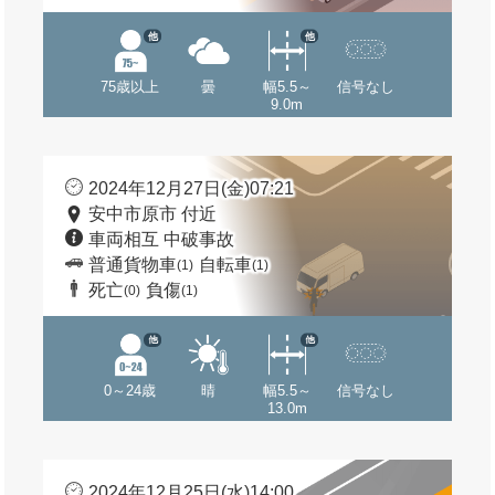
他
他
75歳以上
曇
幅5.5～
信号なし
9.0m
2024年12月27日(金)07:21
安中市原市 付近
車両相互 中破事故
普通貨物車
自転車
(1)
(1)
死亡
負傷
(0)
(1)
他
他
0～24歳
晴
幅5.5～
信号なし
13.0m
2024年12月25日(水)14:00