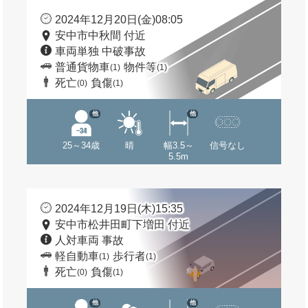
2024年12月20日(金)08:05
安中市中秋間 付近
車両単独 中破事故
普通貨物車
物件等
(1)
(1)
死亡
負傷
(0)
(1)
他
他
25～34歳
晴
幅3.5～
信号なし
5.5m
2024年12月19日(木)15:35
安中市松井田町下増田 付近
人対車両 事故
軽自動車
歩行者
(1)
(1)
死亡
負傷
(0)
(1)
他
他