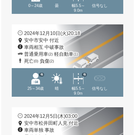
0～24歳
曇
幅5.5～
信号なし
9.0m
2024年12月10日(火)20:18
安中市安中 付近
車両相互 中破事故
普通乗用車
軽自動車
(2)
(1)
死亡
負傷
(0)
(2)
他
他
25～34歳
晴
幅5.5～
信号なし
9.0m
2024年12月5日(木)03:00
安中市松井田町人見 付近
車両単独 事故