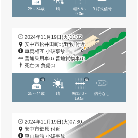
25～34歳
晴
幅5.5～
３灯式信号
9.0m
2024年11月19日(火)11:02
安中市松井田町北野牧 付近
車両相互 小破事故
普通乗用車
普通貨物車
(1)
(1)
死亡
負傷
(0)
(1)
他
他
35～44歳
晴
幅13.0～
信号なし
19.5m
2024年11月19日(火)07:30
安中市郷原 付近
車両単独 小破事故