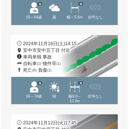
他
他
55～64歳
曇
幅～5.5m
信号なし
2024年11月16日(土)14:15
安中市安中五丁目 付近
車両単独 事故
自転車
物件等
(1)
(1)
死亡
負傷
(0)
(1)
他
他
65～74歳
晴
幅9.0～
信号なし
13.0m
2024年11月12日(火)17:45