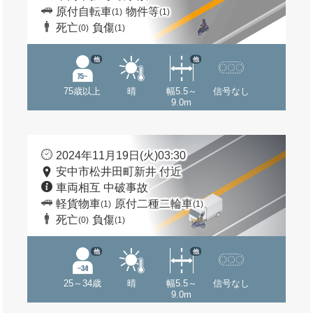
原付自転車
物件等
(1)
(1)
死亡
負傷
(0)
(1)
他
他
75歳以上
晴
幅5.5～
信号なし
9.0m
2024年11月19日(火)03:30
安中市松井田町新井 付近
車両相互 中破事故
軽貨物車
原付二種二輪車
(1)
(1)
死亡
負傷
(0)
(1)
他
他
25～34歳
晴
幅5.5～
信号なし
9.0m