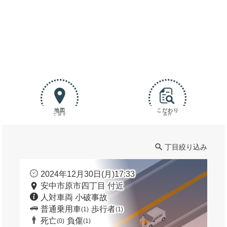
地図
こだわり
で探す
条件
丁目絞り込み
2024年12月30日(月)17:33
安中市原市四丁目 付近
人対車両 小破事故
普通乗用車
歩行者
(1)
(1)
死亡
負傷
(0)
(1)