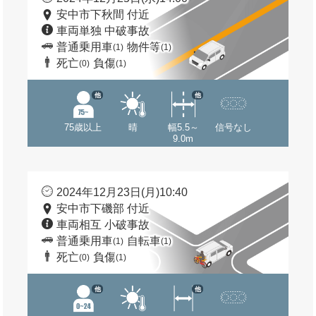
安中市下秋間 付近
車両単独 中破事故
普通乗用車
物件等
(1)
(1)
死亡
負傷
(0)
(1)
他
他
75歳以上
晴
幅5.5～
信号なし
9.0m
2024年12月23日(月)10:40
安中市下磯部 付近
車両相互 小破事故
普通乗用車
自転車
(1)
(1)
死亡
負傷
(0)
(1)
他
他