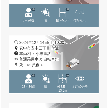
他
他
0～24歳
晴
幅～5.5m
信号なし
2024年12月14日(土)10:00
安中市安中三丁目 付近
車両相互 小破事故
普通乗用車
自転車
(1)
(1)
死亡
負傷
(0)
(1)
他
他
25～34歳
晴
幅5.5～
３灯式信号
13.0m