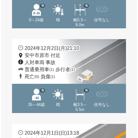
他
他
0～24歳
晴
幅5.5～
信号なし
9.0m
2024年12月2日(月)21:10
安中市原市 付近
人対車両 事故
普通乗用車
歩行者
(1)
(1)
死亡
負傷
(0)
(1)
他
他
35～44歳
晴
幅3.5～
信号なし
5.5m
2024年12月1日(日)13:18