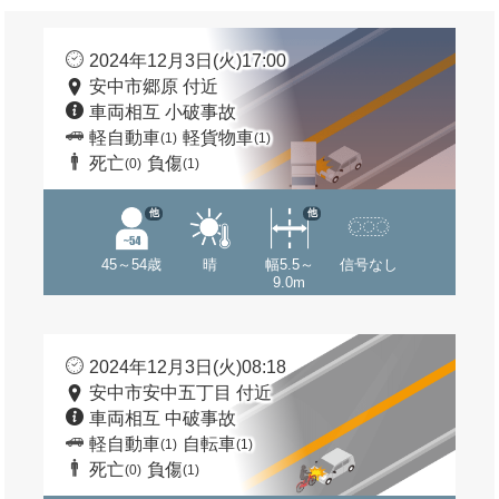
2024年12月3日(火)17:00
安中市郷原 付近
車両相互 小破事故
軽自動車
軽貨物車
(1)
(1)
死亡
負傷
(0)
(1)
他
他
45～54歳
晴
幅5.5～
信号なし
9.0m
2024年12月3日(火)08:18
安中市安中五丁目 付近
車両相互 中破事故
軽自動車
自転車
(1)
(1)
死亡
負傷
(0)
(1)