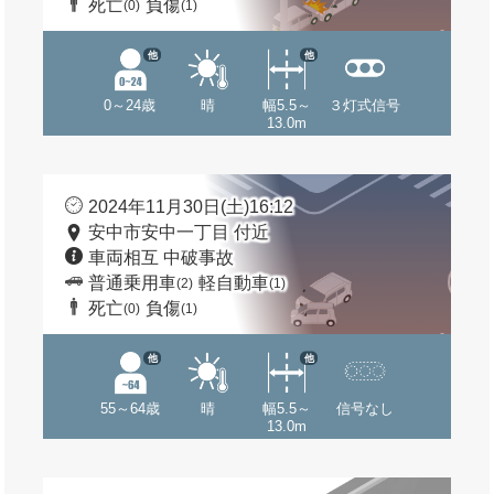
死亡
負傷
(0)
(1)
他
他
0～24歳
晴
幅5.5～
３灯式信号
13.0m
2024年11月30日(土)16:12
安中市安中一丁目 付近
車両相互 中破事故
普通乗用車
軽自動車
(2)
(1)
死亡
負傷
(0)
(1)
他
他
55～64歳
晴
幅5.5～
信号なし
13.0m