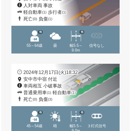
人対車両 事故
軽自動車
歩行者
(1)
(1)
死亡
負傷
(0)
(1)
他
他
55～64歳
曇
幅5.5～
信号なし
9.0m
2024年12月17日(火)18:32
安中市中宿 付近
車両相互 小破事故
普通乗用車
軽自動車
(1)
(1)
死亡
負傷
(0)
(3)
他
他
45～54歳
晴
幅5.5～
３灯式信号
9.0m