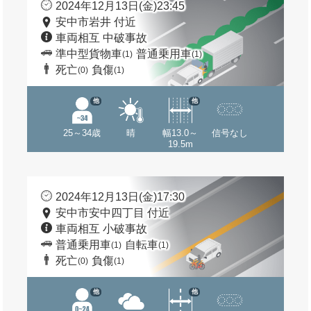
2024年12月13日(金)23:45
安中市岩井 付近
車両相互 中破事故
準中型貨物車
普通乗用車
(1)
(1)
死亡
負傷
(0)
(1)
他
他
25～34歳
晴
幅13.0～
信号なし
19.5m
2024年12月13日(金)17:30
安中市安中四丁目 付近
車両相互 小破事故
普通乗用車
自転車
(1)
(1)
死亡
負傷
(0)
(1)
他
他