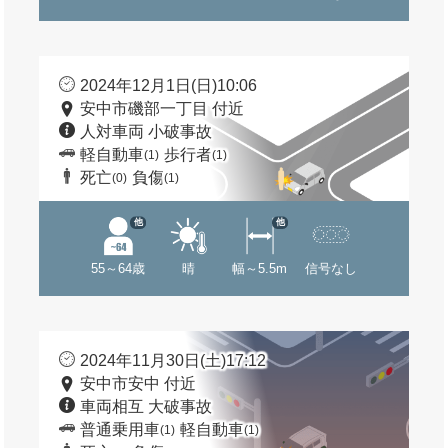
2024年12月1日(日)10:06
安中市磯部一丁目 付近
人対車両 小破事故
軽自動車
歩行者
(1)
(1)
死亡
負傷
(0)
(1)
他
他
55～64歳
晴
幅～5.5m
信号なし
2024年11月30日(土)17:12
安中市安中 付近
車両相互 大破事故
普通乗用車
軽自動車
(1)
(1)