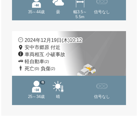
35～44歳
曇
幅3.5～
信号なし
5.5m
2024年12月19日(木)10:12
安中市郷原 付近
車両相互 小破事故
軽自動車
(2)
死亡
負傷
(0)
(2)
他
25～34歳
晴
信号なし