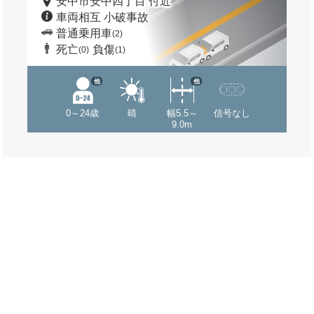
安中市安中四丁目 付近
車両相互 小破事故
普通乗用車
(2)
死亡
負傷
(0)
(1)
他
他
0～24歳
晴
幅5.5～
信号なし
9.0m