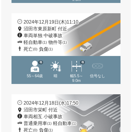
2024年12月19日(木)11:10
沼田市東原新町 付近
車両単独 中破事故
軽自動車
物件等
(1)
(1)
死亡
負傷
(0)
(1)
他
他
55～64歳
晴
幅5.5～
信号なし
9.0m
2024年12月18日(水)17:50
沼田市栄町 付近
車両相互 小破事故
普通乗用車
軽自動車
(1)
(1)
死亡
負傷
(0)
(1)