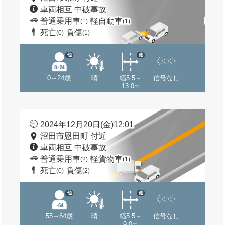
車両相互 中破事故
普通乗用車
軽自動車
(1)
(1)
死亡
負傷
(0)
(1)
他
他
0～24歳
晴
幅5.5～
信号なし
13.0m
2024年12月20日(金)12:01
沼田市恩田町 付近
車両相互 中破事故
普通乗用車
軽貨物車
(2)
(1)
死亡
負傷
(0)
(2)
他
他
55～64歳
晴
幅5.5～
信号なし
9.0m