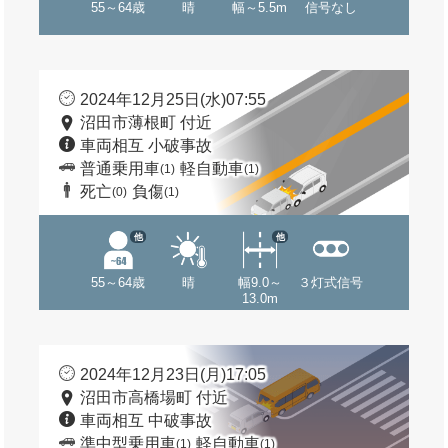
55～64歳
晴
幅～5.5m
信号なし
2024年12月25日(水)07:55
沼田市薄根町 付近
車両相互 小破事故
普通乗用車
軽自動車
(1)
(1)
死亡
負傷
(0)
(1)
他
他
55～64歳
晴
幅9.0～
３灯式信号
13.0m
2024年12月23日(月)17:05
沼田市高橋場町 付近
車両相互 中破事故
準中型乗用車
軽自動車
(1)
(1)