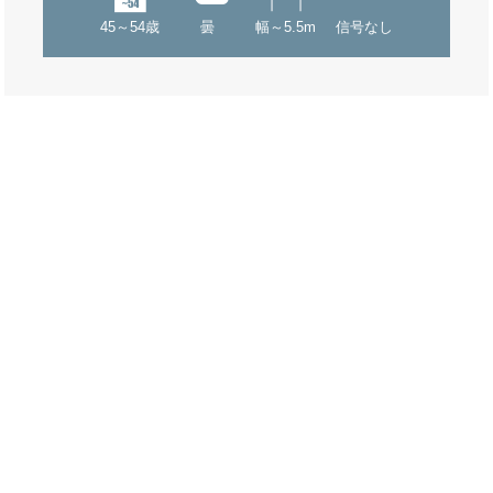
45～54歳
曇
幅～5.5m
信号なし