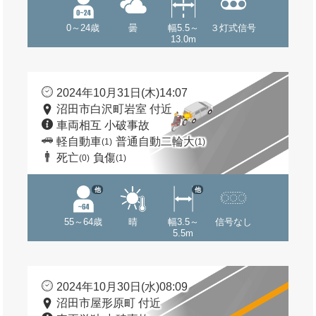
0～24歳
曇
幅5.5～
３灯式信号
13.0m
2024年10月31日(木)14:07
沼田市白沢町岩室 付近
車両相互 小破事故
軽自動車
普通自動二輪大
(1)
(1)
死亡
負傷
(0)
(1)
他
他
55～64歳
晴
幅3.5～
信号なし
5.5m
2024年10月30日(水)08:09
沼田市屋形原町 付近