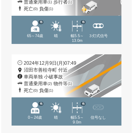
普通乗用車
歩行者
(1)
(1)
死亡
負傷
(0)
(1)
他
他
65～74歳
晴
幅5.5～
３灯式信号
13.0m
2024年12月9日(月)07:49
沼田市善桂寺町 付近
車両単独 小破事故
普通乗用車
物件等
(2)
(1)
死亡
負傷
(0)
(1)
他
他
0～24歳
晴
幅5.5～
信号なし
9.0m