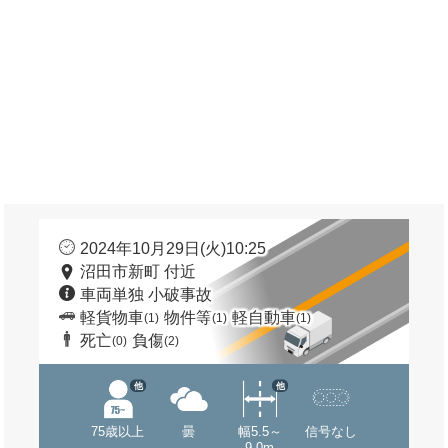
2024年10月29日(火)10:25
沼田市新町 付近
車両単独 小破事故
軽貨物車
物件等
軽自動車
(1)
(1)
(1)
死亡
負傷
(0)
(2)
他
他
75歳以上
曇
幅5.5～
信号なし
9.0m