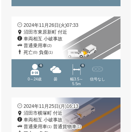
2024年11月26日(火)07:33
沼田市東原新町 付近
車両相互 小破事故
普通乗用車
(2)
死亡
負傷
(0)
(1)
他
他
0～24歳
曇
幅3.5～
信号なし
5.5m
2024年11月25日(月)16:13
沼田市横塚町 付近
車両相互 小破事故
普通乗用車
普通貨物車
(1)
(1)