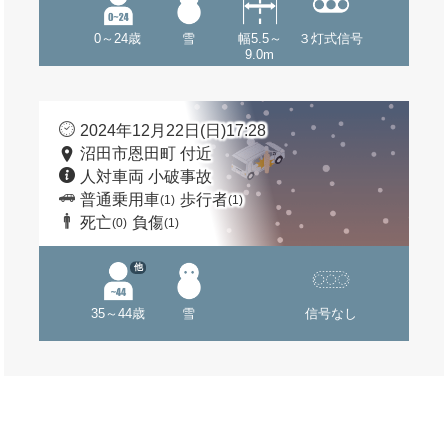
0～24歳
雪
幅5.5～
３灯式信号
9.0m
2024年12月22日(日)17:28
沼田市恩田町 付近
人対車両 小破事故
普通乗用車
歩行者
(1)
(1)
死亡
負傷
(0)
(1)
他
35～44歳
雪
信号なし