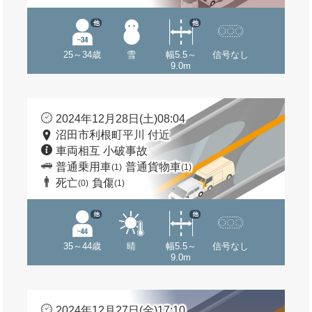
他
他
25～34歳
雪
幅5.5～
信号なし
9.0m
2024年12月28日(土)08:04
沼田市利根町平川 付近
車両相互 小破事故
普通乗用車
普通貨物車
(1)
(1)
死亡
負傷
(0)
(1)
他
他
35～44歳
晴
幅5.5～
信号なし
9.0m
2024年12月27日(金)17:10