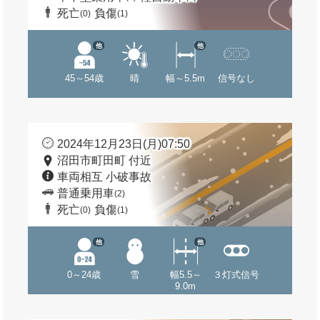
死亡
負傷
(0)
(1)
他
他
45～54歳
晴
幅～5.5m
信号なし
2024年12月23日(月)07:50
沼田市町田町 付近
車両相互 小破事故
普通乗用車
(2)
死亡
負傷
(0)
(1)
他
他
0～24歳
雪
幅5.5～
３灯式信号
9.0m