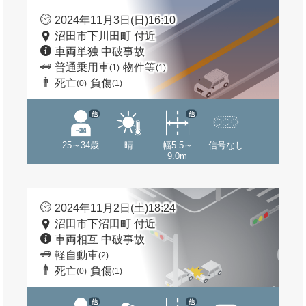
2024年11月3日(日)16:10
沼田市下川田町 付近
車両単独 中破事故
普通乗用車
物件等
(1)
(1)
死亡
負傷
(0)
(1)
他
他
25～34歳
晴
幅5.5～
信号なし
9.0m
2024年11月2日(土)18:24
沼田市下沼田町 付近
車両相互 中破事故
軽自動車
(2)
死亡
負傷
(0)
(1)
他
他