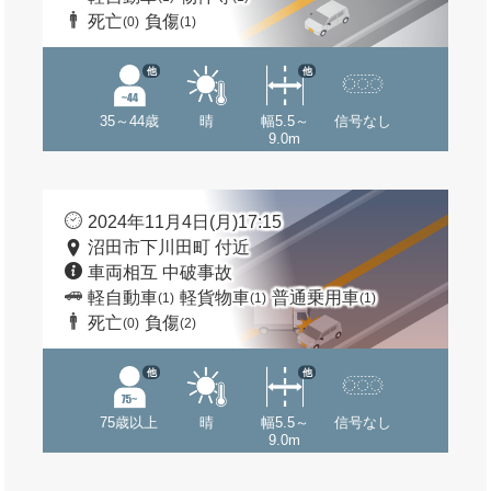
死亡
負傷
(0)
(1)
他
他
35～44歳
晴
幅5.5～
信号なし
9.0m
2024年11月4日(月)17:15
沼田市下川田町 付近
車両相互 中破事故
軽自動車
軽貨物車
普通乗用車
(1)
(1)
(1)
死亡
負傷
(0)
(2)
他
他
75歳以上
晴
幅5.5～
信号なし
9.0m