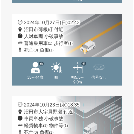
2024年10月27日(日)02:43
沼田市薄根町 付近
人対車両 小破事故
普通乗用車
歩行者
(1)
(1)
死亡
負傷
(0)
(1)
他
他
35～44歳
晴
幅5.5～
信号なし
9.0m
2024年10月23日(水)18:35
沼田市大字貝野瀬 付近
車両単独 小破事故
軽貨物車
物件等
(1)
(1)
死亡
負傷
(0)
(1)