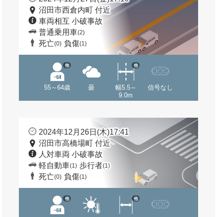
沼田市西倉内町 付近
車両相互 小破事故
普通乗用車
(2)
死亡
負傷
(0)
(1)
他
他
55～64歳
曇
幅5.5～
信号なし
9.0m
2024年12月26日(木)17:41
沼田市高橋場町 付近
人対車両 小破事故
軽自動車
歩行者
(1)
(1)
死亡
負傷
(0)
(1)
他
他