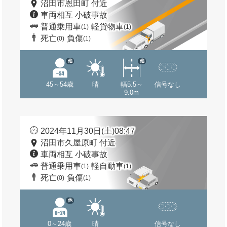
沼田市恩田町 付近
車両相互 小破事故
普通乗用車
軽貨物車
(1)
(1)
死亡
負傷
(0)
(1)
他
他
45～54歳
晴
幅5.5～
信号なし
9.0m
2024年11月30日(土)08:47
沼田市久屋原町 付近
車両相互 小破事故
普通乗用車
軽自動車
(1)
(1)
死亡
負傷
(0)
(1)
他
0～24歳
晴
信号なし