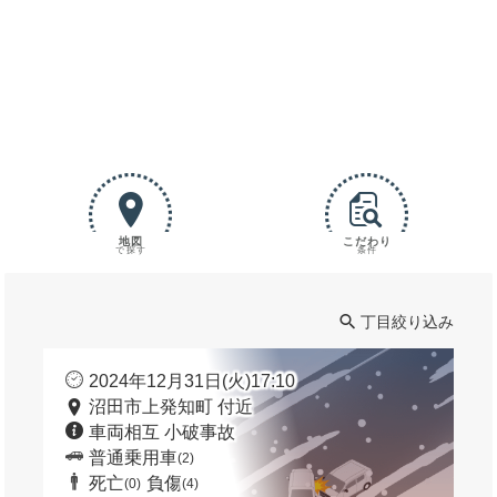
地図
こだわり
で探す
条件
丁目絞り込み
2024年12月31日(火)17:10
沼田市上発知町 付近
車両相互 小破事故
普通乗用車
(2)
死亡
負傷
(0)
(4)