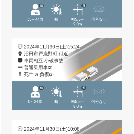
他
他
35～44歳
晴
幅5.5～
信号なし
9.0m
2024年11月30日(土)15:24
沼田市戸鹿野町 付近
車両相互 小破事故
普通乗用車
(2)
死亡
負傷
(0)
(2)
他
他
0～24歳
晴
幅5.5～
信号なし
9.0m
2024年11月30日(土)10:08