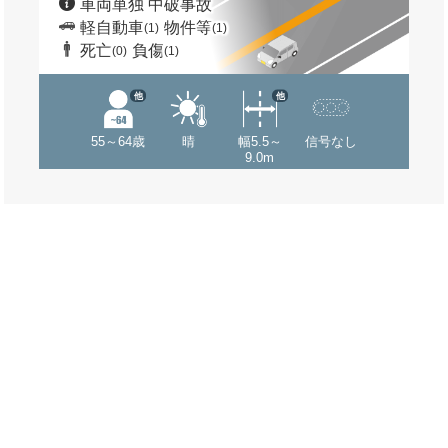
車両単独 中破事故
軽自動車
物件等
(1)
(1)
死亡
負傷
(0)
(1)
他
他
55～64歳
晴
幅5.5～
信号なし
9.0m