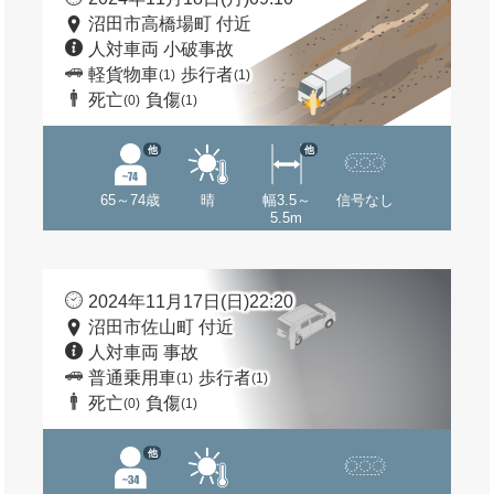
沼田市高橋場町 付近
人対車両 小破事故
軽貨物車
歩行者
(1)
(1)
死亡
負傷
(0)
(1)
他
他
65～74歳
晴
幅3.5～
信号なし
5.5m
2024年11月17日(日)22:20
沼田市佐山町 付近
人対車両 事故
普通乗用車
歩行者
(1)
(1)
死亡
負傷
(0)
(1)
他