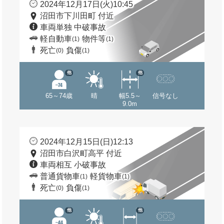
2024年12月17日(火)10:45
沼田市下川田町 付近
車両単独 中破事故
軽自動車
物件等
(1)
(1)
死亡
負傷
(0)
(1)
他
他
65～74歳
晴
幅5.5～
信号なし
9.0m
2024年12月15日(日)12:13
沼田市白沢町高平 付近
車両相互 小破事故
普通貨物車
軽貨物車
(1)
(1)
死亡
負傷
(0)
(1)
他
他