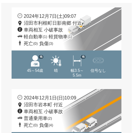
2024年12月7日(土)09:07
沼田市利根町日影南郷 付近
車両相互 小破事故
軽自動車
軽貨物車
(1)
(1)
死亡
負傷
(0)
(3)
他
他
45～54歳
晴
幅3.5～
信号なし
5.5m
2024年12月1日(日)10:09
沼田市岩本町 付近
車両相互 小破事故
普通乗用車
(2)
死亡
負傷
(0)
(4)