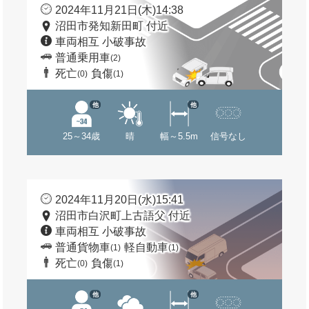
2024年11月21日(木)14:38
沼田市発知新田町 付近
車両相互 小破事故
普通乗用車
(2)
死亡
負傷
(0)
(1)
他
他
25～34歳
晴
幅～5.5m
信号なし
2024年11月20日(水)15:41
沼田市白沢町上古語父 付近
車両相互 小破事故
普通貨物車
軽自動車
(1)
(1)
死亡
負傷
(0)
(1)
他
他