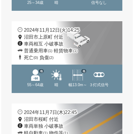
25～34歳
晴
信号なし
2024年11月12日(火)14:25
沼田市上原町 付近
車両相互 小破事故
普通乗用車
軽貨物車
(1)
(1)
死亡
負傷
(0)
(2)
他
他
55～64歳
晴
幅13.0m～
３灯式信号
2024年11月7日(木)22:45
沼田市桜町 付近
車両単独 小破事故
軽自動車
物件等
(1)
(1)