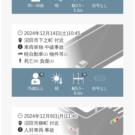
35～44歳
晴
幅3.5～
信号なし
5.5m
2024年12月14日(土)10:45
沼田市下之町 付近
車両単独 中破事故
軽自動車
物件等
(1)
(1)
死亡
負傷
(0)
(1)
他
他
75歳以上
晴
幅5.5～
信号なし
9.0m
2024年12月9日(月)11:40
沼田市柳町 付近
人対車両 事故