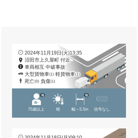
2024年11月19日(火)13:35
沼田市上久屋町 付近
車両相互 中破事故
大型貨物車
軽貨物車
(1)
(1)
死亡
負傷
(0)
(1)
他
他
75歳以上
晴
幅～5.5m
信号なし
2024年11月18日(月)09:10