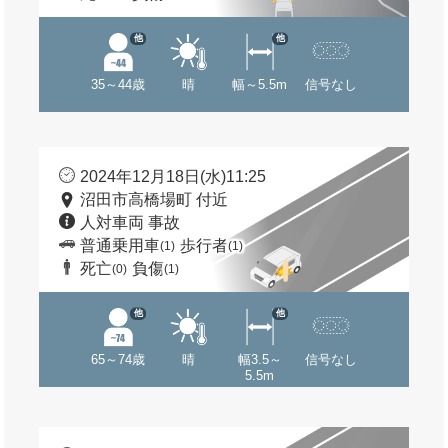
他
他
35～44歳
晴
幅～5.5m
信号なし
2024年12月18日(水)11:25
沼田市高橋場町 付近
人対車両 事故
普通乗用車
歩行者
(1)
(1)
死亡
負傷
(0)
(1)
他
他
65～74歳
晴
幅3.5～
信号なし
5.5m