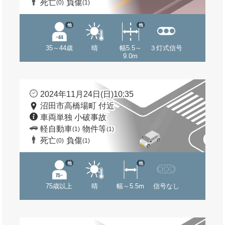
死亡
負傷
(0)
(1)
他
他
35～44歳
晴
幅5.5～
３灯式信号
9.0m
2024年11月24日(日)10:35
沼田市高橋場町 付近
車両単独 小破事故
軽自動車
物件等
(1)
(1)
死亡
負傷
(0)
(1)
他
他
75歳以上
晴
幅～5.5m
信号なし