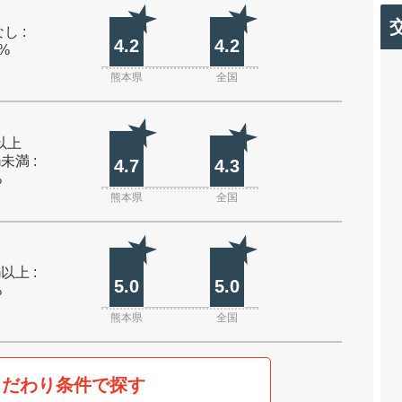
し :
4.2
4.2
0%
熊本県
全国
m以上
m未満 :
4.7
4.3
%
熊本県
全国
m以上 :
5.0
5.0
%
熊本県
全国
こだわり条件で探す