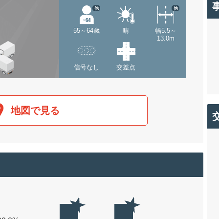
他
他
55～64歳
晴
幅5.5～
13.0m
信号なし
交差点
地図で見る