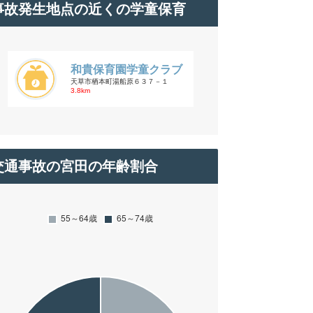
事故発生地点の近くの学童保育
和貴保育園学童クラブ
天草市栖本町湯船原６３７－１
3.8km
交通事故の宮田の年齢割合