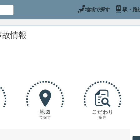
地域で探す
駅・路
事故情報
地図
こだわり
で探す
条件