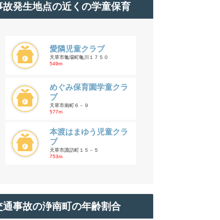
事故発生地点の近くの学童保育
愛隣児童クラブ
天草市亀場町亀川１７５０
549m
めぐみ保育園学童クラ
ブ
天草市南町６－９
577m
本渡はまゆう児童クラ
ブ
天草市諏訪町１５－５
753m
交通事故の浄南町の年齢割合