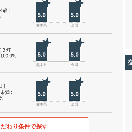
4歳 :
5.0
5.0
%
熊本県
全国
（３灯
5.0
5.0
 100.0%
熊本県
全国
m以上
m未満 :
5.0
5.0
0%
熊本県
全国
こだわり条件で探す