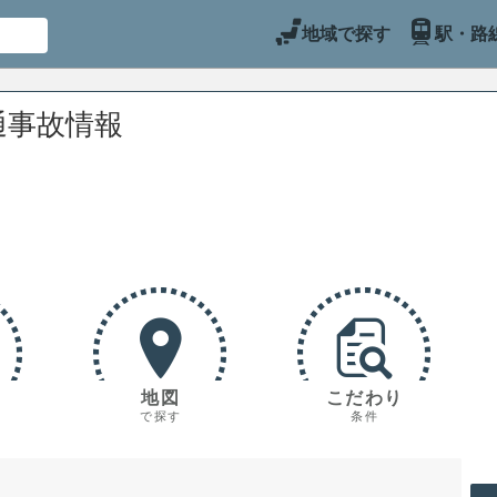
地域で探す
駅・路
通事故情報
地図
こだわり
で探す
条件