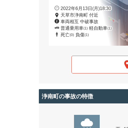
2022年6月13日(月)18:30
天草市浄南町 付近
車両相互 中破事故
普通乗用車
軽自動車
(1)
(1)
死亡
負傷
(0)
(1)
浄南町の事故の特徴