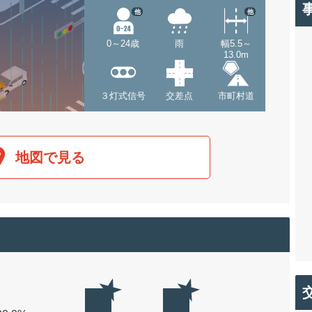
他
他
0～24歳
雨
幅5.5～
13.0m
３灯式信号
交差点
市町村道
地図で見る