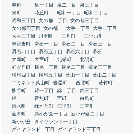
赤迫
泉一丁目
泉二丁目
泉三丁目
泉町
花丘町
昭和一丁目
昭和二丁目
昭和三丁目
女の都二丁目
女の都三丁目
女の都四丁目
女の都
大手一丁目
大手二丁目
大手三丁目
川平町
三川町
三ツ山町
畦別当町
滑石一丁目
滑石二丁目
滑石三丁目
滑石四丁目
滑石五丁目
滑石六丁目
滑石
大園町
大宮町
北栄町
北陽町
虹が丘町
横尾一丁目
横尾二丁目
横尾三丁目
横尾四丁目
横尾五丁目
葉山一丁目
葉山二丁目
エミネント葉山町
岩屋町
西北町
若竹町
柳谷町
錦一丁目
錦二丁目
錦三丁目
錦
音無町
西町
白鳥町
清水町
緑が丘町
江里町
三芳町
油木町
新小が倉一丁目
新小が倉二丁目
新小が倉
ダイヤランド一丁目
ダイヤランド二丁目
ダイヤランド三丁目