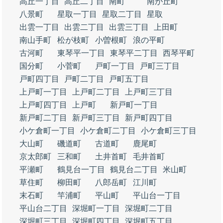
高丘一丁目
高丘二丁目
南町
南が丘町
八景町
星取一丁目
星取二丁目
星取
出雲一丁目
出雲二丁目
出雲三丁目
上田町
南山手町
松が枝町
小曽根町
浪の平町
古河町
東琴平一丁目
東琴平二丁目
西琴平町
国分町
小菅町
戸町一丁目
戸町三丁目
戸町四丁目
戸町二丁目
戸町五丁目
上戸町一丁目
上戸町二丁目
上戸町三丁目
上戸町四丁目
上戸町
新戸町一丁目
新戸町二丁目
新戸町三丁目
新戸町四丁目
小ケ倉町一丁目
小ケ倉町二丁目
小ケ倉町三丁目
大山町
磯道町
古道町
鹿尾町
京太郎町
三和町
土井首町
毛井首町
平瀬町
鶴見台一丁目
鶴見台二丁目
米山町
草住町
柳田町
八郎岳町
江川町
末石町
竿浦町
平山町
平山台一丁目
平山台二丁目
深堀町一丁目
深堀町二丁目
深堀町三丁目
深堀町四丁目
深堀町五丁目