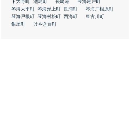
下大野町
池島町
長崎港
琴海尾戸町
琴海大平町
琴海形上町
長浦町
琴海戸根原町
琴海戸根町
琴海村松町
西海町
東古川町
銀屋町
けやき台町