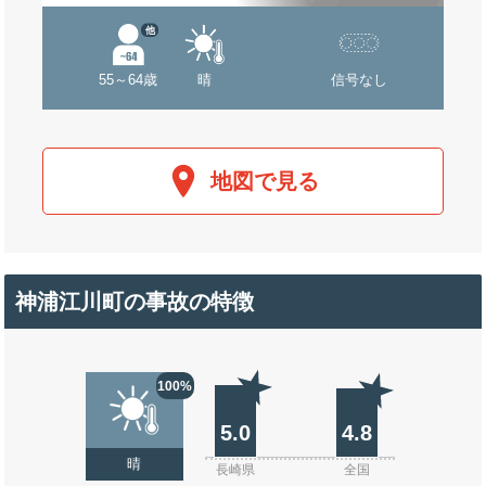
他
55～64歳
晴
信号なし
地図で見る
神浦江川町の事故の特徴
100%
5.0
4.8
晴
長崎県
全国