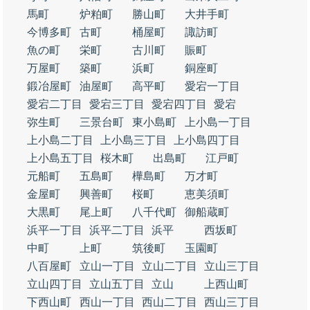
馬町
炉粕町
勝山町
大井手町
今博多町
古町
桶屋町
諏訪町
魚の町
栄町
古川町
賑町
万屋町
築町
浜町
銅座町
鍛冶屋町
油屋町
高平町
愛宕一丁目
愛宕二丁目
愛宕三丁目
愛宕四丁目
愛宕
弥生町
三景台町
東小島町
上小島一丁目
上小島二丁目
上小島三丁目
上小島四丁目
上小島五丁目
桜木町
出島町
江戸町
元船町
五島町
樺島町
万才町
金屋町
興善町
桜町
恵美須町
大黒町
尾上町
八千代町
御船蔵町
浜平一丁目
浜平二丁目
浜平
西坂町
中町
上町
筑後町
玉園町
八百屋町
立山一丁目
立山二丁目
立山三丁目
立山四丁目
立山五丁目
立山
上西山町
下西山町
西山一丁目
西山二丁目
西山三丁目