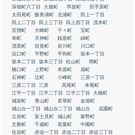
深堀町六丁目
大籠町
早坂町
田手原町
太田尾町
飯香浦町
北浦町
田上一丁目
田上二丁目
田上三丁目
田上四丁目
茂木町
宮摺町
大崎町
千々町
宝町
幸町
天神町
銭座町
緑町
茂里町
目覚町
岩川町
川口町
浜口町
平野町
平和町
坂本一丁目
坂本二丁目
坂本三丁目
松山町
岡町
橋口町
上野町
本原町
扇町
石神町
辻町
小峰町
三原一丁目
三原二丁目
三原
高尾町
本尾町
江平一丁目
江平二丁目
江平三丁目
大橋町
城栄町
青山町
若草町
金堀町
城山台一丁目
城山台二丁目
城山台
花園町
立岩町
富士見町
城山町
家野町
文教町
千歳町
若葉町
中園町
住吉町
赤迫一丁目
赤迫二丁目
赤迫三丁目