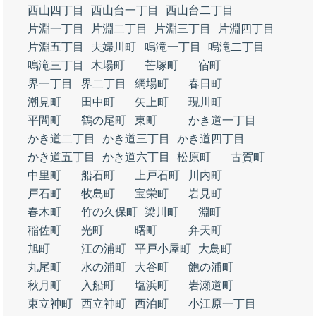
西山四丁目
西山台一丁目
西山台二丁目
片淵一丁目
片淵二丁目
片淵三丁目
片淵四丁目
片淵五丁目
夫婦川町
鳴滝一丁目
鳴滝二丁目
鳴滝三丁目
木場町
芒塚町
宿町
界一丁目
界二丁目
網場町
春日町
潮見町
田中町
矢上町
現川町
平間町
鶴の尾町
東町
かき道一丁目
かき道二丁目
かき道三丁目
かき道四丁目
かき道五丁目
かき道六丁目
松原町
古賀町
中里町
船石町
上戸石町
川内町
戸石町
牧島町
宝栄町
岩見町
春木町
竹の久保町
梁川町
淵町
稲佐町
光町
曙町
弁天町
旭町
江の浦町
平戸小屋町
大鳥町
丸尾町
水の浦町
大谷町
飽の浦町
秋月町
入船町
塩浜町
岩瀬道町
東立神町
西立神町
西泊町
小江原一丁目