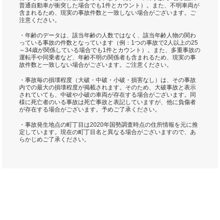
普通自動車が衝突した場合でも1件とカウント）。また、不明車両が
含まれるため、現実の事故件数と一致しない場合がございます。ご
注意ください。
・年齢のデータは、該当年齢の人数ではなく、該当年齢人物の関わ
っている事故の件数となっています（例：1つの事故で2人以上の25
～34歳が関係している場合でも1件とカウント）。また、多重事故の
運転手や同乗者など、年齢不明の関係者も含まれるため、現実の事
故件数と一致しない場合がございます。ご注意ください。
・事故毎の損壊程度（大破・中破・小破・損害なし）は、その事故
内での最大の損壊程度が掲載されます。そのため、大破事故と表示
されていても、中破や小破の車両が存在する場合がございます。同
様に死亡者のいる事故は死亡事故と表記していますが、他に負傷者
が存在する場合がございます。予めご了承ください。
・事故発生地点の町丁目は2020年国勢調査時点の住所情報を元に推
定しています。現在の町丁目名と異なる場合がございますので、あ
らかじめご了承ください。