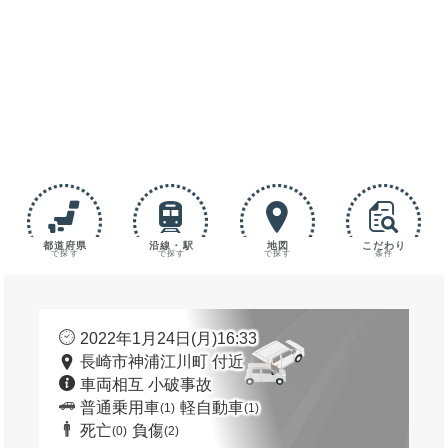
都道府県
沿線・駅
地図
こだわり
で探す
で探す
で探す
条件
2022年1月24日(月)16:33
長崎市神浦江川町 付近
車両相互 小破事故
普通乗用車
軽自動車
(1)
(1)
死亡
負傷
(0)
(2)