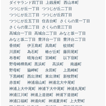
ダイヤランド四丁目
上銭座町
西山本町
つつじが丘一丁目
つつじが丘二丁目
つつじが丘三丁目
つつじが丘四丁目
つつじが丘五丁目
住吉台町
さくらの里一丁目
さくらの里二丁目
さくらの里三丁目
高城台一丁目
高城台二丁目
みなと坂一丁目
みなと坂二丁目
豊洋台一丁目
豊洋台二丁目
香焼町
伊王島町
高島町
蚊焼町
川原町
為石町
椿が丘町
藤田尾町
布巻町
晴海台町
宮崎町
以下宿町
野母崎樺島町
黒浜町
高浜町
南越町
野母町
脇岬町
永田町
上黒崎町
下黒崎町
西出津町
東出津町
新牧野町
赤首町
神浦扇山町
神浦北大中尾町
神浦上大中尾町
神浦下大中尾町
神浦丸尾町
神浦江川町
神浦上道徳町
神浦下道徳町
神浦口福町
神浦向町
神浦夏井町
上大野町