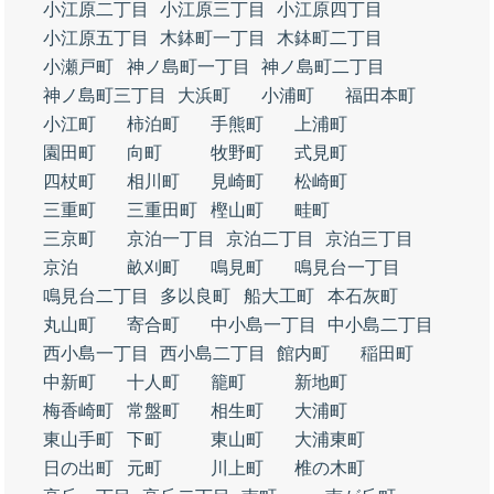
小江原二丁目
小江原三丁目
小江原四丁目
小江原五丁目
木鉢町一丁目
木鉢町二丁目
小瀬戸町
神ノ島町一丁目
神ノ島町二丁目
神ノ島町三丁目
大浜町
小浦町
福田本町
小江町
柿泊町
手熊町
上浦町
園田町
向町
牧野町
式見町
四杖町
相川町
見崎町
松崎町
三重町
三重田町
樫山町
畦町
三京町
京泊一丁目
京泊二丁目
京泊三丁目
京泊
畝刈町
鳴見町
鳴見台一丁目
鳴見台二丁目
多以良町
船大工町
本石灰町
丸山町
寄合町
中小島一丁目
中小島二丁目
西小島一丁目
西小島二丁目
館内町
稲田町
中新町
十人町
籠町
新地町
梅香崎町
常盤町
相生町
大浦町
東山手町
下町
東山町
大浦東町
日の出町
元町
川上町
椎の木町