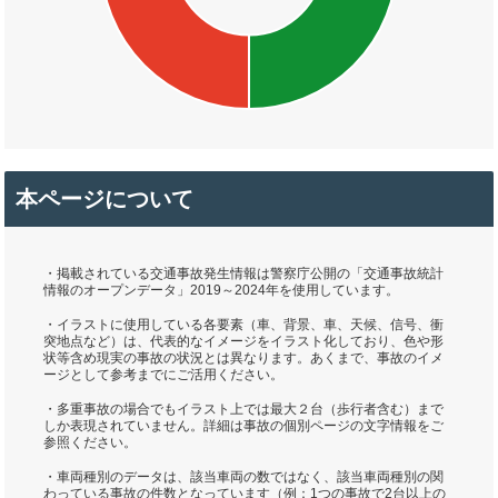
本ページについて
・掲載されている交通事故発生情報は警察庁公開の「交通事故統計
情報のオープンデータ」2019～2024年を使用しています。
・イラストに使用している各要素（車、背景、車、天候、信号、衝
突地点など）は、代表的なイメージをイラスト化しており、色や形
状等含め現実の事故の状況とは異なります。あくまで、事故のイメ
ージとして参考までにご活用ください。
・多重事故の場合でもイラスト上では最大２台（歩行者含む）まで
しか表現されていません。詳細は事故の個別ページの文字情報をご
参照ください。
・車両種別のデータは、該当車両の数ではなく、該当車両種別の関
わっている事故の件数となっています（例：1つの事故で2台以上の