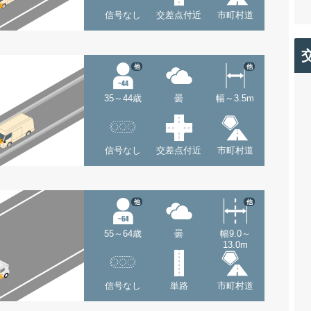
信号なし
交差点付近
市町村道
他
他
35～44歳
曇
幅～3.5m
信号なし
交差点付近
市町村道
他
他
55～64歳
曇
幅9.0～
13.0m
信号なし
単路
市町村道