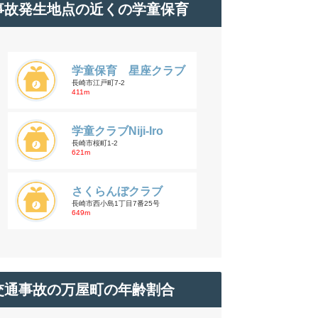
事故発生地点の近くの学童保育
学童保育 星座クラブ
長崎市江戸町7-2
411m
学童クラブNiji-Iro
長崎市桜町1-2
621m
さくらんぼクラブ
長崎市西小島1丁目7番25号
649m
交通事故の万屋町の年齢割合