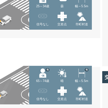
25～34歳
曇
幅～5.5m
信号なし
交差点
市町村道
他
他
65～74歳
晴
幅～5.5m
信号なし
交差点
市町村道