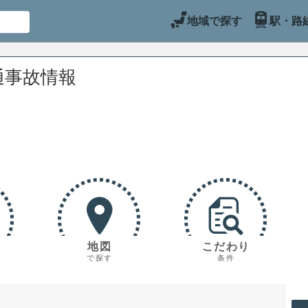
地域で探す
駅・路
通事故情報
地図
こだわり
で探す
条件