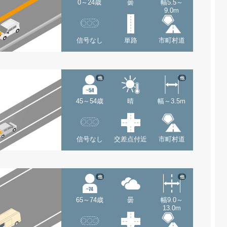
0～24歳
曇
幅5.5～
9.0m
信号なし
単路
市町村道
他
他
45～54歳
晴
幅～3.5m
信号なし
交差点付近
市町村道
他
他
65～74歳
曇
幅9.0～
13.0m