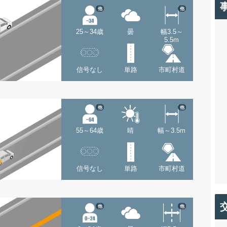
他
他
25～34歳
曇
幅3.5～
5.5m
信号なし
単路
市町村道
他
他
55～64歳
晴
幅～3.5m
信号なし
単路
市町村道
他
他