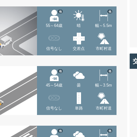
他
他
55～64歳
晴
幅～5.5m
信号なし
交差点
市町村道
他
他
45～54歳
曇
幅～3.5m
信号なし
単路
市町村道
他
他