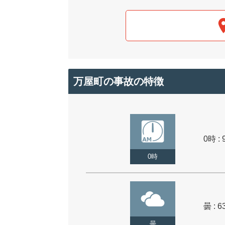
万屋町の事故の特徴
0時 : 
0時
曇 : 6
曇