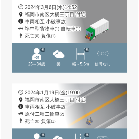
2024年3月6日(水)14:52
福岡市南区大橋三丁目 付近
車両相互 小破事故
準中型貨物車
自転車
(1)
(1)
死亡
負傷
(0)
(1)
他
他
25～34歳
曇
幅～5.5m
信号なし
2024年1月19日(金)19:00
福岡市南区大橋三丁目 付近
車両相互 小破事故
原付二種二輪車
(2)
死亡
負傷
(0)
(1)
他
他