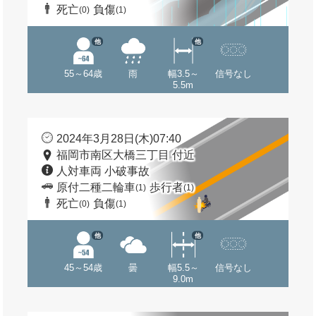
死亡
負傷
(0)
(1)
他
他
55～64歳
雨
幅3.5～
信号なし
5.5m
2024年3月28日(木)07:40
福岡市南区大橋三丁目 付近
人対車両 小破事故
原付二種二輪車
歩行者
(1)
(1)
死亡
負傷
(0)
(1)
他
他
45～54歳
曇
幅5.5～
信号なし
9.0m