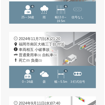
他
他
25～34歳
雨
幅13.0～
信号なし
19.5m
2024年11月7日(木)21:20
福岡市南区大橋三丁目 付近
車両相互 小破事故
普通乗用車
自転車
(1)
(1)
死亡
負傷
(0)
(1)
他
他
0～24歳
曇
幅～5.5m
３灯式信号
2024年9月11日(水)07:40