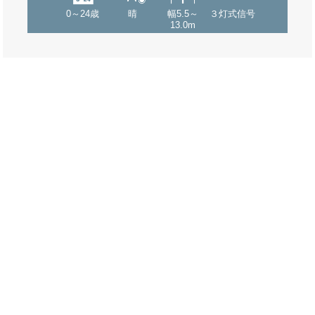
0～24歳
晴
幅5.5～
３灯式信号
13.0m