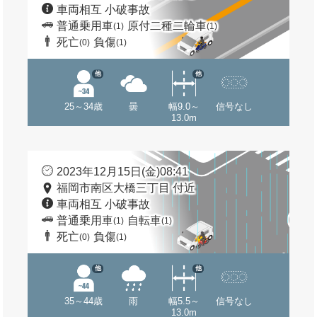
車両相互 小破事故
普通乗用車
原付二種二輪車
(1)
(1)
死亡
負傷
(0)
(1)
他
他
25～34歳
曇
幅9.0～
信号なし
13.0m
2023年12月15日(金)08:41
福岡市南区大橋三丁目 付近
車両相互 小破事故
普通乗用車
自転車
(1)
(1)
死亡
負傷
(0)
(1)
他
他
35～44歳
雨
幅5.5～
信号なし
13.0m