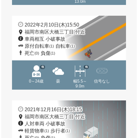
13.0m
2022年2月10日(木)15:50
福岡市南区大橋三丁目 付近
車両相互 小破事故
原付自転車
自転車
(1)
(1)
死亡
負傷
(0)
(1)
他
他
0～24歳
曇
幅5.5～
信号なし
9.0m
2021年12月16日(木)18:15
福岡市南区大橋三丁目 付近
人対車両 小破事故
軽貨物車
歩行者
(1)
(1)
死亡
負傷