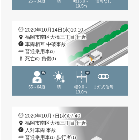
25～34歳
晴
幅13.0～
信号なし
19.5m
2020年10月14日(水)10:10
福岡市南区大橋三丁目 付近
車両相互 中破事故
普通乗用車
(2)
死亡
負傷
(0)
(1)
他
他
55～64歳
晴
幅9.0～
３灯式信号
13.0m
2020年10月7日(水)07:40
福岡市南区大橋三丁目 付近
人対車両 事故
普通乗用車
歩行者
(1)
(1)