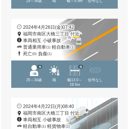
25～34歳
晴
幅～5.5m
信号なし
2024年4月26日(金)07:42
福岡市南区大橋三丁目 付近
車両相互 小破事故
普通乗用車
軽自動車
(1)
(1)
死亡
負傷
(0)
(1)
他
他
25～34歳
晴
幅13.0～
信号なし
19.5m
2024年4月22日(月)08:40
福岡市南区大橋三丁目 付近
車両相互 小破事故
軽自動車
軽貨物車
(1)
(1)