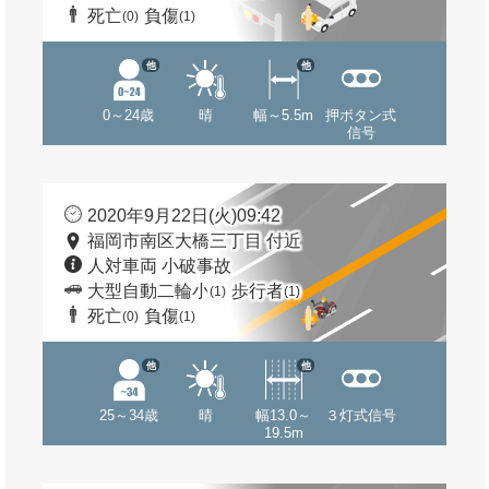
死亡
負傷
(0)
(1)
他
他
0～24歳
晴
幅～5.5m
押ボタン式
信号
2020年9月22日(火)09:42
福岡市南区大橋三丁目 付近
人対車両 小破事故
大型自動二輪小
歩行者
(1)
(1)
死亡
負傷
(0)
(1)
他
他
25～34歳
晴
幅13.0～
３灯式信号
19.5m