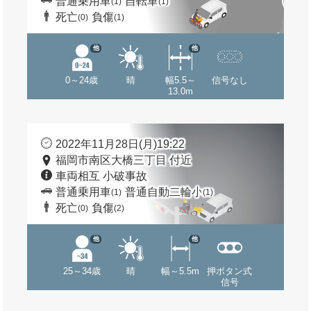
普通乗用車
自転車
(1)
(1)
死亡
負傷
(0)
(1)
他
他
0～24歳
晴
幅5.5～
信号なし
13.0m
2022年11月28日(月)19:22
福岡市南区大橋三丁目 付近
車両相互 小破事故
普通乗用車
普通自動二輪小
(1)
(1)
死亡
負傷
(0)
(2)
他
他
25～34歳
晴
幅～5.5m
押ボタン式
信号