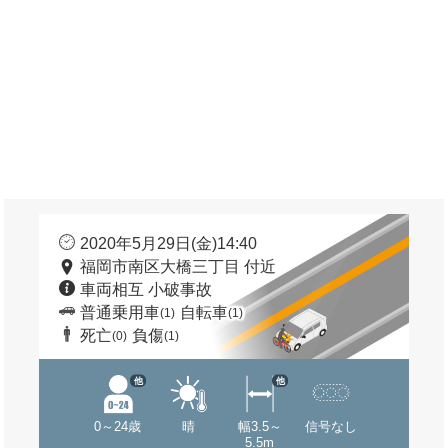
2020年5月29日(金)14:40
福岡市南区大橋三丁目 付近
車両相互 小破事故
普通乗用車
自転車
(1)
(1)
死亡
負傷
(0)
(1)
他
他
0～24歳
晴
幅3.5～
信号なし
5.5m