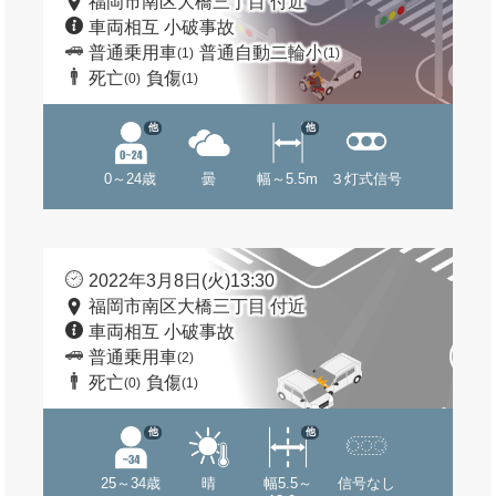
福岡市南区大橋三丁目 付近
車両相互 小破事故
普通乗用車
普通自動二輪小
(1)
(1)
死亡
負傷
(0)
(1)
他
他
0～24歳
曇
幅～5.5m
３灯式信号
2022年3月8日(火)13:30
福岡市南区大橋三丁目 付近
車両相互 小破事故
普通乗用車
(2)
死亡
負傷
(0)
(1)
他
他
25～34歳
晴
幅5.5～
信号なし