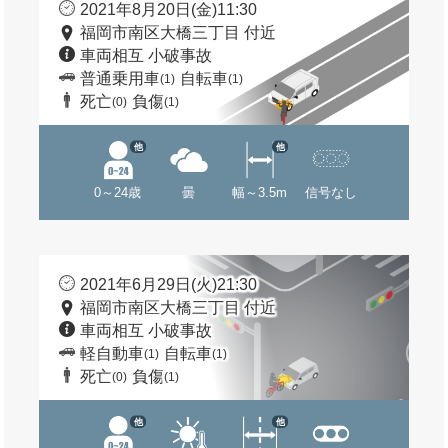
2021年8月20日(金)11:30
福岡市南区大橋三丁目 付近
車両相互 小破事故
普通乗用車
自転車
(1)
(1)
死亡
負傷
(0)
(1)
他
他
0～24歳
曇
幅～3.5m
信号なし
2021年6月29日(火)21:30
福岡市南区大橋三丁目 付近
車両相互 小破事故
軽自動車
自転車
(1)
(1)
死亡
負傷
(0)
(1)
他
他