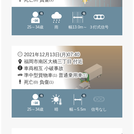
(0)
(1)
他
他
25～34歳
雨
幅13.0m～
３灯式信号
2021年12月13日(月)07:40
福岡市南区大橋三丁目 付近
車両相互 小破事故
準中型貨物車
普通乗用車
(1)
(1)
死亡
負傷
(0)
(1)
他
他
25～34歳
晴
幅～5.5m
信号なし