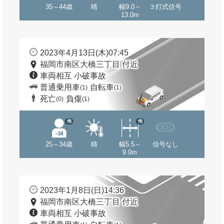
35～44歳
晴
幅9.0～
３灯式信号
13.0m
2023年4月13日(木)07:45
福岡市南区大橋三丁目 付近
車両相互 小破事故
普通乗用車
自転車
(1)
(1)
死亡
負傷
(0)
(1)
他
他
25～34歳
晴
幅5.5～
信号なし
9.0m
2023年1月8日(日)14:36
福岡市南区大橋三丁目 付近
車両相互 小破事故