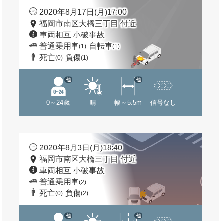
2020年8月17日(月)17:00
福岡市南区大橋三丁目 付近
車両相互 小破事故
普通乗用車
自転車
(1)
(1)
死亡
負傷
(0)
(1)
他
他
0～24歳
晴
幅～5.5m
信号なし
2020年8月3日(月)18:40
福岡市南区大橋三丁目 付近
車両相互 小破事故
普通乗用車
(2)
死亡
負傷
(0)
(2)
他
他