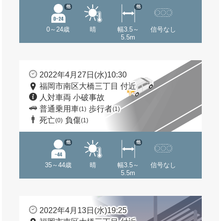
他
他
0～24歳
晴
幅3.5～
信号なし
5.5m
2022年4月27日(水)10:30
福岡市南区大橋三丁目 付近
人対車両 小破事故
普通乗用車
歩行者
(1)
(1)
死亡
負傷
(0)
(1)
他
他
35～44歳
晴
幅3.5～
信号なし
5.5m
2022年4月13日(水)19:25