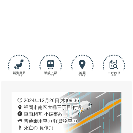
都道府県
沿線・駅
地図
こだわり
で探す
で探す
で探す
条件
2024年12月26日(木)09:36
福岡市南区大橋三丁目 付近
車両相互 小破事故
普通乗用車
軽貨物車
(1)
(1)
死亡
負傷
(0)
(1)