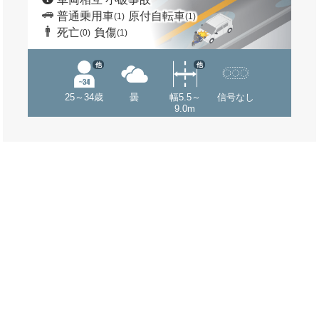
普通乗用車
原付自転車
(1)
(1)
死亡
負傷
(0)
(1)
他
他
25～34歳
曇
幅5.5～
信号なし
9.0m