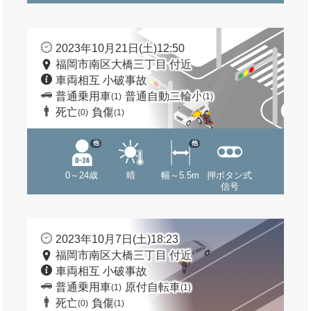
2023年10月21日(土)12:50
福岡市南区大橋三丁目 付近
車両相互 小破事故
普通乗用車
普通自動二輪小
(1)
(1)
死亡
負傷
(0)
(1)
他
他
0～24歳
晴
幅～5.5m
押ボタン式
信号
2023年10月7日(土)18:23
福岡市南区大橋三丁目 付近
車両相互 小破事故
普通乗用車
原付自転車
(1)
(1)
死亡
負傷
(0)
(1)