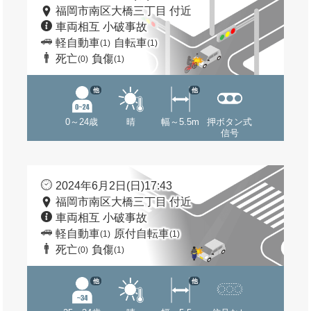
福岡市南区大橋三丁目 付近
車両相互 小破事故
軽自動車
自転車
(1)
(1)
死亡
負傷
(0)
(1)
他
他
0～24歳
晴
幅～5.5m
押ボタン式
信号
2024年6月2日(日)17:43
福岡市南区大橋三丁目 付近
車両相互 小破事故
軽自動車
原付自転車
(1)
(1)
死亡
負傷
(0)
(1)
他
他