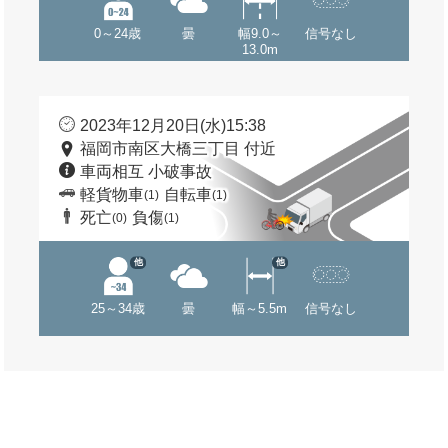
0～24歳
曇
幅9.0～
信号なし
13.0m
2023年12月20日(水)15:38
福岡市南区大橋三丁目 付近
車両相互 小破事故
軽貨物車
自転車
(1)
(1)
死亡
負傷
(0)
(1)
他
他
25～34歳
曇
幅～5.5m
信号なし