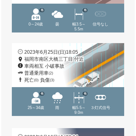
他
他
0～24歳
曇
幅3.5～
信号なし
5.5m
2023年6月25日(日)18:05
福岡市南区大橋三丁目 付近
車両相互 小破事故
普通乗用車
(2)
死亡
負傷
(0)
(3)
他
他
25～34歳
雨
幅5.5～
３灯式信号
9.0m