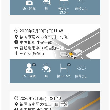
55～64歳
晴
幅5.5～
信号なし
13.0m
2020年7月19日(日)11:48
福岡市南区大橋三丁目 付近
車両相互 小破事故
普通乗用車
軽自動車
(1)
(1)
死亡
負傷
(0)
(1)
他
他
25～34歳
晴
幅～5.5m
信号なし
2020年7月6日(月)21:40
福岡市南区大橋三丁目 付近
車両相互 小破事故