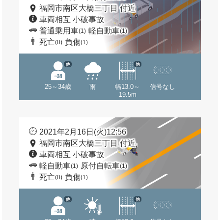
福岡市南区大橋三丁目 付近
車両相互 小破事故
普通乗用車
軽自動車
(1)
(1)
死亡
負傷
(0)
(1)
他
他
25～34歳
雨
幅13.0～
信号なし
19.5m
2021年2月16日(火)12:56
福岡市南区大橋三丁目 付近
車両相互 小破事故
軽自動車
原付自転車
(1)
(1)
死亡
負傷
(0)
(1)
他
他