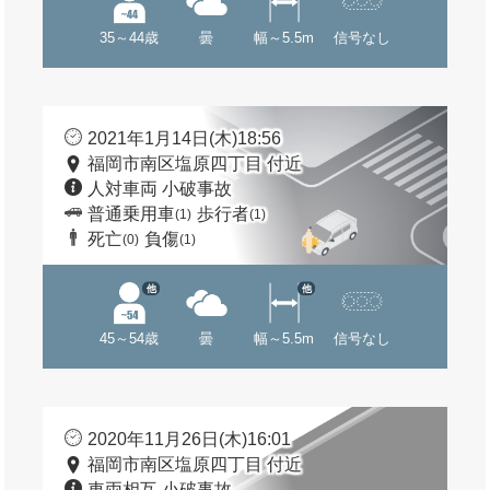
35～44歳
曇
幅～5.5m
信号なし
2021年1月14日(木)18:56
福岡市南区塩原四丁目 付近
人対車両 小破事故
普通乗用車
歩行者
(1)
(1)
死亡
負傷
(0)
(1)
他
他
45～54歳
曇
幅～5.5m
信号なし
2020年11月26日(木)16:01
福岡市南区塩原四丁目 付近
車両相互 小破事故