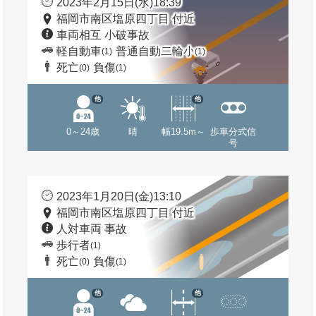
2023年2月15日(水)18:39
福岡市南区塩原四丁目 付近
車両相互 小破事故
軽自動車
普通自動二輪小
(1)
(1)
死亡
負傷
(0)
(1)
他
他
0～24歳
晴
幅19.5m～
歩車分式信
号
2023年1月20日(金)13:10
福岡市南区塩原四丁目 付近
人対車両 事故
歩行者
(1)
死亡
負傷
(0)
(1)
他
他