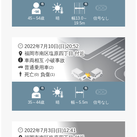
他
他
45～54歳
晴
幅13.0～
信号なし
19.5m
2022年7月10日(日)20:52
福岡市南区塩原四丁目 付近
車両相互 小破事故
普通乗用車
(2)
死亡
負傷
(0)
(1)
他
他
35～44歳
晴
幅～5.5m
信号なし
2022年7月3日(日)12:41