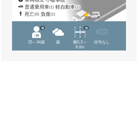
普通乗用車
軽自動車
(1)
(1)
死亡
負傷
(0)
(1)
他
他
25～34歳
曇
幅5.5～
信号なし
9.0m