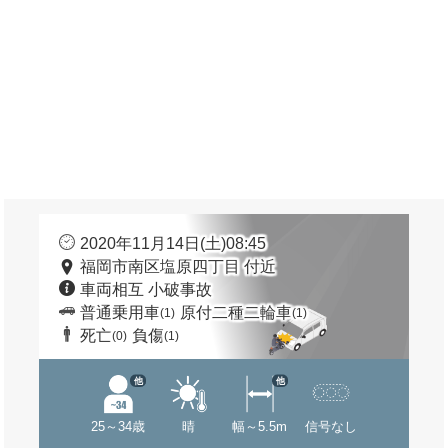
2020年11月14日(土)08:45
福岡市南区塩原四丁目 付近
車両相互 小破事故
普通乗用車
原付二種二輪車
(1)
(1)
死亡
負傷
(0)
(1)
他
他
25～34歳
晴
幅～5.5m
信号なし