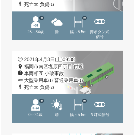
死亡
負傷
(0)
(1)
他
他
25～34歳
曇
幅～5.5m
押ボタン式
信号
2021年4月3日(土)09:38
福岡市南区塩原四丁目 付近
車両相互 小破事故
大型乗用車
普通乗用車
(1)
(1)
死亡
負傷
(0)
(2)
他
他
0～24歳
晴
幅～5.5m
３灯式信号