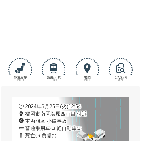
都道府県
沿線・駅
地図
こだわり
で探す
で探す
で探す
条件
2024年6月25日(火)12:54
福岡市南区塩原四丁目 付近
車両相互 小破事故
普通乗用車
軽自動車
(1)
(1)
死亡
負傷
(0)
(1)