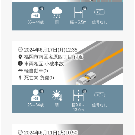
他
他
35～44歳
雨
幅～5.5m
信号なし
2024年6月17日(月)12:35
福岡市南区塩原四丁目 付近
車両相互 小破事故
軽自動車
(2)
死亡
負傷
(0)
(1)
他
他
25～34歳
晴
幅9.0～
信号なし
13.0m
2024年6月11日(火)10:50