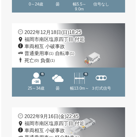
0～24歳
曇
幅5.5～
信号なし
9.0m
2022年12月18日(日)18:25
福岡市南区塩原四丁目 付近
車両相互 小破事故
普通乗用車
自転車
(1)
(1)
死亡
負傷
(0)
(1)
他
他
25～34歳
曇
幅13.0m～
３灯式信号
2022年9月16日(金)22:45
福岡市南区塩原四丁目 付近
車両相互 小破事故