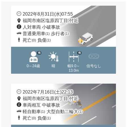
2022年8月31日(水)07:55
福岡市南区塩原四丁目 付近
人対車両 小破事故
普通乗用車
歩行者
(1)
(1)
死亡
負傷
(0)
(1)
他
他
0～24歳
晴
幅9.0～
信号なし
13.0m
2022年7月16日(土)22:13
福岡市南区塩原四丁目 付近
車両相互 中破事故
軽自動車
大型自動二輪大
(1)
(1)
死亡
負傷
(0)
(1)