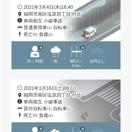
2021年3月4日(木)16:40
福岡市南区塩原四丁目 付近
車両相互 小破事故
普通乗用車
自転車
(1)
(1)
死亡
負傷
(0)
(1)
他
他
25～34歳
雨
幅5.5～
信号なし
9.0m
2021年1月16日(土)06:10
福岡市南区塩原四丁目 付近
車両相互 小破事故
原付自転車
自転車
(1)
(1)
死亡
負傷
(0)
(1)
他
他