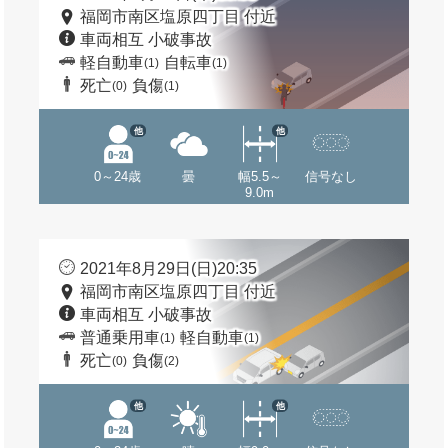
福岡市南区塩原四丁目 付近
車両相互 小破事故
軽自動車
自転車
(1)
(1)
死亡
負傷
(0)
(1)
他
他
0～24歳
曇
幅5.5～
信号なし
9.0m
2021年8月29日(日)20:35
福岡市南区塩原四丁目 付近
車両相互 小破事故
普通乗用車
軽自動車
(1)
(1)
死亡
負傷
(0)
(2)
他
他