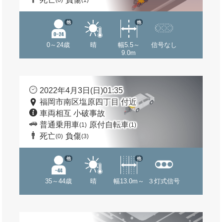
(0)
(1)
他
他
0～24歳
晴
幅5.5～
信号なし
9.0m
2022年4月3日(日)01:35
福岡市南区塩原四丁目 付近
車両相互 小破事故
普通乗用車
原付自転車
(1)
(1)
死亡
負傷
(0)
(3)
他
他
35～44歳
晴
幅13.0m～
３灯式信号