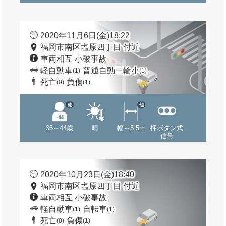
2020年11月6日(金)18:22
福岡市南区塩原四丁目 付近
車両相互 小破事故
軽自動車
普通自動二輪小
(1)
(1)
死亡
負傷
(0)
(1)
他
他
35～44歳
晴
幅～5.5m
押ボタン式
信号
2020年10月23日(金)18:40
福岡市南区塩原四丁目 付近
車両相互 小破事故
軽自動車
自転車
(1)
(1)
死亡
負傷
(0)
(1)