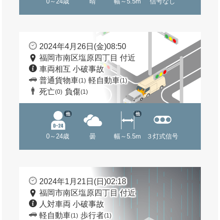
0～24歳
晴
幅～5.5m
信号なし
2024年4月26日(金)08:50
福岡市南区塩原四丁目 付近
車両相互 小破事故
普通貨物車
軽自動車
(1)
(1)
死亡
負傷
(0)
(1)
他
他
0～24歳
曇
幅～5.5m
３灯式信号
2024年1月21日(日)02:18
福岡市南区塩原四丁目 付近
人対車両 小破事故
軽自動車
歩行者
(1)
(1)