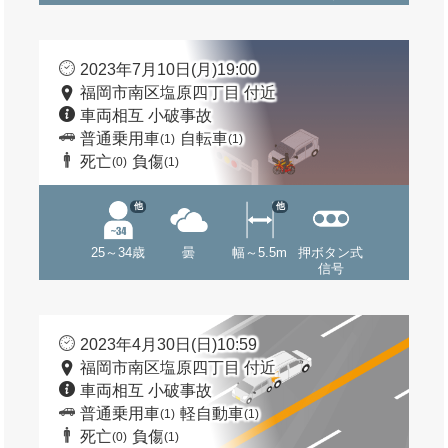
2023年7月10日(月)19:00
福岡市南区塩原四丁目 付近
車両相互 小破事故
普通乗用車
自転車
(1)
(1)
死亡
負傷
(0)
(1)
他
他
25～34歳
曇
幅～5.5m
押ボタン式
信号
2023年4月30日(日)10:59
福岡市南区塩原四丁目 付近
車両相互 小破事故
普通乗用車
軽自動車
(1)
(1)
死亡
負傷
(0)
(1)