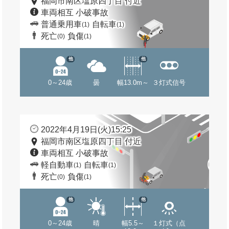
福岡市南区塩原四丁目 付近
車両相互 小破事故
普通乗用車
自転車
(1)
(1)
死亡
負傷
(0)
(1)
他
他
0～24歳
曇
幅13.0m～
３灯式信号
2022年4月19日(火)15:25
福岡市南区塩原四丁目 付近
車両相互 小破事故
軽自動車
自転車
(1)
(1)
死亡
負傷
(0)
(1)
他
他
0～24歳
晴
幅5.5～
１灯式（点