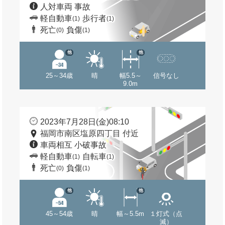
人対車両 事故
軽自動車
歩行者
(1)
(1)
死亡
負傷
(0)
(1)
他
他
25～34歳
晴
幅5.5～
信号なし
9.0m
2023年7月28日(金)08:10
福岡市南区塩原四丁目 付近
車両相互 小破事故
軽自動車
自転車
(1)
(1)
死亡
負傷
(0)
(1)
他
他
45～54歳
晴
幅～5.5m
１灯式（点
滅）