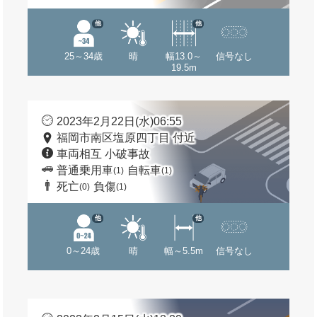
他
他
25～34歳
晴
幅13.0～
信号なし
19.5m
2023年2月22日(水)06:55
福岡市南区塩原四丁目 付近
車両相互 小破事故
普通乗用車
自転車
(1)
(1)
死亡
負傷
(0)
(1)
他
他
0～24歳
晴
幅～5.5m
信号なし