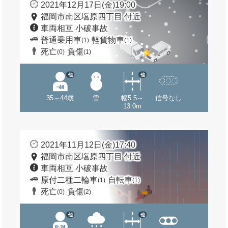
2021年12月17日(金)19:00
福岡市南区塩原四丁目 付近
車両相互 小破事故
普通乗用車
軽貨物車
(1)
(1)
死亡
負傷
(0)
(1)
他
他
35～44歳
雪
幅5.5～
信号なし
13.0m
2021年11月12日(金)17:40
福岡市南区塩原四丁目 付近
車両相互 小破事故
原付二種二輪車
自転車
(1)
(1)
死亡
負傷
(0)
(2)
他
他