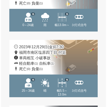
死亡
負傷
(0)
(1)
他
他
0～24歳
雨
幅13.0m～
３灯式信号
2023年12月29日(金)07:30
福岡市南区塩原四丁目 付近
車両相互 小破事故
軽自動車
自転車
(1)
(1)
死亡
負傷
(0)
(1)
他
他
25～34歳
晴
幅5.5～
３灯式信号
13.0m