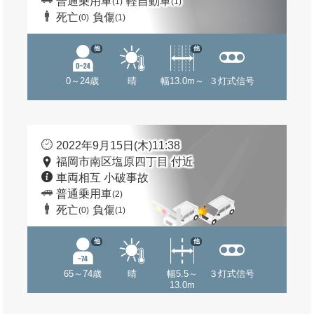
普通乗用車
軽自動車
(1)
(1)
死亡
負傷
(0)
(1)
他
他
0～24歳
晴
幅13.0m～
３灯式信号
2022年9月15日(木)11:38
福岡市南区塩原四丁目 付近
車両相互 小破事故
普通乗用車
(2)
死亡
負傷
(0)
(1)
他
他
65～74歳
晴
幅5.5～
３灯式信号
13.0m