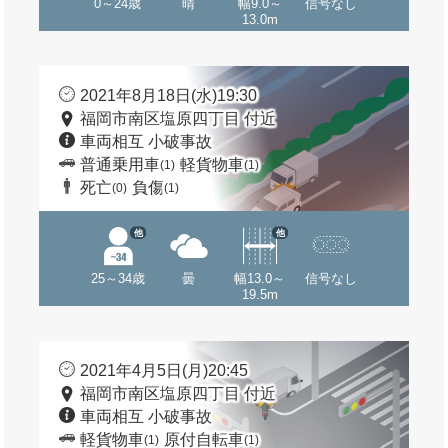
0～24歳
晴
幅9.0～
信号なし
13.0m
2021年8月18日(水)19:30
福岡市南区塩原四丁目 付近
車両相互 小破事故
普通乗用車
軽貨物車
(1)
(1)
死亡
負傷
(0)
(1)
他
他
25～34歳
曇
幅13.0～
信号なし
19.5m
2021年4月5日(月)20:45
福岡市南区塩原四丁目 付近
車両相互 小破事故
軽貨物車
原付自転車
(1)
(1)