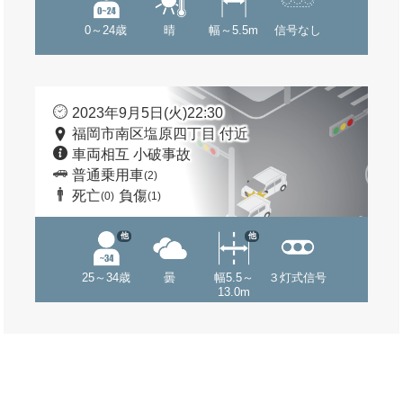
0～24歳
晴
幅～5.5m
信号なし
2023年9月5日(火)22:30
福岡市南区塩原四丁目 付近
車両相互 小破事故
普通乗用車
(2)
死亡
負傷
(0)
(1)
他
他
25～34歳
曇
幅5.5～
３灯式信号
13.0m