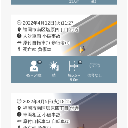
13.0m
滅）
2022年4月12日(火)11:27
福岡市南区塩原四丁目 付近
人対車両 小破事故
原付自転車
歩行者
(1)
(1)
死亡
負傷
(0)
(2)
他
他
45～54歳
晴
幅5.5～
信号なし
9.0m
2022年4月5日(火)18:15
福岡市南区塩原四丁目 付近
車両相互 小破事故
原付自転車
自転車
(1)
(1)
死亡
負傷