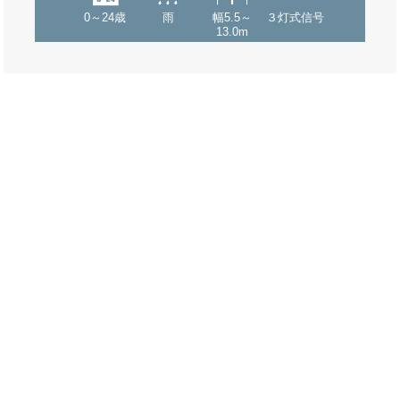
0～24歳
雨
幅5.5～
３灯式信号
13.0m