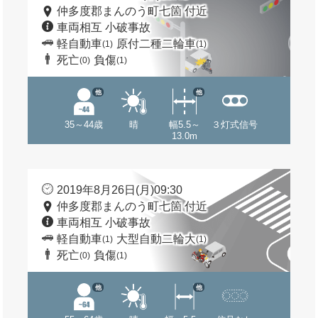
仲多度郡まんのう町七箇 付近
車両相互 小破事故
軽自動車
原付二種二輪車
(1)
(1)
死亡
負傷
(0)
(1)
他
他
35～44歳
晴
幅5.5～
３灯式信号
13.0m
2019年8月26日(月)09:30
仲多度郡まんのう町七箇 付近
車両相互 小破事故
軽自動車
大型自動二輪大
(1)
(1)
死亡
負傷
(0)
(1)
他
他