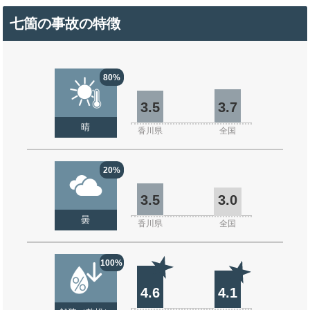
七箇の事故の特徴
80%
3.5
3.7
晴
香川県
全国
20%
3.5
3.0
曇
香川県
全国
100%
4.6
4.1