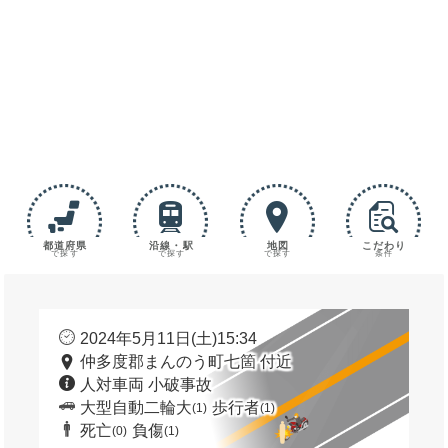
都道府県
沿線・駅
地図
こだわり
で探す
で探す
で探す
条件
2024年5月11日(土)15:34
仲多度郡まんのう町七箇 付近
人対車両 小破事故
大型自動二輪大
歩行者
(1)
(1)
死亡
負傷
(0)
(1)