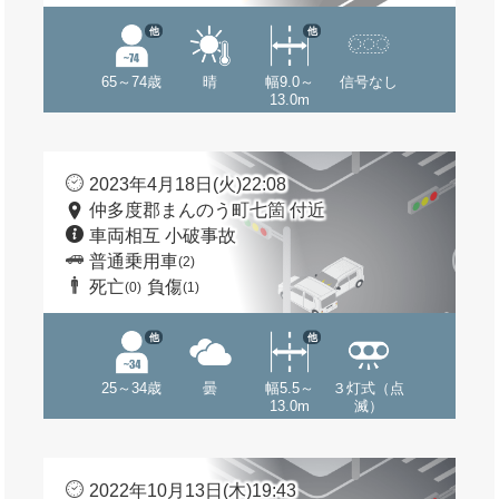
他
他
65～74歳
晴
幅9.0～
信号なし
13.0m
2023年4月18日(火)22:08
仲多度郡まんのう町七箇 付近
車両相互 小破事故
普通乗用車
(2)
死亡
負傷
(0)
(1)
他
他
25～34歳
曇
幅5.5～
３灯式（点
13.0m
滅）
2022年10月13日(木)19:43