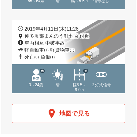
55～64歳
晴
幅～5.5m
信号なし
2019年4月11日(木)11:28
仲多度郡まんのう町七箇 付近
車両相互 中破事故
軽自動車
軽貨物車
(1)
(1)
死亡
負傷
(0)
(1)
他
他
0～24歳
晴
幅5.5～
３灯式信号
9.0m
地図で見る