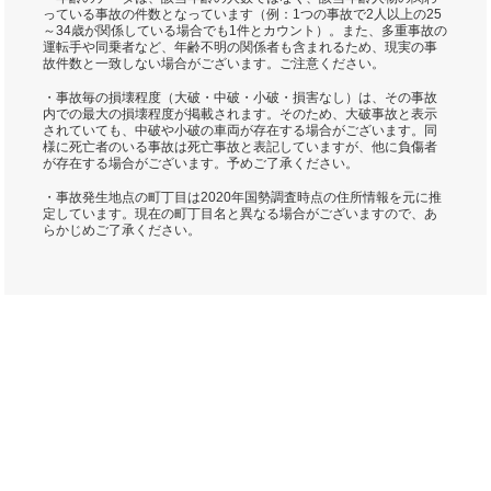
っている事故の件数となっています（例：1つの事故で2人以上の25
～34歳が関係している場合でも1件とカウント）。また、多重事故の
運転手や同乗者など、年齢不明の関係者も含まれるため、現実の事
故件数と一致しない場合がございます。ご注意ください。
・事故毎の損壊程度（大破・中破・小破・損害なし）は、その事故
内での最大の損壊程度が掲載されます。そのため、大破事故と表示
されていても、中破や小破の車両が存在する場合がございます。同
様に死亡者のいる事故は死亡事故と表記していますが、他に負傷者
が存在する場合がございます。予めご了承ください。
・事故発生地点の町丁目は2020年国勢調査時点の住所情報を元に推
定しています。現在の町丁目名と異なる場合がございますので、あ
らかじめご了承ください。