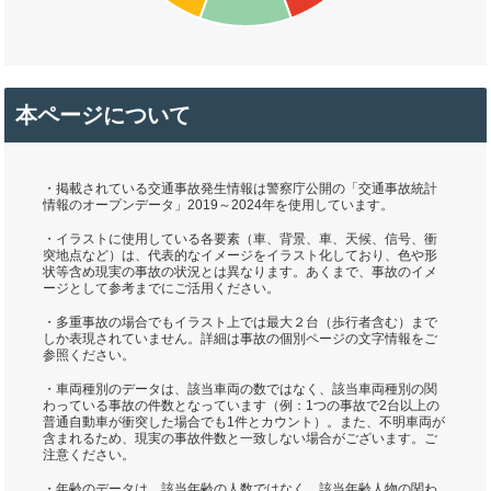
本ページについて
・掲載されている交通事故発生情報は警察庁公開の「交通事故統計
情報のオープンデータ」2019～2024年を使用しています。
・イラストに使用している各要素（車、背景、車、天候、信号、衝
突地点など）は、代表的なイメージをイラスト化しており、色や形
状等含め現実の事故の状況とは異なります。あくまで、事故のイメ
ージとして参考までにご活用ください。
・多重事故の場合でもイラスト上では最大２台（歩行者含む）まで
しか表現されていません。詳細は事故の個別ページの文字情報をご
参照ください。
・車両種別のデータは、該当車両の数ではなく、該当車両種別の関
わっている事故の件数となっています（例：1つの事故で2台以上の
普通自動車が衝突した場合でも1件とカウント）。また、不明車両が
含まれるため、現実の事故件数と一致しない場合がございます。ご
注意ください。
・年齢のデータは、該当年齢の人数ではなく、該当年齢人物の関わ