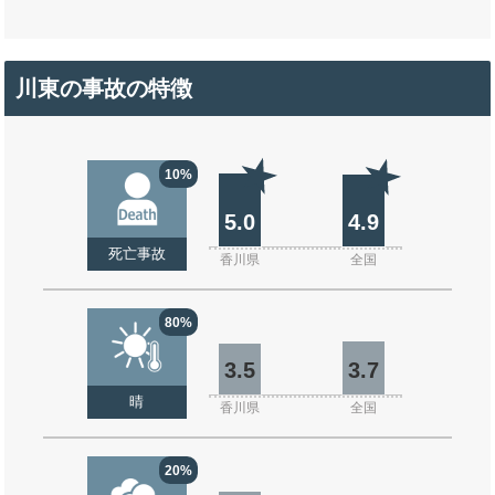
川東の事故の特徴
10%
5.0
4.9
死亡事故
香川県
全国
80%
3.5
3.7
晴
香川県
全国
20%