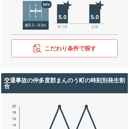
60%
5.0
5.0
幅5.5～9.0m
香川県
全国
こだわり条件で探す
交通事故の仲多度郡まんのう町の時刻別発生割
合