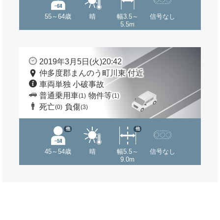
55～64歳
晴
幅3.5～
信号なし
5.5m
2019年3月5日(火)20:42
仲多度郡まんのう町川東 付近
車両単独 小破事故
普通乗用車
物件等
(1)
(1)
死亡
負傷
(0)
(3)
他
他
45～54歳
晴
幅5.5～
信号なし
9.0m