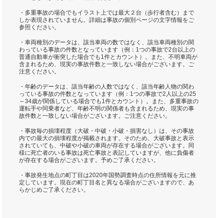
・多重事故の場合でもイラスト上では最大２台（歩行者含む）まで
しか表現されていません。詳細は事故の個別ページの文字情報をご
参照ください。
・車両種別のデータは、該当車両の数ではなく、該当車両種別の関
わっている事故の件数となっています（例：1つの事故で2台以上の
普通自動車が衝突した場合でも1件とカウント）。また、不明車両が
含まれるため、現実の事故件数と一致しない場合がございます。ご
注意ください。
・年齢のデータは、該当年齢の人数ではなく、該当年齢人物の関わ
っている事故の件数となっています（例：1つの事故で2人以上の25
～34歳が関係している場合でも1件とカウント）。また、多重事故の
運転手や同乗者など、年齢不明の関係者も含まれるため、現実の事
故件数と一致しない場合がございます。ご注意ください。
・事故毎の損壊程度（大破・中破・小破・損害なし）は、その事故
内での最大の損壊程度が掲載されます。そのため、大破事故と表示
されていても、中破や小破の車両が存在する場合がございます。同
様に死亡者のいる事故は死亡事故と表記していますが、他に負傷者
が存在する場合がございます。予めご了承ください。
・事故発生地点の町丁目は2020年国勢調査時点の住所情報を元に推
定しています。現在の町丁目名と異なる場合がございますので、あ
らかじめご了承ください。