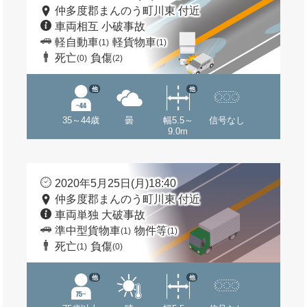
仲多度郡まんのう町川東 付近
車両相互 小破事故
軽自動車
軽貨物車
(1)
(1)
死亡
負傷
(0)
(2)
他
他
35～44歳
曇
幅5.5～
信号なし
9.0m
2020年5月25日(月)18:40
仲多度郡まんのう町川東 付近
車両単独 大破事故
準中型貨物車
物件等
(1)
(1)
死亡
負傷
(1)
(0)
他
他