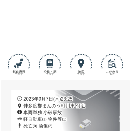
都道府県
沿線・駅
地図
こだわり
で探す
で探す
で探す
条件
2023年9月7日(木)23:25
仲多度郡まんのう町川東 付近
車両単独 小破事故
軽自動車
物件等
(1)
(1)
死亡
負傷
(0)
(2)