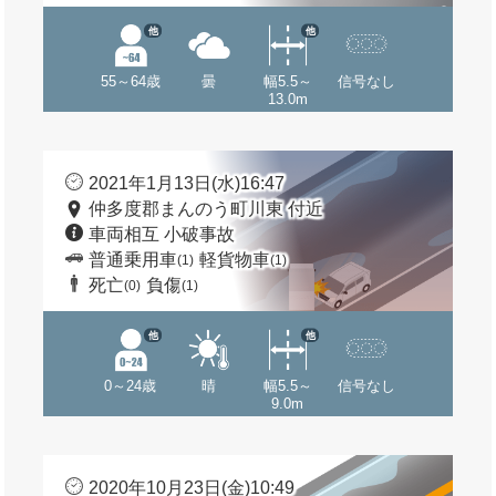
他
他
55～64歳
曇
幅5.5～
信号なし
13.0m
2021年1月13日(水)16:47
仲多度郡まんのう町川東 付近
車両相互 小破事故
普通乗用車
軽貨物車
(1)
(1)
死亡
負傷
(0)
(1)
他
他
0～24歳
晴
幅5.5～
信号なし
9.0m
2020年10月23日(金)10:49