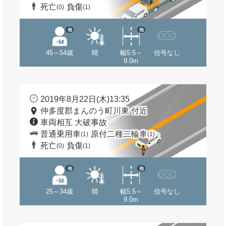
死亡
負傷
(0)
(1)
他
他
45～54歳
晴
幅5.5～
信号なし
9.0m
2019年8月22日(木)13:35
仲多度郡まんのう町川東 付近
車両相互 大破事故
普通乗用車
原付二種二輪車
(1)
(1)
死亡
負傷
(0)
(1)
他
他
25～34歳
晴
幅5.5～
信号なし
9.0m