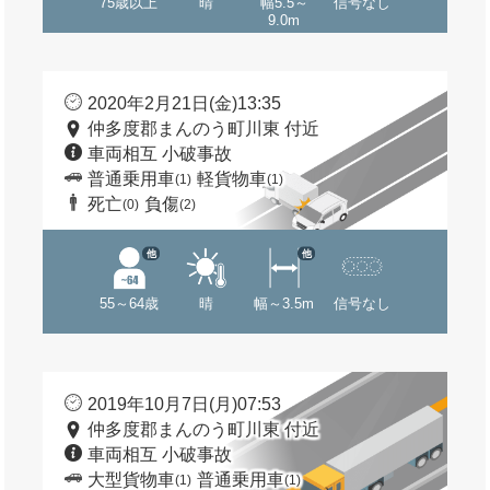
75歳以上
晴
幅5.5～
信号なし
9.0m
2020年2月21日(金)13:35
仲多度郡まんのう町川東 付近
車両相互 小破事故
普通乗用車
軽貨物車
(1)
(1)
死亡
負傷
(0)
(2)
他
他
55～64歳
晴
幅～3.5m
信号なし
2019年10月7日(月)07:53
仲多度郡まんのう町川東 付近
車両相互 小破事故
大型貨物車
普通乗用車
(1)
(1)