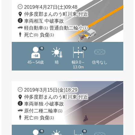
2019年4月27日(土)09:48
仲多度郡まんのう町川東 付近
車両相互 中破事故
軽自動車
普通自動二輪小
(1)
(1)
死亡
負傷
(0)
(1)
他
他
45～54歳
晴
幅9.0～
信号なし
13.0m
2019年3月15日(金)18:29
仲多度郡まんのう町川東 付近
車両単独 小破事故
原付二種二輪車
(1)
死亡
負傷
(0)
(1)
他
他