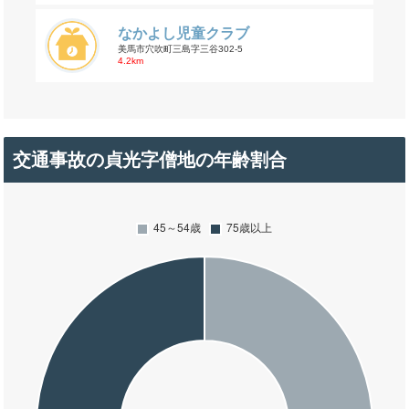
なかよし児童クラブ
美馬市穴吹町三島字三谷302-5
4.2km
交通事故の貞光字僧地の年齢割合