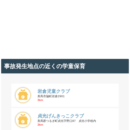
事故発生地点の近くの学童保育
岩倉児童クラブ
美馬市脇町岩倉2901
3km
貞光げんきっこクラブ
美馬郡つるぎ町貞光字野口87 貞光小学校内
3km