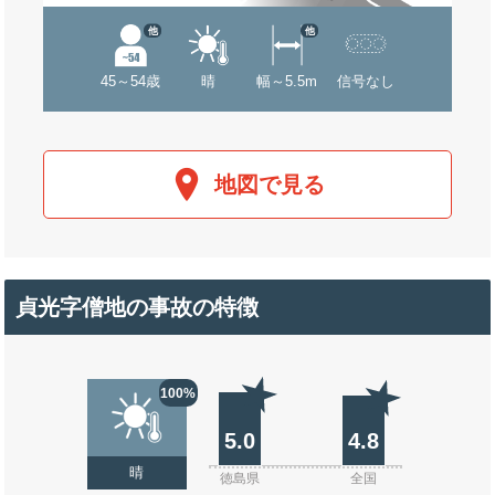
他
他
45～54歳
晴
幅～5.5m
信号なし
地図で見る
貞光字僧地の事故の特徴
100%
5.0
4.8
晴
徳島県
全国