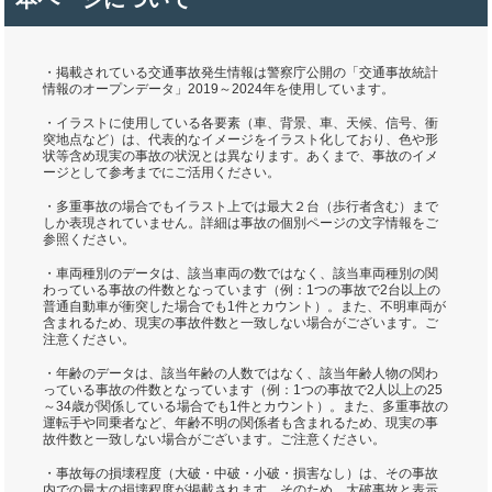
・掲載されている交通事故発生情報は警察庁公開の「交通事故統計
情報のオープンデータ」2019～2024年を使用しています。
・イラストに使用している各要素（車、背景、車、天候、信号、衝
突地点など）は、代表的なイメージをイラスト化しており、色や形
状等含め現実の事故の状況とは異なります。あくまで、事故のイメ
ージとして参考までにご活用ください。
・多重事故の場合でもイラスト上では最大２台（歩行者含む）まで
しか表現されていません。詳細は事故の個別ページの文字情報をご
参照ください。
・車両種別のデータは、該当車両の数ではなく、該当車両種別の関
わっている事故の件数となっています（例：1つの事故で2台以上の
普通自動車が衝突した場合でも1件とカウント）。また、不明車両が
含まれるため、現実の事故件数と一致しない場合がございます。ご
注意ください。
・年齢のデータは、該当年齢の人数ではなく、該当年齢人物の関わ
っている事故の件数となっています（例：1つの事故で2人以上の25
～34歳が関係している場合でも1件とカウント）。また、多重事故の
運転手や同乗者など、年齢不明の関係者も含まれるため、現実の事
故件数と一致しない場合がございます。ご注意ください。
・事故毎の損壊程度（大破・中破・小破・損害なし）は、その事故
内での最大の損壊程度が掲載されます。そのため、大破事故と表示