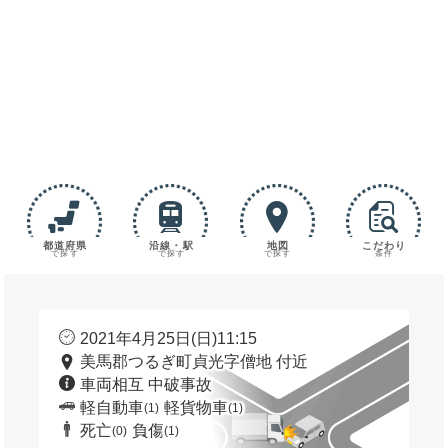
都道府県
沿線・駅
地図
こだわり
で探す
で探す
で探す
条件
2021年4月25日(日)11:15
美馬郡つるぎ町貞光字僧地 付近
車両相互 中破事故
軽自動車
軽貨物車
(1)
(1)
死亡
負傷
(0)
(1)