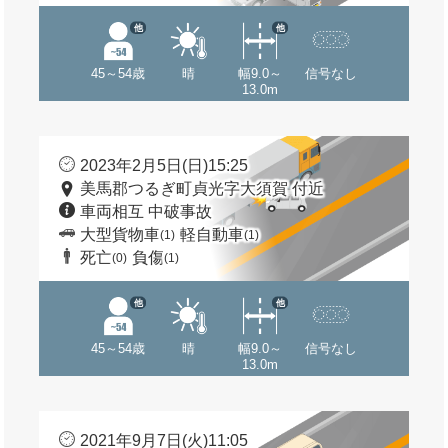
他
他
45～54歳
晴
幅9.0～
信号なし
13.0m
2023年2月5日(日)15:25
美馬郡つるぎ町貞光字大須賀 付近
車両相互 中破事故
大型貨物車
軽自動車
(1)
(1)
死亡
負傷
(0)
(1)
他
他
45～54歳
晴
幅9.0～
信号なし
13.0m
2021年9月7日(火)11:05