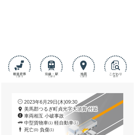
都道府県
沿線・駅
地図
こだわり
で探す
で探す
で探す
条件
2023年6月29日(木)09:30
美馬郡つるぎ町貞光字大須賀 付近
車両相互 小破事故
中型貨物車
軽自動車
(1)
(1)
死亡
負傷
(0)
(1)