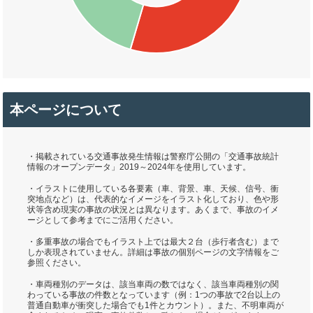
本ページについて
・掲載されている交通事故発生情報は警察庁公開の「交通事故統計
情報のオープンデータ」2019～2024年を使用しています。
・イラストに使用している各要素（車、背景、車、天候、信号、衝
突地点など）は、代表的なイメージをイラスト化しており、色や形
状等含め現実の事故の状況とは異なります。あくまで、事故のイメ
ージとして参考までにご活用ください。
・多重事故の場合でもイラスト上では最大２台（歩行者含む）まで
しか表現されていません。詳細は事故の個別ページの文字情報をご
参照ください。
・車両種別のデータは、該当車両の数ではなく、該当車両種別の関
わっている事故の件数となっています（例：1つの事故で2台以上の
普通自動車が衝突した場合でも1件とカウント）。また、不明車両が