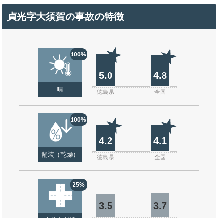
貞光字大須賀の事故の特徴
100%
5.0
4.8
晴
徳島県
全国
100%
4.2
4.1
舗装（乾燥）
徳島県
全国
25%
3.5
3.7