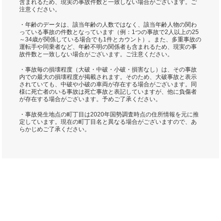
含まれるため、現実の事故件数と一致しない場合がございます。ご
注意ください。
・年齢のデータは、該当年齢の人数ではなく、該当年齢人物の関わ
っている事故の件数となっています（例：1つの事故で2人以上の25
～34歳が関係している場合でも1件とカウント）。また、多重事故の
運転手や同乗者など、年齢不明の関係者も含まれるため、現実の事
故件数と一致しない場合がございます。ご注意ください。
・事故毎の損壊程度（大破・中破・小破・損害なし）は、その事故
内での最大の損壊程度が掲載されます。そのため、大破事故と表示
されていても、中破や小破の車両が存在する場合がございます。同
様に死亡者のいる事故は死亡事故と表記していますが、他に負傷者
が存在する場合がございます。予めご了承ください。
・事故発生地点の町丁目は2020年国勢調査時点の住所情報を元に推
定しています。現在の町丁目名と異なる場合がございますので、あ
らかじめご了承ください。