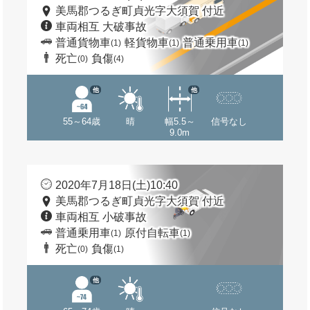
美馬郡つるぎ町貞光字大須賀 付近
車両相互 大破事故
普通貨物車
軽貨物車
普通乗用車
(1)
(1)
(1)
死亡
負傷
(0)
(4)
他
他
55～64歳
晴
幅5.5～
信号なし
9.0m
2020年7月18日(土)10:40
美馬郡つるぎ町貞光字大須賀 付近
車両相互 小破事故
普通乗用車
原付自転車
(1)
(1)
死亡
負傷
(0)
(1)
他