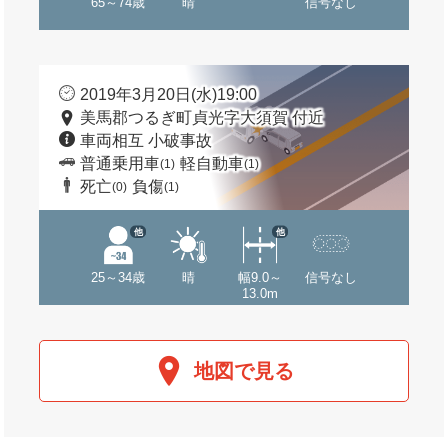
65～74歳
晴
信号なし
2019年3月20日(水)19:00
美馬郡つるぎ町貞光字大須賀 付近
車両相互 小破事故
普通乗用車
軽自動車
(1)
(1)
死亡
負傷
(0)
(1)
他
他
25～34歳
晴
幅9.0～
信号なし
13.0m
地図で見る