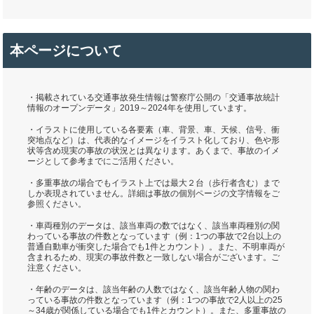
本ページについて
・掲載されている交通事故発生情報は警察庁公開の「交通事故統計
情報のオープンデータ」2019～2024年を使用しています。
・イラストに使用している各要素（車、背景、車、天候、信号、衝
突地点など）は、代表的なイメージをイラスト化しており、色や形
状等含め現実の事故の状況とは異なります。あくまで、事故のイメ
ージとして参考までにご活用ください。
・多重事故の場合でもイラスト上では最大２台（歩行者含む）まで
しか表現されていません。詳細は事故の個別ページの文字情報をご
参照ください。
・車両種別のデータは、該当車両の数ではなく、該当車両種別の関
わっている事故の件数となっています（例：1つの事故で2台以上の
普通自動車が衝突した場合でも1件とカウント）。また、不明車両が
含まれるため、現実の事故件数と一致しない場合がございます。ご
注意ください。
・年齢のデータは、該当年齢の人数ではなく、該当年齢人物の関わ
っている事故の件数となっています（例：1つの事故で2人以上の25
～34歳が関係している場合でも1件とカウント）。また、多重事故の