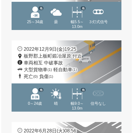
他
他
25～34歳
曇
幅5.5～
３灯式信号
13.0m
2022年12月9日(金)19:25
板野郡上板町鍛冶屋原 付近
車両相互 中破事故
大型貨物車
軽自動車
(1)
(1)
死亡
負傷
(0)
(1)
他
他
0～24歳
晴
幅9.0～
信号なし
13.0m
2022年6月28日(火)08:56