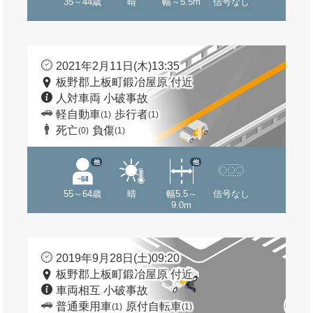
35～44歳
晴
幅～5.5m
信号なし
2021年2月11日(木)13:35
板野郡上板町鍛冶屋原 付近
人対車両 小破事故
軽自動車
歩行者
(1)
(1)
死亡
負傷
(0)
(1)
他
他
55～64歳
晴
幅5.5～
信号なし
9.0m
2019年9月28日(土)09:20
板野郡上板町鍛冶屋原 付近
車両相互 小破事故
普通乗用車
原付自転車
(1)
(1)