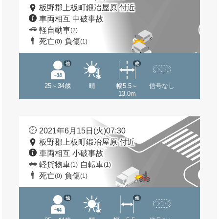
板野郡上板町鍛冶屋原 付近
車両相互 中破事故
軽自動車
(2)
死亡
負傷
(0)
(1)
他
他
25～34歳
晴
幅5.5～
信号なし
13.0m
2021年6月15日(火)07:30
板野郡上板町鍛冶屋原 付近
車両相互 小破事故
軽貨物車
自転車
(1)
(1)
死亡
負傷
(0)
(1)
他
他