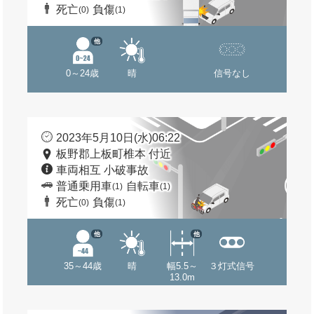
死亡
負傷
(0)
(1)
他
0～24歳
晴
信号なし
2023年5月10日(水)06:22
板野郡上板町椎本 付近
車両相互 小破事故
普通乗用車
自転車
(1)
(1)
死亡
負傷
(0)
(1)
他
他
35～44歳
晴
幅5.5～
３灯式信号
13.0m