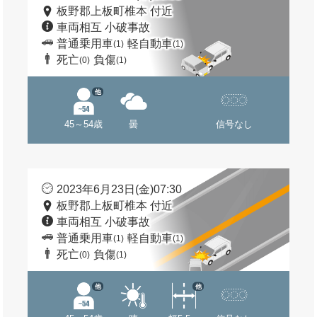
板野郡上板町椎本 付近
車両相互 小破事故
普通乗用車
軽自動車
(1)
(1)
死亡
負傷
(0)
(1)
他
45～54歳
曇
信号なし
2023年6月23日(金)07:30
板野郡上板町椎本 付近
車両相互 小破事故
普通乗用車
軽自動車
(1)
(1)
死亡
負傷
(0)
(1)
他
他