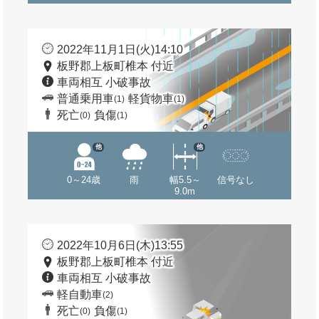
2022年11月1日(火)14:10
板野郡上板町椎本 付近
車両相互 小破事故
普通乗用車
軽貨物車
(1)
(1)
死亡
負傷
(0)
(1)
他
他
0～24歳
雨
幅5.5～
信号なし
9.0m
2022年10月6日(木)13:55
板野郡上板町椎本 付近
車両相互 小破事故
軽自動車
(2)
死亡
負傷
(0)
(1)