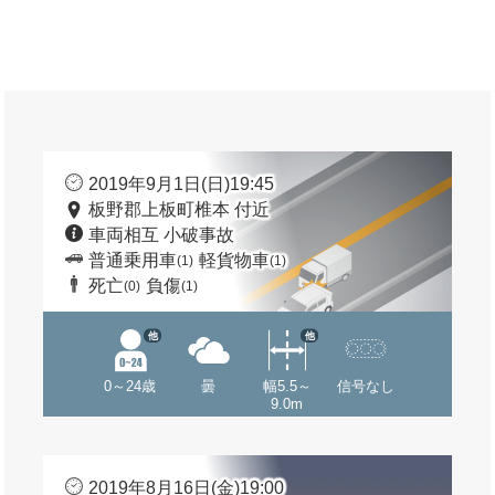
2019年9月1日(日)19:45
板野郡上板町椎本 付近
車両相互 小破事故
普通乗用車
軽貨物車
(1)
(1)
死亡
負傷
(0)
(1)
他
他
0～24歳
曇
幅5.5～
信号なし
9.0m
2019年8月16日(金)19:00