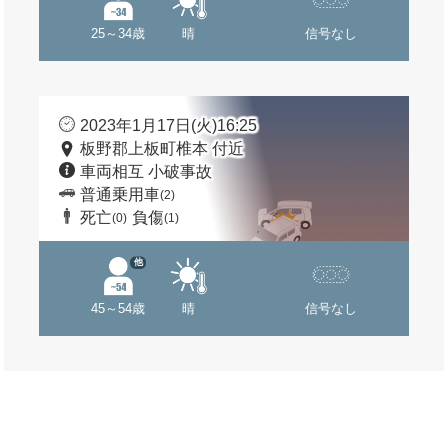
25～34歳
晴
信号なし
2023年1月17日(火)16:25
板野郡上板町椎本 付近
車両相互 小破事故
普通乗用車
(2)
死亡
負傷
(0)
(1)
他
45～54歳
晴
信号なし