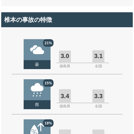
椎本の事故の特徴
21%
3.0
3.1
曇
徳島県
全国
15%
3.4
3.3
雨
徳島県
全国
18%