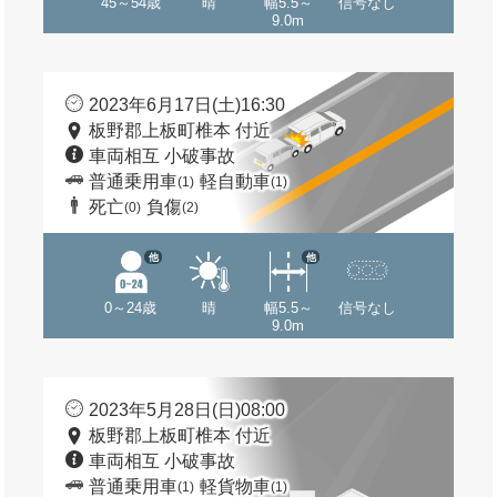
45～54歳
晴
幅5.5～
信号なし
9.0m
2023年6月17日(土)16:30
板野郡上板町椎本 付近
車両相互 小破事故
普通乗用車
軽自動車
(1)
(1)
死亡
負傷
(0)
(2)
他
他
0～24歳
晴
幅5.5～
信号なし
9.0m
2023年5月28日(日)08:00
板野郡上板町椎本 付近
車両相互 小破事故
普通乗用車
軽貨物車
(1)
(1)