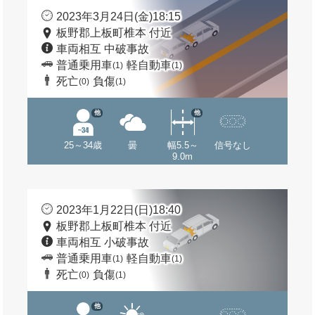
2023年3月24日(金)18:15
板野郡上板町椎本 付近
車両相互 中破事故
普通乗用車
軽自動車
(1)
(1)
死亡
負傷
(0)
(1)
他
他
25～34歳
曇
幅5.5～
信号なし
9.0m
2023年1月22日(日)18:40
板野郡上板町椎本 付近
車両相互 小破事故
普通乗用車
軽自動車
(1)
(1)
死亡
負傷
(0)
(1)
他