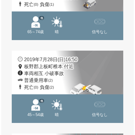
死亡
負傷
(0)
(1)
他
65～74歳
晴
信号なし
2019年7月28日(日)16:50
板野郡上板町椎本 付近
車両相互 小破事故
普通乗用車
(2)
死亡
負傷
(0)
(2)
他
45～54歳
晴
信号なし