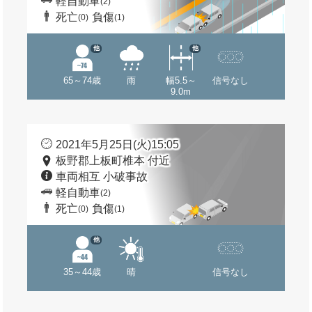
軽自動車
(2)
死亡
負傷
(0)
(1)
他
他
65～74歳
雨
幅5.5～
信号なし
9.0m
2021年5月25日(火)15:05
板野郡上板町椎本 付近
車両相互 小破事故
軽自動車
(2)
死亡
負傷
(0)
(1)
他
35～44歳
晴
信号なし