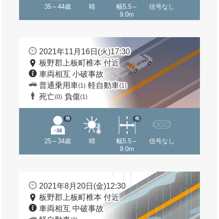
35～44歳
晴
幅5.5～
信号なし
9.0m
2021年11月16日(火)17:30
板野郡上板町椎本 付近
車両相互 小破事故
普通乗用車
軽自動車
(1)
(1)
死亡
負傷
(0)
(1)
他
他
25～34歳
晴
幅5.5～
信号なし
9.0m
2021年8月20日(金)12:30
板野郡上板町椎本 付近
車両相互 中破事故