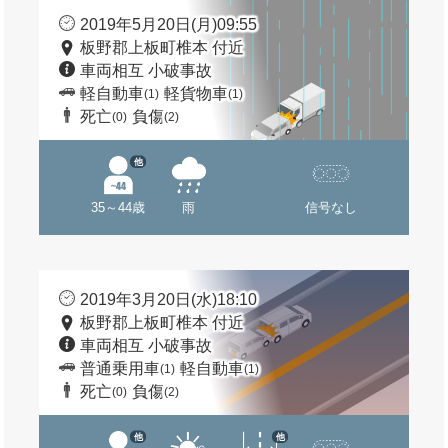
2019年5月20日(月)09:55
板野郡上板町椎本 付近
車両相互 小破事故
軽自動車
軽貨物車
(1)
(1)
死亡
負傷
(0)
(2)
他
35～44歳
雨
信号なし
2019年3月20日(水)18:10
板野郡上板町椎本 付近
車両相互 小破事故
普通乗用車
軽自動車
(1)
(1)
死亡
負傷
(0)
(2)
他
他