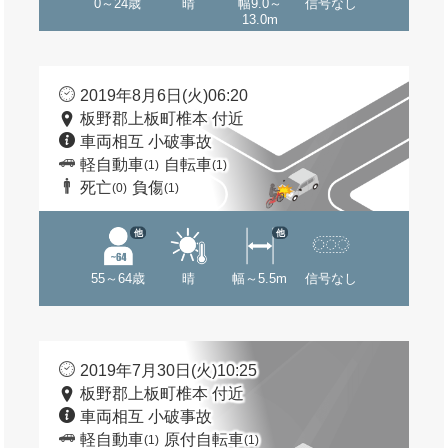
0～24歳
晴
幅9.0～
信号なし
13.0m
2019年8月6日(火)06:20
板野郡上板町椎本 付近
車両相互 小破事故
軽自動車
自転車
(1)
(1)
死亡
負傷
(0)
(1)
他
他
55～64歳
晴
幅～5.5m
信号なし
2019年7月30日(火)10:25
板野郡上板町椎本 付近
車両相互 小破事故
軽自動車
原付自転車
(1)
(1)