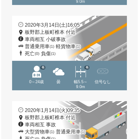
9.0m
2020年3月14日(土)16:05
板野郡上板町椎本 付近
車両相互 小破事故
普通乗用車
軽貨物車
(1)
(1)
死亡
負傷
(0)
(1)
他
他
0～24歳
曇
幅5.5～
信号なし
9.0m
2020年1月14日(火)09:35
板野郡上板町椎本 付近
車両相互 事故
大型貨物車
普通乗用車
(1)
(1)
死亡
負傷