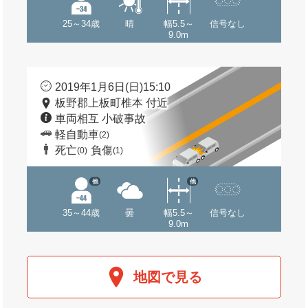
25～34歳
晴
幅5.5～
信号なし
9.0m
2019年1月6日(日)15:10
板野郡上板町椎本 付近
車両相互 小破事故
軽自動車
(2)
死亡
負傷
(0)
(1)
他
他
35～44歳
曇
幅5.5～
信号なし
9.0m
地図で見る