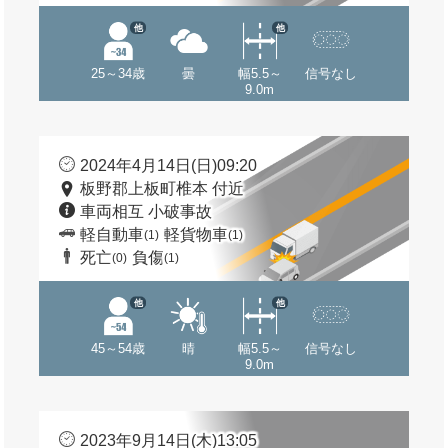
他
他
25～34歳
曇
幅5.5～
信号なし
9.0m
2024年4月14日(日)09:20
板野郡上板町椎本 付近
車両相互 小破事故
軽自動車
軽貨物車
(1)
(1)
死亡
負傷
(0)
(1)
他
他
45～54歳
晴
幅5.5～
信号なし
9.0m
2023年9月14日(木)13:05