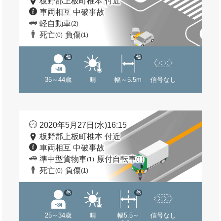
板野郡上板町椎本 付近
車両相互 中破事故
軽自動車
(2)
死亡
負傷
(0)
(1)
他
他
35～44歳
晴
幅～5.5m
信号なし
2020年5月27日(水)16:15
板野郡上板町椎本 付近
車両相互 中破事故
準中型貨物車
原付自転車
(1)
(1)
死亡
負傷
(0)
(1)
他
他
25～34歳
晴
幅5.5～
信号なし