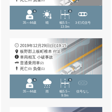
(0)
(1)
他
他
35～44歳
晴
幅5.5～
３灯式信号
13.0m
2019年12月29日(日)19:15
板野郡上板町椎本 付近
車両相互 小破事故
普通乗用車
(2)
死亡
負傷
(0)
(1)
他
他
35～44歳
雨
幅5.5～
信号なし
9.0m