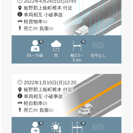
2022年4月24日(日)10:45
板野郡上板町椎本 付近
車両相互 小破事故
軽貨物車
(1)
死亡
負傷
(0)
(1)
他
他
65～74歳
雨
幅3.5～
信号なし
5.5m
2022年1月10日(月)12:20
板野郡上板町椎本 付近
車両相互 小破事故
軽自動車
(2)
死亡
負傷
(0)
(1)
他
他