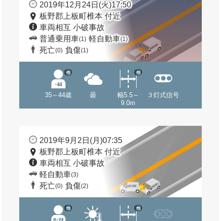
2019年12月24日(火)17:50
板野郡上板町椎本 付近
車両相互 小破事故
普通乗用車
軽自動車
(1)
(1)
死亡
負傷
(0)
(1)
他
他
35～44歳
曇
幅5.5～
３灯式信号
9.0m
2019年9月2日(月)07:35
板野郡上板町椎本 付近
車両相互 小破事故
軽自動車
(3)
死亡
負傷
(0)
(2)
他
他