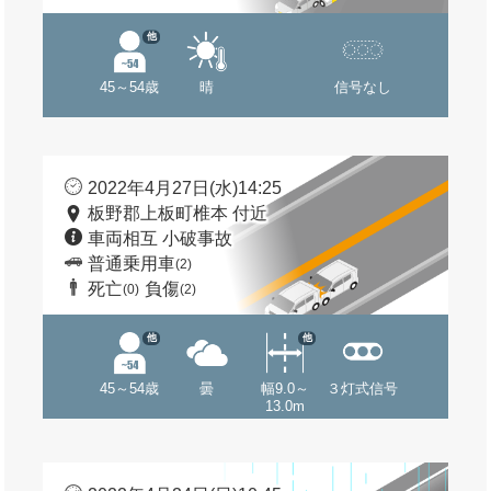
他
45～54歳
晴
信号なし
2022年4月27日(水)14:25
板野郡上板町椎本 付近
車両相互 小破事故
普通乗用車
(2)
死亡
負傷
(0)
(2)
他
他
45～54歳
曇
幅9.0～
３灯式信号
13.0m