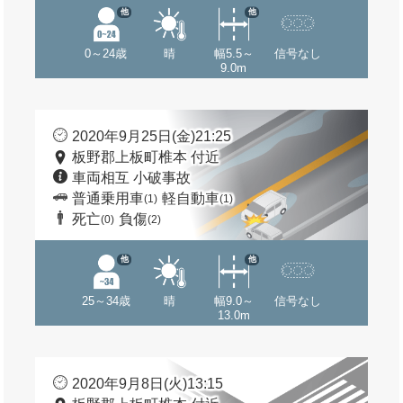
他
他
0～24歳
晴
幅5.5～
信号なし
9.0m
2020年9月25日(金)21:25
板野郡上板町椎本 付近
車両相互 小破事故
普通乗用車
軽自動車
(1)
(1)
死亡
負傷
(0)
(2)
他
他
25～34歳
晴
幅9.0～
信号なし
13.0m
2020年9月8日(火)13:15