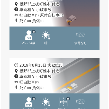
板野郡上板町椎本 付近
車両相互 小破事故
軽自動車
原付自転車
(1)
(1)
死亡
負傷
(0)
(1)
他
25～34歳
晴
信号なし
2019年8月13日(火)20:15
板野郡上板町椎本 付近
車両相互 小破事故
軽自動車
(2)
死亡
負傷
(0)
(1)
他
他