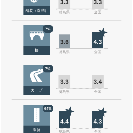
3.3
3.3
舗装（湿潤）
徳島県
全国
7%
3.6
4.3
橋
徳島県
全国
7%
3.3
3.4
カーブ
徳島県
全国
64%
4.4
4.3
単路
徳島県
全国