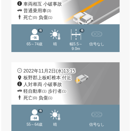
車両相互 小破事故
普通乗用車
(3)
死亡
負傷
(0)
(1)
他
他
65～74歳
晴
幅5.5～
信号なし
9.0m
2022年11月2日(水)13:15
板野郡上板町椎本 付近
人対車両 小破事故
軽自動車
歩行者
(1)
(1)
死亡
負傷
(0)
(1)
他
55～64歳
晴
信号なし