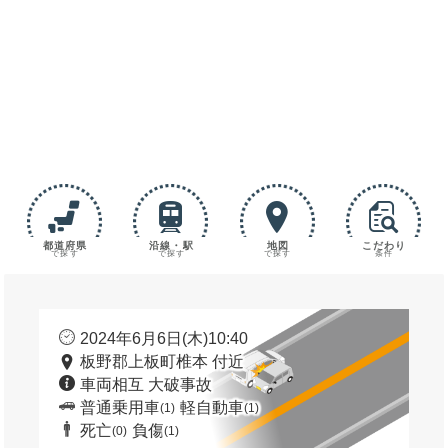
都道府県
沿線・駅
地図
こだわり
で探す
で探す
で探す
条件
2024年6月6日(木)10:40
板野郡上板町椎本 付近
車両相互 大破事故
普通乗用車
軽自動車
(1)
(1)
死亡
負傷
(0)
(1)