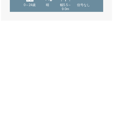
0～24歳
晴
幅5.5～
信号なし
9.0m