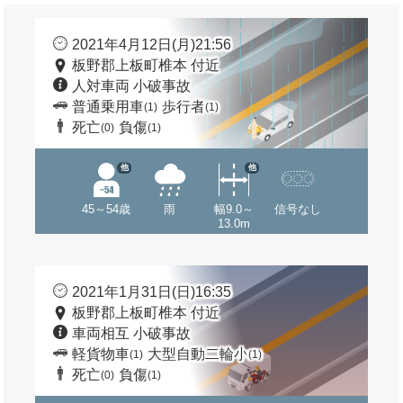
2021年4月12日(月)21:56
板野郡上板町椎本 付近
人対車両 小破事故
普通乗用車
歩行者
(1)
(1)
死亡
負傷
(0)
(1)
他
他
45～54歳
雨
幅9.0～
信号なし
13.0m
2021年1月31日(日)16:35
板野郡上板町椎本 付近
車両相互 小破事故
軽貨物車
大型自動二輪小
(1)
(1)
死亡
負傷
(0)
(1)