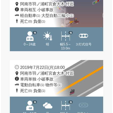
阿南市羽ノ浦町宮倉大木 付近
車両相互 小破事故
軽自動車
大型自動二輪小
(1)
(1)
死亡
負傷
(0)
(1)
他
他
0～24歳
晴
幅5.5～
３灯式信号
13.0m
2019年7月22日(月)18:00
阿南市羽ノ浦町宮倉大木 付近
車両単独 小破事故
電動自転車
物件等
(1)
(1)
死亡
負傷
(0)
(1)
他
他