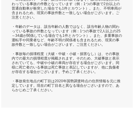
わっている事故の件数となっています（例：1つの事故で2台以上の
普通自動車が衝突した場合でも1件とカウント）。また、不明車両が
含まれるため、現実の事故件数と一致しない場合がございます。ご
注意ください。
・年齢のデータは、該当年齢の人数ではなく、該当年齢人物の関わ
っている事故の件数となっています（例：1つの事故で2人以上の25
～34歳が関係している場合でも1件とカウント）。また、多重事故の
運転手や同乗者など、年齢不明の関係者も含まれるため、現実の事
故件数と一致しない場合がございます。ご注意ください。
・事故毎の損壊程度（大破・中破・小破・損害なし）は、その事故
内での最大の損壊程度が掲載されます。そのため、大破事故と表示
されていても、中破や小破の車両が存在する場合がございます。同
様に死亡者のいる事故は死亡事故と表記していますが、他に負傷者
が存在する場合がございます。予めご了承ください。
・事故発生地点の町丁目は2020年国勢調査時点の住所情報を元に推
定しています。現在の町丁目名と異なる場合がございますので、あ
らかじめご了承ください。