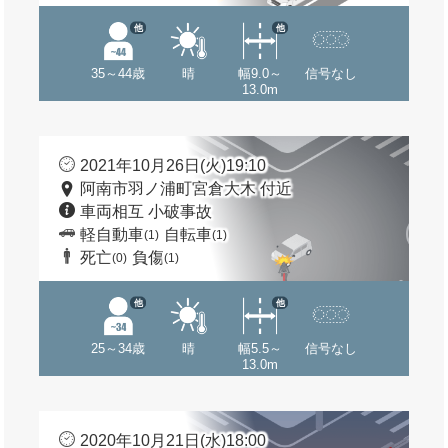
他
他
35～44歳
晴
幅9.0～
信号なし
13.0m
2021年10月26日(火)19:10
阿南市羽ノ浦町宮倉大木 付近
車両相互 小破事故
軽自動車
自転車
(1)
(1)
死亡
負傷
(0)
(1)
他
他
25～34歳
晴
幅5.5～
信号なし
13.0m
2020年10月21日(水)18:00