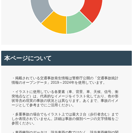
本ページについて
・掲載されている交通事故発生情報は警察庁公開の「交通事故統計
情報のオープンデータ」2019～2024年を使用しています。
・イラストに使用している各要素（車、背景、車、天候、信号、衝
突地点など）は、代表的なイメージをイラスト化しており、色や形
状等含め現実の事故の状況とは異なります。あくまで、事故のイメ
ージとして参考までにご活用ください。
・多重事故の場合でもイラスト上では最大２台（歩行者含む）まで
しか表現されていません。詳細は事故の個別ページの文字情報をご
参照ください。
・車両種別のデータは、該当車両の数ではなく、該当車両種別の関