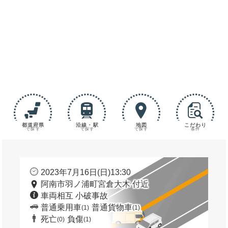
都道府県
沿線・駅
地図
こだわり
で探す
で探す
で探す
条件
2023年7月16日(日)13:30
阿南市羽ノ浦町宮倉大木 付近
車両相互 小破事故
普通乗用車
普通貨物車
(1)
(1)
死亡
負傷
(0)
(1)