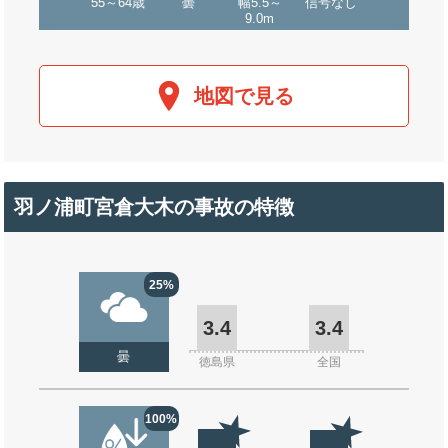
55～64歳
曇
幅5.5～
信号なし
9.0m
地図で見る
羽ノ浦町宮倉大木の事故の特徴
25%
3.4
3.4
曇
徳島県
全国
100%