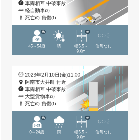
車両相互 中破事故
軽自動車
(2)
死亡
負傷
(0)
(1)
他
他
45～54歳
晴
幅5.5～
信号なし
9.0m
2023年2月10日(金)11:00
阿南市大井町 付近
車両相互 中破事故
大型貨物車
(2)
死亡
負傷
(0)
(1)
他
他
0～24歳
雨
幅5.5～
信号なし
9.0m