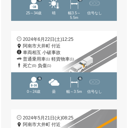
25～34歳
晴
幅3.5～
信号なし
5.5m
2024年6月22日(土)12:25
阿南市大井町 付近
車両相互 小破事故
普通乗用車
軽貨物車
(1)
(1)
死亡
負傷
(0)
(1)
他
他
0～24歳
曇
幅～3.5m
信号なし
2024年5月21日(火)08:25
阿南市大井町 付近