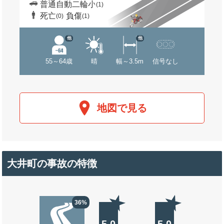
普通自動二輪小
(1)
死亡
負傷
(0)
(1)
他
他
55～64歳
晴
幅～3.5m
信号なし
地図で見る
大井町の事故の特徴
36%
5.0
5.0