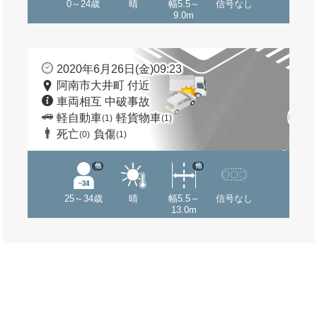
0～24歳
晴
幅5.5～
信号なし
9.0m
2020年6月26日(金)09:23
阿南市大井町 付近
車両相互 中破事故
軽自動車
軽貨物車
(1)
(1)
死亡
負傷
(0)
(1)
他
他
25～34歳
晴
幅5.5～
信号なし
13.0m