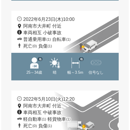
2022年6月23日(木)10:00
阿南市大井町 付近
車両相互 小破事故
普通乗用車
自転車
(1)
(1)
死亡
負傷
(0)
(1)
他
他
25～34歳
晴
幅～3.5m
信号なし
2022年5月10日(火)12:20
阿南市大井町 付近
車両相互 中破事故
軽自動車
軽貨物車
(1)
(1)
死亡
負傷
(0)
(1)