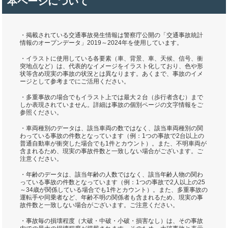
本ページについて
・掲載されている交通事故発生情報は警察庁公開の「交通事故統計
情報のオープンデータ」2019～2024年を使用しています。
・イラストに使用している各要素（車、背景、車、天候、信号、衝
突地点など）は、代表的なイメージをイラスト化しており、色や形
状等含め現実の事故の状況とは異なります。あくまで、事故のイメ
ージとして参考までにご活用ください。
・多重事故の場合でもイラスト上では最大２台（歩行者含む）まで
しか表現されていません。詳細は事故の個別ページの文字情報をご
参照ください。
・車両種別のデータは、該当車両の数ではなく、該当車両種別の関
わっている事故の件数となっています（例：1つの事故で2台以上の
普通自動車が衝突した場合でも1件とカウント）。また、不明車両が
含まれるため、現実の事故件数と一致しない場合がございます。ご
注意ください。
・年齢のデータは、該当年齢の人数ではなく、該当年齢人物の関わ
っている事故の件数となっています（例：1つの事故で2人以上の25
～34歳が関係している場合でも1件とカウント）。また、多重事故の
運転手や同乗者など、年齢不明の関係者も含まれるため、現実の事
故件数と一致しない場合がございます。ご注意ください。
・事故毎の損壊程度（大破・中破・小破・損害なし）は、その事故