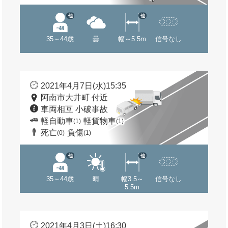
他
他
35～44歳
曇
幅～5.5m
信号なし
2021年4月7日(水)15:35
阿南市大井町 付近
車両相互 小破事故
軽自動車
軽貨物車
(1)
(1)
死亡
負傷
(0)
(1)
他
他
35～44歳
晴
幅3.5～
信号なし
5.5m
2021年4月3日(土)16:30