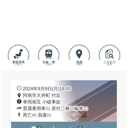
都道府県
沿線・駅
地図
こだわり
で探す
で探す
で探す
条件
2024年9月9日(月)18:00
阿南市大井町 付近
車両相互 小破事故
普通乗用車
原付二種二輪車
(1)
(1)
死亡
負傷
(0)
(1)
他
他