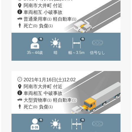
阿南市大井町 付近
車両相互 小破事故
普通乗用車
軽自動車
(1)
(1)
死亡
負傷
(0)
(1)
他
他
35～44歳
晴
幅～3.5m
信号なし
2021年1月16日(土)12:02
阿南市大井町 付近
車両相互 中破事故
大型貨物車
軽自動車
(1)
(1)
死亡
負傷
(0)
(1)
他
他