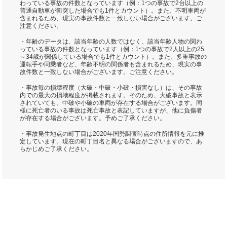
わっている事故の件数となっています（例：1つの事故で2台以上の
普通自動車が衝突した場合でも1件とカウント）。また、不明車両が
含まれるため、現実の事故件数と一致しない場合がございます。ご
注意ください。
・年齢のデータは、該当年齢の人数ではなく、該当年齢人物の関わ
っている事故の件数となっています（例：1つの事故で2人以上の25
～34歳が関係している場合でも1件とカウント）。また、多重事故の
運転手や同乗者など、年齢不明の関係者も含まれるため、現実の事
故件数と一致しない場合がございます。ご注意ください。
・事故毎の損壊程度（大破・中破・小破・損害なし）は、その事故
内での最大の損壊程度が掲載されます。そのため、大破事故と表示
されていても、中破や小破の車両が存在する場合がございます。同
様に死亡者のいる事故は死亡事故と表記していますが、他に負傷者
が存在する場合がございます。予めご了承ください。
・事故発生地点の町丁目は2020年国勢調査時点の住所情報を元に推
定しています。現在の町丁目名と異なる場合がございますので、あ
らかじめご了承ください。