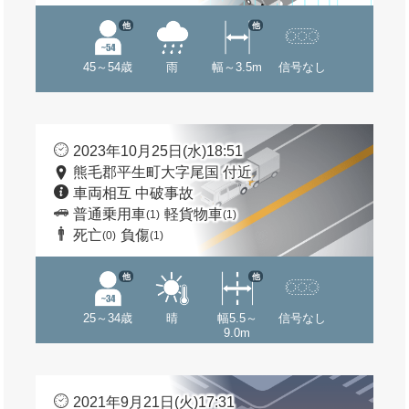
他
他
45～54歳
雨
幅～3.5m
信号なし
2023年10月25日(水)18:51
熊毛郡平生町大字尾国 付近
車両相互 中破事故
普通乗用車
軽貨物車
(1)
(1)
死亡
負傷
(0)
(1)
他
他
25～34歳
晴
幅5.5～
信号なし
9.0m
2021年9月21日(火)17:31