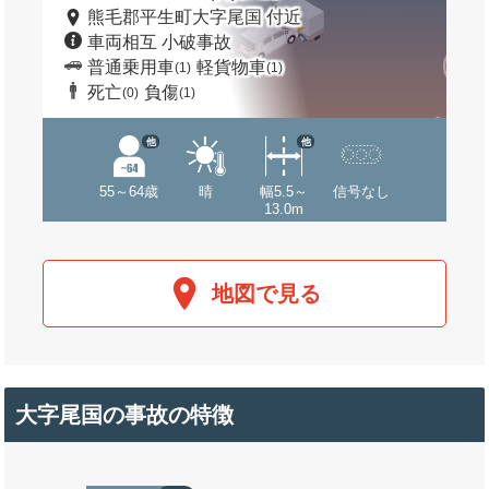
熊毛郡平生町大字尾国 付近
車両相互 小破事故
普通乗用車
軽貨物車
(1)
(1)
死亡
負傷
(0)
(1)
他
他
55～64歳
晴
幅5.5～
信号なし
13.0m
地図で見る
大字尾国の事故の特徴