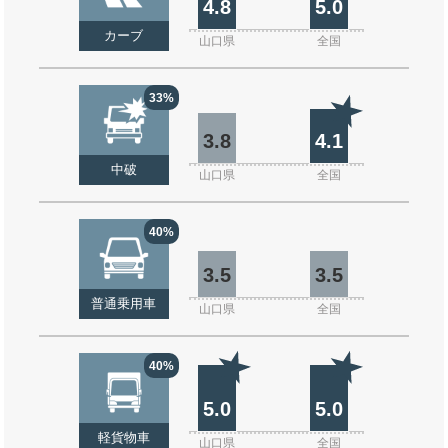
4.8
5.0
カーブ
山口県
全国
33%
3.8
4.1
中破
山口県
全国
40%
3.5
3.5
普通乗用車
山口県
全国
40%
5.0
5.0
軽貨物車
山口県
全国