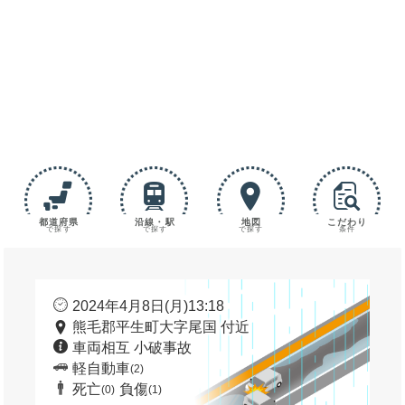
都道府県
沿線・駅
地図
こだわり
で探す
で探す
で探す
条件
2024年4月8日(月)13:18
熊毛郡平生町大字尾国 付近
車両相互 小破事故
軽自動車
(2)
死亡
負傷
(0)
(1)