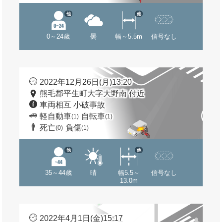
他
他
0～24歳
曇
幅～5.5m
信号なし
2022年12月26日(月)13:20
熊毛郡平生町大字大野南 付近
車両相互 小破事故
軽自動車
自転車
(1)
(1)
死亡
負傷
(0)
(1)
他
他
35～44歳
晴
幅5.5～
信号なし
13.0m
2022年4月1日(金)15:17