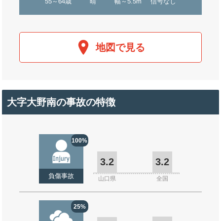
55～64歳
晴
幅～5.5m
信号なし
地図で見る
大字大野南の事故の特徴
100%
3.2
3.2
負傷事故
山口県
全国
25%