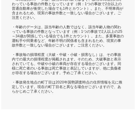
わっている事故の件数となっています（例：1つの事故で2台以上の
普通自動車が衝突した場合でも1件とカウント）。また、不明車両が
含まれるため、現実の事故件数と一致しない場合がございます。ご
注意ください。
・年齢のデータは、該当年齢の人数ではなく、該当年齢人物の関わ
っている事故の件数となっています（例：1つの事故で2人以上の25
～34歳が関係している場合でも1件とカウント）。また、多重事故の
運転手や同乗者など、年齢不明の関係者も含まれるため、現実の事
故件数と一致しない場合がございます。ご注意ください。
・事故毎の損壊程度（大破・中破・小破・損害なし）は、その事故
内での最大の損壊程度が掲載されます。そのため、大破事故と表示
されていても、中破や小破の車両が存在する場合がございます。同
様に死亡者のいる事故は死亡事故と表記していますが、他に負傷者
が存在する場合がございます。予めご了承ください。
・事故発生地点の町丁目は2020年国勢調査時点の住所情報を元に推
定しています。現在の町丁目名と異なる場合がございますので、あ
らかじめご了承ください。