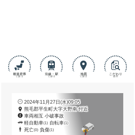
都道府県
沿線・駅
地図
こだわり
で探す
で探す
で探す
条件
2024年11月27日(水)09:05
熊毛郡平生町大字大野南 付近
車両相互 小破事故
軽自動車
自転車
(1)
(1)
死亡
負傷
(0)
(1)