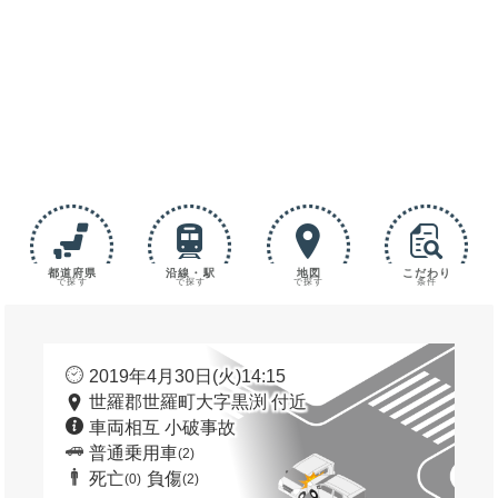
都道府県
沿線・駅
地図
こだわり
で探す
で探す
で探す
条件
2019年4月30日(火)14:15
世羅郡世羅町大字黒渕 付近
車両相互 小破事故
普通乗用車
(2)
死亡
負傷
(0)
(2)