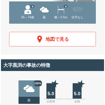
他
他
65～74歳
曇
幅～5.5m
信号なし
地図で見る
大字黒渕の事故の特徴
100%
5.0
5.0
曇
広島県
全国