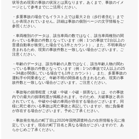
状等含め現実の事故の状況とは異なります。あくまで、事故のイメ
ージとして参考までにご活用ください。
・多重事故の場合でもイラスト上では最大２台（歩行者含む）まで
しか表現されていません。詳細は事故の個別ページの文字情報をご
参照ください。
・車両種別のデータは、該当車両の数ではなく、該当車両種別の関
わっている事故の件数となっています（例：1つの事故で2台以上の
普通自動車が衝突した場合でも1件とカウント）。また、不明車両が
含まれるため、現実の事故件数と一致しない場合がございます。ご
注意ください。
・年齢のデータは、該当年齢の人数ではなく、該当年齢人物の関わ
っている事故の件数となっています（例：1つの事故で2人以上の25
～34歳が関係している場合でも1件とカウント）。また、多重事故の
運転手や同乗者など、年齢不明の関係者も含まれるため、現実の事
故件数と一致しない場合がございます。ご注意ください。
・事故毎の損壊程度（大破・中破・小破・損害なし）は、その事故
内での最大の損壊程度が掲載されます。そのため、大破事故と表示
されていても、中破や小破の車両が存在する場合がございます。同
様に死亡者のいる事故は死亡事故と表記していますが、他に負傷者
が存在する場合がございます。予めご了承ください。
・事故発生地点の町丁目は2020年国勢調査時点の住所情報を元に推
定しています。現在の町丁目名と異なる場合がございますので、あ
らかじめご了承ください。