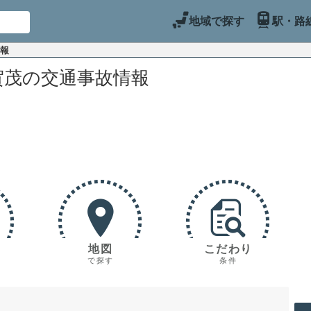
地域で探す
駅・路
情報
賀茂の交通事故情報
地図
こだわり
で探す
条件