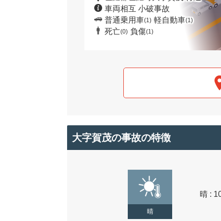
車両相互 小破事故
普通乗用車
軽自動車
(1)
(1)
死亡
負傷
(0)
(1)
大字賀茂の事故の特徴
晴 : 1
晴