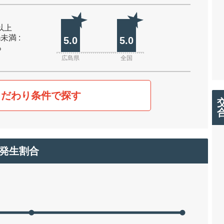
m以上
m未満 :
5.0
5.0
%
広島県
全国
こだわり条件で探す
発生割合