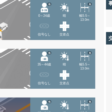
他
他
0～24歳
晴
幅5.5～
13.0m
信号なし
交差点
他
他
35～44歳
晴
幅5.5～
13.0m
信号なし
交差点
他
他