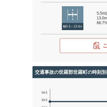
5.5
13.0
66.7
幅5.5～13.0m
交通事故の世羅郡世羅町の時刻別