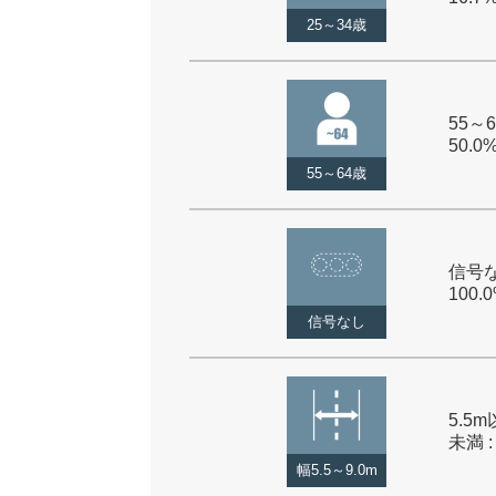
25～34歳
55～6
50.0
55～64歳
信号な
100.
信号なし
5.5m
未満 :
幅5.5～9.0m