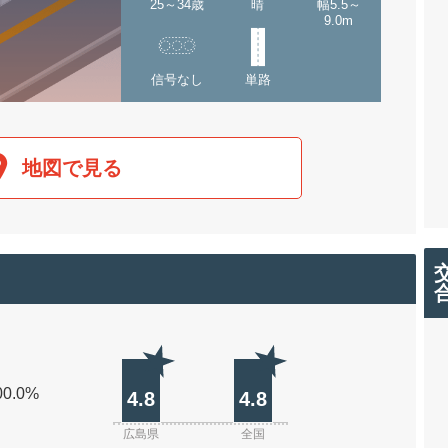
25～34歳
晴
幅5.5～
9.0m
信号なし
単路
地図で見る
00.0%
4.8
4.8
広島県
全国