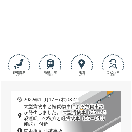
都道府県
沿線・駅
地図
こだわり
で探す
で探す
で探す
条件
2022年11月17日(木)08:41
大型貨物車と軽貨物車による負傷事故
が発生しました。 大型貨物車（35～44
歳運転）の後方と軽貨物車（55～64歳
運転） 付近
車両相互 小破事故