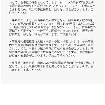
わっている事故の件数となっています（例：1つの事故で2台以上の
普通自動車が衝突した場合でも1件とカウント）。また、不明車両が
含まれるため、現実の事故件数と一致しない場合がございます。ご
注意ください。
・年齢のデータは、該当年齢の人数ではなく、該当年齢人物の関わ
っている事故の件数となっています（例：1つの事故で2人以上の25
～34歳が関係している場合でも1件とカウント）。また、多重事故の
運転手や同乗者など、年齢不明の関係者も含まれるため、現実の事
故件数と一致しない場合がございます。ご注意ください。
・事故毎の損壊程度（大破・中破・小破・損害なし）は、その事故
内での最大の損壊程度が掲載されます。そのため、大破事故と表示
されていても、中破や小破の車両が存在する場合がございます。同
様に死亡者のいる事故は死亡事故と表記していますが、他に負傷者
が存在する場合がございます。予めご了承ください。
・事故発生地点の町丁目は2020年国勢調査時点の住所情報を元に推
定しています。現在の町丁目名と異なる場合がございますので、あ
らかじめご了承ください。