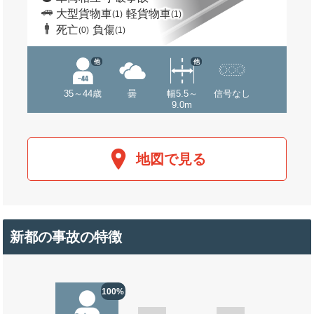
大型貨物車
軽貨物車
(1)
(1)
死亡
負傷
(0)
(1)
他
他
35～44歳
曇
幅5.5～
信号なし
9.0m
地図で見る
新都の事故の特徴
100%