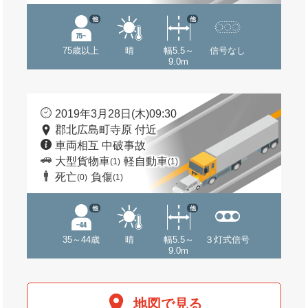
他
他
75歳以上
晴
幅5.5～
信号なし
9.0m
2019年3月28日(木)09:30
郡北広島町寺原 付近
車両相互 中破事故
大型貨物車
軽自動車
(1)
(1)
死亡
負傷
(0)
(1)
他
他
35～44歳
晴
幅5.5～
３灯式信号
9.0m
地図で見る