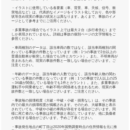
・イラストに使用している各要素（車、背景、車、天候、信号、衝
突地点など）は、代表的なイメージをイラスト化しており、色や形
状等含め現実の事故の状況とは異なります。あくまで、事故のイメ
ージとして参考までにご活用ください。
・多重事故の場合でもイラスト上では最大２台（歩行者含む）まで
しか表現されていません。詳細は事故の個別ページの文字情報をご
参照ください。
・車両種別のデータは、該当車両の数ではなく、該当車両種別の関
わっている事故の件数となっています（例：1つの事故で2台以上の
普通自動車が衝突した場合でも1件とカウント）。また、不明車両が
含まれるため、現実の事故件数と一致しない場合がございます。ご
注意ください。
・年齢のデータは、該当年齢の人数ではなく、該当年齢人物の関わ
っている事故の件数となっています（例：1つの事故で2人以上の25
～34歳が関係している場合でも1件とカウント）。また、多重事故の
運転手や同乗者など、年齢不明の関係者も含まれるため、現実の事
故件数と一致しない場合がございます。ご注意ください。
・事故毎の損壊程度（大破・中破・小破・損害なし）は、その事故
内での最大の損壊程度が掲載されます。そのため、大破事故と表示
されていても、中破や小破の車両が存在する場合がございます。同
様に死亡者のいる事故は死亡事故と表記していますが、他に負傷者
が存在する場合がございます。予めご了承ください。
・事故発生地点の町丁目は2020年国勢調査時点の住所情報を元に推