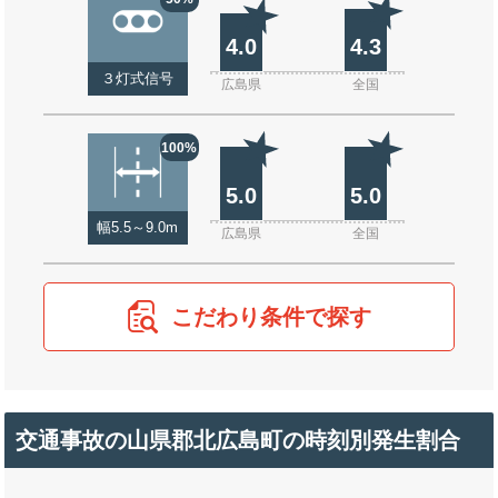
4.0
4.3
３灯式信号
広島県
全国
100%
5.0
5.0
幅5.5～9.0m
広島県
全国
こだわり条件で探す
交通事故の山県郡北広島町の時刻別発生割合