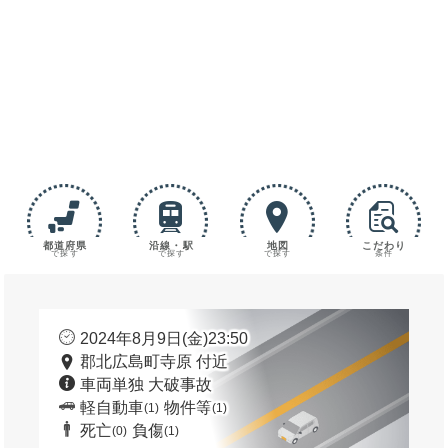
都道府県
沿線・駅
地図
こだわり
で探す
で探す
で探す
条件
2024年8月9日(金)23:50
郡北広島町寺原 付近
車両単独 大破事故
軽自動車
物件等
(1)
(1)
死亡
負傷
(0)
(1)