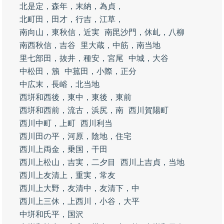
北是定，森年，末納，為貞，
北町田，田才，行吉，江草，
南向山，東秋信，近実
南毘沙門，休乢，八柳
南西秋信，吉谷
里大蔵，中筋，南当地
里七部田，抜井，種安，宮尾
中城，大谷
中松田，籏
中菰田，小際，正分
中広末，長峪，北当地
西垪和西後，東中，東後，東前
西垪和西前，流古，浜尻，南
西川賀陽町
西川中町，上町
西川利当
西川田の平，河原，陰地，住宅
西川上両金，乗国，干田
西川上松山，吉実，二夕目
西川上吉貞，当地
西川上友清上，重実，常友
西川上大野，友清中，友清下，中
西川上三休，上西川，小谷，大平
中垪和氏平，国沢