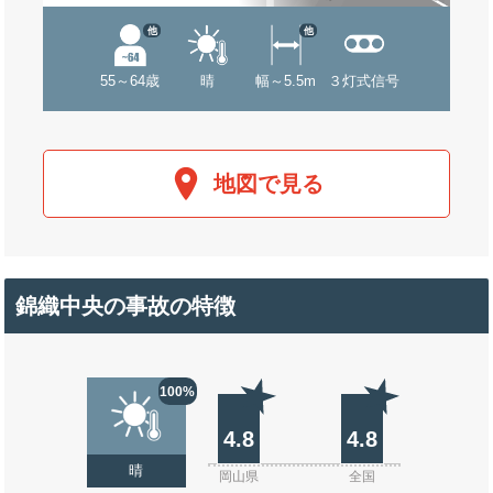
他
他
55～64歳
晴
幅～5.5m
３灯式信号
地図で見る
錦織中央の事故の特徴
100%
4.8
4.8
晴
岡山県
全国