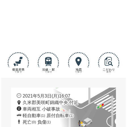
都道府県
沿線・駅
地図
こだわり
で探す
で探す
で探す
条件
2021年5月3日(月)16:07
久米郡美咲町錦織中央 付近
車両相互 小破事故
軽自動車
原付自転車
(1)
(1)
死亡
負傷
(0)
(1)