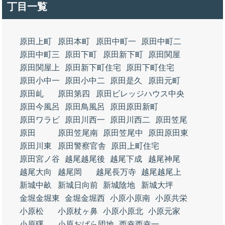
丁目一覧
原田上町
原田本町
原田中町一
原田中町二
原田中町三
原田下町
原田新下町
原田関屋
原田関屋上
原田新下町住宅
原田下町住宅
原田小中一
原田小中二
原田是久
原田元町
原田乢
原田第四
原田ビレッジハウス中央
原田今風呂
原田鳥風呂
原田原田新町
原田ワラビ
原田川西一
原田川西二
原田笠尾
原田
原田笠尾南
原田笠尾中
原田原田東
原田川東
原田警察官舎
原田上町住宅
原田宮ノ谷
越尾越尾後
越尾下成
越尾神尾
越尾大向
越尾岡
越尾長万寺
越尾越尾上
新城中畝
新城日向前
新城陰地
新城大坪
金堀金堀東
金堀金堀西
小原小原南
小原共栄
小原松
小原杖ヶ鼻
小原小原北
小原元家
小原曙
小原おばら団地
西幸西幸一