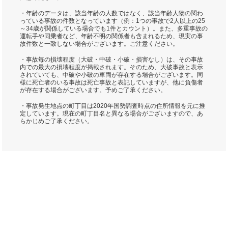
・年齢のデータは、該当年齢の人数ではなく、該当年齢人物の関わ
っている事故の件数となっています（例：1つの事故で2人以上の25
～34歳が関係している場合でも1件とカウント）。また、多重事故の
運転手や同乗者など、年齢不明の関係者も含まれるため、現実の事
故件数と一致しない場合がございます。ご注意ください。
・事故毎の損壊程度（大破・中破・小破・損害なし）は、その事故
内での最大の損壊程度が掲載されます。そのため、大破事故と表示
されていても、中破や小破の車両が存在する場合がございます。同
様に死亡者のいる事故は死亡事故と表記していますが、他に負傷者
が存在する場合がございます。予めご了承ください。
・事故発生地点の町丁目は2020年国勢調査時点の住所情報を元に推
定しています。現在の町丁目名と異なる場合がございますので、あ
らかじめご了承ください。