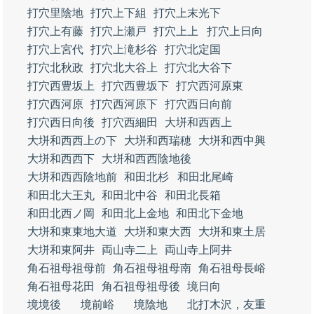
打穴里陰地
打穴上下組
打穴上末光下
打穴上有藤
打穴上瀬戸
打穴上上
打穴上日向
打穴上宮代
打穴上滝杉谷
打穴北定国
打穴北秋政
打穴北大谷上
打穴北大谷下
打穴西豊坂上
打穴西豊坂下
打穴西河原東
打穴西河原
打穴西河原下
打穴西日向前
打穴西日向後
打穴西細田
大垪和西西上
大垪和西西上の下
大垪和西瑞穂
大垪和西中興
大垪和西西下
大垪和西西陰地後
大垪和西西陰地前
和田北杉
和田北尾崎
和田北大王丸
和田北中谷
和田北長箱
和田北西ノ岡
和田北上金地
和田北下金地
大垪和東東地大道
大垪和東大西
大垪和東土居
大垪和東阿井
両山寺二上
両山寺上阿井
角石祖母祖母前
角石祖母祖母南
角石祖母長峪
角石祖母花田
角石祖母祖母後
境日向
境境後
境前峪
境陰地
北打木沢，友重