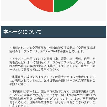
本ページについて
・掲載されている交通事故発生情報は警察庁公開の「交通事故統計
情報のオープンデータ」2019～2024年を使用しています。
・イラストに使用している各要素（車、背景、車、天候、信号、衝
突地点など）は、代表的なイメージをイラスト化しており、色や形
状等含め現実の事故の状況とは異なります。あくまで、事故のイメ
ージとして参考までにご活用ください。
・多重事故の場合でもイラスト上では最大２台（歩行者含む）まで
しか表現されていません。詳細は事故の個別ページの文字情報をご
参照ください。
・車両種別のデータは、該当車両の数ではなく、該当車両種別の関
わっている事故の件数となっています（例：1つの事故で2台以上の
普通自動車が衝突した場合でも1件とカウント）。また、不明車両が
含まれるため、現実の事故件数と一致しない場合がございます。ご
注意ください。