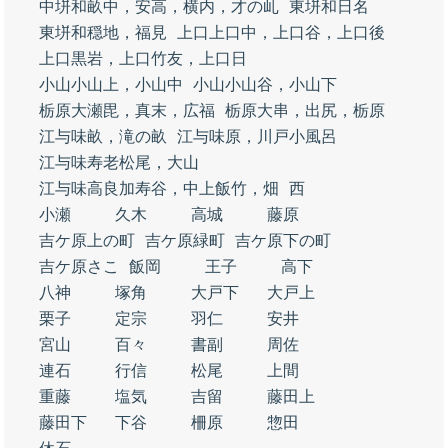
中垪和畝中，安高，横内，才の乢
東垪和日名
東垪和穏地，福見
上口上口中，上口谷，上口後
上口黒岩，上口竹友，上口日
小山小山上，小山中
小山小山谷，小山下
栃原大瀬毘，真末，広福
栃原大串，出尻，栃原
江与味畝，滝の畝
江与味原，川戸小風呂
江与味寿老松尾，大山
江与味高良加寿谷，中上飯竹，畑
西
小瀬
久木
高城
藤原
吉ケ原上の町
吉ケ原緑町
吉ケ原下の町
吉ケ原さこ
飯岡
王子
高下
八神
塚角
大戸下
大戸上
栗子
定宗
羽仁
安井
宮山
百々
書副
周佐
連石
行信
松尾
上間
重藤
塩気
吉留
藤田上
藤田下
下谷
柵原
惣田