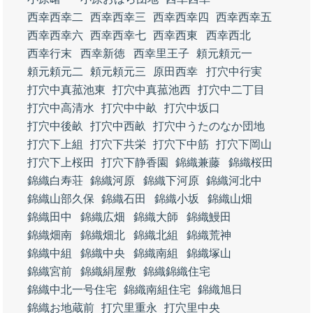
西幸西幸二
西幸西幸三
西幸西幸四
西幸西幸五
西幸西幸六
西幸西幸七
西幸西東
西幸西北
西幸行末
西幸新徳
西幸里王子
頼元頼元一
頼元頼元二
頼元頼元三
原田西幸
打穴中行実
打穴中真菰池東
打穴中真菰池西
打穴中二丁目
打穴中高清水
打穴中中畝
打穴中坂口
打穴中後畝
打穴中西畝
打穴中うたのなか団地
打穴下上組
打穴下共栄
打穴下中筋
打穴下岡山
打穴下上桜田
打穴下静香園
錦織兼藤
錦織桜田
錦織白寿荘
錦織河原
錦織下河原
錦織河北中
錦織山部久保
錦織石田
錦織小坂
錦織山畑
錦織田中
錦織広畑
錦織大師
錦織鰻田
錦織畑南
錦織畑北
錦織北組
錦織荒神
錦織中組
錦織中央
錦織南組
錦織塚山
錦織宮前
錦織絹屋敷
錦織錦織住宅
錦織中北一号住宅
錦織南組住宅
錦織旭日
錦織お地蔵前
打穴里重永
打穴里中央