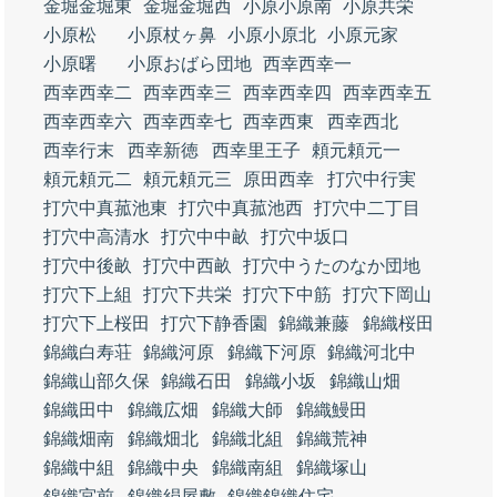
金堀金堀東
金堀金堀西
小原小原南
小原共栄
小原松
小原杖ヶ鼻
小原小原北
小原元家
小原曙
小原おばら団地
西幸西幸一
西幸西幸二
西幸西幸三
西幸西幸四
西幸西幸五
西幸西幸六
西幸西幸七
西幸西東
西幸西北
西幸行末
西幸新徳
西幸里王子
頼元頼元一
頼元頼元二
頼元頼元三
原田西幸
打穴中行実
打穴中真菰池東
打穴中真菰池西
打穴中二丁目
打穴中高清水
打穴中中畝
打穴中坂口
打穴中後畝
打穴中西畝
打穴中うたのなか団地
打穴下上組
打穴下共栄
打穴下中筋
打穴下岡山
打穴下上桜田
打穴下静香園
錦織兼藤
錦織桜田
錦織白寿荘
錦織河原
錦織下河原
錦織河北中
錦織山部久保
錦織石田
錦織小坂
錦織山畑
錦織田中
錦織広畑
錦織大師
錦織鰻田
錦織畑南
錦織畑北
錦織北組
錦織荒神
錦織中組
錦織中央
錦織南組
錦織塚山
錦織宮前
錦織絹屋敷
錦織錦織住宅