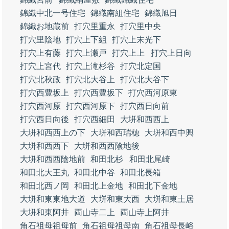
錦織中北一号住宅
錦織南組住宅
錦織旭日
錦織お地蔵前
打穴里重永
打穴里中央
打穴里陰地
打穴上下組
打穴上末光下
打穴上有藤
打穴上瀬戸
打穴上上
打穴上日向
打穴上宮代
打穴上滝杉谷
打穴北定国
打穴北秋政
打穴北大谷上
打穴北大谷下
打穴西豊坂上
打穴西豊坂下
打穴西河原東
打穴西河原
打穴西河原下
打穴西日向前
打穴西日向後
打穴西細田
大垪和西西上
大垪和西西上の下
大垪和西瑞穂
大垪和西中興
大垪和西西下
大垪和西西陰地後
大垪和西西陰地前
和田北杉
和田北尾崎
和田北大王丸
和田北中谷
和田北長箱
和田北西ノ岡
和田北上金地
和田北下金地
大垪和東東地大道
大垪和東大西
大垪和東土居
大垪和東阿井
両山寺二上
両山寺上阿井
角石祖母祖母前
角石祖母祖母南
角石祖母長峪