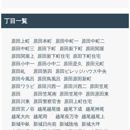
丁目一覧
原田上町
原田本町
原田中町一
原田中町二
原田中町三
原田下町
原田新下町
原田関屋
原田関屋上
原田新下町住宅
原田下町住宅
原田小中一
原田小中二
原田是久
原田元町
原田乢
原田第四
原田ビレッジハウス中央
原田今風呂
原田鳥風呂
原田原田新町
原田ワラビ
原田川西一
原田川西二
原田笠尾
原田
原田笠尾南
原田笠尾中
原田原田東
原田川東
原田警察官舎
原田上町住宅
原田宮ノ谷
越尾越尾後
越尾下成
越尾神尾
越尾大向
越尾岡
越尾長万寺
越尾越尾上
新城中畝
新城日向前
新城陰地
新城大坪