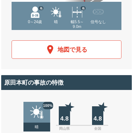
他
他
0～24歳
晴
幅5.5～
信号なし
9.0m
地図で見る
原田本町の事故の特徴
100%
4.8
4.8
晴
岡山県
全国