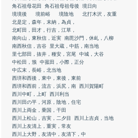
角石祖母花田
角石祖母祖母後
境日向
境境後
境前峪
境陰地
北打木沢，友重
北是定，森年，末納，為貞，
北町田，田才，行吉，江草，
南向山，東秋信，近実
南毘沙門，休乢，八柳
南西秋信，吉谷
里大蔵，中筋，南当地
里七部田，抜井，種安，宮尾
中城，大谷
中松田，籏
中菰田，小際，正分
中広末，長峪，北当地
西垪和西後，東中，東後，東前
西垪和西前，流古，浜尻，南
西川賀陽町
西川中町，上町
西川利当
西川田の平，河原，陰地，住宅
西川上両金，乗国，干田
西川上松山，吉実，二夕目
西川上吉貞，当地
西川上友清上，重実，常友
西川上大野，友清中，友清下，中