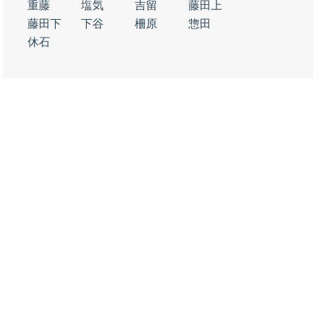
重藤
塩気
吉留
藤田上
藤田下
下谷
柵原
惣田
休石