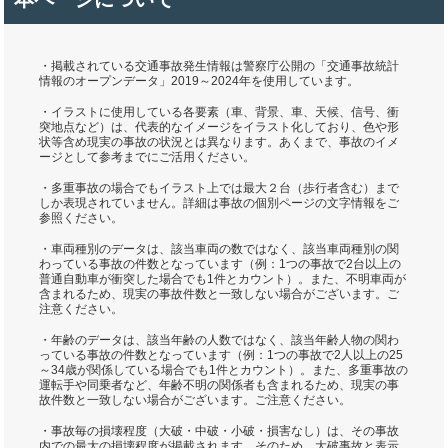
・掲載されている交通事故発生情報は警察庁公開の「交通事故統計
情報のオープンデータ」2019～2024年を使用しています。
・イラストに使用している各要素（車、背景、車、天候、信号、衝
突地点など）は、代表的なイメージをイラスト化しており、色や形
状等含め現実の事故の状況とは異なります。あくまで、事故のイメ
ージとして参考までにご活用ください。
・多重事故の場合でもイラスト上では最大２台（歩行者含む）まで
しか表現されていません。詳細は事故の個別ページの文字情報をご
参照ください。
・車両種別のデータは、該当車両の数ではなく、該当車両種別の関
わっている事故の件数となっています（例：1つの事故で2台以上の
普通自動車が衝突した場合でも1件とカウント）。また、不明車両が
含まれるため、現実の事故件数と一致しない場合がございます。ご
注意ください。
・年齢のデータは、該当年齢の人数ではなく、該当年齢人物の関わ
っている事故の件数となっています（例：1つの事故で2人以上の25
～34歳が関係している場合でも1件とカウント）。また、多重事故の
運転手や同乗者など、年齢不明の関係者も含まれるため、現実の事
故件数と一致しない場合がございます。ご注意ください。
・事故毎の損壊程度（大破・中破・小破・損害なし）は、その事故
内での最大の損壊程度が掲載されます。そのため、大破事故と表示