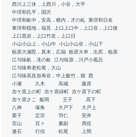
西川上三休，上西川，小谷，大平
中垪和氏平，国沢
中垪和畝中，安高，横内，才の乢
東垪和日名
東垪和穏地，福見
上口上口中，上口谷，上口後
上口黒岩，上口竹友，上口日
小山小山上，小山中
小山小山谷，小山下
栃原大瀬毘，真末，広福
栃原大串，出尻，栃原
江与味畝，滝の畝
江与味原，川戸小風呂
江与味寿老松尾，大山
江与味高良加寿谷，中上飯竹，畑
西
小瀬
久木
高城
藤原
吉ケ原上の町
吉ケ原緑町
吉ケ原下の町
吉ケ原さこ
飯岡
王子
高下
八神
塚角
大戸下
大戸上
栗子
定宗
羽仁
安井
宮山
百々
書副
周佐
連石
行信
松尾
上間