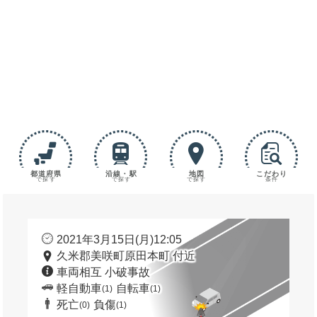
都道府県
沿線・駅
地図
こだわり
で探す
で探す
で探す
条件
2021年3月15日(月)12:05
久米郡美咲町原田本町 付近
車両相互 小破事故
軽自動車
自転車
(1)
(1)
死亡
負傷
(0)
(1)