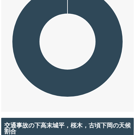
交通事故の下高末城平，桜木，古頃下岡の天候
割合