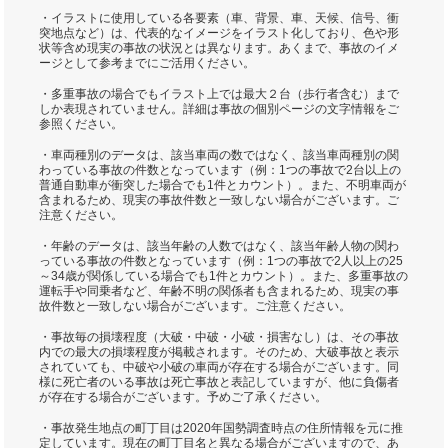
・イラストに使用している各要素（車、背景、車、天候、信号、衝
突地点など）は、代表的なイメージをイラスト化しており、色や形
状等含め現実の事故の状況とは異なります。あくまで、事故のイメ
ージとして参考までにご活用ください。
・多重事故の場合でもイラスト上では最大２台（歩行者含む）まで
しか表現されていません。詳細は事故の個別ページの文字情報をご
参照ください。
・車両種別のデータは、該当車両の数ではなく、該当車両種別の関
わっている事故の件数となっています（例：1つの事故で2台以上の
普通自動車が衝突した場合でも1件とカウント）。また、不明車両が
含まれるため、現実の事故件数と一致しない場合がございます。ご
注意ください。
・年齢のデータは、該当年齢の人数ではなく、該当年齢人物の関わ
っている事故の件数となっています（例：1つの事故で2人以上の25
～34歳が関係している場合でも1件とカウント）。また、多重事故の
運転手や同乗者など、年齢不明の関係者も含まれるため、現実の事
故件数と一致しない場合がございます。ご注意ください。
・事故毎の損壊程度（大破・中破・小破・損害なし）は、その事故
内での最大の損壊程度が掲載されます。そのため、大破事故と表示
されていても、中破や小破の車両が存在する場合がございます。同
様に死亡者のいる事故は死亡事故と表記していますが、他に負傷者
が存在する場合がございます。予めご了承ください。
・事故発生地点の町丁目は2020年国勢調査時点の住所情報を元に推
定しています。現在の町丁目名と異なる場合がございますので、あ