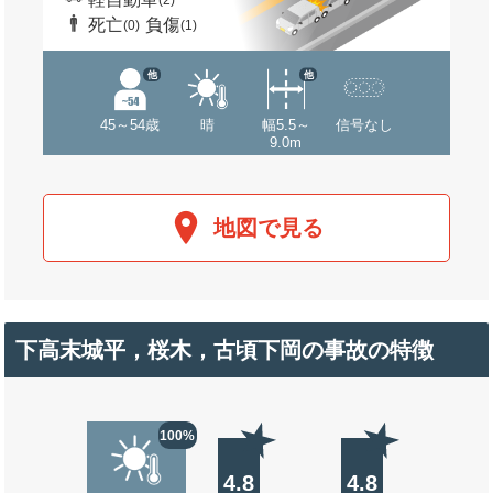
(2)
死亡
負傷
(0)
(1)
他
他
45～54歳
晴
幅5.5～
信号なし
9.0m
地図で見る
下高末城平，桜木，古頃下岡の事故の特徴
100%
4.8
4.8