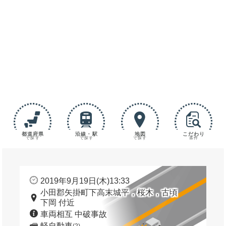
都道府県
沿線・駅
地図
こだわり
で探す
で探す
で探す
条件
2019年9月19日(木)13:33
小田郡矢掛町下高末城平，桜木，古頃
下岡 付近
車両相互 中破事故
軽自動車