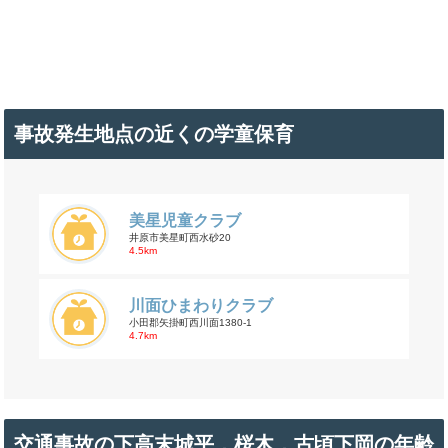
事故発生地点の近くの学童保育
美星児童クラブ
井原市美星町西水砂20
4.5km
川面ひまわりクラブ
小田郡矢掛町西川面1380-1
4.7km
交通事故の下高末城平，桜木，古頃下岡の年齢