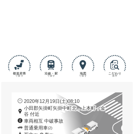
都道府県
沿線・駅
地図
こだわり
で探す
で探す
で探す
条件
2020年12月19日(土)08:10
小田郡矢掛町矢掛中町北，上本町，金
谷 付近
車両相互 中破事故
普通乗用車
(2)