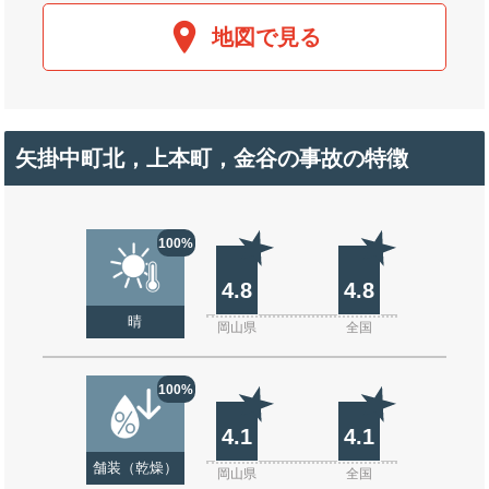
地図で見る
矢掛中町北，上本町，金谷の事故の特徴
100%
4.8
4.8
晴
岡山県
全国
100%
4.1
4.1
舗装（乾燥）
岡山県
全国