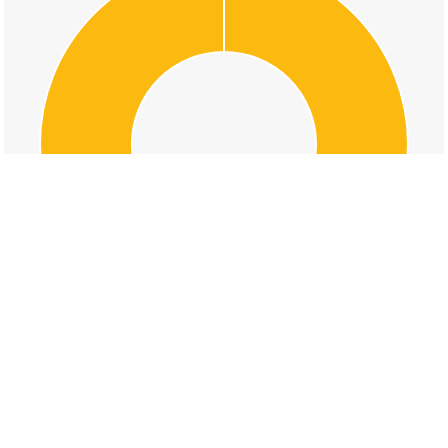
交通事故の矢掛中町北，上本町，金谷の道路形
状割合