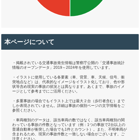
本ページについて
・掲載されている交通事故発生情報は警察庁公開の「交通事故統計
情報のオープンデータ」2019～2024年を使用しています。
・イラストに使用している各要素（車、背景、車、天候、信号、衝
突地点など）は、代表的なイメージをイラスト化しており、色や形
状等含め現実の事故の状況とは異なります。あくまで、事故のイメ
ージとして参考までにご活用ください。
・多重事故の場合でもイラスト上では最大２台（歩行者含む）まで
しか表現されていません。詳細は事故の個別ページの文字情報をご
参照ください。
・車両種別のデータは、該当車両の数ではなく、該当車両種別の関
わっている事故の件数となっています（例：1つの事故で2台以上の
普通自動車が衝突した場合でも1件とカウント）。また、不明車両が
含まれるため、現実の事故件数と一致しない場合がございます。ご
注意ください。