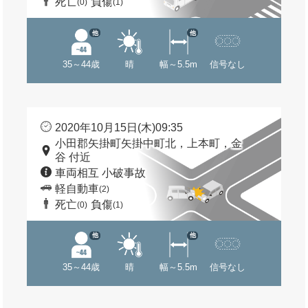
死亡
負傷
(0)
(1)
他
他
35～44歳
晴
幅～5.5m
信号なし
2020年10月15日(木)09:35
小田郡矢掛町矢掛中町北，上本町，金
谷 付近
車両相互 小破事故
軽自動車
(2)
死亡
負傷
(0)
(1)
他
他
35～44歳
晴
幅～5.5m
信号なし