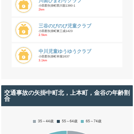
川面ひまわりクラブ
小田郡矢掛町西川面1380-1
2km
三谷のびのび児童クラブ
小田郡矢掛町東三成1423
2.5km
中川児童ゆうゆうクラブ
小田郡矢掛町本堀1637
3.1km
交通事故の矢掛中町北，上本町，金谷の年齢割
合