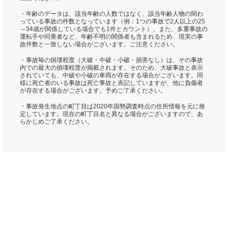
・年齢のデータは、該当年齢の人数ではなく、該当年齢人物の関わ
っている事故の件数となっています（例：1つの事故で2人以上の25
～34歳が関係している場合でも1件とカウント）。また、多重事故の
運転手や同乗者など、年齢不明の関係者も含まれるため、現実の事
故件数と一致しない場合がございます。ご注意ください。
・事故毎の損壊程度（大破・中破・小破・損害なし）は、その事故
内での最大の損壊程度が掲載されます。そのため、大破事故と表示
されていても、中破や小破の車両が存在する場合がございます。同
様に死亡者のいる事故は死亡事故と表記していますが、他に負傷者
が存在する場合がございます。予めご了承ください。
・事故発生地点の町丁目は2020年国勢調査時点の住所情報を元に推
定しています。現在の町丁目名と異なる場合がございますので、あ
らかじめご了承ください。