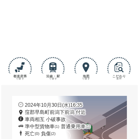
都道府県
沿線・駅
地図
こだわり
で探す
で探す
で探す
条件
2024年10月30日(水)16:35
窪郡早島町前潟下前潟 付近
車両相互 小破事故
準中型貨物車
普通乗用車
(1)
(1)
死亡
負傷
(0)
(2)