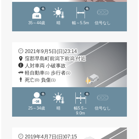
他
他
35～44歳
晴
幅～5.5m
信号なし
2021年9月5日(日)23:14
窪郡早島町前潟下前潟 付近
人対車両 小破事故
軽自動車
歩行者
(1)
(1)
死亡
負傷
(0)
(1)
他
他
25～34歳
晴
幅5.5～
信号なし
9.0m
2019年4月7日(日)07:15