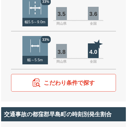
33%
3.5
3.6
幅5.5～9.0m
岡山県
全国
33%
3.8
4.0
幅～5.5m
岡山県
全国
こだわり条件で探す
交通事故の都窪郡早島町の時刻別発生割合