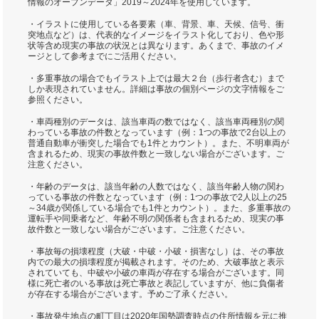
情報のオープンデータ」2019～2024年を使用しています。
・イラストに使用している各要素（車、背景、車、天候、信号、衝
突地点など）は、代表的なイメージをイラスト化しており、色や形
状等含め現実の事故の状況とは異なります。あくまで、事故のイメ
ージとして参考までにご活用ください。
・多重事故の場合でもイラスト上では最大２台（歩行者含む）まで
しか表現されていません。詳細は事故の個別ページの文字情報をご
参照ください。
・車両種別のデータは、該当車両の数ではなく、該当車両種別の関
わっている事故の件数となっています（例：1つの事故で2台以上の
普通自動車が衝突した場合でも1件とカウント）。また、不明車両が
含まれるため、現実の事故件数と一致しない場合がございます。ご
注意ください。
・年齢のデータは、該当年齢の人数ではなく、該当年齢人物の関わ
っている事故の件数となっています（例：1つの事故で2人以上の25
～34歳が関係している場合でも1件とカウント）。また、多重事故の
運転手や同乗者など、年齢不明の関係者も含まれるため、現実の事
故件数と一致しない場合がございます。ご注意ください。
・事故毎の損壊程度（大破・中破・小破・損害なし）は、その事故
内での最大の損壊程度が掲載されます。そのため、大破事故と表示
されていても、中破や小破の車両が存在する場合がございます。同
様に死亡者のいる事故は死亡事故と表記していますが、他に負傷者
が存在する場合がございます。予めご了承ください。
・事故発生地点の町丁目は2020年国勢調査時点の住所情報を元に推