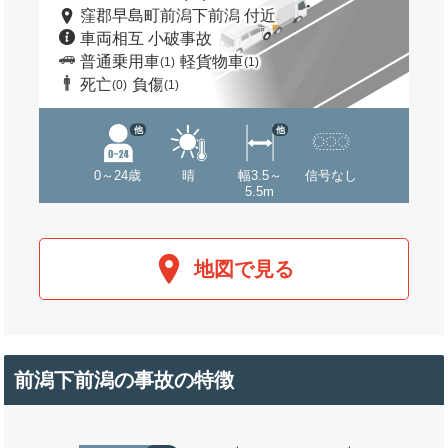
窪郡早島町前潟下前潟 付近
車両相互 小破事故
普通乗用車
軽貨物車
(1)
(1)
死亡
負傷
(0)
(1)
他
他
0～24歳
晴
幅3.5～
信号なし
5.5m
地図で見る
前潟下前潟の事故の特徴